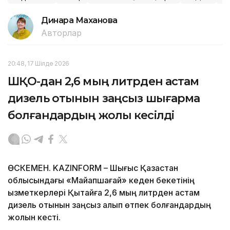
Динара Маханова
Авторлар
20:48, 17 Шілде 2026
ШҚО-дан 2,6 мың литрден астам
дизель отынын заңсыз шығармақ
болғандардың жолы кесілді
ӨСКЕМЕН. KAZINFORM – Шығыс Қазақстан
облысындағы «Майқапшағай» кеден бекетінің
қызметкерлері Қытайға 2,6 мың литрден астам
дизель отынын заңсыз алып өтпек болғандардың
жолын кесті.