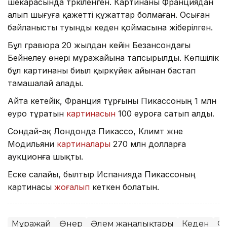
шекарасында тәркіленген. Картинаны Франциядан
алып шығуға қажетті құжаттар болмаған. Осыған
байланысты туынды кеден қоймасына жіберілген.
Бұл гравюра 20 жылдан кейін Безансондағы
Бейнелеу өнері мұражайына тапсырылды. Көпшілік
бұл картинаны биыл қыркүйек айынан бастап
тамашалай алады.
Айта кетейік, Франция тұрғыны Пикассоның 1 млн
еуро тұратын
картинасын
100 еуроға сатып алды.
Сондай-ақ Лондонда Пикассо, Климт және
Модильяни
картиналары
270 млн долларға
аукционға шықты.
Еске салайы, былтыр Испанияда Пикассоның
картинасы
жоғалып
кеткен болатын.
Мұражай
Өнер
Әлем жаңалықтары
Кеден
Ф