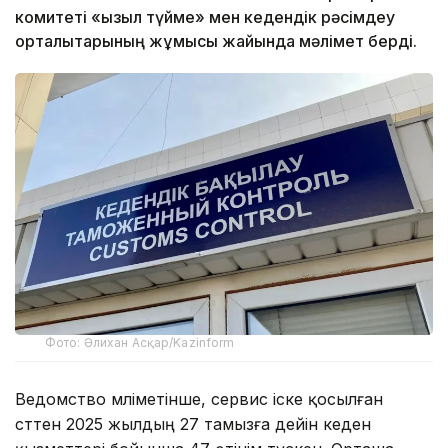
комитеті «қызыл түйме» мен кедендік рәсімдеу
орталықтарының жұмысы жайында мәлімет берді.
Фото: Әлихан Асқар/Kazinform
Ведомство мәліметінше, сервис іске қосылған
сәттен 2025 жылдың 27 тамызға дейін кеден