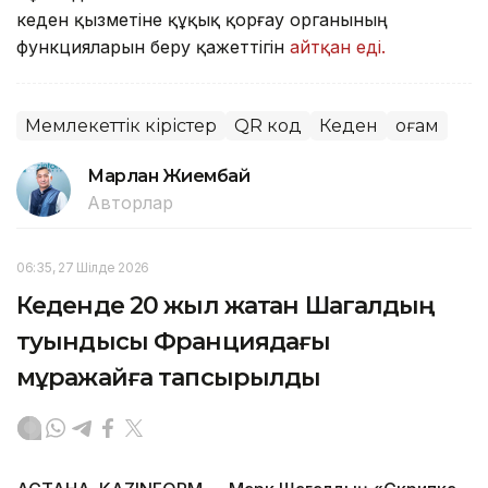
кеден қызметіне құқық қорғау органының
функцияларын беру қажеттігін
айтқан еді.
Мемлекеттік кірістер
QR код
Кеден
Қоғам
Марлан Жиембай
Авторлар
06:35, 27 Шілде 2026
Кеденде 20 жыл жатқан Шагалдың
туындысы Франциядағы
мұражайға тапсырылды