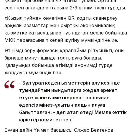
қызметтері бойынша 47 өтінім түскен. Орташа
есеппен алғанда аптасына 2-3 өтінім түсіп тұрады.
«Қызыл түйме» көмегімен QR-кодты сканерлеу
арқылы азаматтар мен сыртқы экономикалық
қызметке қатысушылар туындаған мәселе бойынша
МКК төрағасына тікелей жүгіну мүмкіндігіне ие.
Өтінімді беру формасы қарапайым әрі түсінікті, оны
бірнеше минут ішінде толтыруға болады.
Қалауыңыз бойынша өтінімді анонимді түрде
жолдауға мүмкіндік бар.
- Бұл құрал кеден қызметтерін алу кезінде
туындайтын қиындықтарға жедел әрекет
етуге және қызметкерлер тарапынан
әдепсіз мінез-құлықтың алдын алуға
бағытталған, - деп атап өтеді Мемлекеттік
кірістер комитетінен.
Бұған дейін Үкімет басшысы Олжас Бектенов