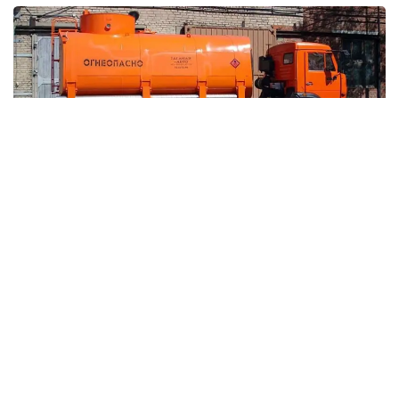
Фото: tgavto.ru
ШҚО бойынша мемлекеттік кірістер
департаментінің мәліметінше, заңбұзушылық
мемлекеттік шекара арқылы өтіп бара жатқан
Қытай Халық Республикасының азаматтары
басқарған төрт жүк көлігін тексеру барысында
анықталған.
– Тексеру кезінде көліктерден арнайы