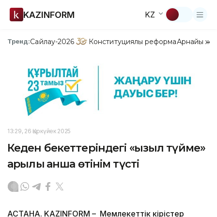
KAZINFORM
KZ
Сайлау-2026
Конституциялық реформа
Арнайы жо
Тренд:
13:29, 26 Қыркүйек 2025
Кеден бекеттеріндегі «қызыл түйме»
арқылы қанша өтінім түсті
АСТАНА. KAZINFORM – Мемлекеттік кірістер