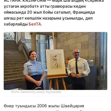
АСТАНА. KAZINFORM — Марк Шагалдың «Скрипка
ұстаған акробат» атты гравюрасы кеден
қоймасында 20 жыл бойы сақталып, Францияда
алғаш рет көпшілік назарына ұсынылды, деп
хабарлайды
БелТА
.
Фото: Бейнелеу өнері мұражайы
Өнер туындысы 2006 жылы Швейцария