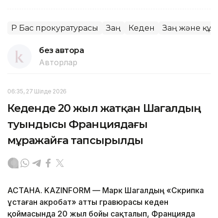
ҚР Бас прокуратурасы
Заң
Кеден
Заң және құқ
без автора
Авторлар
06:35, 27 Шілде 2026
Кеденде 20 жыл жатқан Шагалдың
туындысы Франциядағы
мұражайға тапсырылды
АСТАНА. KAZINFORM — Марк Шагалдың «Скрипка
ұстаған акробат» атты гравюрасы кеден
қоймасында 20 жыл бойы сақталып, Францияда