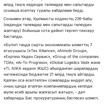
млрд теңге кедендік төлемдер мен салықтарды
қосымша есептеу туралы хабарлама берді.
​Сонымен қатар, Қылмыстық кодекстің 236-бабы
(кедендік төлемдер мен салықтарды төлеуден
жалтару) бойынша сотқа дейінгі тергеп-тексеру
басталды.
«​Бүгінгі таңда сыртқы экономикалық қызметтің 7
қатысушысы («Tex Alliance», «Almobi Group»,
«Ехргеѕѕ Кеден Сервис», «Group of the companies
TDA», «Ai-To Progress», «Global Logistics Ved» және
«TL NIKA кеден» ЖШС) қабылданған шаралардың
нәтижесінде бюджетке 21 млрд теңге қайтарды. ​
Қалған қоса есептелген сомаларды өндіріп алу,
оның ішінде аталған компаниялардың кепілдік
мүлкі есебі арқылы жалғасып жатыр», - деп
хабарлады Бас прокуратураның баспасөз қызметі.