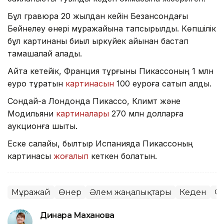
Бұл гравюра 20 жылдан кейін Безансондағы
Бейнелеу өнері мұражайына тапсырылды. Көпшілік
бұл картинаны биыл қыркүйек айынан бастап
тамашалай алады.
Айта кетейік, Франция тұрғыны Пикассоның 1 млн
еуро тұратын
картинасын
100 еуроға сатып алды.
Сондай-ақ Лондонда Пикассо, Климт және
Модильяни
картиналары
270 млн долларға
аукционға шықты.
Еске салайы, былтыр Испанияда Пикассоның
картинасы
жоғалып
кеткен болатын.
Мұражай
Өнер
Әлем жаңалықтары
Кеден
Ф
Динара Маханова