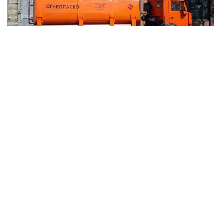
Фото: tgavto.ru
ШҚО бойынша мемлекеттік кірістер
департаментінің мәліметінше, заңбұзушылық
мемлекеттік шекара арқылы өтіп бара жатқан Қытай
Халық Республикасының азаматтары басқарған төрт
жүк көлігін тексеру барысында анықталған.
– Тексеру кезінде көліктерден арнайы
жасалған қосымша жанармай бактары
табылды. Заңсыз әкетілмек болған дизель
отынының жалпы көлемі шамамен 2 640