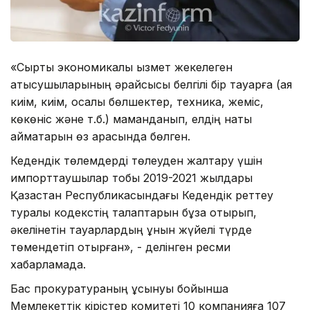
​«Сыртқы экономикалық қызмет жекелеген
қатысушыларының әрқайсысы белгілі бір тауарға (аяқ
киім, киім, қосалқы бөлшектер, техника, жеміс,
көкөніс және т.б.) маманданып, елдің нақты
аймақтарын өз арасында бөлген.
​Кедендік төлемдерді төлеуден жалтару үшін
импорттаушылар тобы 2019-2021 жылдары
Қазақстан Республикасындағы Кедендік реттеу
туралы кодекстің талаптарын бұза отырып,
әкелінетін тауарлардың құнын жүйелі түрде
төмендетіп отырған», - делінген ресми
хабарламада.
​Бас прокуратураның ұсынуы бойынша
Мемлекеттік кірістер комитеті 10 компанияға 107