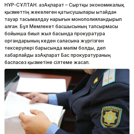
НҰР-СҰЛТАН. ҚазАқпарат – Сыртқы экономикалық
қызметтің жекелеген қатысушылары Қытайдан
тауар тасымалдау нарығын монополияландырып
алған. Бұл Мемлекет басшысының тапсырмасы
бойынша биыл жыл басында прокуратура
органдарының кеден саласына жүргізген
тексерулері барысында мәлім болды, деп
хабарлайды ҚазАқпарат Бас прокуратураның
баспасөз қызметіне сілтеме жасап.