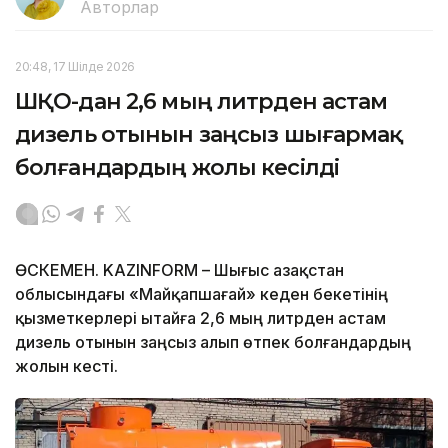
Авторлар
20:48, 17 Шілде 2026
ШҚО-дан 2,6 мың литрден астам
дизель отынын заңсыз шығармақ
болғандардың жолы кесілді
ӨСКЕМЕН. KAZINFORM – Шығыс Қазақстан
облысындағы «Майқапшағай» кеден бекетінің
қызметкерлері Қытайға 2,6 мың литрден астам
дизель отынын заңсыз алып өтпек болғандардың
жолын кесті.