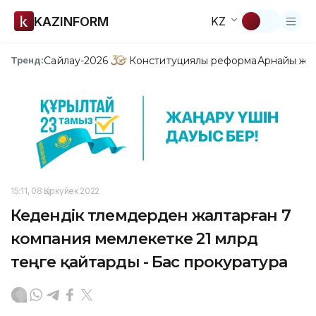
KAZINFORM
KZ
Сайлау-2026
Конституциялық реформа
Арнайы жо
Тренд:
15:11, 08 Қыркүйек 2022
Кедендік төлемдерден жалтарған 7
компания мемлекетке 21 млрд
теңге қайтарды - Бас прокуратура