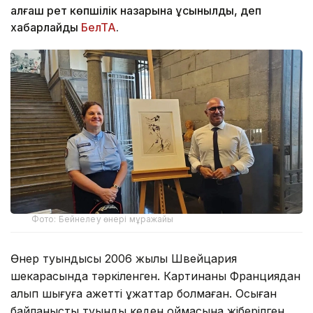
алғаш рет көпшілік назарына ұсынылды, деп
хабарлайды
БелТА
.
Фото: Бейнелеу өнері мұражайы
Өнер туындысы 2006 жылы Швейцария
шекарасында тәркіленген. Картинаны Франциядан
алып шығуға қажетті құжаттар болмаған. Осыған
байланысты туынды кеден қоймасына жіберілген.