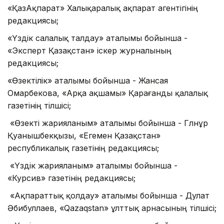
«ҚазАқпарат» Халықаралық ақпарат агентігінің
редакциясы;
«Үздік салалық талдау» аталымы бойынша -
«Эксперт Қазақстан» іскер журналының
редакциясы;
«Өзектілік» аталымы бойынша - Жансая
Омарбекова, «Арқа ақшамы» Қарағанды қалалық
газетінің тілшісі;
«Өзекті жарияланым» аталымы бойынша - Гүлнұр
Қуанышбекқызы, «Егемен Қазақстан»
республикалық газетінің редакциясы;
«Үздік жарияланым» аталымы бойынша -
«Курсив» газетінің редакциясы;
«Ақпараттық қолдау» аталымы бойынша - Дулат
Әбибуллаев, «Qazaqstan» ұлттық арнасының тілшісі;