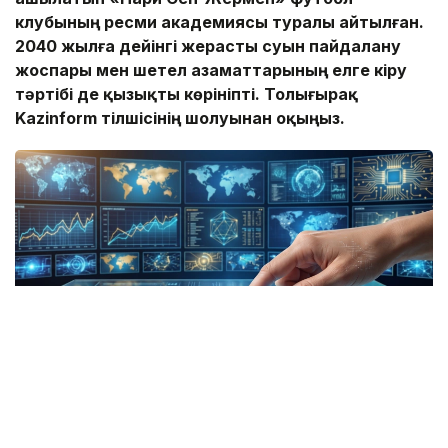
клубының ресми академиясы туралы айтылған.
2040 жылға дейінгі жерасты суын пайдалану
жоспары мен
шетел азаматтарының елге кіру
тәртібі де
қызықты көрініпті. Толығырақ
Kaz
inform тілшісінің шолуынан оқыңыз.
Коллаж: kazinform/ ЖИ