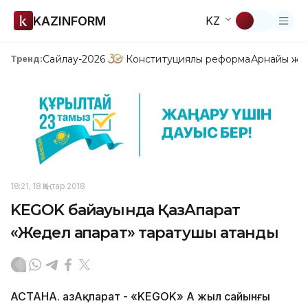
KAZINFORM
KZ
Сайлау-2026
Конституциялық реформа
Арнайы жо
Тренд:
18:21, 18 Қаңтар 2018
KEGOK байқауында ҚазАқпарат
«Жедел ақпарат» таратушы атанды
АСТАНА. ҚазАқпарат - «KEGOK» АҚ жыл сайынғы