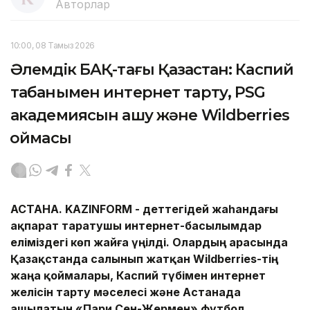
Авторлар
10:00, 08 Тамыз 2026
Әлемдік БАҚ-тағы Қазақстан: Каспий
табанымен интернет тарту, PSG
академиясын ашу және Wildberries
қоймасы
АСТАНА.
KAZINFORM -
Әдеттегідей жаһандағы
ақпарат таратушы интернет-басылымдар
еліміздегі көп жайға үңілді. Олардың арасында
Қазақстанда салынып жатқан Wildberries-тің
жаңа қоймалары,
Каспий түбімен интернет
желісін тарту мәселесі және Астанада
ашылатын «Пари Сен-Жермен» футбол