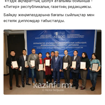
«Үздік ақпараттық шолу» аталымы бойынша -
«Литер» республикалық газетінің редакциясы.
Байқау жеңімпаздарына бағалы сыйлықтар мен
естелік дипломдар табысталды.