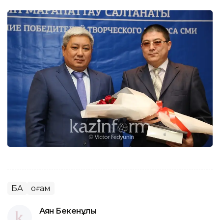
БАҚ
Қоғам
Аян Бекенұлы