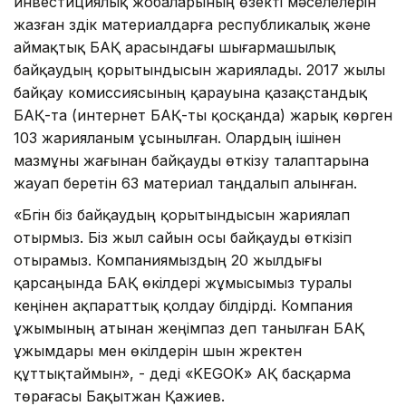
инвестициялық жобаларының өзекті мәселелерін
жазған үздік материалдарға республикалық және
аймақтық БАҚ арасындағы шығармашылық
байқаудың қорытындысын жариялады. 2017 жылы
байқау комиссиясының қарауына қазақстандық
БАҚ-та (интернет БАҚ-ты қосқанда) жарық көрген
103 жарияланым ұсынылған. Олардың ішінен
мазмұны жағынан байқауды өткізу талаптарына
жауап беретін 63 материал таңдалып алынған.
«Бүгін біз байқаудың қорытындысын жариялап
отырмыз. Біз жыл сайын осы байқауды өткізіп
отырамыз. Компаниямыздың 20 жылдығы
қарсаңында БАҚ өкілдері жұмысымыз туралы
кеңінен ақпараттық қолдау білдірді. Компания
ұжымының атынан жеңімпаз деп танылған БАҚ
ұжымдары мен өкілдерін шын жүректен
құттықтаймын», - деді «KEGOK» АҚ басқарма
төрағасы Бақытжан Қажиев.