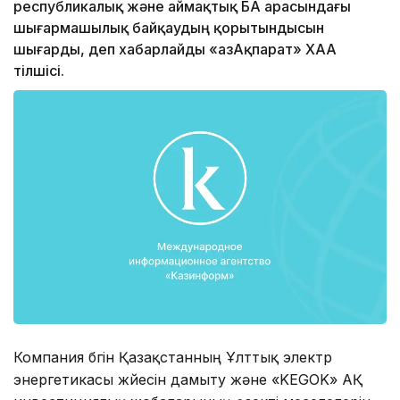
республикалық және аймақтық БАҚ арасындағы
шығармашылық байқаудың қорытындысын
шығарды, деп хабарлайды «ҚазАқпарат» ХАА
тілшісі.
Компания бүгін Қазақстанның Ұлттық электр
энергетикасы жүйесін дамыту және «KEGOK» АҚ