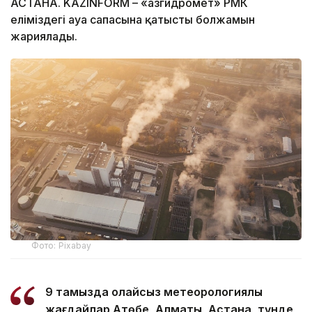
АСТАНА. KAZINFORM – «Қазгидромет» РМК
еліміздегі ауа сапасына қатысты болжамын
жариялады.
Фото: Pixabay
9 тамызда қолайсыз метеорологиялық
жағдайлар Ақтөбе, Алматы, Астана, түнде