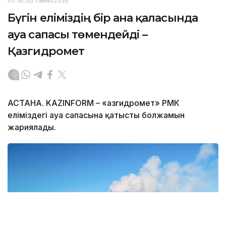
07:16, 05 Тамыз 2026
Бүгін еліміздің бір ғана қаласында
ауа сапасы төмендейді –
Қазгидромет
АСТАНА. KAZINFORM – «Қазгидромет» РМК
еліміздегі ауа сапасына қатысты болжамын
жариялады.