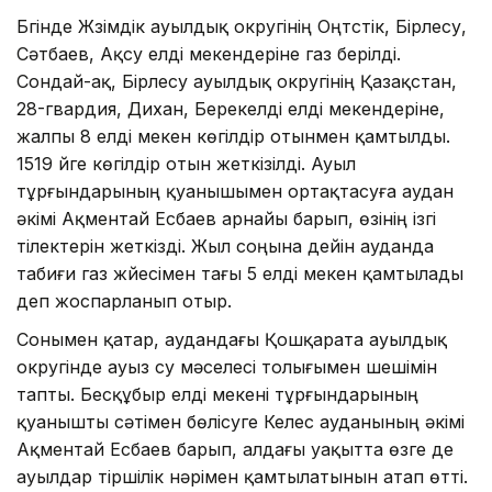
Бүгінде Жүзімдік ауылдық округінің Оңтүстік, Бірлесу,
Сәтбаев, Ақсу елді мекендеріне газ берілді.
Сондай-ақ, Бірлесу ауылдық округінің Қазақстан,
28-гвардия, Дихан, Берекелді елді мекендеріне,
жалпы 8 елді мекен көгілдір отынмен қамтылды.
1519 үйге көгілдір отын жеткізілді. Ауыл
тұрғындарының қуанышымен ортақтасуға аудан
әкімі Ақментай Есбаев арнайы барып, өзінің ізгі
тілектерін жеткізді. Жыл соңына дейін ауданда
табиғи газ жүйесімен тағы 5 елді мекен қамтылады
деп жоспарланып отыр.
Сонымен қатар, аудандағы Қошқарата ауылдық
округінде ауыз су мәселесі толығымен шешімін
тапты. Бесқұбыр елді мекені тұрғындарының
қуанышты сәтімен бөлісуге Келес ауданының әкімі
Ақментай Есбаев барып, алдағы уақытта өзге де
ауылдар тіршілік нәрімен қамтылатынын атап өтті.