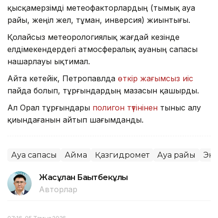
қысқамерзімді метеофакторлардың (тымық ауа
райы, жеңіл жел, тұман, инверсия) жиынтығы.
Қолайсыз метеорологиялық жағдай кезінде
елдімекендердегі атмосфералық ауаның сапасы
нашарлауы ықтимал.
Айта кетейік, Петропавлда
өткір жағымсыз иіс
пайда болып, тұрғындардың мазасын қашырды.
Ал Орал тұрғындары
полигон түтінінен
тыныс алу
қиындағанын айтып шағымданды.
Ауа сапасы
Аймақ
Қазгидромет
Ауа райы
Эк
Жасұлан Бақытбекұлы
Авторлар