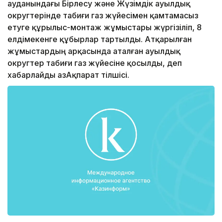
ауданындағы Бірлесу және Жүзімдік ауылдық
округтерінде табиғи газ жүйесімен қамтамасыз
етуге құрылыс-монтаж жұмыстары жүргізіліп, 8
елдімекенге құбырлар тартылды. Атқарылған
жұмыстардың арқасында аталған ауылдық
округтер табиғи газ жүйесіне қосылды, деп
хабарлайды ҚазАқпарат тілшісі.