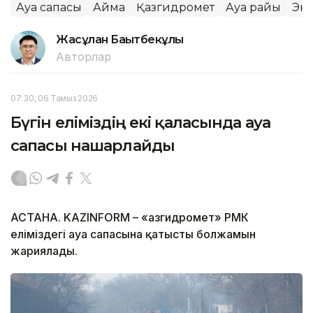
Ауа сапасы
Аймақ
Қазгидромет
Ауа райы
Эк
Жасұлан Бақытбекұлы
Авторлар
07:30, 06 Тамыз 2026
Бүгін еліміздің екі қаласында ауа
сапасы нашарлайды
АСТАНА. KAZINFORM – «Қазгидромет» РМК
еліміздегі ауа сапасына қатысты болжамын
жариялады.