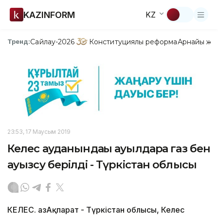
KAZINFORM
KZ
Сайлау-2026
Конституциялық реформа
Арнайы жо
Тренд:
23:53, 17 Маусым 2019
Келес ауданындағы ауылдарға газ бен
ауызсу берілді - Түркістан облысы
КЕЛЕС. ҚазАқпарат - Түркістан облысы, Келес