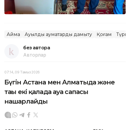
Аймақ
Ауылдық аумақтарды дамыту
Қоғам
Түркі
без автора
Авторлар
07:14, 09 Тамыз 2026
Бүгін Астана мен Алматыда және
тағы екі қалада ауа сапасы
нашарлайды