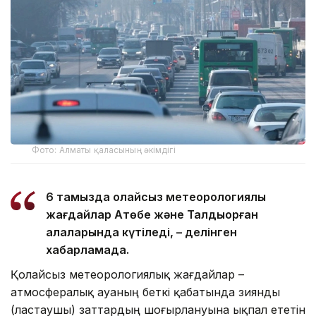
Фото: Алматы қаласының әкімдігі
6 тамызда қолайсыз метеорологиялық
жағдайлар Ақтөбе және Талдықорған
қалаларында күтіледі, – делінген
хабарламада.
Қолайсыз метеорологиялық жағдайлар –
атмосфералық ауаның беткі қабатында зиянды
(ластаушы) заттардың шоғырлануына ықпал ететін