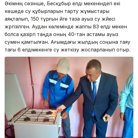
Әкімнің сөзінше, Бесқұбыр елді мекеніндегі екі
көшеде су құбырларын тарту жұмыстары
аяқталып, 150 тұрғын үйге таза ауыз су жүйесі
жүргізілген. Аудан көлемінде жалпы 83 елді мекен
болса қазіргі таңда оның 40-тан астамы ауыз
сумен қамтылған. Ағымдағы жылдың соңына таяу
тағы 6 елдімекенге су жеткізу жоспарланып отыр.