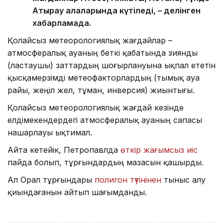
Атырау қалаларында күтіледі, – делінген
хабарламада.
Қолайсыз метеорологиялық жағдайлар –
атмосфералық ауаның беткі қабатында зиянды
(ластаушы) заттардың шоғырлануына ықпал ететін
қысқамерзімді метеофакторлардың (тымық ауа
райы, жеңіл жел, тұман, инверсия) жиынтығы.
Қолайсыз метеорологиялық жағдай кезінде
елдімекендердегі атмосфералық ауаның сапасы
нашарлауы ықтимал.
Айта кетейік, Петропавлда
өткір жағымсыз иіс
пайда болып, тұрғындардың мазасын қашырды.
Ал Орал тұрғындары
полигон түтінінен
тыныс алу
қиындағанын айтып шағымданды.