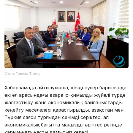
Фото: Eurasia Today
Хабарламада айтылуынша, кездесулер барысында
екі ел арасындағы өзара іс-қимылды жүйелі түрде
жалғастыру және экономикалық байланыстарды
кеңейту мәселелері қарастырылды. Қазақстан мен
Түркия саяси тұрғыдан сенімді серіктес, ал
экономикалық бағытта маңызды әріптес ретінде
қарым-қатынасты дамытып келеді.