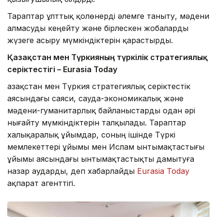
Тараптар ұлттық қолөнерді әлемге таныту, мәдени
алмасуды кеңейту және бірлескен жобаларды
жүзеге асыру мүмкіндіктерін қарастырды.
Қазақстан мен Түркияның түркілік стратегиялық
серіктестігі – Eurasia Today
Қазақстан мен Түркия стратегиялық серіктестік
аясындағы саяси, сауда-экономикалық және
мәдени-гуманитарлық байланыстарды одан әрі
нығайту мүмкіндіктерін талқылады. Тараптар
халықаралық ұйымдар, соның ішінде Түркі
мемлекеттері ұйымы мен Ислам ынтымақтастығы
ұйымы аясындағы ынтымақтастықты дамытуға
назар аударды, деп хабарлайды
Eurasia Today
ақпарат агенттігі.