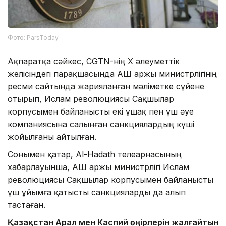
Фото: ParsToday
Ақпаратқа сәйкес, CGTN-нің X әлеуметтік
желісіндегі парақшасында АҚШ Қаржы министрлігінің
ресми сайтында жарияланған мәліметке сүйене
отырып, Ислам революциясы Сақшылар
корпусымен байланысты екі ұшақ пен үш әуе
компаниясына салынған санкциялардың күші
жойылғаны айтылған.
Сонымен қатар, Al-Hadath телеарнасының
хабарлауынша, АҚШ Қаржы министрлігі Ислам
революциясы Сақшылар корпусымен байланысты
үш ұйымға қатысты санкцияларды да алып
тастаған.
Қазақстан Арал мен Каспий өңірлерін жалғайтын