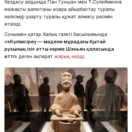
Кездесу алдында Пан Гуншэн мен Т.Сүлейменов
екіжақты валютаны өзара айырбастау туралы
келісімді ұзарту туралы құжат алмасу рәсімін
өткізді.
Сонымен қатар Халық газеті басылымында
«
«Күлімсіреу — мәдени мұрадағы Қытай
рухының ізі» атты көрме Шэньян қаласында
өтті
» деген ақпарат
жарық көрді
.