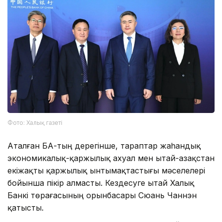
Фото: Халық газеті
Аталған БАҚ-тың дерегінше, тараптар жаһандық
экономикалық-қаржылық ахуал мен Қытай-Қазақстан
екіжақты қаржылық ынтымақтастығы мәселелері
бойынша пікір алмасты. Кездесуге Қытай Халық
Банкі төрағасының орынбасары Сюань Чаннэн
қатысты.