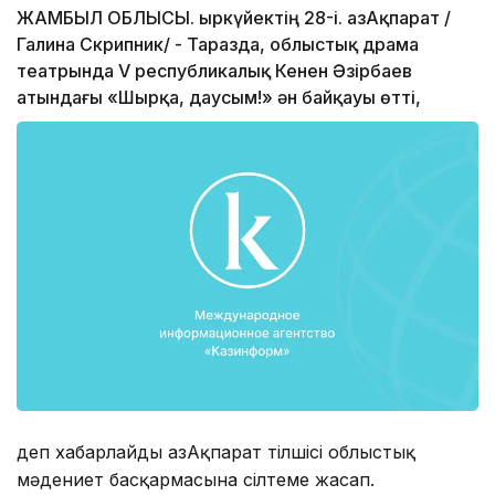
ЖАМБЫЛ ОБЛЫСЫ. Қыркүйектің 28-і. ҚазАқпарат /
Галина Скрипник/ - Таразда, облыстық драма
театрында V республикалық Кенен Әзірбаев
атындағы «Шырқа, даусым!» ән байқауы өтті,
деп хабарлайды ҚазАқпарат тілшісі облыстық
мәдениет басқармасына сілтеме жасап.