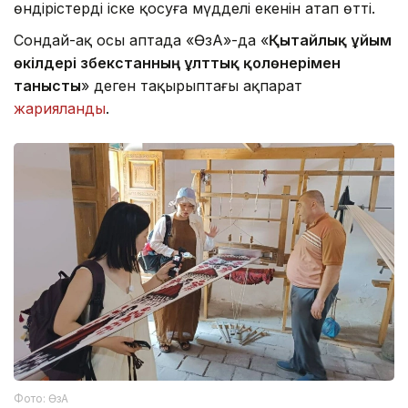
өндірістерді іске қосуға мүдделі екенін атап өтті.
Сондай-ақ осы аптада «ӨзА»-да «
Қытайлық ұйым
өкілдері Өзбекстанның ұлттық қолөнерімен
танысты
» деген тақырыптағы ақпарат
жарияланды
.
Фото: ӨзА