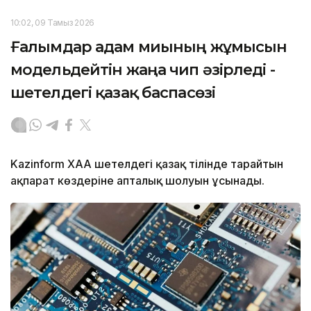
10:02, 09 Тамыз 2026
Ғалымдар адам миының жұмысын
модельдейтін жаңа чип әзірледі -
шетелдегі қазақ баспасөзі
Kazinform ХАА шетелдегі қазақ тілінде тарайтын
ақпарат көздеріне апталық шолуын ұсынады.