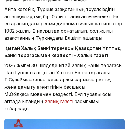
Айта кетейік, Түркия Қазақстанның тәуелсіздігін
алғашқылардың бірі болып таныған мемлекет. Екі
ел арасындағы ресми дипломатиялық қатынастар
1992 жылғы 2 наурызда орнатылып, сол жылы
Қазақстанның Түркиядағы Елшілігі ашылды.
Қытай Халық Банкі төрағасы Қазақстан Ұлттық
Банкі төрағасымен кездесті – Халық газеті
2026 жылы 30 шілдеде Қытай Халық Банкі төрағасы
Пан Гуншэн Қазақстан Ұлттық Банкі төрағасы
Т.Сүлейменовпен және Қаржы нарығын реттеу
және дамыту агенттігінің басшысы
М.Әбілқасымовамен кездесті. Бұл туралы осы
аптада Қытайдың
Халық газеті
басылымы
хабарлады.