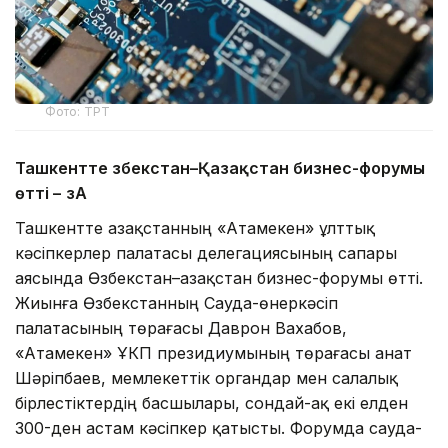
Фото: ТРТ
Ташкентте Өзбекстан–Қазақстан бизнес-форумы
өтті –
ӨзА
Ташкентте Қазақстанның «Атамекен» ұлттық
кәсіпкерлер палатасы делегациясының сапары
аясында Өзбекстан–Қазақстан бизнес-форумы өтті.
Жиынға Өзбекстанның Сауда-өнеркәсіп
палатасының төрағасы Даврон Вахабов,
«Атамекен» ҰКП президиумының төрағасы Қанат
Шәріпбаев, мемлекеттік органдар мен салалық
бірлестіктердің басшылары, сондай-ақ екі елден
300-ден астам кәсіпкер қатысты. Форумда сауда-