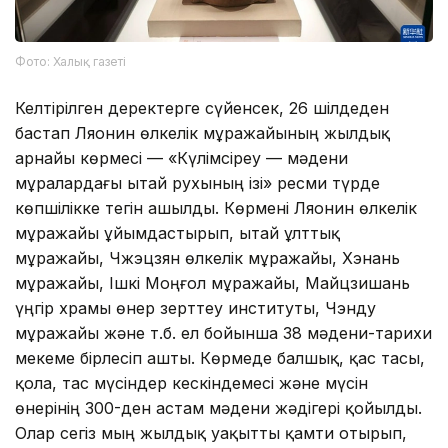
Фото: Халық газеті
Келтірілген деректерге сүйенсек, 26 шілдеден
бастап Ляонин өлкелік мұражайының жылдық
арнайы көрмесі — «Күлімсіреу — мәдени
мұралардағы Қытай рухының ізі» ресми түрде
көпшілікке тегін ашылды. Көрмені Ляонин өлкелік
мұражайы ұйымдастырып, Қытай ұлттық
мұражайы, Чжэцзян өлкелік мұражайы, Хэнань
мұражайы, Ішкі Моңғол мұражайы, Майцзишань
үңгір храмы өнер зерттеу институты, Чэнду
мұражайы және т.б. ел бойынша 38 мәдени-тарихи
мекеме бірлесіп ашты. Көрмеде балшық, қас тасы,
қола, тас мүсіндер кескіндемесі және мүсін
өнерінің 300-ден астам мәдени жәдігері қойылды.
Олар сегіз мың жылдық уақытты қамти отырып,