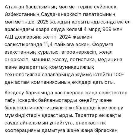
Аталған басылымның мәліметтеріне сүйенсек,
Өзбекстанның Сауда-өнеркәсіп палатасының
мәліметінше, 2025 жылдың қорытындысында екі ел
арасындағы өзара сауда көлемі 4 млрд 969 млн
АҚШ долларына жетіп, 2024 жылмен
салыстырғанда 11,4 пайызға өскен. Форумға
Қазақстанның құрылыс, агроөнеркәсіп, жеңіл
өнеркәсіп, машина жасау, логистика, медицина
және ақпараттық-коммуникациялық
технологиялар салаларында жұмыс істейтін 100-
ден астам компаниясының өкілдері қатысты.
Кездесу барысында кәсіпкерлер жаңа серіктестер
табу, іскерлік байланыстарды кеңейту және
бірлескен инвестициялық жобаларды іске асыру
мүмкіндіктерін қарастырды. Тараптар екіжақты
сауда айналымын ұлғайтуға, өнеркәсіптік
кооперацияны дамытуға және жаңа бірлескен