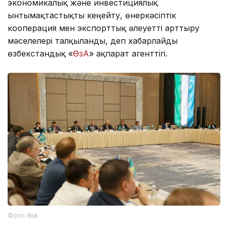
экономикалық және инвестициялық
ынтымақтастықты кеңейту, өнеркәсіптік
кооперация мен экспорттық әлеуетті арттыру
мәселелері талқыланды, деп хабарлайды
өзбекстандық «
ӨзА
» ақпарат агенттігі.
Фото: ӨзА