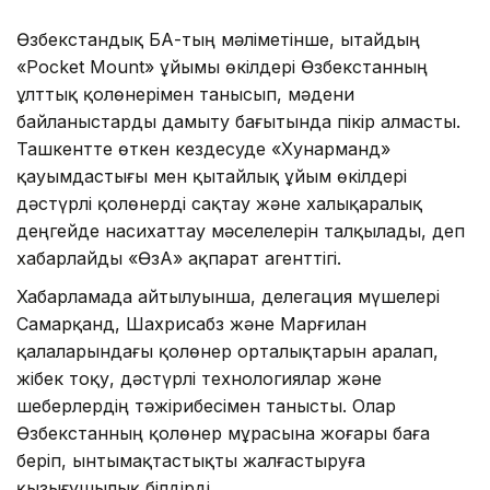
Өзбекстандық БАҚ-тың мәліметінше, Қытайдың
«Pocket Mount» ұйымы өкілдері Өзбекстанның
ұлттық қолөнерімен танысып, мәдени
байланыстарды дамыту бағытында пікір алмасты.
Ташкентте өткен кездесуде «Хунарманд»
қауымдастығы мен қытайлық ұйым өкілдері
дәстүрлі қолөнерді сақтау және халықаралық
деңгейде насихаттау мәселелерін талқылады, деп
хабарлайды «ӨзА» ақпарат агенттігі.
Хабарламада айтылуынша, делегация мүшелері
Самарқанд, Шахрисабз және Марғилан
қалаларындағы қолөнер орталықтарын аралап,
жібек тоқу, дәстүрлі технологиялар және
шеберлердің тәжірибесімен танысты. Олар
Өзбекстанның қолөнер мұрасына жоғары баға
беріп, ынтымақтастықты жалғастыруға
қызығушылық білдірді.