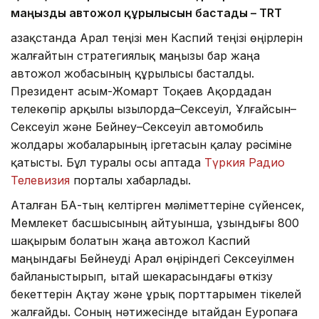
маңызды автожол құрылысын бастады – TRT
Қазақстанда Арал теңізі мен Каспий теңізі өңірлерін
жалғайтын стратегиялық маңызы бар жаңа
автожол жобасының құрылысы басталды.
Президент Қасым-Жомарт Тоқаев Ақордадан
телекөпір арқылы Қызылорда–Сексеуіл, Ұлғайсын–
Сексеуіл және Бейнеу–Сексеуіл автомобиль
жолдары жобаларының іргетасын қалау рәсіміне
қатысты. Бұл туралы осы аптада
Түркия Радио
Телевизия
порталы хабарлады.
Аталған БАҚ-тың келтірген мәліметтеріне сүйенсек,
Мемлекет басшысының айтуынша, ұзындығы 800
шақырым болатын жаңа автожол Каспий
маңындағы Бейнеуді Арал өңіріндегі Сексеуілмен
байланыстырып, Қытай шекарасындағы өткізу
бекеттерін Ақтау және Құрық порттарымен тікелей
жалғайды. Соның нәтижесінде Қытайдан Еуропаға