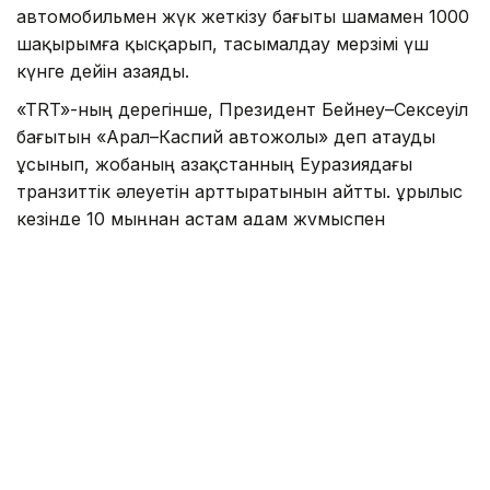
автомобильмен жүк жеткізу бағыты шамамен 1000
шақырымға қысқарып, тасымалдау мерзімі үш
күнге дейін азаяды.
«TRT»-ның дерегінше, Президент Бейнеу–Сексеуіл
бағытын «Арал–Каспий автожолы» деп атауды
ұсынып, жобаның Қазақстанның Еуразиядағы
транзиттік әлеуетін арттыратынын айтты. Құрылыс
кезінде 10 мыңнан астам адам жұмыспен
қамтылып, жол пайдалануға берілгеннен кейін
жылдық жүк тасымалы көлемі 13,2 млн тоннаға
дейін өседі. Жобаны 2029 жылдан кешіктірмей
аяқтау жоспарланып отыр.
Сондай-ақ «TRT»-да «
Ғалымдар адам миының
жұмысын модельдейтін жаңа чип әзірледі
»
деген тақырыптағы ақпарат
жарияланған
болатын.
Аталған басылымның мәліметінше, ғалымдар адам
миының күрделі құрылымын жоғары дәлдікпен