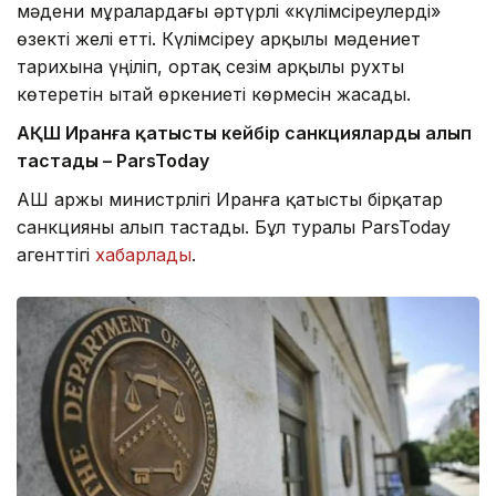
мәдени мұралардағы әртүрлі «күлімсіреулерді»
өзекті желі етті. Күлімсіреу арқылы мәдениет
тарихына үңіліп, ортақ сезім арқылы рухты
көтеретін Қытай өркениеті көрмесін жасады.
АҚШ Иранға қатысты кейбір санкцияларды алып
тастады – ParsToday
АҚШ Қаржы министрлігі Иранға қатысты бірқатар
санкцияны алып тастады. Бұл туралы ParsToday
агенттігі
хабарлады
.