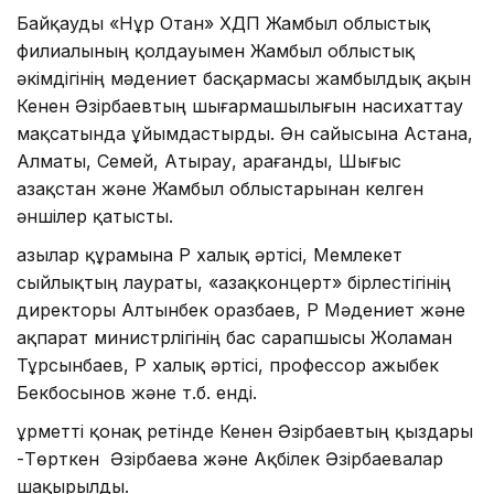
Байқауды «Нұр Отан» ХДП Жамбыл облыстық
филиалының қолдауымен Жамбыл облыстық
әкімдігінің мәдениет басқармасы жамбылдық ақын
Кенен Әзірбаевтың шығармашылығын насихаттау
мақсатында ұйымдастырды. Ән сайысына Астана,
Алматы, Семей, Атырау, Қарағанды, Шығыс
Қазақстан және Жамбыл облыстарынан келген
әншілер қатысты.
Қазылар құрамына ҚР халық әртісі, Мемлекет
сыйлықтың лаураты, «Қазақконцерт» бірлестігінің
директоры Алтынбек Қоразбаев, ҚР Мәдениет және
ақпарат министрлігінің бас сарапшысы Жоламан
Тұрсынбаев, ҚР халық әртісі, профессор Қажыбек
Бекбосынов және т.б. енді.
Құрметті қонақ ретінде Кенен Әзірбаевтың қыздары
-Төрткен Әзірбаева және Ақбілек Әзірбаевалар
шақырылды.