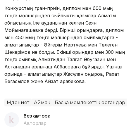
Конкурстың гран-приін, диплом мен 600 мың
теңге мөлшеріндегі сыйлықты қазылар Алматы
облысының Іле ауданынан келген Саян
Мойынағашевке берді. Бірінші орындарға, диплом
мен 450 мың теңге мөлшеріндегі сыйлықтарға -
алматылықтар - Әйгерім Нартуева мен Төлеген
Шәкәрімов ие болды. Екінші орындар мен 300 мың
теңге сыйлық Алматыдан Талғат Әбуғазин мен
Астанадан Қарлығаш Аббасоваға бұйырды. Үшінші
орында - алматылықтар Жасұлан Қоңыров, Рахат
Бегасылов және Айзат Қарабекова.
Мәдениет
Аймақ
Басқа мемлекеттік органдар
без автора
Авторлар