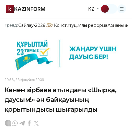
KAZINFORM
KZ
Сайлау-2026
Конституциялық реформа
Арнайы жо
Тренд:
20:56, 28 Қыркүйек 2009
Кенен Әзірбаев атындағы «Шырқа,
даусым!» ән байқауының
қорытындысы шығарылды