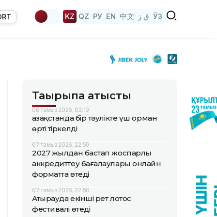
KZ
QZ
РУ
EN
中文
ق ز
ЎЗ
ORT
Тақырыпқа қатысты
08 тамыз 2026, 02:19
Қазақстанда бір тәулікте үш орман
өрті тіркелді
07 тамыз 2026, 22:59
2027 жылдан бастап жоспарлы
аккредиттеу бағалаулары онлайн
форматта өтеді
07 тамыз 2026, 22:50
Атырауда екінші рет лотос
фестивалі өтеді