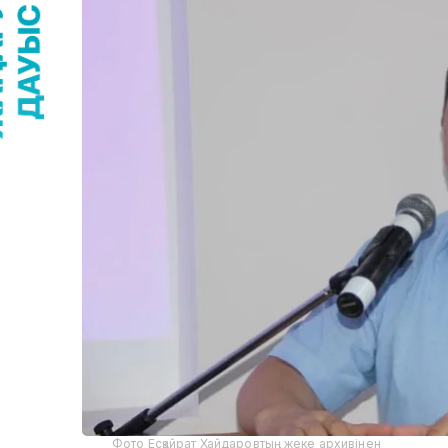
Фото Есқайрат Хайдаровтың жеке архивінен