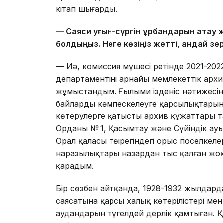
кітап шығарды.
— Саяси қуғын-сүргін құрбандарын ақтау
болдыңыз. Неге көзіңіз жетті, қандай
— Иә, комиссия мүшесі ретінде 2021-20
департаментінің арнайы мемлекеттік арх
жұмыстандым. Ғылыми ізденіс нәтижесі
байлардың кәмпескелеуге қарсылықтары
көтерулерге қатысты архив құжаттары т
Орданың № 1, Қасымтау және Сүйіндік ауы
Орал қаласы төңірегіндегі орыс поселке
наразылықтары назардан тыс қалған жоқ.
қарадым.
Бір сөзбен айтқанда, 1928-1932 жылдарда
саясатына қарсы халық көтерілістері ме
аудандарын түгелдей дерлік қамтыған. ҚР