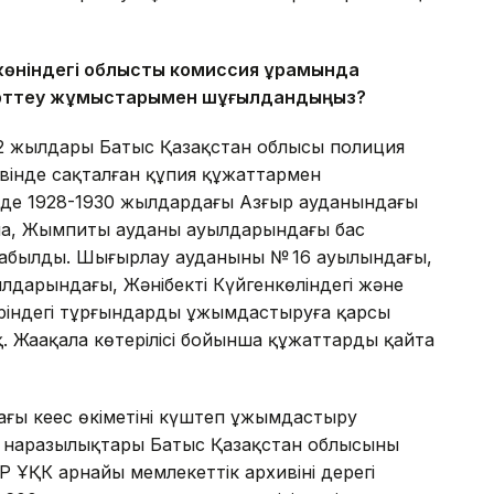
 жөніндегі облыстық комиссия құрамында
 зерттеу жұмыстарымен шұғылдандыңыз?
22 жылдары Батыс Қазақстан облысы полиция
ивінде сақталған құпия құжаттармен
нде 1928-1930 жылдардағы Азғыр ауданындағы
на, Жымпиты ауданы ауылдарындағы бас
абылды. Шыңғырлау ауданының № 16 ауылындағы,
лдарындағы, Жәнібектің Күйгенкөліндегі және
леріндегі тұрғындардың ұжымдастыруға қарсы
 Жаңақала көтерілісі бойынша құжаттарды қайта
ғы кеңес өкіметінің күштеп ұжымдастыру
н наразылықтары Батыс Қазақстан облысының
 ҰҚК арнайы мемлекеттік архивінің дерегі