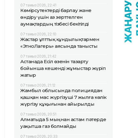
07 тамыз 2026, 22:41
Көмірсутектерді барлау және
өндіру үшін аз зерттелген
аумақтардың тізбесі бекітілді
07 тамыз 2026, 22:10
Жастар ұлттық құндылықтармен
«ЭтноЛагерь» аясында танысты
07 тамыз 2026, 21:42
Астанада Есіл өзенін тазарту
бойынша кешенді жұмыстар жүріп
жатыр
07 тамыз 2026, 21:12
Жамбыл облысында полициядан
қашқан мас жүргізуші 7 жылға көлік
жүргізу құқығынан айырылды
07 тамыз 2026, 20:51
Алматыда 5 мыңнан астам пәтерде
уақытша газ болмайды
07 тамыз 2026, 20:33