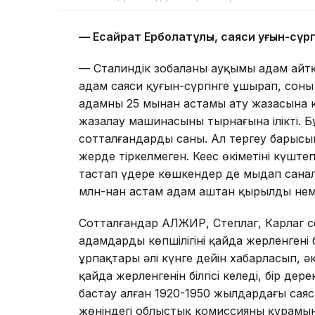
— Есқайрат Ерболатұлы, саяси қуғын-сүр
— Сталиндік зобалаңның ауқымы адам айтқ
адам саяси қуғын-сүргінге ұшырап, соның
адамның 25 мыңнан астамы ату жазасына 
жазалау машинасының тырнағына ілікті. Бұ
сотталғандардың саны. Ал тергеу барыс
жерде тіркелмеген. Кеңес өкіметінің күш
тастап үдере көшкендер де мыңдап санал
млн-нан астам адам аштан қырылды нем
Сотталғандар АЛЖИР, Степлаг, Карлаг се
адамдардың көпшілігінің қайда жерленгені б
ұрпақтары әлі күнге дейін хабарласып, әк
қайда жерленгенін білгісі келеді, бір де
бастау алған 1920-1950 жылдардағы саяс
жөніндегі облыстық комиссияның құрамын