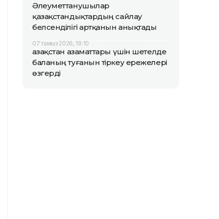
Әлеуметтанушылар
қазақстандықтардың сайлау
белсенділігі артқанын анықтады
07 тамыз 2026, 19:10
Қазақстан азаматтары үшін шетелде
баланың туғанын тіркеу ережелері
өзгерді