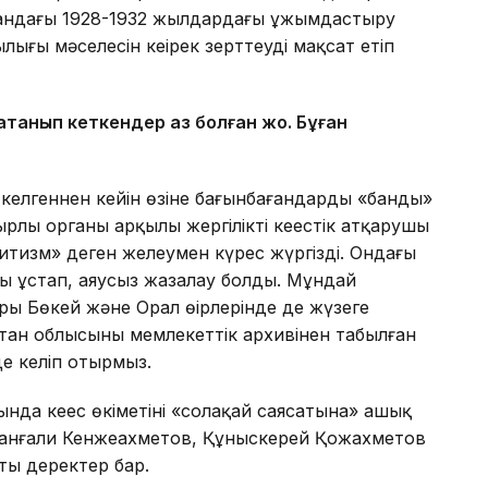
қстандағы 1928-1932 жылдардағы ұжымдастыру
ығы мәселесін кеңірек зерттеуді мақсат етіп
танып кеткендер аз болған жоқ. Бұған
е келгеннен кейін өзіне бағынбағандарды «банды»
рлы органы арқылы жергілікті кеңестік атқарушы
итизм» деген желеумен күрес жүргізді. Ондағы
ды ұстап, аяусыз жазалау болды. Мұндай
ры Бөкей және Орал өңірлерінде де жүзеге
ан облысының мемлекеттік архивінен табылған
де келіп отырмыз.
да кеңес өкіметінің «солақай саясатына» ашық
манғали Кенжеахметов, Құныскерей Қожахметов
сты деректер бар.