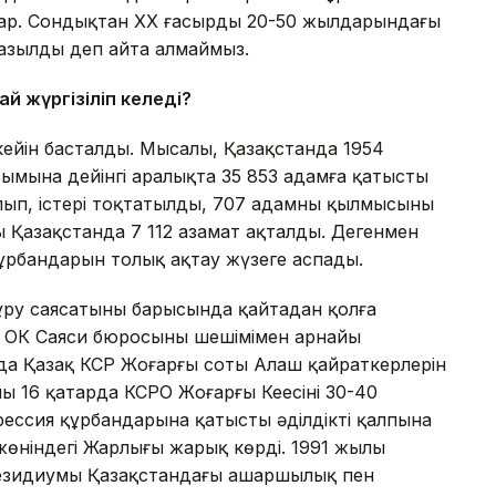
бар. Сондықтан ХХ ғасырдың 20-50 жылдарындағы
 жазылды деп айта алмаймыз.
ай жүргізіліп келеді?
кейін басталды. Мысалы, Қазақстанда 1954
ымына дейінгі аралықта 35 853 адамға қатысты
алып, істері тоқтатылды, 707 адамның қылмысының
ы Қазақстанда 7 112 азамат ақталды. Дегенмен
құрбандарын толық ақтау жүзеге аспады.
құру саясатының барысында қайтадан қолға
 ОК Саяси бюросының шешімімен арнайы
да Қазақ КСР Жоғарғы соты Алаш қайраткерлерін
16 қаңтарда КСРО Жоғарғы Кеңесінің 30-40
ссия құрбандарына қатысты әділдікті қалпына
өніндегі Жарлығы жарық көрді. 1991 жылы
Президиумы Қазақстандағы ашаршылық пен