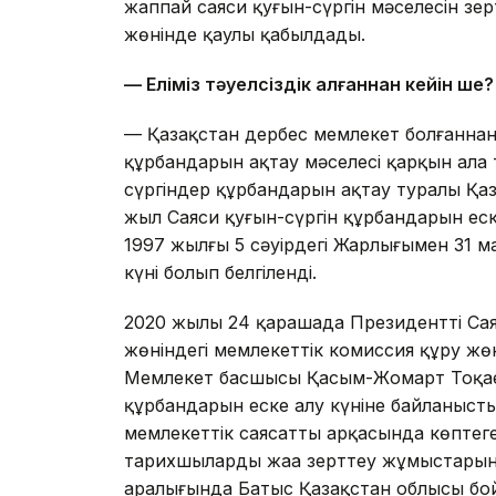
жаппай саяси қуғын-сүргін мәселесін зер
жөнінде қаулы қабылдады.
— Еліміз тәуелсіздік алғаннан кейін ше?
— Қазақстан дербес мемлекет болғаннан 
құрбандарын ақтау мәселесі қарқын ала т
сүргiндер құрбандарын ақтау туралы Қаз
жыл Саяси қуғын-сүргін құрбандарын ес
1997 жылғы 5 сәуірдегі Жарлығымен 31 м
күні болып белгіленді.
2020 жылы 24 қарашада Президенттің Са
жөніндегі мемлекеттік комиссия құру ж
Мемлекет басшысы Қасым-Жомарт Тоқаев
құрбандарын еске алу күніне байланысты
мемлекеттік саясаттың арқасында көпте
тарихшылардың жаңа зерттеу жұмыстарын
аралығында Батыс Қазақстан облысы бо