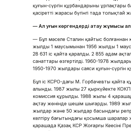
қуғын-сүргін құрбандарының ұрпақтары 
қасіреттің жарасы бүгінгі таңда толықтай
— Ал қуғын көргендерді ақтау жұмысы қал
— Бұл мәселе Сталин қайтыс болғаннан 
жылдың 1 маусымынан 1956 жылдың 1 маус
28 631 іс қайта қаралды. 2 855 адам ақт
санаттары өзгертілді. 1960-1978 жылдар
1950-1970 жылдары саяси қуғын-сүргін 
Бұл іс КСРО-дағы М. Горбачевтың қайта 
алынды. 1987 жылы 27 қыркүйекте КОКП
комиссия құрылды. 1988 жылы 4 қараша
ақтау жөнінде шешім шығарды. 1989 жылы 
жылдар және 50 жылдар басындағы репре
келтіру бағытындағы қосымша шаралар ж
қарашада Қазақ КСР Жоғарғы Кеңесінің 