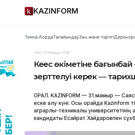
KAZINFORM
Ақорда
Тағайындау
Заң және тәртіп
Дерекқор
Тренд:
14:51, 31 Мамыр 2025
Кеңес өкіметіне бағынбай
зерттелуі керек — тари
ОРАЛ. KAZINFORM — 31 мамыр — Саяси
еске алу күні. Осы орайда Kazinform т
аграрлық-техникалық университетінің
кандидаты Есқайрат Хайдаровпен сұхба