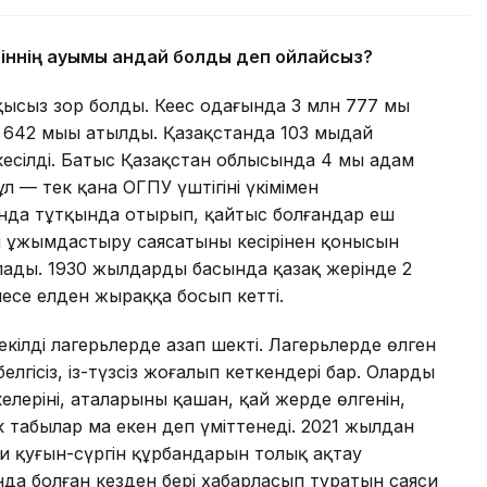
гіннің ауқымы қандай болды деп ойлайсыз?
ысыз зор болды. Кеңес одағында 3 млн 777 мың
 642 мыңы атылды. Қазақстанда 103 мыңдай
кесілді. Батыс Қазақстан облысында 4 мың адам
л — тек қана ОГПУ үштігінің үкімімен
ында тұтқында отырып, қайтыс болғандар еш
теп ұжымдастыру саясатының кесірінен қонысын
ады. 1930 жылдардың басында қазақ жерінде 2
есе елден жыраққа босып кетті.
кілді лагерьлерде азап шекті. Лагерьлерде өлген
елгісіз, із-түзсіз жоғалып кеткендері бар. Олардың
елерінің, аталарының қашан, қай жерде өлгенін,
рек табылар ма екен деп үміттенеді. 2021 жылдан
и қуғын-сүргін құрбандарын толық ақтау
да болған кезден бері хабарласып тұратын саяси