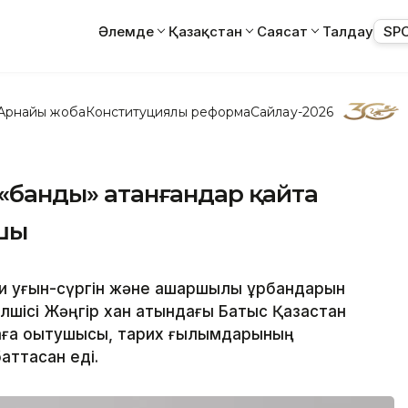
Әлемде
Қазақстан
Саясат
Талдау
SP
Арнайы жоба
Конституциялық реформа
Сайлау-2026
 «банды» атанғандар қайта
хшы
 қуғын-сүргін және ашаршылық құрбандарын
ілшісі Жәңгір хан атындағы Батыс Қазақстан
 аға оқытушысы, тарих ғылымдарының
ттасқан еді.