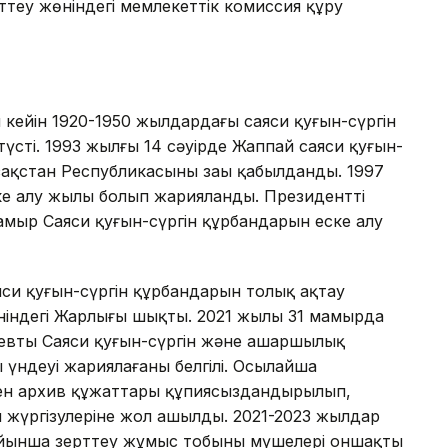
ттеу жөніндегі мемлекеттік комиссия құру
кейін 1920-1950 жылдардағы саяси қуғын-сүргін
үсті. 1993 жылғы 14 сәуiрде Жаппай саяси қуғын-
ақстан Республикасының заңы қабылданды. 1997
ке алу жылы болып жарияланды. Президенттің
амыр Саяси қуғын-сүргін құрбандарын еске алу
яси қуғын-сүргін құрбандарын толық ақтау
өніндегі Жарлығы шықты. 2021 жылы 31 мамырда
тың Саяси қуғын-сүргін және ашаршылық
 үндеуі жариялағаны белгілі. Осылайша
ген архив құжаттары құпиясыздандырылып,
 жүргізулеріне жол ашылды. 2021-2023 жылдар
йынша зерттеу жұмыс тобының мүшелері оншақты