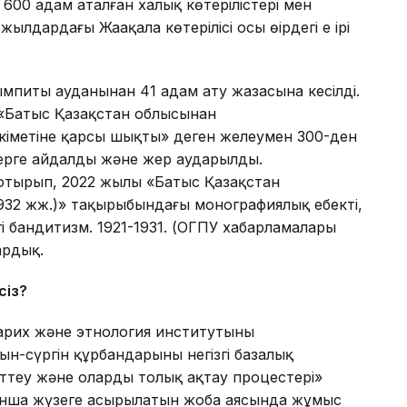
00 адам аталған халық көтерілістері мен
дардағы Жаңақала көтерілісі осы өңірдегі ең ірі
мпиты ауданынан 41 адам ату жазасына кесілді.
 «Батыс Қазақстан облысынан
кіметіне қарсы шықты» деген желеумен 300-ден
лерге айдалды және жер аударылды.
отырып, 2022 жылы «Батыс Қазақстан
1932 жж.)» тақырыбындағы монографиялық еңбекті,
і бандитизм. 1921-1931. (ОГПУ хабарламалары
ардық.
сіз?
рих және этнология институтының
ын-сүргін құрбандарының негізгі базалық
ерттеу және оларды толық ақтау процестері»
нша жүзеге асырылатын жоба аясында жұмыс