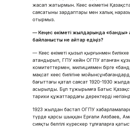
жасап жатырмын. Кеңес өкіметінің Қаза
саясатының зардаптары мен халық наразыл
отырмыз.
— Кеңес өкіметі жылдарында «банды» а
байланысты не айтар едіңіз?
— Кеңес өкіметі қызыл қырғынмен билікк
атандырып, ГПУ кейін ОГПУ атанған құзы
комитеттермен, милициямен бірге «банд
мақсат кеңес билігіне мойынсұнбағандар
бағыттағы қатал саясат 1920-1930 жылда
асырылды. Бұл тұжырымға Батыс Қазақст
тарихи құжаттардағы деректердің негізін
1923 жылдан бастап ОГПУ хабарламаларын
түрде қарсы шыққан Ерғали Аязбаев, А
сияқты белгілі күрескер тұлғаларға қаты