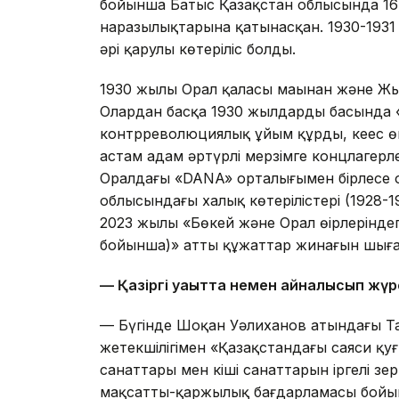
бойынша Батыс Қазақстан облысында 16 6
наразылықтарына қатынасқан. 1930-1931 жыл
әрі қарулы көтеріліс болды.
1930 жылы Орал қаласы маңынан және Жы
Олардан басқа 1930 жылдардың басында
контрреволюциялық ұйым құрды, кеңес ө
астам адам әртүрлі мерзімге концлагер
Оралдағы «DANA» орталығымен бірлесе 
облысындағы халық көтерілістері (1928-
2023 жылы «Бөкей және Орал өңірлеріндег
бойынша)» атты құжаттар жинағын шығ
— Қазіргі уақытта немен айналысып жүр
— Бүгінде Шоқан Уәлиханов атындағы Та
жетекшілігімен «Қазақстандағы саяси қуғ
санаттары мен кіші санаттарын іргелі з
мақсатты-қаржылық бағдарламасы бойы