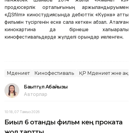
продюсерлік орталығының қаржыландыруымен
«ДSfilm» киностудиясында дебюттік «Күркө» атты
фильмін түсіргенін еске сала кеткен абзал. Аталған
кинокартина да бірнеше халықаралық
кинофестивальдерде жүлделі орындар иеленген.
Мәдениет
Кинофестиваль
ҚР Мәдениет және ақп
Бақытгүл Абайқызы
Авторлар
10:18, 07 Тамыз 2026
Биыл 6 отандық фильм кең прокатқа
жол тартты