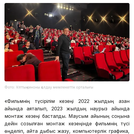
Фото: Ұлттық киноны қолдау мемлекеттік орталығы
«Фильмнің түсірілім кезеңі 2022 жылдың қазан
айында аяқталып, 2023 жылдың наурыз айында
монтаж кезеңі басталды. Маусым айының соңына
дейін созылған монтаж кезеңінде фильмнің түсі
өңделіп, қайта дыбыс жазу, компьютерлік графика,