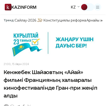
KAZINFORM
KZ
Сайлау-2026
Конституциялық реформа
Арнайы жо
Тренд:
21:00, 15 Ақпан 2024
Кенжебек Шайқақовтың «Айқай»
фильмі Францияның халықаралық
кинофестивалінде Гран-при жеңіп
алды