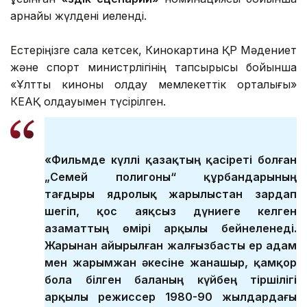
арнайы жүлдені иеленді.
Естеріңізге сала кетсек, Кинокартина ҚР Мәдениет
және спорт министрлігінің тапсырысы бойынша
«Ұлттық киноны қолдау мемлекеттік орталығы»
КЕАҚ қолдауымен түсірілген.
«Фильмде күллі қазақтың қасіреті болған
„Семей полигоны“ құрбандарының
тағдыры ядролық жарылыстан зардап
шегіп, қос аяқсыз дүниеге келген
азаматтың өмірі арқылы бейнеленеді.
Жарынан айырылған жалғызбасты ер адам
мен жарымжан әкесіне жанашыр, қамқор
бола білген баланың күйбең тіршілігі
арқылы режиссер 1980-90 жылдардағы