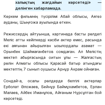
халықтың жағдайын көрсетеді» —
делінген хабарламада.
Көркем фильмнің түсірілімі Абай облысы, Аягөз
ауданы, Шыңғожа ауылында өткен.
Режиссердің айтуынша, картинада басты рөлдегі
Меліс атты кейіпкерді кәсіби актер емес, расында
екі аяғынан айырылған қызылордалық азамат —
Орынбек Шаймағанбетов сомдаған. Ал Мелістің
мектеп қабырғасында оқитын ұлы — Жалғастың
рөлін Алматы облысы Қарасай батыр атындағы
мектептің 7 сынып оқушысы Арнұр Акрам ойнаған.
Сондай-ақ, қосалқы рөлдерде белгілі актерлар
Ерболат Әлқожаев, Бейнұр Баймұхамбетов, Ерлан
Малаев, Айбек Иманқұлов, Айғаным Нұрсұлтан бой
көрсетеді.