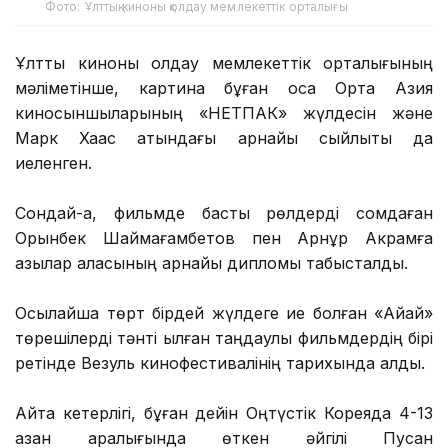
Фото: Ұлттық киноны қолдау мемлекеттік орталығы
Ұлттық киноны қолдау мемлекеттік орталығының
мәліметінше, картина бұған қоса Орта Азия
киносыншыларының «НЕТПАК» жүлдесін және
Марк Хаас атындағы арнайы сыйлықты да
иеленген.
Сондай-ақ, фильмде басты рөлдерді сомдаған
Орынбек Шаймағамбетов пен Арнұр Акрамға
қазылар алқасының арнайы дипломы табысталды.
Осылайша төрт бірдей жүлдеге ие болған «Айқай»
төрешілерді тәнті қылған таңдаулы фильмдердің бірі
ретінде Везуль кинофестивалінің тарихында қалды.
Айта кетерлігі, бұған дейін Оңтүстік Кореяда 4-13
қазан аралығында өткен әйгілі Пусан