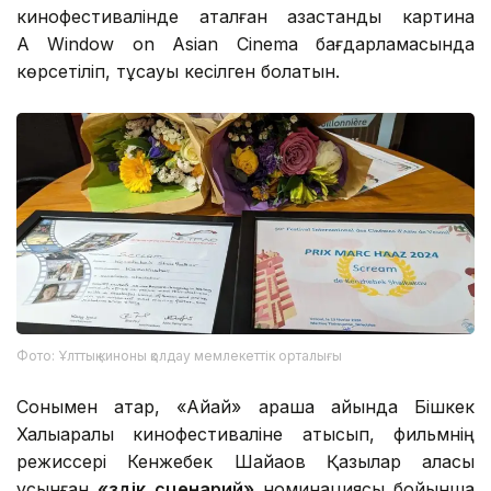
кинофестивалінде аталған қазақстандық картина
А Window on Asian Cinema бағдарламасында
көрсетіліп, тұсауы кесілген болатын.
Фото: Ұлттық киноны қолдау мемлекеттік орталығы
Сонымен қатар, «Айқай» қараша айында Бішкек
Халықаралық кинофестиваліне қатысып, фильмнің
режиссері Кенжебек Шайқақов Қазылар алқасы
ұсынған
«Үздік сценарий»
номинациясы бойынша