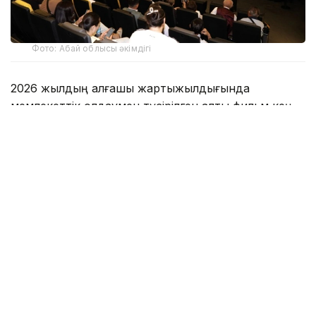
Фото: Абай облысы әкімдігі
2026 жылдың алғашқы жартыжылдығында
мемлекеттік қолдаумен түсірілген алты фильм кең
прокатқа шықты. Олардың қатарында «Гипноз»,
«Билет из рая», «Осенний бриз», «Құт», «Әбіл»
және «Пряники для ее отца, моего прадеда, ее
деда» деректі фильмі бар.
Деректі фильмнің еліміздегі кинотеатрларда кең
прокатқа шығуы ұлттық кино саласы үшін маңызды
оқиға болды. Бұл авторлық жобалардың кең
аудиторияға жол ашуына мүмкіндік береді.
Жаңа киножобаларды жүзеге асыру жұмыстары да
жалғасып жатыр. Ұлттық киноны қолдау мемлекеттік
орталығының қолдауымен «Мұғалім» және «Кенжем