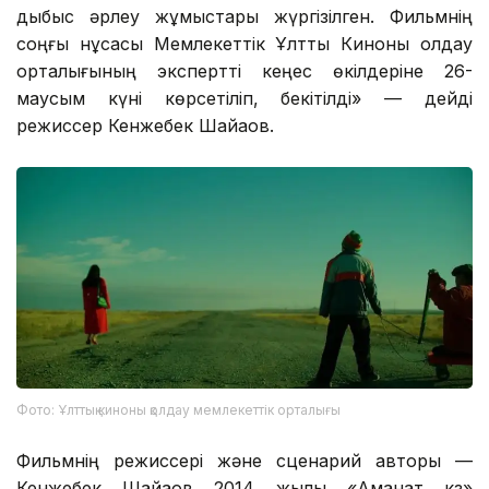
дыбыс әрлеу жұмыстары жүргізілген. Фильмнің
соңғы нұсқасы Мемлекеттік Ұлттық Киноны қолдау
орталығының экспертті кеңес өкілдеріне 26-
маусым күні көрсетіліп, бекітілді» — дейді
режиссер Кенжебек Шайқақов.
Фото: Ұлттық киноны қолдау мемлекеттік орталығы
Фильмнің режиссері және сценарий авторы —
Кенжебек Шайқақов 2014 жылы «Аманат кз»