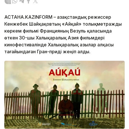
АСТАНА.KAZINFORM – Қазақстандық режиссер
Кенжебек Шайқақовтың «Айқай» толықметражды
көркем фильмі Францияның Везуль қаласында
өткен 30-шы Халықаралық Азия фильмдері
кинофестивалінде Халықаралық Қазылар алқасы
тағайындаған Гран-приді жеңіп алды.