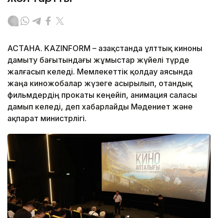
АСТАНА. KAZINFORM – Қазақстанда ұлттық киноны
дамыту бағытындағы жұмыстар жүйелі түрде
жалғасып келеді. Мемлекеттік қолдау аясында
жаңа киножобалар жүзеге асырылып, отандық
фильмдердің прокаты кеңейіп, анимация саласы
дамып келеді, деп хабарлайды Мәдениет және
ақпарат министрлігі.