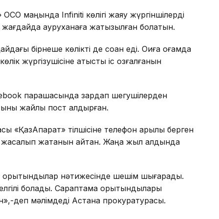
» ОСО маңында Infiniti көлігі жаяу жүргіншілерді
р жағдайда ауруханаға жатқызылған болатын.
дағы бірнеше көлікті де соққан еді. Оқиға қоғамда
көлік жүргізушісіне қатысты іс қозғалғанын
cebook парақшасында зардап шегушілерден
тыны жайлы пост қалдырған.
сы «ҚазАқпарат» тілшісіне телефон арқылы берген
а жасалып жатқанын айтқан. Жаңа жыл алдында
ы қорытындылар нәтижесінде шешім шығарады.
елгілі болады. Сараптама қорытындылары
»,-деп мәлімдеді Астана прокуратурасы.