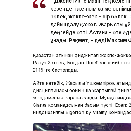
– Джойстикте маған тең келеті
кезеңдегі жеңісім өзіме сенімд
бөлек, жекпе-жек – бір бөлек.
дайындалу қажет. Жарысты ұй
деңгейде өтті. Астана – өте әд
ұнады. Рақмет, – деді Максим 
Қазақстан атынан фиджитал жекпе-жекк
Расул Хатаев, Богдан Пшебельский) қаты
21:15-те басталады.
Айта кетейік, Жақсылық Үшкемпіров аты
дисциплинасы бойынша жартылай финалд
жолдамасын сарапқа салды. Мұнда индоне
Giants команадсынан басым түсті. Есеп: 2
индонезиялық Bigerton by Vitality команд