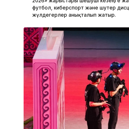
2026» жарыстары шешуші кезеңге жақ
футбол, киберспорт және шутер дис
жүлдегерлер анықталып жатыр.