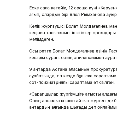
Еске сала кетейік, 12 қараша күні «Керуен
қағып, олардың бірі Әлел Рымханова ауы
Көлік жүргізушісі Болат Молдағалиев маңай
кеңінен талқыланып, ішкі істер органдары 
мәлімдеген.
Осы ретте Болат Молдағалиев өзінің Fa
кешірім сұрап, өзінің эпилепсиямен аура
9 қаңтарда Астана қаласының прокуратура
сұхбатында, ол кезде бұл іске сараптам
сот-психиатриялық сараптама өткізілген.
«Сарапшылар жүргізушіге қатысты алдағ
Оның қаншалықты шын айтып жүргені де б
қаңтардың аяғында шығады деп ойлаймын