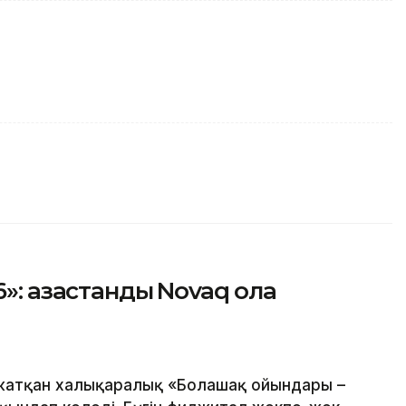
 қазақстандық Novaq қола
 жатқан халықаралық «Болашақ ойындары –