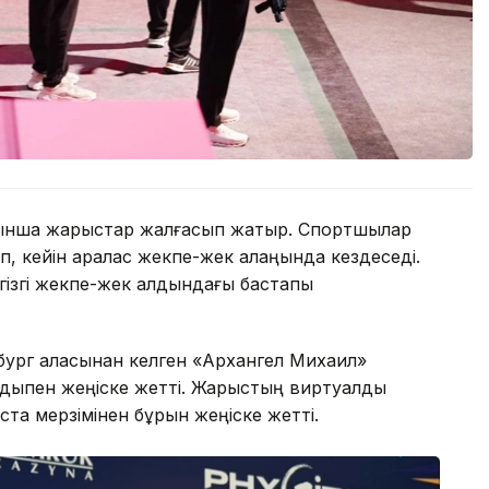
бойынша жарыстар жалғасып жатыр. Спортшылар
, кейін аралас жекпе-жек алаңында кездеседі.
ізгі жекпе-жек алдындағы бастапқы
ург қаласынан келген «Архангел Михаил»
мдықпен жеңіске жетті. Жарыстың виртуалды
ста мерзімінен бұрын жеңіске жетті.