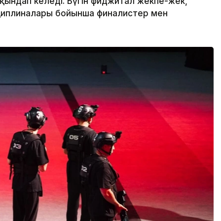
ындап келеді. Бүгін фиджитал жекпе-жек,
циплиналары бойынша финалистер мен