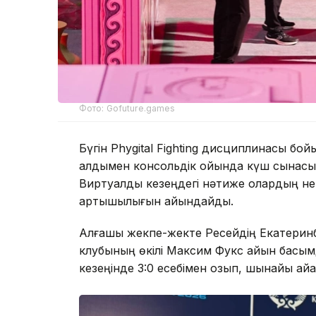
Фото: Gofuture.games
Бүгін Phygital Fighting дисциплинасы 
алдымен консольдік ойында күш сынасып
Виртуалды кезеңдегі нәтиже олардың нег
артықшылығын айқындайды.
Алғашқы жекпе-жекте Ресейдің Екатеринб
клубының өкілі Максим Фукс айқын басы
кезеңінде 3:0 есебімен озып, шынайы айқа