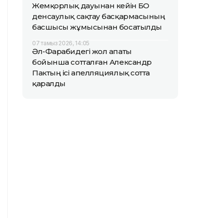
Жемқорлық дауынан кейін БҚО
денсаулық сақтау басқармасының
басшысы жұмысынан босатылды
07 тамыз 2026, 14:05
Әл-Фарабидегі жол апаты
бойынша сотталған Александр
Пактың ісі апелляциялық сотта
қаралды