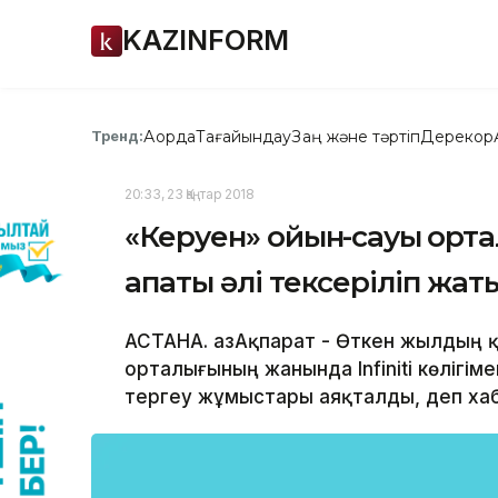
KAZINFORM
Ақорда
Тағайындау
Заң және тәртіп
Дерекқор
Тренд:
20:33, 23 Қаңтар 2018
«Керуен» ойын-сауық орт
апаты әлі тексеріліп жат
АСТАНА. ҚазАқпарат - Өткен жылдың 
орталығының жанында Infiniti көлігім
тергеу жұмыстары аяқталды, деп хаба