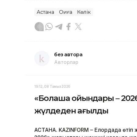
Астана
Оқиға
Көлік
без автора
Авторлар
19:12, 08 Тамыз 2026
«Болашақ ойындары – 2026»:
жүлдеден қағылды
АСТАНА. KAZINFORM – Елордада өтіп