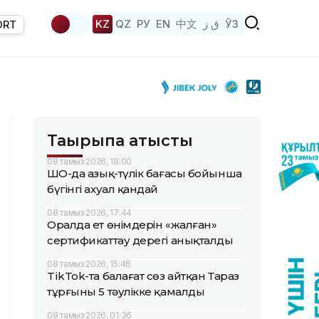
KZ
QZ
РУ
EN
中文
ق ز
ЎЗ
ORT
Тақырыпқа қатысты
08 тамыз 2026, 18:00
ШҚО-да азық-түлік бағасы бойынша
бүгінгі ахуал қандай
08 тамыз 2026, 17:44
Оралда ет өнімдерін «жалған»
сертификаттау дерегі анықталды
08 тамыз 2026, 15:46
TikTok-та балағат сөз айтқан Тараз
тұрғыны 5 тәулікке қамалды
08 тамыз 2026, 01:36