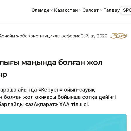
Әлемде
Қазақстан
Саясат
Талдау
SP
Арнайы жоба
Конституциялық реформа
Сайлау-2026
алығы маңында болған жол
ыр
қараша айында «Керуен» ойын-сауық
ен болған жол оқиғасы бойынша сотқа дейінгі
рлайды «ҚазАқпарат» ХАА тілшісі.