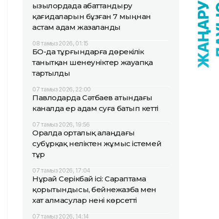
Қызылордада абаттандыру
қағидаларын бұзған 7 мыңнан
астам адам жазаланды
08 тамыз 2026, 01:15
БҚО-да тұрғындарға дөрекілік
танытқан шенеуніктер жауапқа
тартылды
07 тамыз 2026, 22:00
Павлодарда Сәтбаев атындағы
каналда ер адам суға батып кетті
07 тамыз 2026, 19:56
Оралда орталық алаңдағы
субұрқақ неліктен жұмыс істемей
тұр
07 тамыз 2026, 17:04
Нұрай Серікбай ісі: Сараптама
қорытындысы, бейнежазба мен
хат алмасулар нені көрсетті
07 тамыз 2026, 14:14