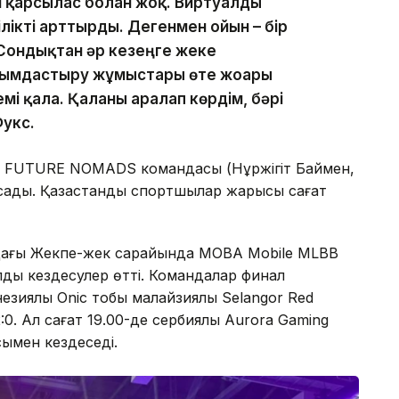
н қарсылас болған жоқ. Виртуалды
ілікті арттырды. Дегенмен ойын – бір
 Сондықтан әр кезеңге жеке
ымдастыру жұмыстары өте жоғары
емі қала. Қаланы аралап көрдім, бәрі
Фукс.
е FUTURE NOMADS командасы (Нұржігіт Баймен,
сады. Қазақстандық спортшылар жарысы сағат
ндағы Жекпе-жек сарайында MOBA Mobile MLBB
ық кездесулер өтті. Командалар финал
зиялық Onic тобы малайзиялық Selangor Red
:0. Ал сағат 19.00-де сербиялық Aurora Gaming
асымен кездеседі.