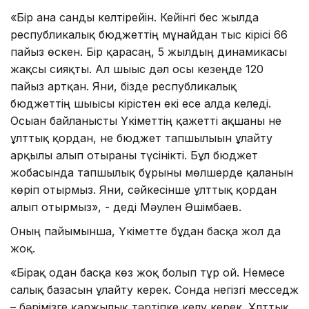
«Бір ғана санды келтірейін. Кейінгі бес жылда
республикалық бюджеттің мұнайдан тыс кірісі 66
пайыз өскен. Бір қарасаң, 5 жылдың динамикасы
жақсы сияқты. Ал шығыс дәл осы кезеңде 120
пайыз артқан. Яғни, бізде республикалық
бюджеттің шығысы кірістен екі есе алда келеді.
Осыған байланысты Үкіметтің қажетті ақшаны не
ұлттық қордан, не бюджет тапшылығын ұлғайту
арқылы алып отырғаны түсінікті. Бұл бюджет
жобасында тапшылық бұрынғы мөлшерде қалғанын
көріп отырмыз. Яғни, сәйкесінше ұлттық қордан
алып отырмыз», - деді Мәулен Әшімбаев.
Оның пайымынша, Үкіметте бұдан басқа жол да
жоқ.
«Бірақ одан басқа көз жоқ болып тұр ғой. Немесе
салық базасын ұлғайту керек. Сонда негізгі месседж
– бәрімізге қаржылық тәртіпке келу керек. Ұлттық