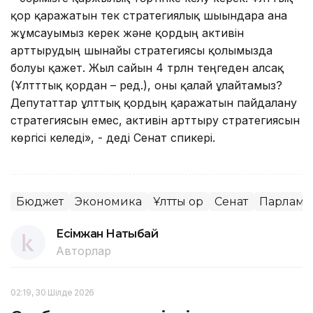
қор қаражатын тек стратегиялық шығындарға ғана
жұмсауымыз керек және қордың активін
арттырудың шынайы стратегиясы қолымызда
болуы қажет. Жыл сайын 4 трлн теңгеден алсақ
(Ұлтттық қордан – ред.), оны қалай ұлғайтамыз?
Депутаттар ұлттық қордың қаражатын пайдалану
стратегиясын емес, активін арттыру стратегиясын
көргісі келеді», - деді Сенат спикері.
Бюджет
Экономика
Ұлттық қор
Сенат
Парламе
Есімжан Нақтыбай
Авторлар
02:19, 30 Шілде 2026