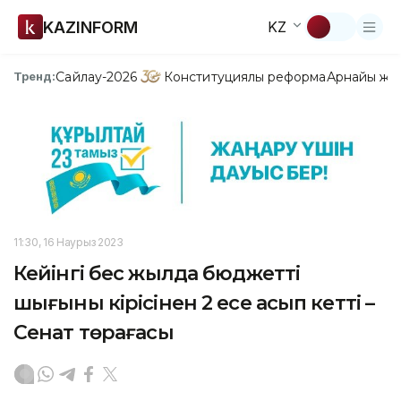
KAZINFORM
KZ
Сайлау-2026
Конституциялық реформа
Арнайы жо
Тренд:
11:30, 16 Наурыз 2023
Кейінгі бес жылда бюджеттің
шығыны кірісінен 2 есе асып кетті –
Сенат төрағасы