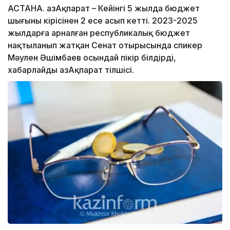
АСТАНА. ҚазАқпарат – Кейінгі 5 жылда бюджет
шығыны кірісінен 2 есе асып кетті. 2023-2025
жылдарға арналған республикалық бюджет
нақтыланып жатқан Сенат отырысында спикер
Мәулен Әшімбаев осындай пікір білдірді,
хабарлайды ҚазАқпарат тілшісі.