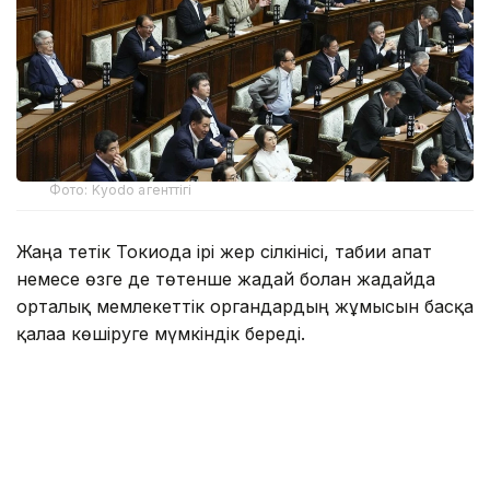
Фото: Kyodo агенттігі
Жаңа тетік Токиода ірі жер сілкінісі, табиғи апат
немесе өзге де төтенше жағдай болған жағдайда
орталық мемлекеттік органдардың жұмысын басқа
қалаға көшіруге мүмкіндік береді.
Заң жобасын Либералдық-демократиялық партия
жетекшілік ететін билеуші коалиция ұсынды.
Жаңа нормаларға сәйкес, премьер-министр халық
саны мен экономикалық даму деңгейіне