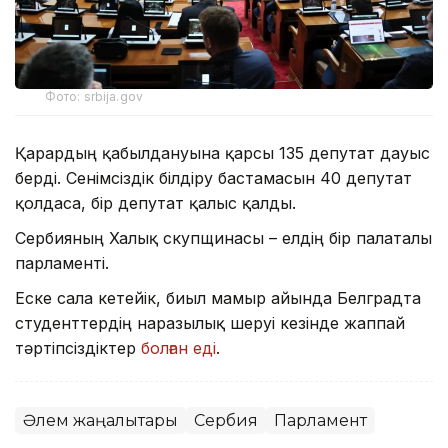
Фото: srbija.gov
Қарардың қабылдануына қарсы 135 депутат дауыс
берді. Сенімсіздік білдіру бастамасын 40 депутат
қолдаса, бір депутат қалыс қалды.
Сербияның Халық скупщинасы – елдің бір палаталы
парламенті.
Еске сала кетейік, биыл мамыр айында Белградта
студенттердің наразылық шеруі кезінде жаппай
тәртіпсіздіктер
болған еді
.
Әлем жаңалықтары
Сербия
Парламент