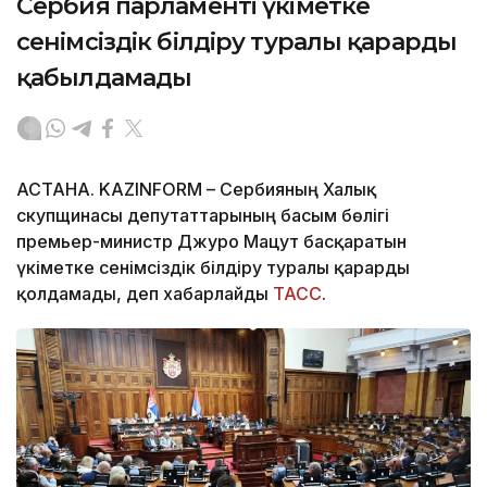
Сербия парламенті үкіметке
сенімсіздік білдіру туралы қарарды
қабылдамады
АСТАНА. KAZINFORM – Сербияның Халық
скупщинасы депутаттарының басым бөлігі
премьер-министр Джуро Мацут басқаратын
үкіметке сенімсіздік білдіру туралы қарарды
қолдамады, деп хабарлайды
ТАСС
.