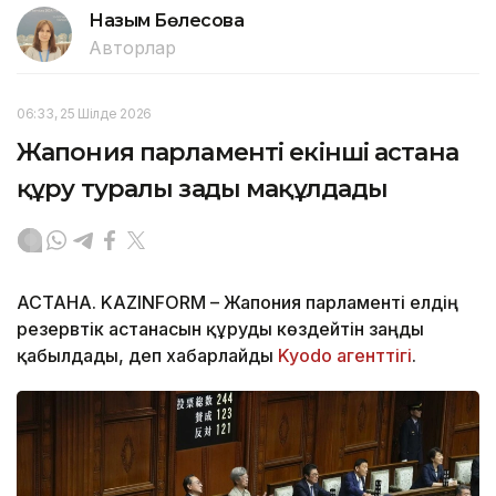
Назым Бөлесова
Авторлар
06:33, 25 Шілде 2026
Жапония парламенті екінші астана
құру туралы заңды мақұлдады
АСТАНА. KAZINFORM – Жапония парламенті елдің
резервтік астанасын құруды көздейтін заңды
қабылдады, деп хабарлайды
Kyodo агенттігі
.