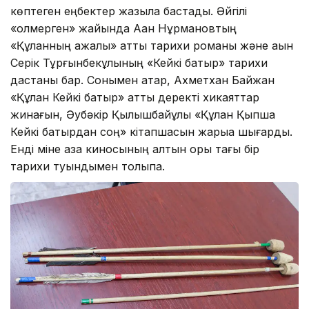
көптеген еңбектер жазыла бастады. Әйгілі
«қолмерген» жайында Ақан Нұрмановтың
«Құланның ажалы» атты тарихи романы және ақын
Серік Тұрғынбекұлының «Кейкі батыр» тарихи
дастаны бар. Сонымен қатар, Ахметхан Байжан
«Құлан Кейкі батыр» атты деректі хикаяттар
жинағын, Әубәкір Қылышбайұлы «Құлан Қыпшақ
Кейкі батырдан соң» кітапшасын жарыққа шығарды.
Енді міне қазақ киносының алтын қоры тағы бір
тарихи туындымен толықпақ.