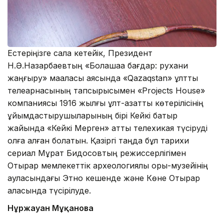
Естеріңізге сала кетейік, Президент
Н.Ә.Назарбаевтың «Болашаққа бағдар: рухани
жаңғыру» мақаласы аясында «Qazaqstan» ұлттық
телеарнасының тапсырысымен «Projects House»
компаниясы 1916 жылғы ұлт-азаттық көтерілісінің
ұйымдастырушыларының бірі Кейкі батыр
жайында «Кейкі Мерген» атты телехикая түсіруді
қолға алған болатын. Қазіргі таңда бұл тарихи
сериал Мұрат Бидосовтың режиссерлігімен
Отырар мемлекеттік археологиялық қорық-музейінің
ауласындағы Этно кешенде және Көне Отырар
қаласында түсірілуде.
Нұржауған Мұқанова