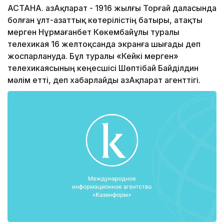
АСТАНА. ҚазАқпарат - 1916 жылғы Торғай даласында
болған ұлт-азаттық көтерілістің батыры, атақты
мерген Нұрмағанбет Көкембайұлы туралы
телехикая 16 желтоқсанда экранға шығады деп
жоспарлануда. Бұл туралы «Кейкі мерген»
телехикаясының кеңесшісі Шөптібай Байділдин
мәлім етті, деп хабарлайды ҚазАқпарат агенттігі.