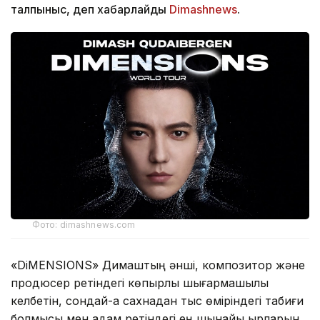
талпыныс, деп хабарлайды
Dimashnews
.
Фото: dimashnews.com
«DiMENSIONS» Димаштың әнші, композитор және
продюсер ретіндегі көпқырлы шығармашылық
келбетін, сондай-ақ сахнадан тыс өміріндегі табиғи
болмысы мен адам ретіндегі ең шынайы қырларын