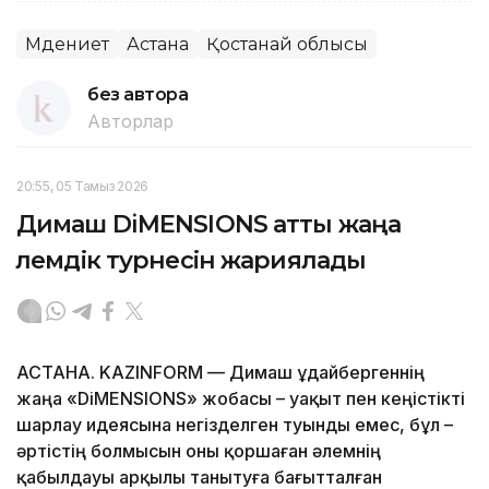
Мәдениет
Астана
Қостанай облысы
без автора
Авторлар
20:55, 05 Тамыз 2026
Димаш DiMENSIONS атты жаңа
әлемдік турнесін жариялады
АСТАНА. KAZINFORM — Димаш Құдайбергеннің
жаңа «DiMENSIONS» жобасы – уақыт пен кеңістікті
шарлау идеясына негізделген туынды емес, бұл –
әртістің болмысын оны қоршаған әлемнің
қабылдауы арқылы танытуға бағытталған