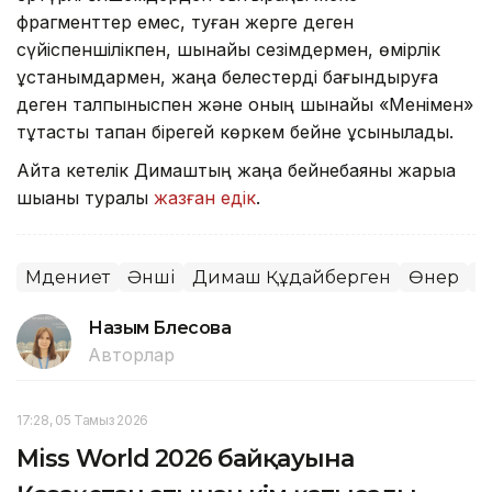
фрагменттер емес, туған жерге деген
сүйіспеншілікпен, шынайы сезімдермен, өмірлік
ұстанымдармен, жаңа белестерді бағындыруға
деген талпыныспен және оның шынайы «Менімен»
тұтастық тапқан бірегей көркем бейне ұсынылады.
Айта кетелік Димаштың жаңа бейнебаяны жарыққа
шыққаны туралы
жазған едік
.
Мәдениет
Әнші
Димаш Құдайберген
Өнер
М
Назым Бөлесова
Авторлар
17:28, 05 Тамыз 2026
Miss World 2026 байқауына