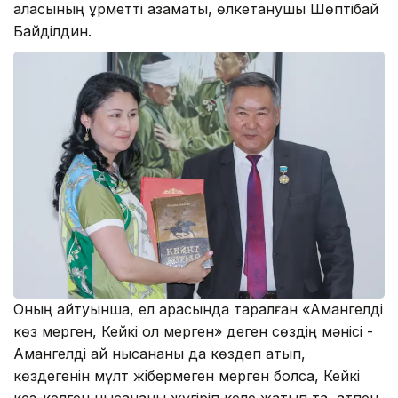
қаласының құрметті азаматы, өлкетанушы Шөптібай
Байділдин.
Оның айтуынша, ел арасында таралған «Амангелді
көз мерген, Кейкі қол мерген» деген сөздің мәнісі -
Амангелді қай нысананы да көздеп атып,
көздегенін мүлт жібермеген мерген болса, Кейкі