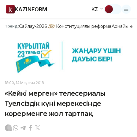
KAZINFORM
KZ
Сайлау-2026
Конституциялық реформа
Арнайы жо
Тренд:
18:00, 14 Маусым 2018
«Кейкі мерген» телесериалы
Тәуелсіздік күні мерекесінде
көрерменге жол тартпақ