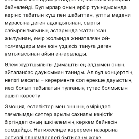
бейнелейді. Бұл қырлар оның әрбір туындысында
көрініс табатын күш пен шабыттан, ұлттық мәдени
мұрасына деген адалдығынан, сыртқы
сабырлылығының астарында жатқан жан
жылуынан, өмір жолында жинақталған ой-
толғамдары мен өзін үздіксіз тануға деген
ұмтылысынан айқын аңғарылады.
Әлем жұртшылығы Димашты ең алдымен оның
қайталанбас дауысымен таниды. Ал бұл концерттің
негізгі мақсаты – көрерменге сол ерекше дауыстың
иесі болып табылатын тұлғаның тұтас болмысын
ашып көрсету.
Эмоция, естеліктер мен әншінің өміріндегі
тағылымды сәттер арқылы сахналық кеңістік
біртіндеп оның ішкі әлемінің көркем бейнесін
сомдайды. Нәтижесінде көрермен назарына
әртүрлі өлшемдердегі бытыраңқы жеке