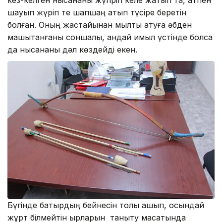
кез-келген нысананы жүгіріп келе жатып та, атпен
шауып жүріп те шапшаң атып түсіре беретін
болған. Оның жастайынан мылтық атуға әбден
машықтанғаны соншалық, қандай қимыл үстінде болса
да нысананы дәл көздейді екен.
Бүгінде батырдың бейнесін толық ашып, осындай
жұрт білмейтін қырларын таныту мақсатында