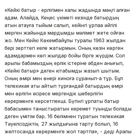
«Кейкі батыр - ерлігімен халық жадында мәңгі қалған
адам. Алайда, Кеңес үкіметі кезінде батырдың
атын атауға тыйым салып, кейінгі ұрпаққа әйгілі
мерген жайында мардымды мәлімет жете қойған
жоқ. Мен Кейкі Көкембайұлы туралы 1963 жылдан
бері зерттеп келе жатырмын. Оның көзін көрген
адамдармен көп жылдар бойы бірге жүрдім. Сол
арқылы бабамыздың ерлік істеріне әбден қанығып,
«Кейкі батыр» деген кітабымды жазып шықтым.
Оның өмірі мен өнері киноға сұранып-ақ тұр. Бұл
телехикая аты айтып тұрғандай батырдың өмірі
мен өрлігін әсіресе мергендік шеберлігін
көрерменге көрсетпекші. Бүгінгі ұрпақты батыр
бабасымен таныстыратын керемет туынды болады
деген үмітім бар. 16 бөлімнен тұратын телехикая
Тәуелсіздіктің 27 жылдығына тарту болып, 16
желтоқсанда көрерменге жол тартпақ», - деді Арқалық