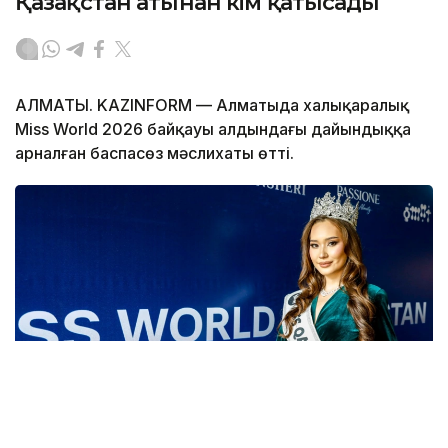
Қазақстан атынан кім қатысады
АЛМАТЫ. KAZINFORM — Алматыда халықаралық
Miss World 2026 байқауы алдындағы дайындыққа
арналған баспасөз мәслихаты өтті.