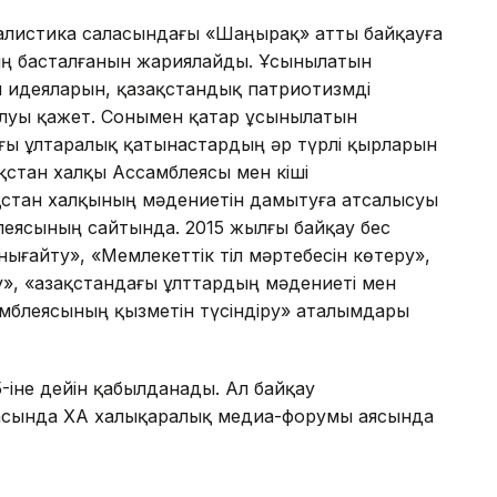
алистика саласындағы «Шаңырақ» атты байқауға
ң басталғанын жариялайды. Ұсынылатын
 идеяларын, қазақстандық патриотизмді
алуы қажет. Сонымен қатар ұсынылатын
ғы ұлтаралық қатынастардың әр түрлі қырларын
ақстан халқы Ассамблеясы мен кіші
ақстан халқының мәдениетін дамытуға атсалысуы
блеясының сайтында. 2015 жылғы байқау бес
нығайту», «Мемлекеттік тіл мәртебесін көтеру»,
», «Қазақстандағы ұлттардың мәдениеті мен
амблеясының қызметін түсіндіру» аталымдары
-іне дейін қабылданады. Ал байқау
ында ҚХА халықаралық медиа-форумы аясында