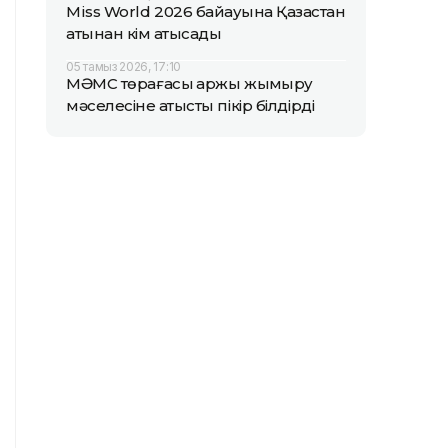
Miss World 2026 байқауына Қазақстан
атынан кім қатысады
05 тамыз 2026, 17:10
МӘМС төрағасы қаржы жымқыру
мәселесіне қатысты пікір білдірді