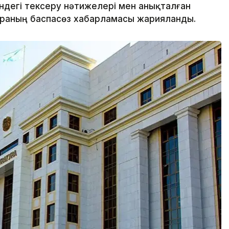
ндегі тексеру нәтижелері мен анықталған
ураның баспасөз хабарламасы жарияланды.