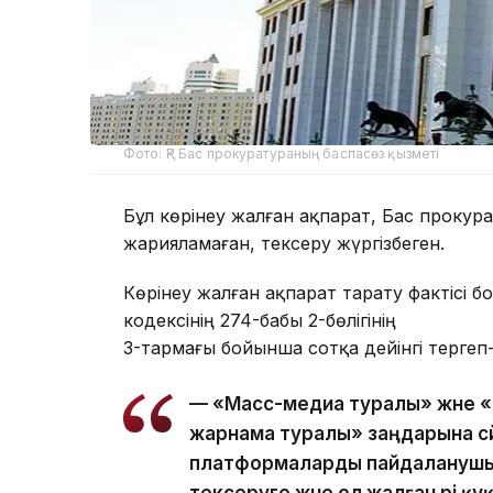
Фото: ҚР Бас прокуратураның баспасөз қызметі
Бұл көрінеу жалған ақпарат, Бас проку
жарияламаған, тексеру жүргізбеген.
Көрінеу жалған ақпарат тарату фактісі 
кодексінің 274-бабы 2-бөлігінің
3-тармағы бойынша сотқа дейінгі тергеп
— «Масс-медиа туралы» және 
жарнама туралы» заңдарына сә
платформаларды пайдаланушы
тексеруге және ол жалған әрі 