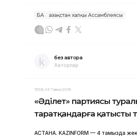
БАҚ
Қазақстан халқы Ассамблеясы
без автора
Авторлар
18:58, 04 Тамыз 2026
«Әділет» партиясы турал
таратқандарға қатысты 
АСТАНА. KAZINFORM — 4 тамызда жек