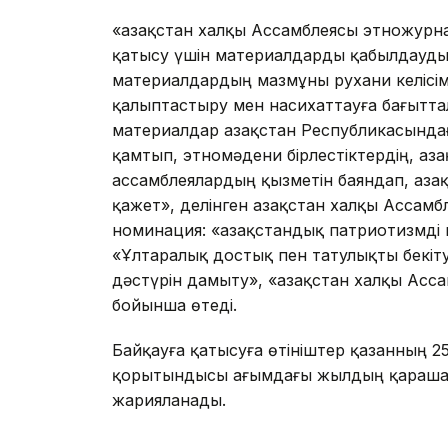
«Қазақстан халқы Ассамблеясы этножурн
қатысу үшін материалдарды қабылдауды
материалдардың мазмұны рухани келісім
қалыптастыру мен насихаттауға бағытт
материалдар Қазақстан Республикасында
қамтып, этномәдени бірлестіктердің, Қаз
ассамблеялардың қызметін баяндап, Қаз
қажет», делінген Қазақстан халқы Ассам
номинация: «Қазақстандық патриотизмді 
«Ұлтаралық достық пен татулықты бекіту
дәстүрін дамыту», «Қазақстан халқы Асс
бойынша өтеді.
Байқауға қатысуға өтініштер қазанның 25
қорытындысы ағымдағы жылдың қарашас
жарияланады.