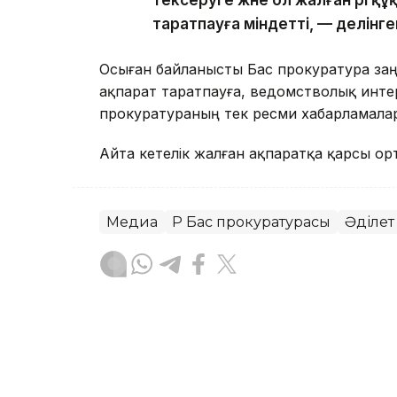
таратпауға міндетті, — делінг
Осыған байланысты Бас прокуратура заң
ақпарат таратпауға, ведомстволық инте
прокуратураның тек ресми хабарламала
Айта кетелік жалған ақпаратқа қарсы о
Медиа
ҚР Бас прокуратурасы
Әділет
Назым Бөлесова
Авторлар