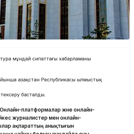
ратура мұндай сипаттағы хабарламаны
бойынша Қазақстан Республикасы Қылмыстық
-тексеру басталды.
«Онлайн-платформалар және онлайн-
йкес журналистер мен онлайн-
лар ақпараттың анықтығын
құқыққа қайшы болған жағдайда оны