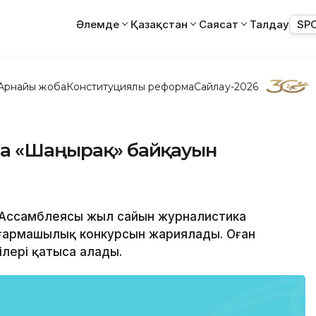
Әлемде
Қазақстан
Саясат
Талдау
SP
Арнайы жоба
Конституциялық реформа
Сайлау-2026
да «Шаңырақ» байқауын
қы Ассамблеясы жыл сайын журналистика
ығармашылық конкурсын жариялады. Оған
ілері қатыса алады.