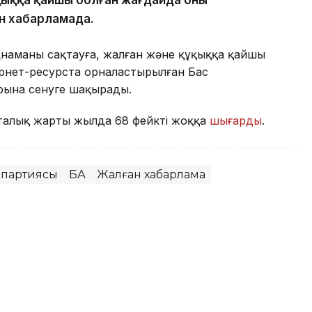
ен хабарламада.
наманы сақтауға, жалған және құқыққа қайшы
рнет-ресурста орналастырылған Бас
рына сенуге шақырады.
рталық жарты жылда 68 фейкті жоққа
шығарды
.
 партиясы
БАҚ
Жалған хабарлама