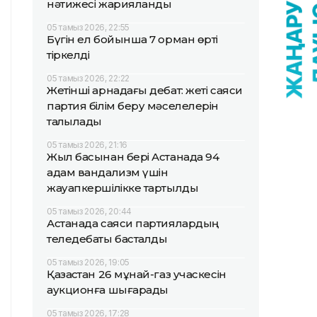
нәтижесі жарияланды
05 тамыз 2026, 22:55
Бүгін ел бойынша 7 орман өрті
тіркелді
05 тамыз 2026, 22:22
Жетінші арнадағы дебат: жеті саяси
партия білім беру мәселелерін
талқылады
05 тамыз 2026, 21:16
Жыл басынан бері Астанада 94
адам вандализм үшін
жауапкершілікке тартылды
05 тамыз 2026, 20:44
Астанада саяси партиялардың
теледебаты басталды
05 тамыз 2026, 19:05
Қазақстан 26 мұнай-газ учаскесін
аукционға шығарады
05 тамыз 2026, 17:28