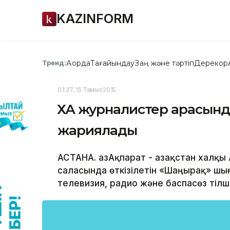
KAZINFORM
Ақорда
Тағайындау
Заң және тәртіп
Дерекқор
Тренд:
01:37, 15 Тамыз 2015
ҚХА журналистер арасын
жариялады
АСТАНА. ҚазАқпарат - Қазақстан хал
саласында өткізілетін «Шаңырақ» ш
телевизия, радио және баспасөз тілш