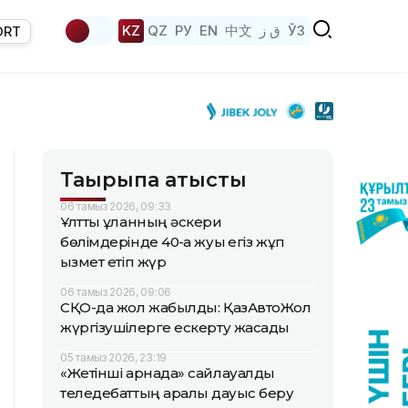
KZ
QZ
РУ
EN
中文
ق ز
ЎЗ
ORT
Тақырыпқа қатысты
06 тамыз 2026, 09:33
Ұлттық ұланның әскери
бөлімдерінде 40-қа жуық егіз жұп
қызмет етіп жүр
06 тамыз 2026, 09:06
СҚО-да жол жабылды: ҚазАвтоЖол
жүргізушілерге ескерту жасады
05 тамыз 2026, 23:19
«Жетінші арнада» сайлауалды
теледебаттың аралық дауыс беру