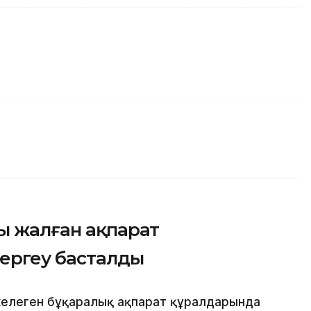
ы жалған ақпарат
тергеу басталды
елеген бұқаралық ақпарат құралдарында