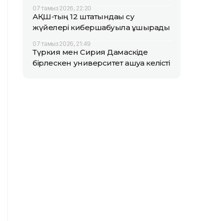
07 тамыз 2026, 22:20
АҚШ-тың 12 штатындағы су
жүйелері кибершабуылға ұшырады
07 тамыз 2026, 21:49
Түркия мен Сирия Дамаскіде
бірлескен университет ашуға келісті