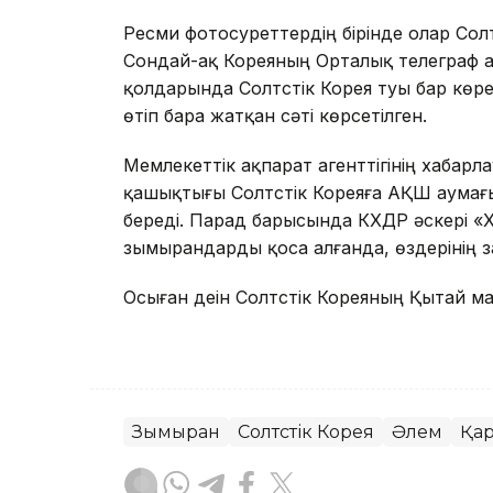
Ресми фотосуреттердің бірінде олар Сол
Сондай-ақ Кореяның Орталық телеграф аг
қолдарында Солтүстік Корея туы бар к
өтіп бара жатқан сәті көрсетілген.
Мемлекеттік ақпарат агенттігінің хаба
қашықтығы Солтүстік Кореяға АҚШ аумағ
береді. Парад барысында КХДР әскері «
зымырандарды қоса алғанда, өздерінің з
Осыған деін Солтүстік Кореяның Қытай 
Зымыран
Солтүстік Корея
Әлем
Қар