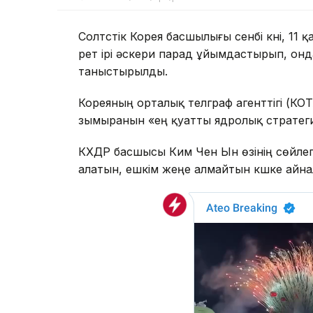
Солтүстік Корея басшылығы сенбі күні, 11 
рет ірі әскери парад ұйымдастырып, он
таныстырылды.
Кореяның орталық телграф агенттігі (К
зымыранын «ең қуатты ядролық стратеги
КХДР басшысы Ким Чен Ын өзінің сөйлеген
алатын, ешкім жеңе алмайтын күшке айн