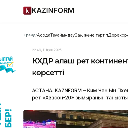
KAZINFORM
Ақорда
Тағайындау
Заң және тәртіп
Дерекқор
Тренд:
22:49, 11 Қазан 2025
КХДР алғаш рет контине
көрсетті
АСТАНА. KAZNFORM – Ким Чен Ын Пхен
рет «Хвасон-20» зымыранын таныст