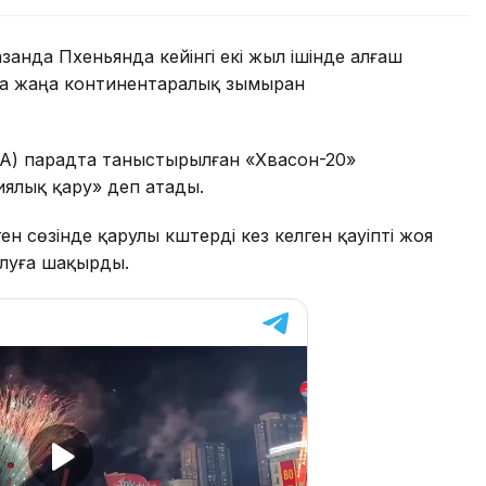
қазанда Пхеньянда кейінгі екі жыл ішінде алғаш
да жаңа континентаралық зымыран
ОТА) парадта таныстырылған «Хвасон-20»
ялық қару» деп атады.
 сөзінде қарулы күштерді кез келген қауіпті жоя
алуға шақырды.