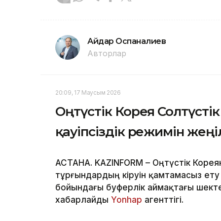
Айдар Оспаналиев
Авторлар
20:09, 17 Маусым 2026
Оңтүстік Корея Солтүсті
қауіпсіздік режимін жеңі
АСТАНА. KAZINFORM – Оңтүстік Кореян
тұрғындардың кіруін қамтамасыз ету
бойындағы буферлік аймақтағы шект
хабарлайды
Yonhap
агенттігі.