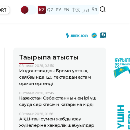
KZ
QZ
РУ
EN
中文
ق ز
ЎЗ
ORT
Тақырыпқа қатысты
08 тамыз 2026, 03:50
Индонезиядағы Бромо ұлттық
саябағында 120 гектардан астам
орман өртенді
08 тамыз 2026, 02:45
Қазақстан Өзбекстанның ең ірі үш
сауда серіктесінің қатарына кірді
08 тамыз 2026, 01:56
АҚШ-тағы сумен жабдықтау
жүйелеріне хакерлік шабуылдар