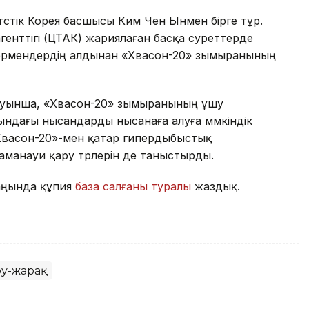
түстік Корея басшысы Ким Чен Ынмен бірге тұр.
енттігі (ЦТАК) жариялаған басқа суреттерде
өрермендердің алдынан «Хвасон-20» зымыранының
рлауынша, «Хвасон-20» зымыранының ұшу
ындағы нысандарды нысанаға алуға мүмкіндік
Хвасон-20»-мен қатар гипердыбыстық
аманауи қару түрлерін де таныстырды.
маңында құпия
база салғаны туралы
жаздық.
у-жарақ