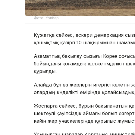
Фото: Yonhap
Құжатқа сәйкес, әскери демаркация сыз
қашықтық қазіргі 10 шақырымнан шамам
Азаматтық бақылау сызығы Корея соғысы
бойындағы қоғамдық қолжетімділікті шек
құрылды.
Алайда бұл өз жерлерін игергісі келетін ж
олардың күнделікті өмірінде қолайсызды
Жоспарға сәйкес, бұрын бақыланатын қау
шектеулі қауіпсіздік аймағы болып өзгерт
кейін жер учаскелерінде құрылыс жұмыстар
Ұсынылған шаралар Қорғаныс министрліг