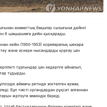
ығынан азаматтық бақылау сызығына дейінгі
ен 6 шақырымға дейін қысқарады.
нан кейін (1950-1953) кореяаралық шекара
теу және әскери нысандарды қорғау үшін
ергілікті тұрғындар үшін кедергіге айналып,
қтар тудырды.
іпсіздік аймағы ретінде жіктелген аумақ
іледі. Бұл тиісті органдардан рұқсат алғаннан
ын жүргізуге мүмкіндік береді.
і, Штаб бастықтарының біріккен комитеті және