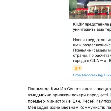
Пхеньянда Ким Ир Сен атындағы алаңда
жылдығына арналған әскери парад өтті.
премьер-министрі Ли Цян, Ресей Қауіпс
Медведев және Вьетнам Коммунистік па