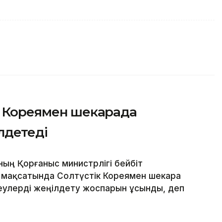
к Кореямен шекарада
лдетеді
ың Қорғаныс министрлігі бейбіт
 мақсатында Солтүстік Кореямен шекара
еулерді жеңілдету жоспарын ұсынды, деп