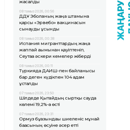
жасалды
08 тамыз 2026, 00:56
ДДҰ Эболаның жаңа штамына
қарсы «Эрвебо» вакцинасын
сынауды ұсынды
08 тамыз 2026, 00:38
Испания мигранттардың жаңа
жаппай ағымынан қауіптеніп,
Сеутаға әскери кемелер жіберді
08 тамыз 2026, 00:11
Түркияда ДАИШ-пен байланысы
бар деген күдікпен 104 адам
ұсталды
07 тамыз 2026, 23:50
Шілдеде Қытайдың сыртқы сауда
көлемі 19,2%-ға өсті
07 тамыз 2026, 23:31
Ормуз бұғазындағы шиеленіс мұнай
бағасының өсуіне әсер етті