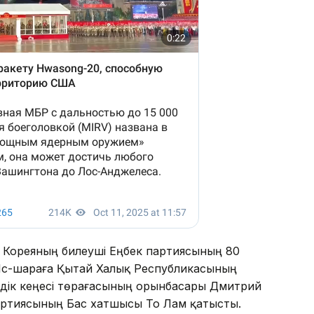
 Кореяның билеуші Еңбек партиясының 80
 Іс-шараға Қытай Халық Республикасының
іздік кеңесі төрағасының орынбасары Дмитрий
ртиясының Бас хатшысы То Лам қатысты.