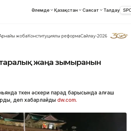
Әлемде
Қазақстан
Саясат
Талдау
SP
Арнайы жоба
Конституциялық реформа
Сайлау-2026
нтаралық жаңа зымыранын
ьянда өткен әскери парад барысында алғаш
ырды, деп хабарлайды
dw.com.