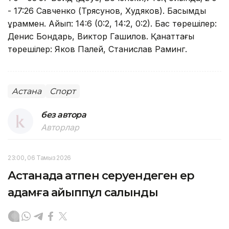
- 17:26 Савченко (Трясунов, Худяков). Басымдық
құраммен. Айып: 14:6 (0:2, 14:2, 0:2). Бас төрешілер:
Денис Бондарь, Виктор Гашилов. Қанаттағы
төрешілер: Яков Палей, Станислав Раминг.
Астана
Спорт
без автора
Авторлар
23:00, 06 Тамыз 2026
Астанада атпен серуендеген ер
адамға айыппұл салынды