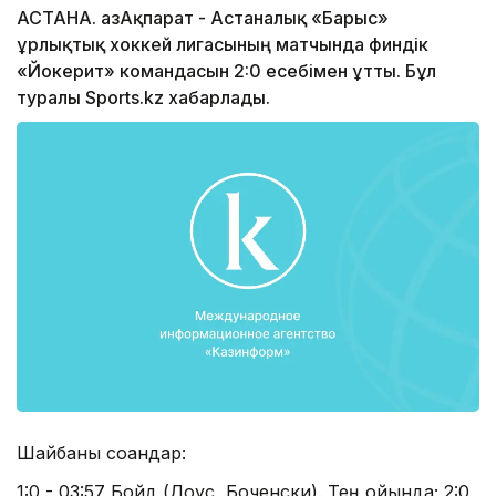
АСТАНА. ҚазАқпарат - Астаналық «Барыс»
Құрлықтық хоккей лигасының матчында финдік
«Йокерит» командасын 2:0 есебімен ұтты. Бұл
туралы Sports.kz хабарлады.
Шайбаны соққандар:
1:0 - 03:57 Бойд (Доус, Боченски). Тең ойында; 2:0