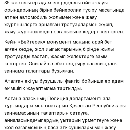
35 жастағы ер адам елордадағы ойын-сауық
орындарының біріне бейнеролик түсіру мақсатында
атпен автомобиль жолымен және жаяу
жүргіншілерге арналған тротуарлармен жүріп,
жаяу жүргіншілердің қозғалысына кедергі келтірген.
Кейін «Бәйтерек» монументі маңына қарай бет
алған кезде, жол қиылыстарының бірінде жылқы
тротуарды ластап, жасыл желектерге зақым
келтірген. Осылайша абаттандыру саласындағы
заңнама талаптары бұзылған.
Аталған екі құқық бұзушылық фактісі бойынша ер адам
әкімшілік жауаптылыққа тартылды.
Астана қаласының Полиция департаменті қала
тұрғындары мен қонақтарын Қазақстан Республикасы
заңнамасының талаптарын сақтауға,
айналасындағылардың құқықтарын құрметтеуге және
жол қозғалысының басқа қатысушылары мен жаяу