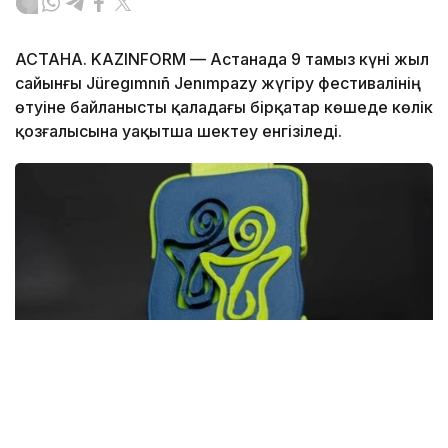
АСТАНА. KAZINFORM — Астанада 9 тамыз күні жыл
сайынғы Jüregımnıñ Jenımpazy жүгіру фестивалінің
өтуіне байланысты қаладағы бірқатар көшеде көлік
қозғалысына уақытша шектеу енгізіледі.
Фото: Астана әкімдігі