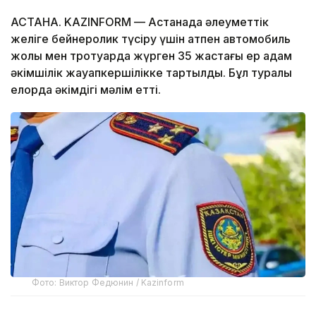
АСТАНА. KAZINFORM — Астанада әлеуметтік
желіге бейнеролик түсіру үшін атпен автомобиль
жолы мен тротуарда жүрген 35 жастағы ер адам
әкімшілік жауапкершілікке тартылды. Бұл туралы
елорда әкімдігі мәлім етті.
Фото: Виктор Федюнин / Kazinform