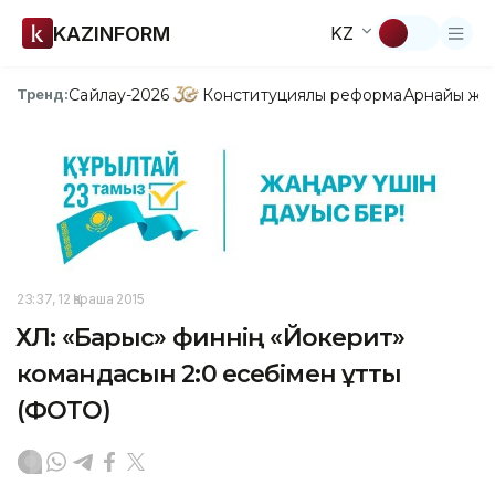
KAZINFORM
KZ
Сайлау-2026
Конституциялық реформа
Арнайы жо
Тренд:
23:37, 12 Қараша 2015
ҚХЛ: «Барыс» финнің «Йокерит»
командасын 2:0 есебімен ұтты
(ФОТО)