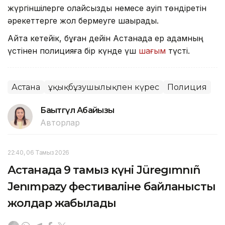
жүргіншілерге қолайсыздық немесе қауіп төндіретін
әрекеттерге жол бермеуге шақырады.
Айта кетейік, бұған дейін Астанада ер адамның
үстінен полицияға бір күнде үш
шағым
түсті.
Астана
Құқықбұзушылықпен күрес
Полиция
Бақытгүл Абайқызы
Авторлар
22:40, 06 Тамыз 2026
Астанада 9 тамыз күні Jüregımnıñ
Jenımpazy фестиваліне байланысты
жолдар жабылады