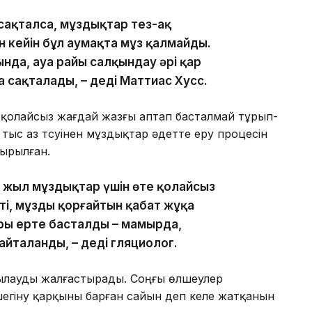
сақталса, мұздықтар тез-ақ
ан кейін бұл аумақта мұз қалмайды.
нда, ауа райы салқындау әрі қар
а сақталады, – деді Маттиас Хусс.
қолайсыз жағдай жазғы аптап басталмай тұрып-
тыс аз түсуінен мұздықтар әдетте еру процесін
ырылған.
сы жыл мұздықтар үшін өте қолайсыз
ті, мұзды қорғайтын қабат жұқа
ры ерте басталды – мамырда,
йталанды, – деді гляциолог.
ылауды жалғастырады. Соңғы өлшеулер
егіну қарқыны барған сайын үдеп келе жатқанын