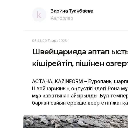
Зарина Туғанбаева
Авторлар
06:41, 09 Тамыз 2026
Швейцарияда аптап ыст
кішірейтіп, пішінен өзге
АСТАНА. KAZINFORM – Еуропаны шарпы
Швейцарияның оңтүстігіндегі Рона мұ
мұз қабатынан айырылды. Бұл темпер
барған сайын ерекше әсер етіп жатқ