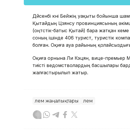
Дүйсенбі күні Бейжің уақыты бойынша ша
Қытайдың Цзянсу провинциясының әкімш
(оңтүстік-батыс Қытай) бара жатқан кем
соның ішінде 406 турист, туристік комп
болған. Оқиға ауа райының қолайсыздығ
Оқиға орнына Ли Кэцян, вице-премьер Ма
тиісті ведомстволардың басшылары барды
жалғастырылып жатыр.
Әлем жаңалықтары
Әлем