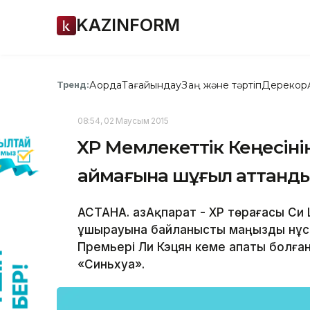
KAZINFORM
Ақорда
Тағайындау
Заң және тәртіп
Дерекқор
Тренд:
08:54, 02 Маусым 2015
ҚХР Мемлекеттік Кеңесін
аймағына шұғыл аттанд
АСТАНА. ҚазАқпарат - ҚХР төрағасы Си
ұшырауына байланысты маңызды нұсқа
Премьері Ли Кэцян кеме апаты болға
«Синьхуа».