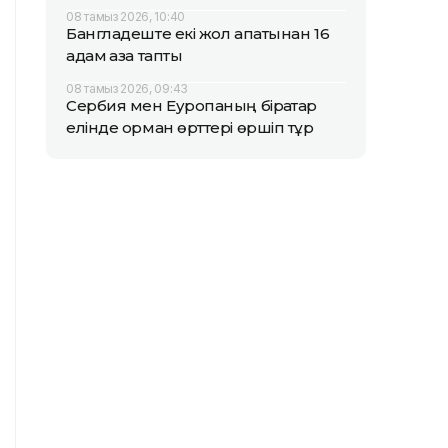
08 тамыз 2026, 10:40
Бангладеште екі жол апатынан 16
адам қаза тапты
08 тамыз 2026, 09:43
Сербия мен Еуропаның бірқатар
елінде орман өрттері өршіп тұр