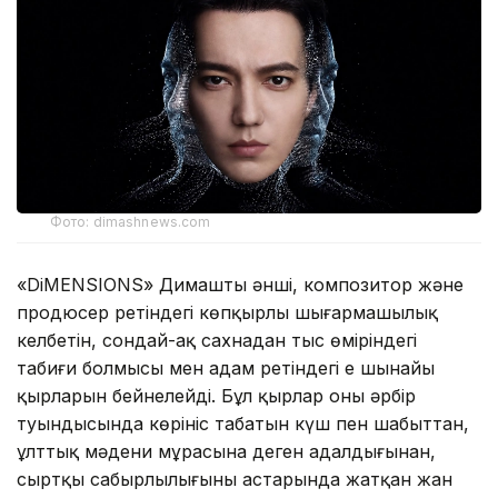
Фото: dimashnews.com
«DiMENSIONS» Димаштың әнші, композитор және
продюсер ретіндегі көпқырлы шығармашылық
келбетін, сондай-ақ сахнадан тыс өміріндегі
табиғи болмысы мен адам ретіндегі ең шынайы
қырларын бейнелейді. Бұл қырлар оның әрбір
туындысында көрініс табатын күш пен шабыттан,
ұлттық мәдени мұрасына деген адалдығынан,
сыртқы сабырлылығының астарында жатқан жан