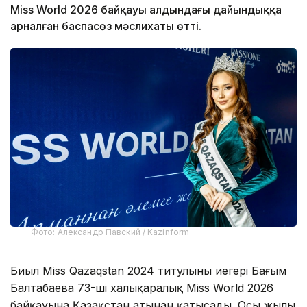
Miss World 2026 байқауы алдындағы дайындыққа
арналған баспасөз мәслихаты өтті.
Фото: Александр Павский / Kazinform
Биыл Miss Qazaqstan 2024 титулының иегері Бағым
Балтабаева 73-ші халықаралық Miss World 2026
байқауына Қазақстан атынан қатысады. Осы жылы