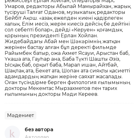
режиссері Ерлан Хойлан, операторы Марс
Умаров, редакторы Абылай Мамырайхан, жарық
түсіруші Талғат Оданов, музыкалық редакторы
Бейбіт Ақош. «Қазақ ежелден киені қадірлеген
халық. Елім иесіз, жерім киесіз дейсің бе дейтіні
сол себепті болар», дейді «Керуен» қоғамдық
қорының президенті Ерлан Хойлан.
Жидебайдағы Абай мен Шәкәрімнің жатқан
жерінен бастау алған бұл деректі фильмде
Райымбек батыр, Қожа Ахмет Ясауи, Арыстан баб,
Үкаша ата, Гауһар ана, Баба Түкті Шашты Әзіз,
Ысқақ баб, Қорқыт баба, Марал ишан, Айтбай,
Шақпақ ата, Бекет ата, Шопан ата сияқты қасиетті
адамдардың жатқан жеріне саяхат жасалады.
Оған түсіндірме берген филология ғылымының
докторы Мекемтас Мырзахметов пен тарих
ғылымының докторы Мәди Кереев.
Мәдениет
без автора
Авторлар