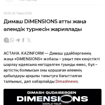
20:55, 05 Тамыз 2026
Димаш DiMENSIONS атты жаңа
әлемдік турнесін жариялады
АСТАНА. KAZINFORM — Димаш Құдайбергеннің
жаңа «DiMENSIONS» жобасы – уақыт пен кеңістікті
шарлау идеясына негізделген туынды емес, бұл –
әртістің болмысын оны қоршаған әлемнің
қабылдауы арқылы танытуға бағытталған
талпыныс, деп хабарлайды
Dimashnews
.