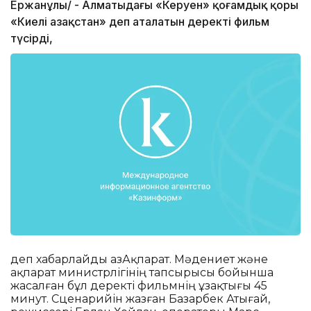
Ержанұлы/ - Алматыдағы «Керуен» қоғамдық қоры
«Киелі Қазақстан» деп аталатын деректі фильм
түсірді,
деп хабарлайды ҚазАқпарат. Мәдениет және
ақпарат министрлігінің тапсырысы бойынша
жасалған бұл деректі фильмнің ұзақтығы 45
минут. Сценарийін жазған Базарбек Атығай,