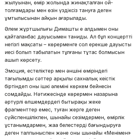
жылуынан, өмір жолында жинақталған ой-
толғамдары мен өзін үздіксіз тануға деген
ұмтылысынан айқын аңғарылады.
Әлем жұртшылығы Димашты ең алдымен оның
қайталанбас дауысымен таниды. Ал бұл концерттің
негізгі мақсаты – көрерменге сол ерекше дауыстың
иесі болып табылатын тұлғаның тұтас болмысын
ашып көрсету.
Эмоция, естеліктер мен әншінің өміріндегі
тағылымды сәттер арқылы сахналық кеңістік
біртіндеп оның ішкі әлемінің көркем бейнесін
сомдайды. Нәтижесінде көрермен назарына
әртүрлі өлшемдердегі бытыраңқы жеке
фрагменттер емес, туған жерге деген
сүйіспеншілікпен, шынайы сезімдермен, өмірлік
ұстанымдармен, жаңа белестерді бағындыруға
деген талпыныспен және оның шынайы «Менімен»