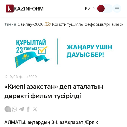
KAZINFORM
KZ
Сайлау-2026
Конституциялық реформа
Арнайы жо
Тренд:
12:19, 03 Қаңтар 2009
«Киелі Қазақстан» деп аталатын
деректі фильм түсірілді
АЛМАТЫ. Қаңтардың 3-і. ҚазАқпарат /Ерлік