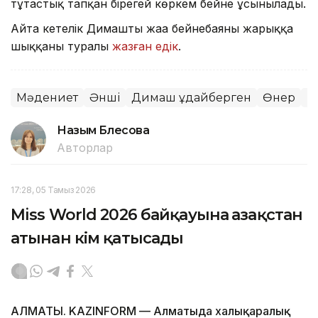
тұтастық тапқан бірегей көркем бейне ұсынылады.
Айта кетелік Димаштың жаңа бейнебаяны жарыққа
шыққаны туралы
жазған едік
.
Мәдениет
Әнші
Димаш Құдайберген
Өнер
М
Назым Бөлесова
Авторлар
17:28, 05 Тамыз 2026
Miss World 2026 байқауына Қазақстан
атынан кім қатысады
АЛМАТЫ. KAZINFORM — Алматыда халықаралық