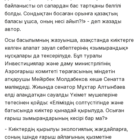
байланысты ол сапардан бас тартқаны белгілі
болды. Сондықтан босаған орынға қазақтың
баласы ұшса, оның несі айып?!» - деп жазады
автор.
Осы басылымның жазуынша, Қазақстанда киіктерге
келген алапат зауал себептерінің «зымырандық»
нұсқалары да тексерілуде. Бұл туралы
Инвестициялар және даму министрлігінің
Аэроғарыш комитеті төрағасының міндетін
атқарушы Мейірбек Молдабеков кеше Сенатта
мәлімдеді. Жиында сенатор Мұхтар Алтынбаев
елді алаңдатқан сауалды Үкімет мүшелеріне
төтесінен қойды: «Еліміздің солтүстігінде және
батысында киiктер қынадай қырылуда. Осыған
ғарыш зымырандарының кесірі бар ма?»
- Киіктердің қырылуы экологиялық жағдайларға,
соның ішінде ғарыш айлағының қызметіне