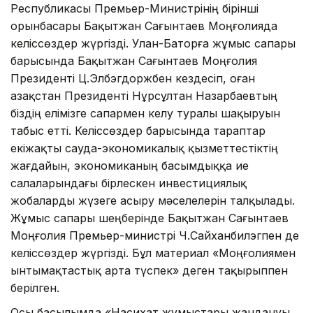
Республикасы Премьер-Министрінің бірінші
орынбасары Бақытжан Сағынтаев Моңғолияда
келіссөздер жүргізді. Улан-Баторға жұмыс сапары
барысында Бақытжан Сағынтаев Моңғолия
Президенті Ц.Элбэгдоржбен кездесіп, оған
Қазақстан Президенті Нұрсұлтан Назарбаевтың
біздің елімізге сапармен келу туралы шақыруын
табыс етті. Келіссөздер барысында тараптар
екіжақты сауда-экономикалық қызметтестіктің
жағдайын, экономиканың басымдыққа ие
салаларындағы бірлескен инвестициялық
жобаларды жүзеге асыру мәселелерін талқылады.
Жұмыс сапары шеңберінде Бақытжан Сағынтаев
Моңғолия Премьер-министрі Ч.Сайханбилэгпен де
келіссөздер жүргізді. Бұл материал «Моңғолиямен
ынтымақтастық арта түспек» деген тақырыппен
берілген.
Осы басылымда «Насихат жұмыстары жандануы