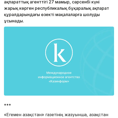
ақпараттық агенттігі 27 мамыр, сәрсенбі күні
жарық көрген республикалық бұқаралық ақпарат
құралдарындағы өзекті мақалаларға шолуды
ұсынады.
***
«Егемен Қазақстан» газетінің жазуынша, Қазақстан