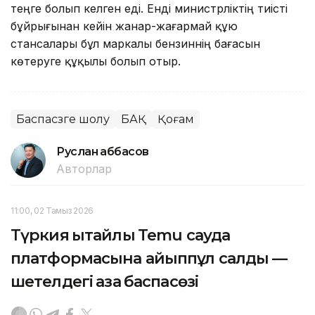
теңге болып келген еді. Енді министрліктің тиісті
бұйрығынан кейін жанар-жағармай құю
стансалары бұл маркалы бензиннің бағасын
көтеруге құқылы болып отыр.
Баспасөзге шолу
БАҚ
Қоғам
Руслан Ғаббасов
Авторлар
11:00, 02 Тамыз 2026
Түркия қытайлық Temu сауда
платформасына айыппұл салды —
шетелдегі қазақ баспасөзі