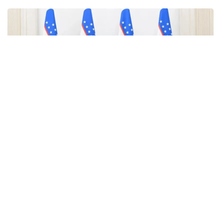
Фото: uza.uz
Қазақстанның Өзбекстандағы жаңадан
тағайындалған Төтенше және Өкілетті Елшісі
Ералы Тоғжанов Ташкентте Өзбекстан
Республикасының Сыртқы істер министрі Бахтиёр
Саидовқа сенім грамоталарының көшірмелерін