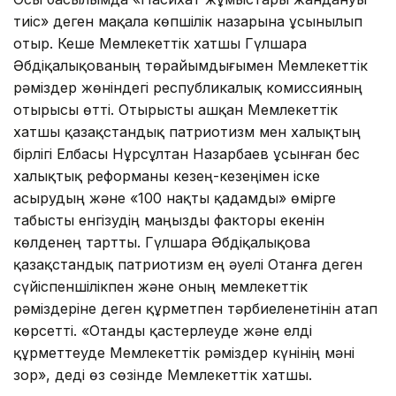
тиіс» деген мақала көпшілік назарына ұсынылып
отыр. Кеше Мемлекеттік хатшы Гүлшара
Әбдіқалықованың төрайымдығымен Мемлекеттік
рәміздер жөніндегі республикалық комиссияның
отырысы өтті. Отырысты ашқан Мемлекеттік
хатшы қазақстандық патриотизм мен халықтың
бірлігі Елбасы Нұрсұлтан Назарбаев ұсынған бес
халықтық реформаны кезең-кезеңімен іске
асырудың және «100 нақты қадамды» өмірге
табысты енгізудің маңызды факторы екенін
көлденең тартты. Гүлшара Әбдіқалықова
қазақстандық патриотизм ең әуелі Отанға деген
сүйіспеншілікпен және оның мемлекеттік
рәміздеріне деген құрметпен тәрбиеленетінін атап
көрсетті. «Отанды қастерлеуде және елді
құрметтеуде Мемлекеттік рәміздер күнінің мәні
зор», деді өз сөзінде Мемлекеттік хатшы.