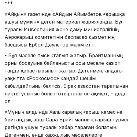
***
«Айқын» газетінде «Айдын Айымбетов ғарышқа
ұшуы мүмкін» деген материал жарияланды. Бұл
туралы Инвестиция және даму министрлігінің
Аэроғарыш комитетінің баспасөз қызметінің
басшысы Ербол Дәулетов мәлім етті.
- Бұл мәселе пысықталып жатыр. Брайтманның
орны боса­уына байланысты осы мәселе қазіргі
таңда қарастырылып жатыр. Дегенмен, алдағы
уақытта «Роскосмос» қандай шешім
қабылдайтыны белгісіз. Бірақ Қазақстан тарапынан
нақты ұсыныс болып отырғаны ол ақиқат, - деді
ол.
«Мұның алдында Халықаралық ғарыш кемесіне
британдық әнші Сара Брайтманның ғарыш турисі
ретінде ұшуы туралы хабар тараған болатын.
Дегенмен, әнші қаржылық мәселелерге