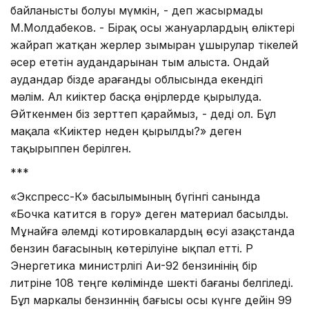
байланысты болуы мүмкін, - деп жасырмады
М.Молдабеков. - Бірақ осы жануарлардың өліктері
жайрап жатқан жерлер зымыран ұшырулар тікелей
әсер ететін аудандарынан тым алыста. Ондай
аудандар бізде Қарағанды облысында екендігі
мәлім. Ал киіктер басқа өңірлерде қырылуда.
Әйткенмен біз зерттеп қараймыз, - деді ол. Бұл
мақала «Киіктер неден қырылды?» деген
тақырыппен берілген.
***
«Экспресс-К» басылымының бүгінгі санында
«Бочка катится в гору» деген материал басылды.
Мұнайға әлемді котировкалардың өсуі Қазақстанда
бензин бағасының көтерілуіне ықпал етті. ҚР
Энергетика министрлігі Аи-92 бензинінің бір
литріне 108 теңге көлімінде шекті бағаны белгіледі.
Бұл маркалы бензиннің бағысы осы күнге дейін 99