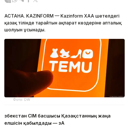
АСТАНА. KAZINFORM — Kazinform ХАА шетелдегі
қазақ тілінде тарайтын ақпарат көздеріне апталық
шолуын ұсынады.
Фото: DW
Өзбекстан СІМ басшысы Қазақстанның жаңа
елшісін қабылдады — ӨзА