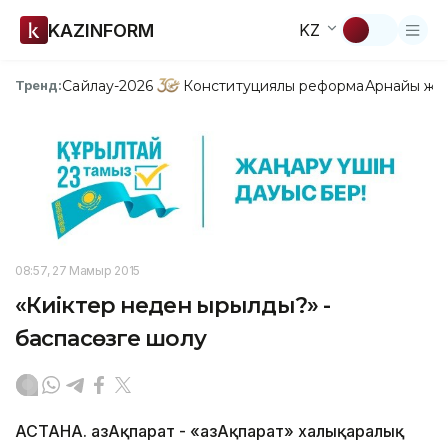
KAZINFORM
KZ
Сайлау-2026
Конституциялық реформа
Арнайы жо
Тренд:
08:57, 27 Мамыр 2015
«Киіктер неден қырылды?» -
баспасөзге шолу
АСТАНА. ҚазАқпарат - «ҚазАқпарат» халықаралық