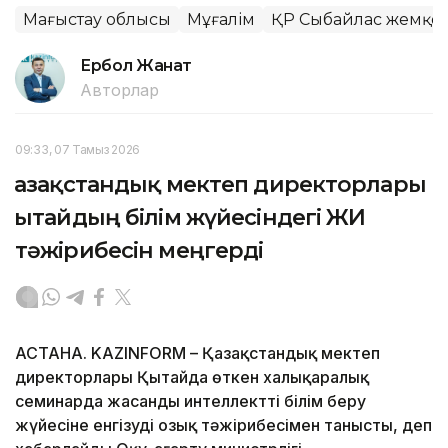
Маңғыстау облысы
Мұғалім
ҚР Сыбайлас жемқорл
Ербол Жанат
Авторлар
09:33, 07 Тамыз 2026
Қазақстандық мектеп директорлары
Қытайдың білім жүйесіндегі ЖИ
тәжірибесін меңгерді
АСТАНА. KAZINFORM – Қазақстандық мектеп
директорлары Қытайда өткен халықаралық
семинарда жасанды интеллектті білім беру
жүйесіне енгізудің озық тәжірибесімен танысты, деп