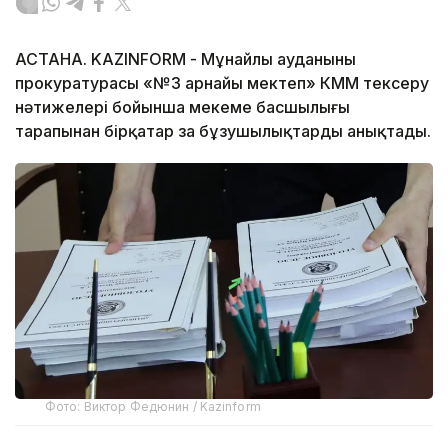
АСТАНА. KAZINFORM - Мұнайлы ауданының
прокуратурасы «№3 арнайы мектеп» КММ тексеру
нәтижелері бойынша мекеме басшылығы
тарапынан бірқатар заң бұзушылықтарды анықтады.
Фото: Виктор Федюнин / Kazinform