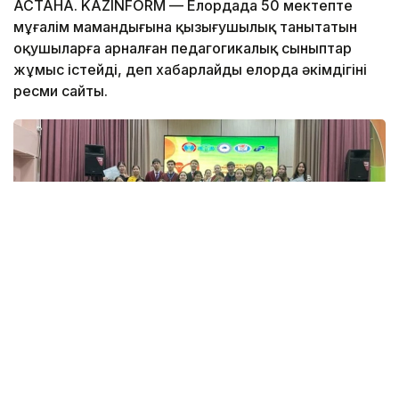
АСТАНА. KAZINFORM — Елордада 50 мектепте
мұғалім мамандығына қызығушылық танытатын
оқушыларға арналған педагогикалық сыныптар
жұмыс істейді, деп хабарлайды елорда әкімдігінің
ресми сайты.
Фото: Астана әкімдігі