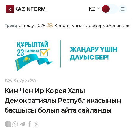
KAZINFORM
KZ
Сайлау-2026
Конституциялық реформа
Арнайы жо
Тренд:
11:56, 09 Сәуір 2009
Ким Чен Ир Корея Халық
Демократиялық Республикасының
басшысы болып қайта сайланды