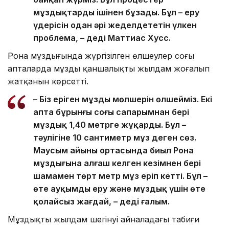
мұздықтарды ішінен бұзады. Бұл – еру
үдерісін одан әрі жеделдететін үлкен
проблема, – деді Маттиас Хусс.
Рона мұздығында жүргізілген өлшеулер соңғы
апталарда мұздың қаншалықты жылдам жоғалып
жатқанын көрсетті.
– Біз еріген мұздың мөлшерін өлшейміз. Екі
апта бұрынғы соңғы сапарымнан бері
мұздық 1,40 метрге жұқарды. Бұл –
тәулігіне 10 сантиметр мұз деген сөз.
Маусым айының ортасында биыл Рона
мұздығына алғаш келген кезімнен бері
шамамен төрт метр мұз еріп кетті. Бұл –
өте ауқымды еру және мұздық үшін өте
қолайсыз жағдай, – деді ғалым.
Мұздықтың жылдам шегінуі айналадағы табиғи