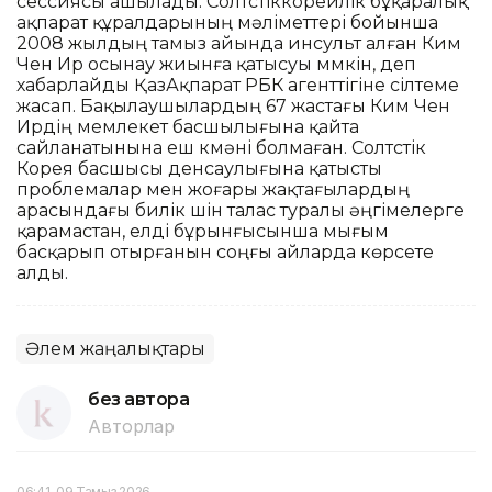
сессиясы ашылады. Солтүстіккорейлік бұқаралық
ақпарат құралдарының мәліметтері бойынша
2008 жылдың тамыз айында инсульт алған Ким
Чен Ир осынау жиынға қатысуы мүмкін, деп
хабарлайды ҚазАқпарат РБК агенттігіне сілтеме
жасап. Бақылаушылардың 67 жастағы Ким Чен
Ирдің мемлекет басшылығына қайта
сайланатынына еш күмәні болмаған. Солтүстік
Корея басшысы денсаулығына қатысты
проблемалар мен жоғары жақтағылардың
арасындағы билік үшін талас туралы әңгімелерге
қарамастан, елді бұрынғысынша мығым
басқарып отырғанын соңғы айларда көрсете
алды.
Әлем жаңалықтары
без автора
Авторлар
06:41, 09 Тамыз 2026