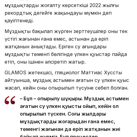
мұздықтардың жоғалту көрсеткіші 2022 жылғы
рекордтық деңгейге жақындауы мүмкін деп
қауіптенеді.
Мұздықты бақылап жүрген зерттеушілер оның тек
үстіңгі жағынан ғана емес, астынан да еріп
жатқанын анықтады. Еріген су ағындары
мұздықтың төменгі бөлігінде үлкен қуыстар пайда
етіп, оны ішінен әлсіретіп жатыр.
GLAMOS жетекшісі, гляциолог Маттиас Хусстың
айтуынша, мұздық астымен ағатын су үлкен қуыс
жасап, кейін оның опырылып түсуіне себеп болған.
– Бұл – опырылу шұңқыры. Мұздық астымен
ағатын су үлкен қуысты ойып, кейін ол
опырылып түскен. Соңғы жылдары
мұздықтардың жоғарыдан ғана емес,
төменгі жағынан да еріп жатқанын жиі
байқап жүрміз. Бұл процестер