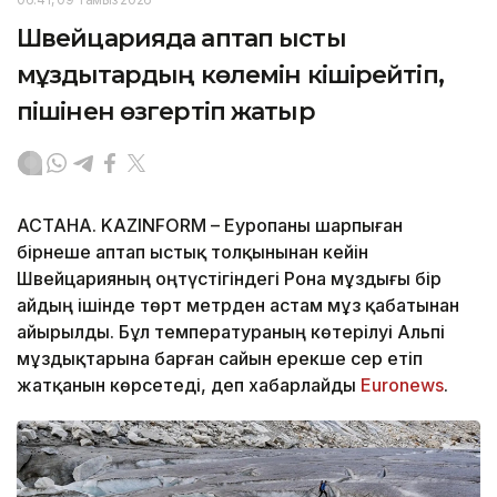
Швейцарияда аптап ыстық
мұздықтардың көлемін кішірейтіп,
пішінен өзгертіп жатыр
АСТАНА. KAZINFORM – Еуропаны шарпыған
бірнеше аптап ыстық толқынынан кейін
Швейцарияның оңтүстігіндегі Рона мұздығы бір
айдың ішінде төрт метрден астам мұз қабатынан
айырылды. Бұл температураның көтерілуі Альпі
мұздықтарына барған сайын ерекше әсер етіп
жатқанын көрсетеді, деп хабарлайды
Еuronews
.