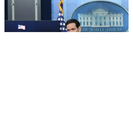
Фото: Анадолу
АҚШ Мемлекеттік хатшысы Марко Рубио Орта
дәліз деп те аталатын Транскаспий сауда бағыты
бойындағы жеке сектор инвестицияларына қолдау
көрсететін Транскаспий бастамасы қорының
құрылғанын мәлімдеді.
Әзербайжан мен Армения арасындағы бейбіт