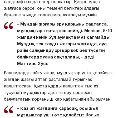
ландшафтты да өзгертіп жатыр. Қазіргі үрдіс
жалғаса берсе, оның төменгі бөліктері алдағы
бірнеше жылда толығымен жоғалуы мүмкін.
– Мұндай жоғары еру қарқыны сақталса,
мұздықтар тез-ақ кішірейеді. Меніңше, 5-10
жылдан кейін бұл аумақта мұз қалмайды.
Мұздық тек таудың жоғары жағында, ауа
райы салқындау әрі қар көбірек түсетін
бөліктерде ғана сақталады, – деді
Маттиас Хусс.
Ғалымдардың айтуынша, мұздықтар үшін қолайсыз
жағдай жазғы аптап басталмай тұрып-ақ
қалыптасқан. Қыста қардың қалыптан тыс аз
түсуінен мұздықтар әдетте еру процесін
баяулататын қорғаныш қар қабатынан айырылған.
– Қазіргі жағдайға қарасақ, осы жыл
мұздықтар үшін өте қолайсыз болып