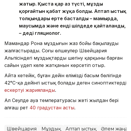
жатыр. Қыста қар аз түсті, мұзды
қорғайтын қабат жұқа болды. Аптап ыстық
толқындары ерте басталды – мамырда,
маусымда және енді шілдеде қайталанды,
– деді гляциолог.
Мамандар Рона мұздығын жаз бойы бақылауды
жалғастырады. Соңғы өлшеулер Швейцария
Альпісіндегі мұздықтардың шегіну қарқыны барған
сайын үдеп келе жатқанын көрсетіп отыр.
Айта кетейік, бұған дейін еліміздің басым бөлігінде
42°C-қа дейінгі ыстық болады деген синоптиктердің
ескертуі жарияланды
.
Ал Сеулде ауа температурасы жеті жылдан бері
алғаш рет
40 градустан асты
.
Швейцария
Мұздық
Аптап ыстық
Әлем жаңал