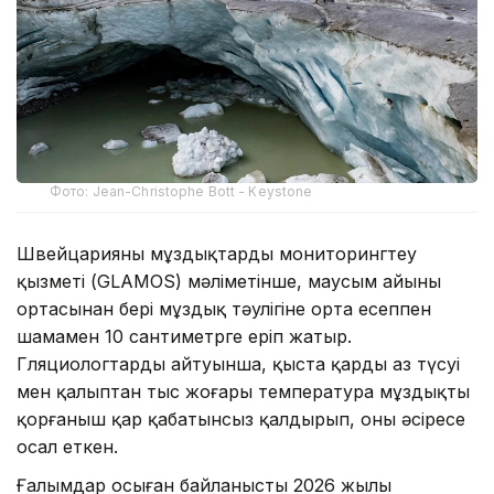
Фото: Jean-Christophe Bott - Keystone
Швейцарияның мұздықтарды мониторингтеу
қызметі (GLAMOS) мәліметінше, маусым айының
ортасынан бері мұздық тәулігіне орта есеппен
шамамен 10 сантиметрге еріп жатыр.
Гляциологтардың айтуынша, қыста қардың аз түсуі
мен қалыптан тыс жоғары температура мұздықты
қорғаныш қар қабатынсыз қалдырып, оны әсіресе
осал еткен.
Ғалымдар осыған байланысты 2026 жылы