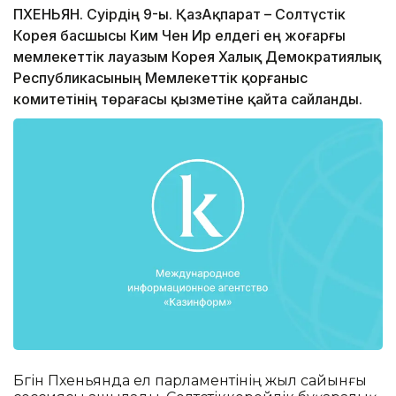
ПХЕНЬЯН. Сәуірдің 9-ы. ҚазАқпарат – Солтүстік
Корея басшысы Ким Чен Ир елдегі ең жоғарғы
мемлекеттік лауазым Корея Халық Демократиялық
Республикасының Мемлекеттік қорғаныс
комитетінің төрағасы қызметіне қайта сайланды.
Бүгін Пхеньянда ел парламентінің жыл сайынғы