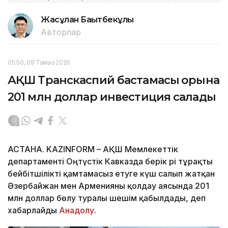
Жасұлан Бақытбекұлы
Авторлар
05:50, 09 Тамыз 2026
АҚШ Транскаспий бастамасы қорына
201 млн доллар инвестиция салады
АСТАНА. KAZINFORM – АҚШ Мемлекеттік
департаменті Оңтүстік Кавказда берік әрі тұрақты
бейбітшілікті қамтамасыз етуге күш салып жатқан
Әзербайжан мен Арменияны қолдау аясында 201
млн доллар бөлу туралы шешім қабылдады, деп
хабарлайды
Анадолу
.