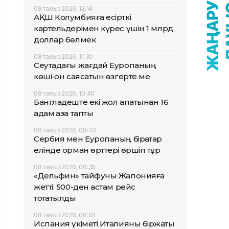
08 тамыз 2026, 12:14
АҚШ Колумбияға есірткі
картельдерімен күрес үшін 1 млрд
доллар бөлмек
08 тамыз 2026, 11:30
Сеутадағы жағдай Еуропаның
көші-қон саясатын өзгерте ме
08 тамыз 2026, 10:40
Бангладеште екі жол апатынан 16
адам қаза тапты
08 тамыз 2026, 09:43
Сербия мен Еуропаның бірқатар
елінде орман өрттері өршіп тұр
08 тамыз 2026, 06:35
«Дельфин» тайфуны Жапонияға
жетті: 500-ден астам рейс
тоқтатылды
08 тамыз 2026, 06:04
Испания үкіметі Италияны біржақты