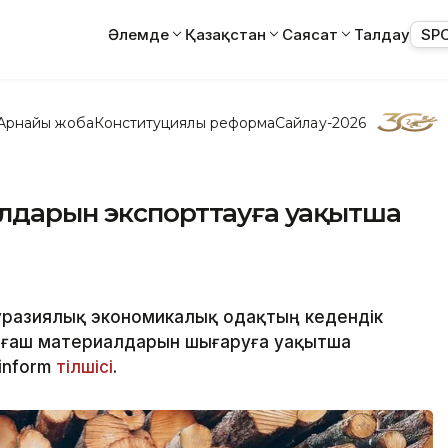
Әлемде
Қазақстан
Саясат
Талдау
SP
Арнайы жоба
Конституциялық реформа
Сайлау-2026
алдарын экспорттауға уақытша
уразиялық экономикалық одақтың кедендік
ағаш материалдарын шығаруға уақытша
inform
тілшісі
.