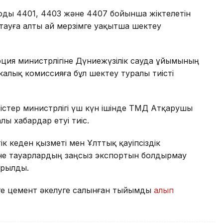
коды 4401, 4403 және 4407 бойынша жіктелетін
ауға алты ай мерзімге уақытша шектеу
ия министрлігіне Дүниежүзілік сауда ұйымының
лық комиссияға бұл шектеу туралы тиісті
стер министрлігі үш күн ішінде ТМД Атқарушы
лы хабардар етуі тиіс.
к кеден қызметі мен Ұлттық қауіпсіздік
іне тауарлардың заңсыз экспортын болдырмау
ырылды.
лге цемент әкелуге салынған тыйымды
алып