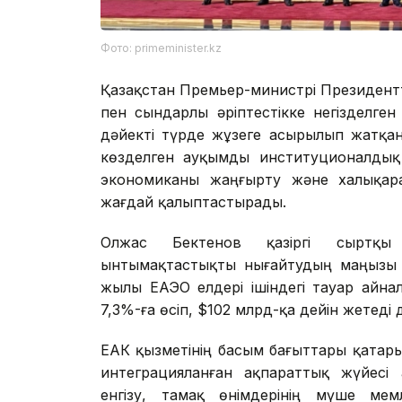
Фото: primeminister.kz
Қазақстан Премьер-министрі Президен
пен сындарлы әріптестікке негізделге
дәйекті түрде жұзеге асырылып жатқан
көзделген ауқымды институционалдық 
экономиканы жаңғырту және халықара
жағдай қалыптастырады.
Олжас Бектенов қазіргі сыртқы 
ынтымақтастықты нығайтудың маңызы а
жылы ЕАЭО елдері ішіндегі тауар айн
7,3%-ға өсіп, $102 млрд-қа дейін жетеді
ЕҮАК қызметінің басым бағыттары қатар
интеграцияланған ақпараттық жүйесі
енгізу, тамақ өнімдерінің мүше мемл