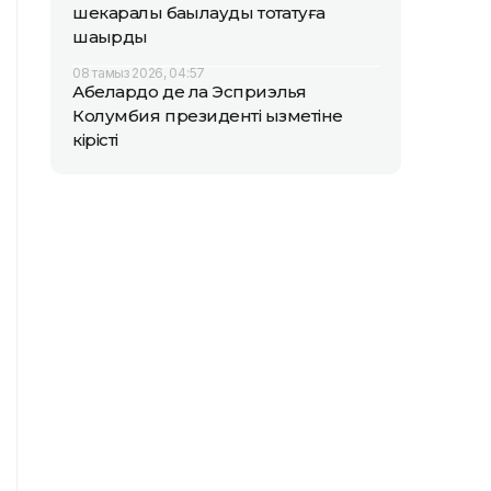
шекаралық бақылауды тоқтатуға
шақырды
08 тамыз 2026, 04:57
Абелардо де ла Эсприэлья
Колумбия президенті қызметіне
кірісті