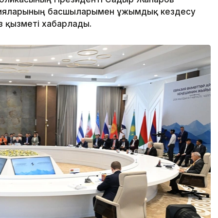
цияларының басшыларымен ұжымдық кездесу
өз қызметі хабарлады.