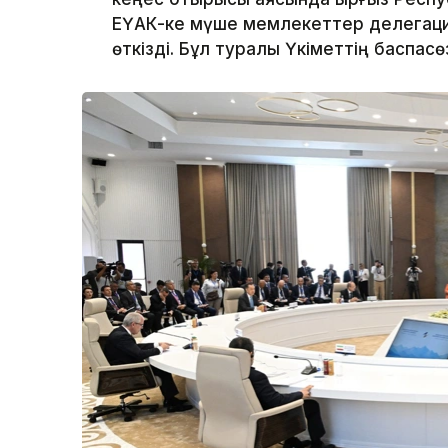
ЕҮАК-ке мүше мемлекеттер делега
өткізді. Бұл туралы Үкіметтің баспас