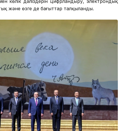
ен көлік дәліздерін цифрландыру, электрондық
ық және өзге де бағыттар талқыланды.