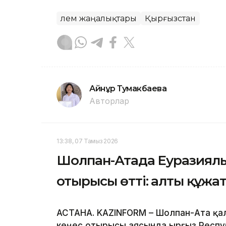
Әлем жаңалықтары
Қырғызстан
Айнұр Тумакбаева
Авторлар
13:38, 07 Тамыз 2026
Шолпан-Атада Еуразиялы
отырысы өтті: алты құжа
АСТАНА. KAZINFORM – Шолпан-Ата қа
кеңес отырысы аясында Қырғыз Респ