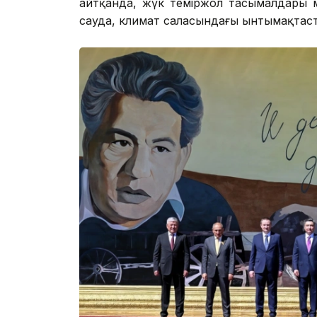
айтқанда, жүк теміржол тасымалдары м
сауда, климат саласындағы ынтымақтаст