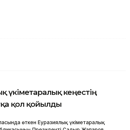
қ үкіметаралық кеңестің
тқа қол қойылды
ласында өткен Еуразиялық үкіметаралық
убликасының Президенті Садыр Жапаров