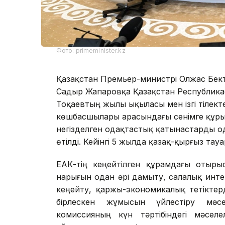
Фото: primeminister.kz
Қазақстан Премьер-министрі Олжас Бек
Садыр Жапаровқа Қазақстан Республи
Тоқаевтың жылы ықыласы мен ізгі тілекте
көшбасшылары арасындағы сенімге құрылғ
негізделген одақтастық қатынастарды од
өтілді. Кейінгі 5 жылда қазақ-қырғыз та
ЕҮАК-тің кеңейтілген құрамдағы отыр
нарығын одан әрі дамыту, салалық инт
кеңейту, қаржы-экономикалық тетіктер
бірлескен жұмысын үйлестіру мәсе
комиссияның күн тәртібіндегі мәсе