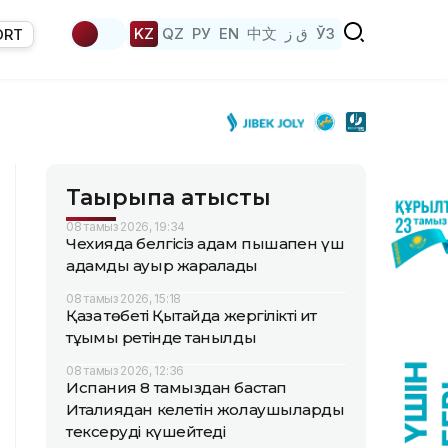
KZ
QZ
РУ
EN
中文
ق ز
ЎЗ
ORT
Тақырыпқа қатысты
08 тамыз 2026, 19:34
Чехияда белгісіз адам пышақпен үш
адамды ауыр жаралады
08 тамыз 2026, 15:18
Қазақ төбеті Қытайда жергілікті ит
тұқымы ретінде танылды
08 тамыз 2026, 12:36
Испания 8 тамыздан бастап
Италиядан келетін жолаушыларды
тексеруді күшейтеді