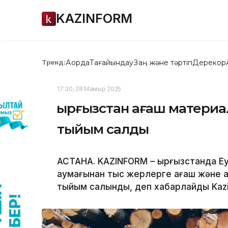
KAZINFORM
Ақорда
Тағайындау
Заң және тәртіп
Дерекқор
Тренд:
17:30, 28 Мамыр 2025
Қырғызстан ағаш матери
тыйым салды
АСТАНА. KAZINFORM – Қырғызстанда Е
аумағынан тыс жерлерге ағаш және 
тыйым салынды, деп хабарлайды Kaz