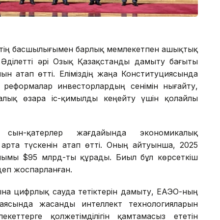
ттің басшылығымен барлық мемлекетпен ашықтық
н Әділетті әрі Озық Қазақстанды дамыту бағыты
ын атап өтті. Еліміздің жаңа Конституциясында
реформалар инвесторлардың сенімін нығайту,
лық өзара іс-қимылды кеңейту үшін қолайлы
сын-қатерлер жағдайында экономикалық
рта түскенін атап өтті. Оның айтуынша, 2025
алымы $95 млрд-ты құрады. Биыл бұл көрсеткіш
 деп жоспарланған.
ына цифрлық сауда тетіктерін дамыту, ЕАЭО-ның
 аясында жасанды интеллект технологияларын
екеттерге қолжетімділігін қамтамасыз ететін