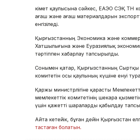
Үкімет қаулысына сәйкес, ЕАЭО СЭҚ ТН 
ағаш және ағаш материалдарын экспортт
енгізіледі.
Қырғызстанның Экономика және коммерц
Хатшылығына және Еуразиялық экономика
тәртіппен хабарлау тапсырылды.
Сонымен қатар, Қырғызстанның Сыртқы і
комитетін осы қаулының күшіне енуі тура
Қаржы министрлігіне қарасты Мемлекетті
мемлекеттік комитетінің шекара қызмет
үшін қажетті шараларды қабылдау тапс
Айта кетейік, бұған дейін Қырғызстан е
тастаған болатын.