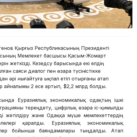
тенов Қырғыз Республикасының Президенті
касының Мемлекет басшысы Қасым-Жомарт
рін жеткізді. Кезедсу барысында екі елдің
ан саяси диалог пен өзара түсіністікке
ан әрі нығайтуға ықпал етіп отырғаны атап
уар айналымы 2 есе артып, $2,2 млрд болды.
ысында Еуразиялық экономикалық одақтың ішкі
еграцияны тереңдету, цифрлық өзара іс-қимылды
ді жетілдіру және Одаққа мүше мемлекеттердің
лелері қаралды. Еуразиялық экономикалық
лелер бойынша баяндамалары тыңдалды. Атап