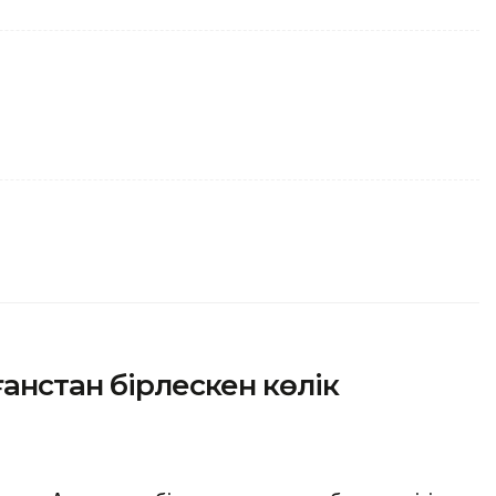
анстан бірлескен көлік