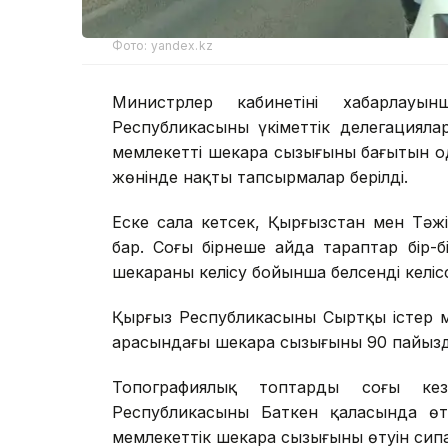
Фото: yandex.kz
Министрлер кабинетінің хабарлау
Республикасының үкіметтік делегациял
мемлекеттің шекара сызығының бағытын
жөнінде нақты тапсырмалар берілді.
Еске сала кетсек, Қырғызстан мен Тә
бар. Соңғы бірнеше айда тараптар бір-бі
шекараны келісу бойынша белсенді келіс
Қырғыз Республикасының Сыртқы істер ми
арасындағы шекара сызығының 90 пайызд
Топографиялық топтардың соңғы ке
Республикасының Баткен қаласында өт
мемлекеттік шекара сызығының өтуін си