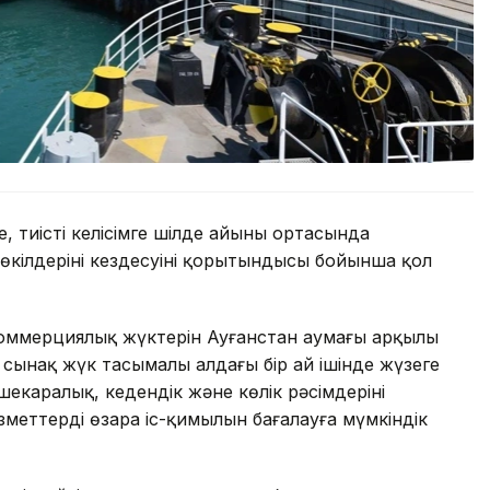
е, тиісті келісімге шілде айының ортасында
кілдерінің кездесуінің қорытындысы бойынша қол
ң коммерциялық жүктерін Ауғанстан аумағы арқылы
 сынақ жүк тасымалы алдағы бір ай ішінде жүзеге
каралық, кедендік және көлік рәсімдерінің
ызметтердің өзара іс-қимылын бағалауға мүмкіндік