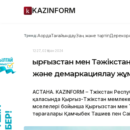
KAZINFORM
Ақорда
Тағайындау
Заң және тәртіп
Дерекқор
Тренд:
12:27, 02 Қазан 2024
Қырғызстан мен Тәжікст
және демаркациялау жұ
АСТАНА. KAZINFORM – Тәжікстан Рес
қаласында Қырғыз-Тәжікстан мемлеке
мәселелері бойынша Қырғызстан мен Т
төрағалары Қамчыбек Ташиев пен Сай