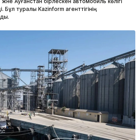
және Ауғанстан бірлескен автомобиль көлігі
і. Бұл туралы Kazinform агенттігінің
ады.