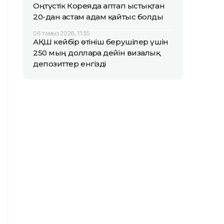
Оңтүстік Кореяда аптап ыстықтан
20-дан астам адам қайтыс болды
06 тамыз 2026, 11:55
АҚШ кейбір өтініш берушілер үшін
250 мың долларға дейін визалық
депозиттер енгізді