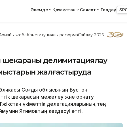
Әлемде
Қазақстан
Саясат
Талдау
SP
Арнайы жоба
Конституциялық реформа
Сайлау-2026
ан шекараны делимитациялау
мыстарын жалғастыруда
публикасы Соғды облысының Бустон
ттік шекарасын межелеу және орнату
әжікстан үкіметтік делегацияларының тең
мумин Ятимовтың кездесуі өтті,