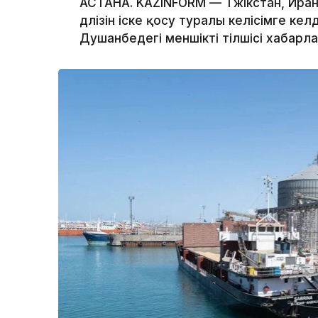
АСТАНА. KAZINFORM — Тәжікстан, Иран 
дәлізін іске қосу туралы келісімге келд
Душанбедегі меншікті тілшісі хабарл