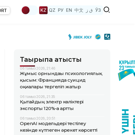
KZ
QZ
РУ
EN
中文
ق ز
ЎЗ
ORT
Тақырыпқа қатысты
06 тамыз 2026, 21:46
Жұмыс орнындағы психологиялық
қысым: Францияда суицид
оқиғалары тергеліп жатыр
06 тамыз 2026, 21:35
Қытайдың электр көліктері
экспорты 120%-ға артты
06 тамыз 2026, 20:51
OpenAI модельдері тестілеу
кезінде күтпеген әрекет көрсетті