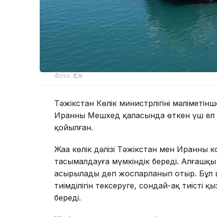
Фото: ҚТЖ
Тәжікстан Көлік министрлігінің мәліметінш
Иранның Мешхед қаласында өткен үш ел ө
қойылған.
Жаңа көлік дәлізі Тәжікстан мен Иранны
тасымалдауға мүмкіндік береді. Алғашқы
асырылады деп жоспарланып отыр. Бұл ше
тиімділігін тексеруге, сондай-ақ тиісті қ
береді.