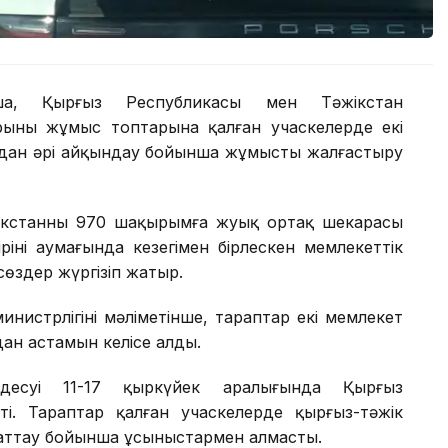
ынша, Қырғыз Республикасы мен Тәжікстан
арының жұмыс топтарына қалған учаскелерде екі
 одан әрі айқындау бойынша жұмысты жалғастыру
жікстанның 970 шақырымға жуық ортақ шекарасы
рінің аумағында кезегімен бірлескен мемлекеттік
сөздер жүргізіп жатыр.
нистрлігінің мәліметінше, тараптар екі мемлекет
ан астамын келісе алды.
здесуі 11-17 қыркүйек аралығында Қырғыз
ті. Тараптар қалған учаскелерде қырғыз-тәжік
паттау бойынша ұсыныстармен алмасты.