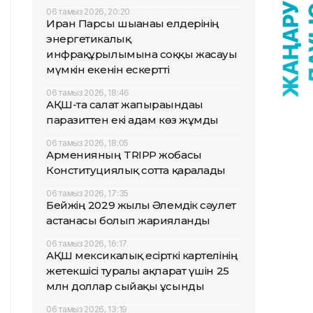
06 тамыз 2026, 20:20
Иран Парсы шығанағы елдерінің
энергетикалық
инфрақұрылымына соққы жасауы
мүмкін екенін ескертті
06 тамыз 2026, 18:46
АҚШ-та салат жапырағындағы
паразиттен екі адам көз жұмды
06 тамыз 2026, 18:05
Арменияның TRIPP жобасы
Конституциялық сотта қаралады
06 тамыз 2026, 17:35
Бейжің 2029 жылғы Әлемдік сәулет
астанасы болып жарияланды
06 тамыз 2026, 16:17
АҚШ мексикалық есірткі картелінің
жетекшісі туралы ақпарат үшін 25
млн доллар сыйақы ұсынды
06 тамыз 2026, 13:19