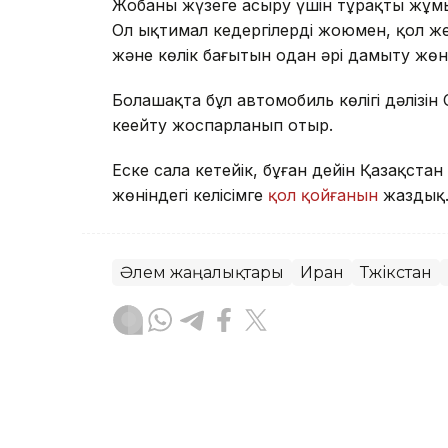
Жобаны жүзеге асыру үшін тұрақты жұм
Ол ықтимал кедергілерді жоюмен, қол же
және көлік бағытын одан әрі дамыту жө
Болашақта бұл автомобиль көлігі дәлізін
кеңейту жоспарланып отыр.
Еске сала кетейік, бұған дейін Қазақста
жөніндегі келісімге
қол қойғанын
жаздық
Әлем жаңалықтары
Иран
Тәжікстан
Бақытгүл Абайқызы
Авторлар