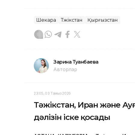
Шекара
Тәжікстан
Қырғызстан
Зарина Туғанбаева
Авторлар
23:05, 03 Тамыз 2026
Тәжікстан, Иран және Ауғ
дәлізін іске қосады