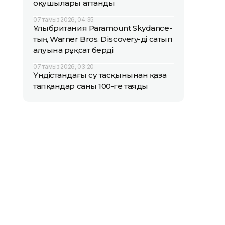
оқушылары аттанды
07 тамыз 2026, 04:35
Ұлыбритания Paramount Skydance-
тың Warner Bros. Discovery-ді сатып
алуына рұқсат берді
07 тамыз 2026, 03:20
Үндістандағы су тасқынынан қаза
тапқандар саны 100-ге таяды