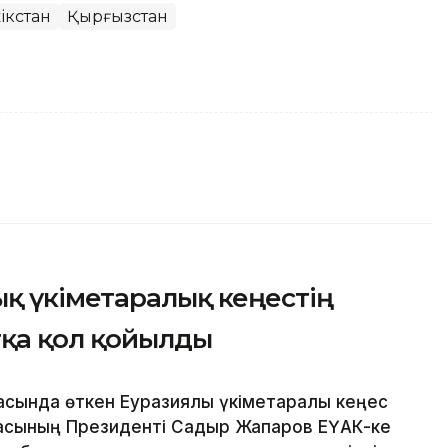
ікстан
Қырғызстан
қ үкіметаралық кеңестің
тқа қол қойылды
сында өткен Еуразиялық үкіметаралық кеңес
асының Президенті Садыр Жапаров ЕҮАК-ке