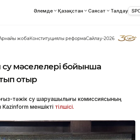
Әлемде
Қазақстан
Саясат
Талдау
SP
Арнайы жоба
Конституциялық реформа
Сайлау-2026
н су мәселелері бойынша
тып отыр
рғыз-тәжік су шаруашылығы комиссиясының
 Kazinform меншікті
тілшісі.