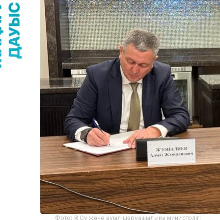
Фото: ҚР Су және ауыл шаруашылығы министрлігі