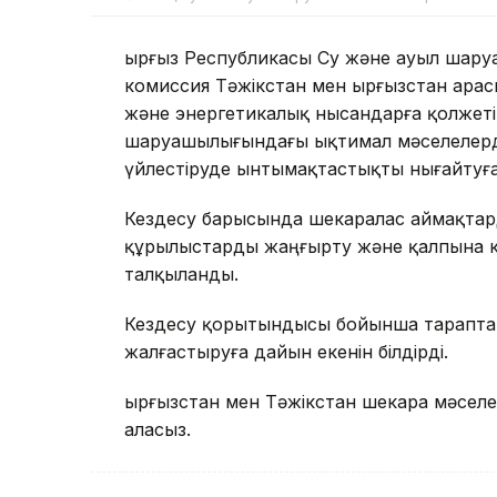
Қырғыз Республикасы Су және ауыл шаруа
комиссия Тәжікстан мен Қырғызстан ара
және энергетикалық нысандарға қолжетім
шаруашылығындағы ықтимал мәселелерді
үйлестіруде ынтымақтастықты нығайтуға
Кездесу барысында шекаралас аймақтар
құрылыстарды жаңғырту және қалпына ке
талқыланды.
Кездесу қорытындысы бойынша тарапта
жалғастыруға дайын екенін білдірді.
Қырғызстан мен Тәжікстан шекара мәсел
аласыз.