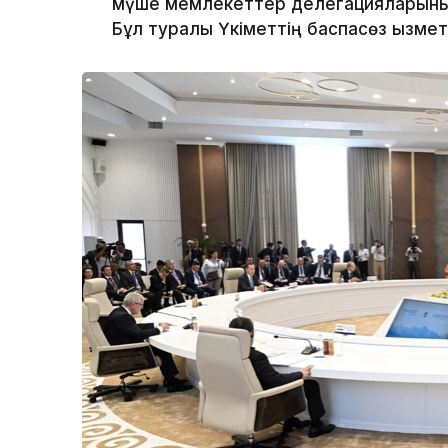
мүше мемлекеттер делегацияларының
Бұл туралы Үкіметтің баспасөз қызмет