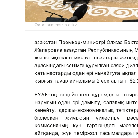
Фото: primeminister.kz
Қазақстан Премьер-министрі Олжас Бект
Жапаровқа Қазақстан Республикасының 
жылы ықыласы мен ізгі тілектерін жеткіз
арасындағы сенімге құрылған саяси диало
қатынастарды одан әрі нығайтуға ықпал е
қырғыз тауар айналымы 2 есе артып, $2,
ЕҮАК-тің кеңейтілген құрамдағы отыр
нарығын одан әрі дамыту, салалық инт
кеңейту, қаржы-экономикалық тетіктер
бірлескен жұмысын үйлестіру мәсе
комиссияның күн тәртібіндегі мәсе
айтқанда, жүк теміржол тасымалдары м