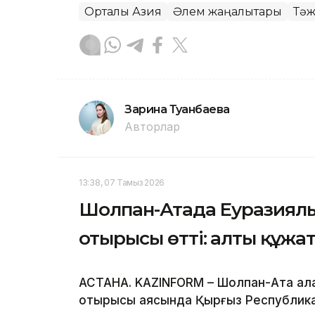
Орталық Азия
Әлем жаңалықтары
Тәж
Зарина Туғанбаева
Авторлар
13:38, 07 Тамыз 2026
Шолпан-Атада Еуразиялы
отырысы өтті: алты құжа
АСТАНА. KAZINFORM – Шолпан-Ата қала
отырысы аясында Қырғыз Республик