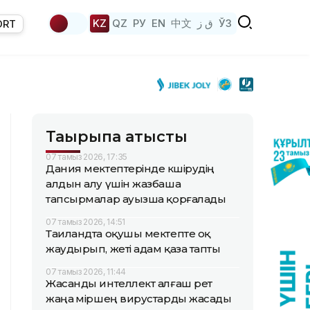
KZ
QZ
РУ
EN
中文
ق ز
ЎЗ
ORT
Тақырыпқа қатысты
07 тамыз 2026, 17:35
Дания мектептерінде көшірудің
алдын алу үшін жазбаша
тапсырмалар ауызша қорғалады
07 тамыз 2026, 14:51
Таиландта оқушы мектепте оқ
жаудырып, жеті адам қаза тапты
07 тамыз 2026, 11:44
Жасанды интеллект алғаш рет
жаңа өміршең вирустарды жасады