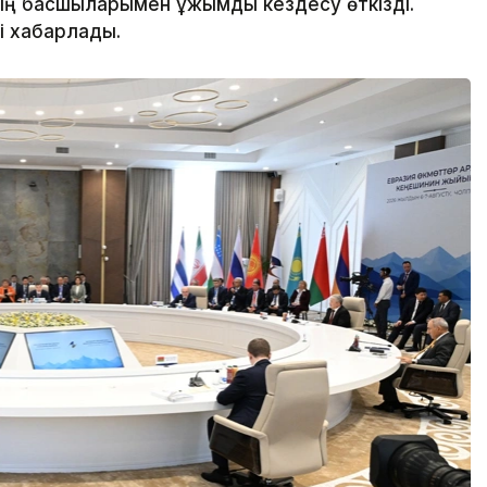
 басшыларымен ұжымдық кездесу өткізді.
і хабарлады.