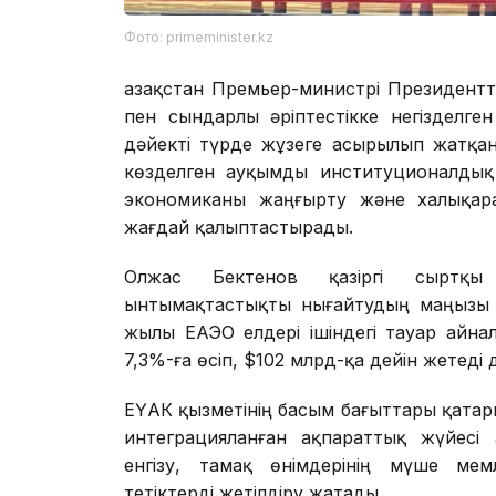
Фото: primeminister.kz
Қазақстан Премьер-министрі Президен
пен сындарлы әріптестікке негізделге
дәйекті түрде жұзеге асырылып жатқан
көзделген ауқымды институционалдық 
экономиканы жаңғырту және халықара
жағдай қалыптастырады.
Олжас Бектенов қазіргі сыртқы 
ынтымақтастықты нығайтудың маңызы а
жылы ЕАЭО елдері ішіндегі тауар айн
7,3%-ға өсіп, $102 млрд-қа дейін жетеді
ЕҮАК қызметінің басым бағыттары қатар
интеграцияланған ақпараттық жүйесі
енгізу, тамақ өнімдерінің мүше мемл
тетіктерді жетілдіру жатады.