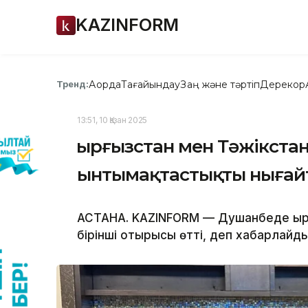
KAZINFORM
Ақорда
Тағайындау
Заң және тәртіп
Дерекқор
Тренд:
13:51, 10 Қазан 2025
Қырғызстан мен Тәжікста
ынтымақтастықты нығай
АСТАНА. KAZINFORM — Душанбеде қы
бірінші отырысы өтті, деп хабарлайды