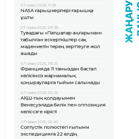
07 тамыз 2026, 11:26
NASA ғарышкерлері ғарышқа
ұшты
07 тамыз 2026, 08:38
Тувадағы «Патшалар аңғарынан»
табылған ескерткіштер сақ
мәдениетін терең зерттеуге жол
ашады
07 тамыз 2026, 08:25
Францияда 11 тамыздан бастап
келісімсіз жарнамалық
қоңырауларға тыйым салынады
07 тамыз 2026, 06:20
АҚШ-тың қолдауымен
Венесуэлада билік пен оппозиция
келіссөзге кірісті
07 тамыз 2026, 05:40
Солтүстік полюстегі ғылыми
экспедицияға 22 елдің