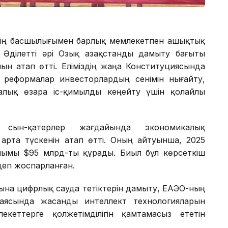
ттің басшылығымен барлық мемлекетпен ашықтық
н Әділетті әрі Озық Қазақстанды дамыту бағыты
ын атап өтті. Еліміздің жаңа Конституциясында
реформалар инвесторлардың сенімін нығайту,
лық өзара іс-қимылды кеңейту үшін қолайлы
сын-қатерлер жағдайында экономикалық
рта түскенін атап өтті. Оның айтуынша, 2025
алымы $95 млрд-ты құрады. Биыл бұл көрсеткіш
 деп жоспарланған.
ына цифрлық сауда тетіктерін дамыту, ЕАЭО-ның
 аясында жасанды интеллект технологияларын
екеттерге қолжетімділігін қамтамасыз ететін