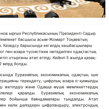
енов Қырғыз Республикасының Президенті Садыр
Мемлекет басшысы Қасым-Жомарт Тоқаевтың
ді. Кезедсу барысында екі елдің көшбасшылары
г пен өзара түсіністікке негізделген одақтастық
тіп отырғаны атап өтілді. Кейінгі 5 жылда қазақ-
2 млрд болды.
ысында Еуразиялық экономикалық одақтың ішкі
еграцияны тереңдету, цифрлық өзара іс-қимылды
ді жетілдіру және Одаққа мүше мемлекеттердің
лелері қаралды. Еуразиялық экономикалық
лелер бойынша баяндамалары тыңдалды. Атап
ен көлік дәліздерін цифрландыру, электрондық