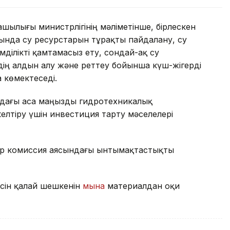
шылығы министрлігінің мәліметінше, бірлескен
сында су ресурстарын тұрақты пайдалану, су
ділікті қамтамасыз ету, сондай-ақ су
ң алдын алу және реттеу бойынша күш-жігерді
 көмектеседі.
дағы аса маңызды гидротехникалық
лтіру үшін инвестиция тарту мәселелері
р комиссия аясындағы ынтымақтастықты
есін қалай шешкенін
мына
материалдан оқи