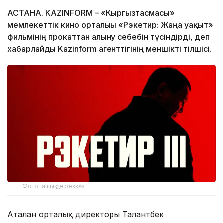
АСТАНА. KAZINFORM – «Кыргызтасмасы»
мемлекеттік кино орталығы «Рэкетир: Жаңа уақыт»
фильмінің прокаттан алыну себебін түсіндірді, деп
хабарлайды Kazinform агенттігінің меншікті тілшісі.
Фото: ашық дереккөз
Аталған орталық директоры Талантбек