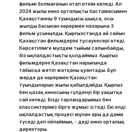
фильмі болмағанын атап өткім келеді. Ал
2024 жылы кино орталықтың бастамасымен
Қазақстанның 9 туындысы шықса, осы
жылдың басынан көрермен назарына 3
фильм ұсынылды. Қырғызстанда ай сайын
Қазақстан фильмдерінің тұсаукесері өтеді.
Көрсетілімге мүлдем тыйым салынбайды,
біз ықпалдастықты қолдаймыз. Қырғыз
фильмдерінің Қазақстан нарығында
табысқа жетіп жатқаны қуантады. Бұл
жерде де көрермен Қазақстан
туындыларын жылы қабылдайды. Қырғыз
бен қазақ киносының гүлденуі бір уақытқа
сай келеді. Біздің тарландарымыз бен
классиктеріміз бірге жұмыс істеді. Екі елдің
ықпалдастық процесі мұнан ары да дами
түседі деп ойлаймын, - деді кино орталық
директоры.