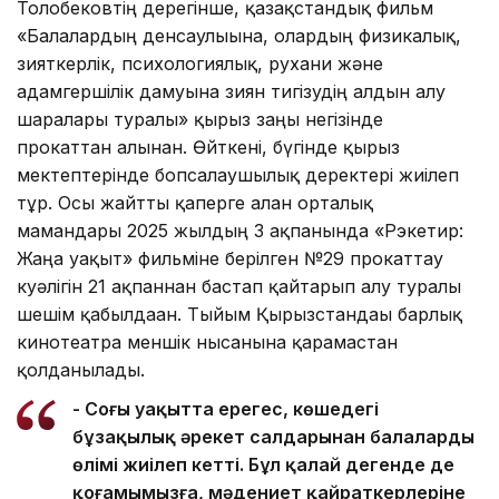
Толобековтің дерегінше, қазақстандық фильм
«Балалардың денсаулығына, олардың физикалық,
зияткерлік, психологиялық, рухани және
адамгершілік дамуына зиян тигізудің алдын алу
шаралары туралы» қырғыз заңы негізінде
прокаттан алынған. Өйткені, бүгінде қырғыз
мектептерінде бопсалаушылық деректері жиілеп
тұр. Осы жайтты қаперге алған орталық
мамандары 2025 жылдың 3 ақпанында «Рэкетир:
Жаңа уақыт» фильміне берілген №29 прокаттау
куәлігін 21 ақпаннан бастап қайтарып алу туралы
шешім қабылдаған. Тыйым Қырғызстандағы барлық
кинотеатрға меншік нысанына қарамастан
қолданылады.
- Соңғы уақытта ерегес, көшедегі
бұзақылық әрекет салдарынан балалардың
өлімі жиілеп кетті. Бұл қалай дегенде де
қоғамымызға, мәдениет қайраткерлеріне