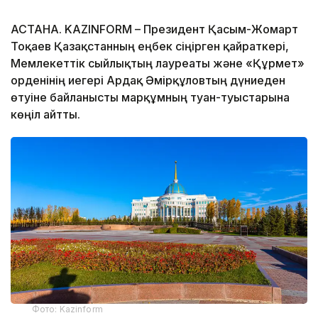
АСТАНА. KAZINFORM – Президент Қасым-Жомарт
Тоқаев Қазақстанның еңбек сіңірген қайраткері,
Мемлекеттік сыйлықтың лауреаты және «Құрмет»
орденінің иегері Ардақ Әмірқұловтың дүниеден
өтуіне байланысты марқұмның туған-туыстарына
көңіл айтты.
Фото: Kazinform