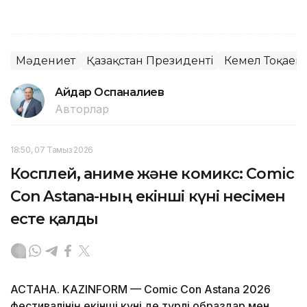
Мәдениет
Қазақстан Президенті
Кемел Тоқаев
Айдар Оспаналиев
Авторлар
18:50, 07 Тамыз 2026
Косплей, аниме және комикс: Comic
Con Astana-ның екінші күні несімен
есте қалды
АСТАНА. KAZINFORM — Comic Con Astana 2026
фестивалінің екінші күні де түрлі образдар мен