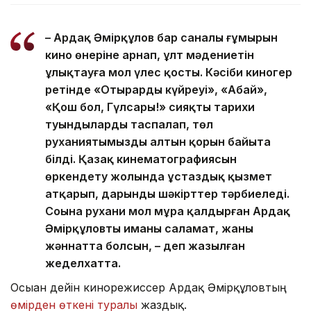
– Ардақ Әмірқұлов бар саналы ғұмырын
кино өнеріне арнап, ұлт мәдениетін
ұлықтауға мол үлес қосты. Кәсіби киногер
ретінде «Отырардың күйреуі», «Абай»,
«Қош бол, Гүлсары!» сияқты тарихи
туындыларды таспалап, төл
руханиятымыздың алтын қорын байыта
білді. Қазақ кинематографиясын
өркендету жолында ұстаздық қызмет
атқарып, дарынды шәкірттер тәрбиеледі.
Соңына рухани мол мұра қалдырған Ардақ
Әмірқұловтың иманы саламат, жаны
жәннатта болсын, – деп жазылған
жеделхатта.
Осыған дейін кинорежиссер Ардақ Әмірқұловтың
өмірден өткені туралы
жаздық.