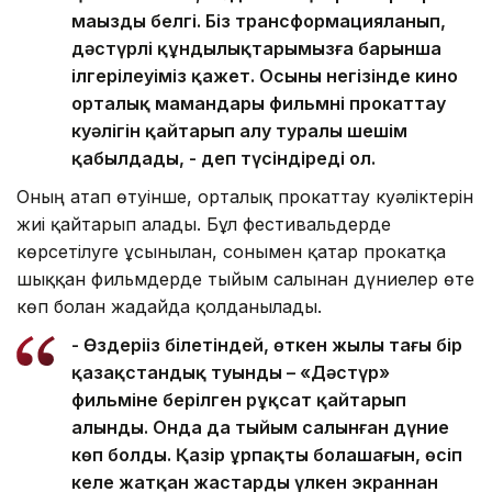
маңызды белгі. Біз трансформацияланып,
дәстүрлі құндылықтарымызға барынша
ілгерілеуіміз қажет. Осының негізінде кино
орталық мамандары фильмнің прокаттау
куәлігін қайтарып алу туралы шешім
қабылдады, - деп түсіндіреді ол.
Оның атап өтуінше, орталық прокаттау куәліктерін
жиі қайтарып алады. Бұл фестивальдерде
көрсетілуге ұсынылған, сонымен қатар прокатқа
шыққан фильмдерде тыйым салынған дүниелер өте
көп болған жағдайда қолданылады.
- Өздеріңіз білетіндей, өткен жылы тағы бір
қазақстандық туынды – «Дәстүр»
фильміне берілген рұқсат қайтарып
алынды. Онда да тыйым салынған дүние
көп болды. Қазір ұрпақтың болашағын, өсіп
келе жатқан жастардың үлкен экраннан