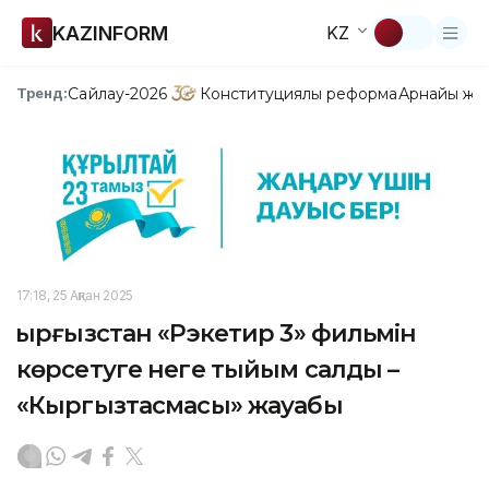
KAZINFORM
KZ
Сайлау-2026
Конституциялық реформа
Арнайы жо
Тренд:
17:18, 25 Ақпан 2025
Қырғызстан «Рэкетир 3» фильмін
көрсетуге неге тыйым салды –
«Кыргызтасмасы» жауабы