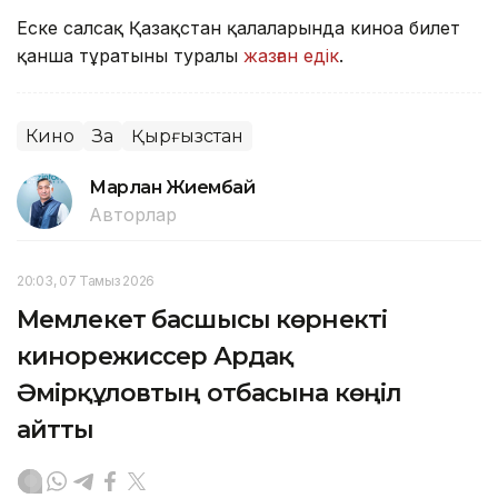
Еске салсақ Қазақстан қалаларында киноға билет
қанша тұратыны туралы
жазған едік
.
Кино
Заң
Қырғызстан
Марлан Жиембай
Авторлар
20:03, 07 Тамыз 2026
Мемлекет басшысы көрнекті
кинорежиссер Ардақ
Әмірқұловтың отбасына көңіл
айтты