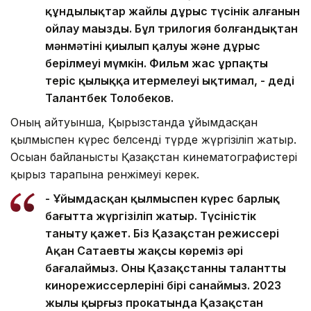
құндылықтар жайлы дұрыс түсінік алғанын
ойлау маңызды. Бұл трилогия болғандықтан
мәнмәтіні қиылып қалуы және дұрыс
берілмеуі мүмкін. Фильм жас ұрпақты
теріс қылыққа итермелеуі ықтимал, - деді
Талантбек Толобеков.
Оның айтуынша, Қырғызстанда ұйымдасқан
қылмыспен күрес белсенді түрде жүргізіліп жатыр.
Осыған байланысты Қазақстан кинематографистері
қырғыз тарапына ренжімеуі керек.
- Ұйымдасқан қылмыспен күрес барлық
бағытта жүргізіліп жатыр. Түсіністік
таныту қажет. Біз Қазақстан режиссері
Ақан Сатаевты жақсы көреміз әрі
бағалаймыз. Оны Қазақстанның талантты
кинорежиссерлерінің бірі санаймыз. 2023
жылы қырғыз прокатында Қазақстан