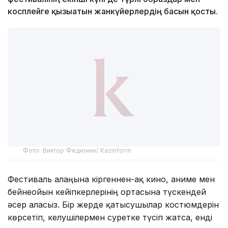
косплейге қызығатын жанкүйерлердің басын қосты.
Фото: Виктор Федюнин/ Kazinform
Фестиваль алаңына кіргеннен-ақ кино, аниме мен
бейнеойын кейіпкерлерінің ортасына түскендей
әсер аласыз. Бір жерде қатысушылар костюмдерін
көрсетіп, келушілермен суретке түсіп жатса, енді