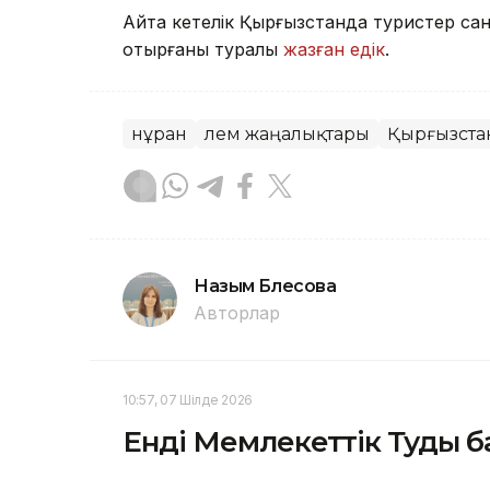
Айта кетелік Қырғызстанда туристер сан
отырғаны туралы
жазған едік
.
Әнұран
Әлем жаңалықтары
Қырғызста
Назым Бөлесова
Авторлар
10:57, 07 Шілде 2026
Енді Мемлекеттік Туды б