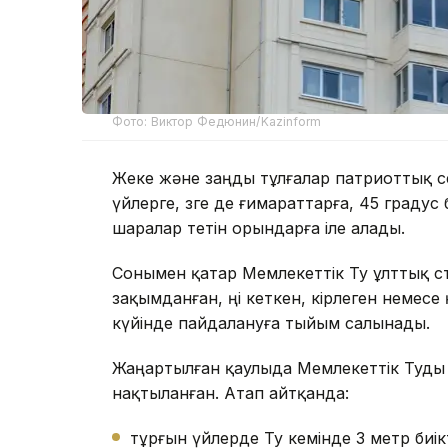
Фото: Виктор Федюнин/Kazinform
Жеке және заңды тұлғалар патриоттық се
үйлерге, өзге де ғимараттарға, 45 граду
шаралар өтетін орындарға іле алады.
Сонымен қатар Мемлекеттік Ту ұлттық ст
зақымданған, өңі кеткен, кірлеген немесе 
күйінде пайдалануға тыйым салынады.
Жаңартылған қаулыда Мемлекеттік Туды п
нақтыланған. Атап айтқанда:
тұрғын үйлерде Ту кемінде 3 метр биік