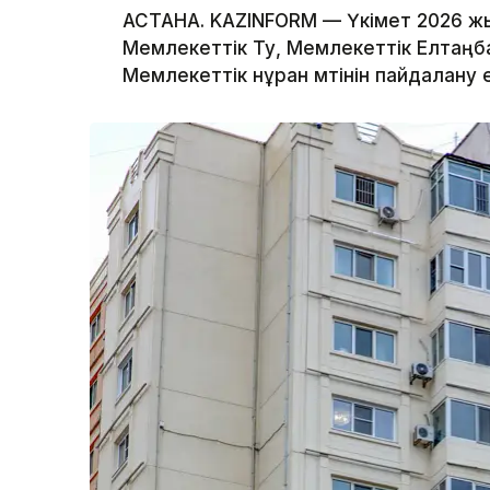
АСТАНА. KAZINFORM — Үкімет 2026 ж
Мемлекеттік Ту, Мемлекеттік Елтаңба
Мемлекеттік әнұран мәтінін пайдалану 