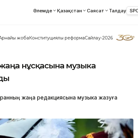
Әлемде
Қазақстан
Саясат
Талдау
SP
Арнайы жоба
Конституциялық реформа
Сайлау-2026
 жаңа нұсқасына музыка
ды
ұранның жаңа редакциясына музыка жазуға