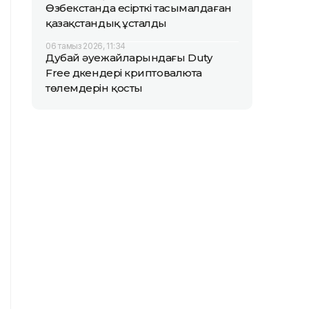
Өзбекстанда есірткі тасымалдаған
қазақстандық ұсталды
06 тамыз 2026, 11:34
Дубай әуежайларындағы Duty
Free дүкендері криптовалюта
төлемдерін қосты