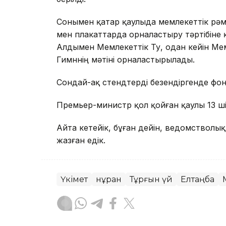
Сонымен қатар қаулыда мемлекеттік рәм
мен плакаттарда орналастыру тәртібіне қ
Алдымен Мемлекеттік Ту, одан кейін Мем
Гимннің мәтіні орналастырылады.
Сондай-ақ стендтерді безендіргенде фон 
Премьер-министр қол қойған қаулы 13 ші
Айта кетейік, бұған дейін, ведомствол
жазған едік.
Үкімет
Әнұран
Тұрғын үй
Елтаңба