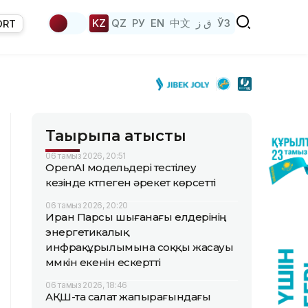
KZ
QZ
РУ
EN
中文
ق ز
ЎЗ
ORT
Тақырыпқа қатысты
06 тамыз 2026, 20:51
OpenAI модельдері тестілеу
кезінде күтпеген әрекет көрсетті
06 тамыз 2026, 20:20
Иран Парсы шығанағы елдерінің
энергетикалық
инфрақұрылымына соққы жасауы
мүмкін екенін ескертті
06 тамыз 2026, 18:46
АҚШ-та салат жапырағындағы