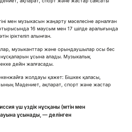
дениет, ақпарат, спорт және жастар саясаты
іні мен музыкасын жаңарту мәселесіне арналған
 отырысында 16 маусым мен 17 шілде аралығында
ін іріктеліп алынған.
рлар, музыканттар және орындаушылар осы бес
ық нұсқаларын ұсына алады. Музыкалық
екке дейін жалғасады.
екенжайға жолдауы қажет: Бішкек қаласы,
асының Мәдениет, ақпарат, спорт және жастар
иссия үш үздік нұсқаны (мәтін мен
ауына ұсынады, — делінген