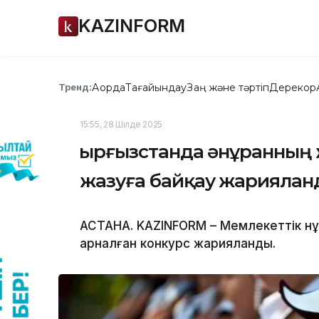
KAZINFORM
Ақорда
Тағайындау
Заң және тәртіп
Дерекқор
Тренд:
15:55, 28 Шілде 2025
Қырғызстанда әнұранның
жазуға байқау жариялан
АСТАНА. KAZINFORM – Мемлекеттік ән
арналған конкурс жарияланды.