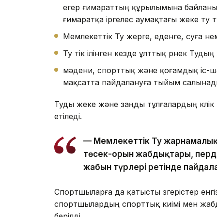
егер ғимараттың құрылымына байланы
ғимаратқа іргелес аумақтағы жеке ту 
Мемлекеттік Ту жерге, еденге, суға нем
Ту тік ілінген кезде ұлттық өрнек Тудың
мәдени, спорттық және қоғамдық іс-
мақсатта пайдалануға тыйым салынад
Туды жеке және заңды тұлғалардың көлі
етіледі.
— Мемлекеттік Ту жарнамалық 
төсек-орын жабдықтары, перде,
жабын түрлері ретінде пайдал
Спортшыларға да қатысты өзгерістер енгі
спортшылардың спорттық киімі мен жаб
берілді.