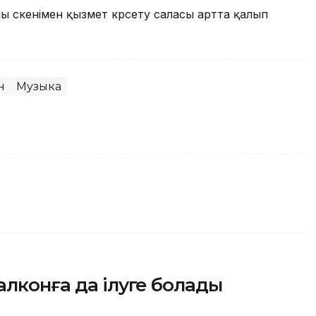
ы өскенімен қызмет көрсету саласы артта қалып
н
Музыка
алконға да ілуге болады