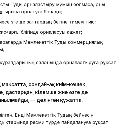
сты Туды орналастыру мүмкін болмаса, оны
тұғырына орнатуға болады;
есе өзге де заттардың бетіне тимеуі тиіс;
 жоғарғы бөлігінде орналасуы қажет;
шараларда Мемлекеттік Туды коммерциялық
ы;
к құралдарының салонында орналастыруға рұқсат
мақсатта, сондай-ақ киім-кешек,
 дастарқан, кілемше және өзге де
анылмайды, — делінген құжатта.
зілген. Енді Мемлекеттік Тудың бейнесін
дықтарында ресми түрде пайдалануға рұқсат