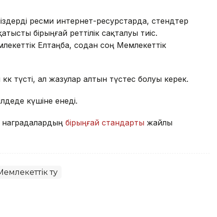
іздерді ресми интернет-ресурстарда, стендтер
атысты бірыңғай реттілік сақталуы тиіс.
лекеттік Елтаңба, содан соң Мемлекеттік
көк түсті, ал жазулар алтын түстес болуы керек.
лдеде күшіне енеді.
ық наградалардың
бірыңғай стандарты
жайлы
Мемлекеттік ту