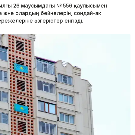
ылғы 26 маусымдағы № 556 қаулысымен
 және олардың бейнелерін, сондай-ақ
ережелеріне өзгерістер енгізді.