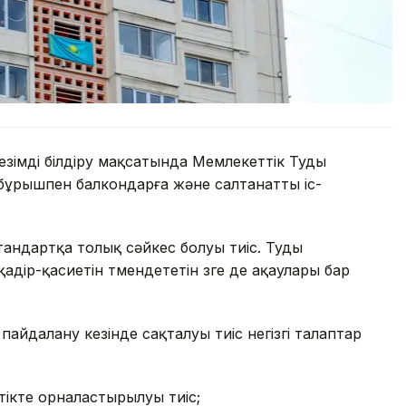
зімді білдіру мақсатында Мемлекеттік Туды
с бұрышпен балкондарға және салтанатты іс-
андартқа толық сәйкес болуы тиіс. Туды
қадір-қасиетін төмендететін өзге де ақаулары бар
айдалану кезінде сақталуы тиіс негізгі талаптар
тікте орналастырылуы тиіс;