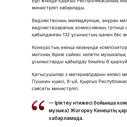
Бұл жөнінде Қырғыз Республикасының Мә
министрлігі хабарлады.
Ведомствоның мәлімдеуінше, әнұран мәт
ведомствоаралық комиссияның төртінші
қабылданған 132 ұсыныстың ішінен бес мәт
Конкурстың екінші кезеңінде композито
мәтіннің біріне сәйкес келетін музыкал
ұсыныстарды қабылдау биылғы 8 қыркүй
Қатысушылар өз материалдарын келесі м
Пушкин көшесі, 8-үй, Қырғыз Республик
саясаты министрлігі.
— Іріктеу нәтижесі бойынша ком
музыка) Жогорку Кенештің қар
хабарламада.