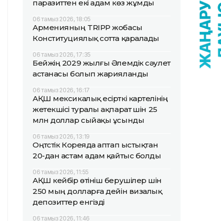
паразиттен екі адам көз жұмды
06 тамыз 2026, 18:05
Арменияның TRIPP жобасы
Конституциялық сотта қаралады
06 тамыз 2026, 17:35
Бейжің 2029 жылғы Әлемдік сәулет
астанасы болып жарияланды
06 тамыз 2026, 16:17
АҚШ мексикалық есірткі картелінің
жетекшісі туралы ақпарат үшін 25
млн доллар сыйақы ұсынды
06 тамыз 2026, 13:19
Оңтүстік Кореяда аптап ыстықтан
20-дан астам адам қайтыс болды
06 тамыз 2026, 11:55
АҚШ кейбір өтініш берушілер үшін
250 мың долларға дейін визалық
депозиттер енгізді
06 тамыз 2026, 11:46