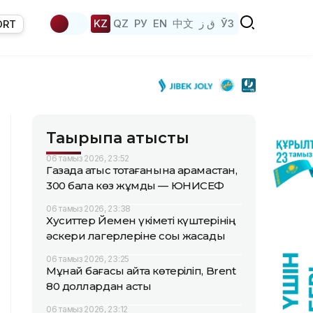
KZ
QZ
РУ
EN
中文
ق ز
ЎЗ
ORT
Тақырыпқа қатысты
06 тамыз 2026, 23:52
Газада атыс тоқтағанына қарамастан,
300 бала көз жұмды — ЮНИСЕФ
06 тамыз 2026, 23:38
Хуситтер Йемен үкіметі күштерінің
әскери лагерлеріне соққы жасады
06 тамыз 2026, 23:25
Мұнай бағасы қайта көтеріліп, Brent
80 доллардан асты
06 тамыз 2026, 23:12