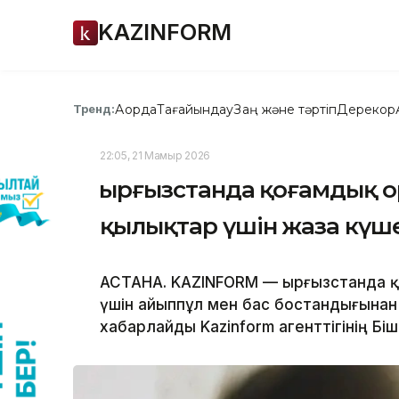
KAZINFORM
Ақорда
Тағайындау
Заң және тәртіп
Дерекқор
Тренд:
22:05, 21 Мамыр 2026
Қырғызстанда қоғамдық 
қылықтар үшін жаза күш
АСТАНА. KAZINFORM — Қырғызстанда 
үшін айыппұл мен бас бостандығынан
хабарлайды Kazinform агенттігінің Бішк