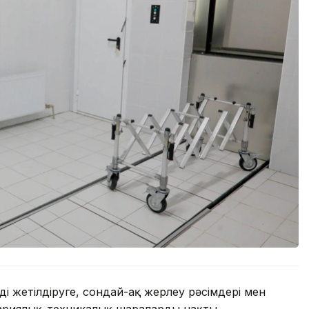
і жетілдіруге, сондай-ақ жерлеу рәсімдері мен
ариялық-техникалық шараларды нақты