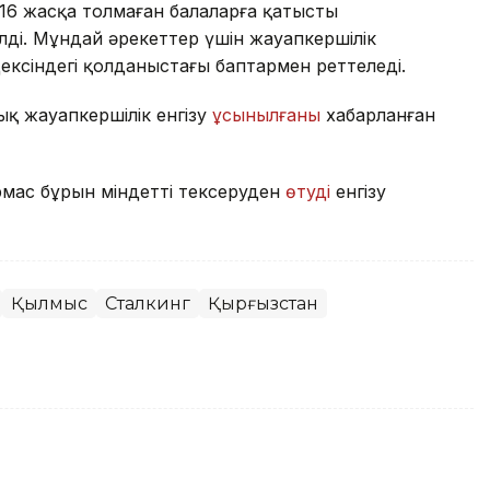
16 жасқа толмаған балаларға қатысты
ді. Мұндай әрекеттер үшін жауапкершілік
ксіндегі қолданыстағы баптармен реттеледі.
ық жауапкершілік енгізу
ұсынылғаны
хабарланған
мас бұрын міндетті тексеруден
өтуді
енгізу
Қылмыс
Сталкинг
Қырғызстан