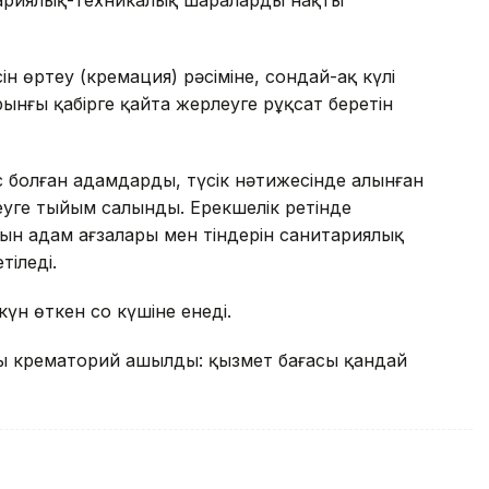
ін өртеу (кремация) рәсіміне, сондай-ақ күлі
нғы қабірге қайта жерлеуге рұқсат беретін
болған адамдардың, түсік нәтижесінде алынған
теуге тыйым салынды. Ерекшелік ретінде
н адам ағзалары мен тіндерін санитариялық
тіледі.
үн өткен соң күшіне енеді.
шқы крематорий ашылды: қызмет бағасы қандай