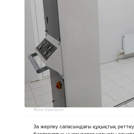
Фото: Kazinform
Заң жерлеу саласындағы құқықтық реттеуд
биологиялық нысандарға қатысты санит