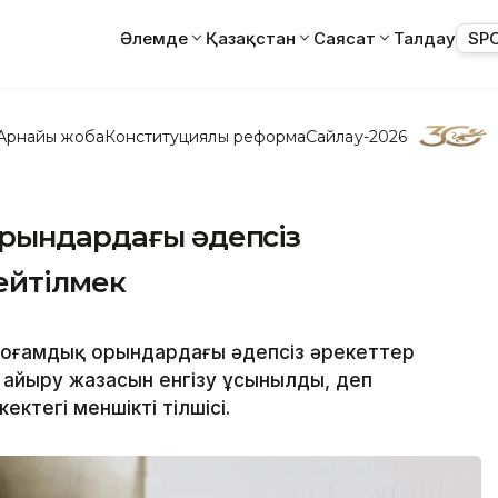
Әлемде
Қазақстан
Саясат
Талдау
SP
Арнайы жоба
Конституциялық реформа
Сайлау-2026
орындардағы әдепсіз
ейтілмек
қоғамдық орындардағы әдепсіз әрекеттер
 айыру жазасын енгізу ұсынылды, деп
ектегі меншікті тілшісі.