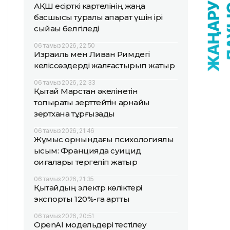
АҚШ есірткі картелінің жаңа
басшысы туралы ақпарат үшін ірі
сыйақы белгіледі
06 тамыз 2026, 22:50
Израиль мен Ливан Римдегі
келіссөздерді жалғастырып жатыр
06 тамыз 2026, 22:33
Қытай Марстан әкелінетін
топырақты зерттейтін арнайы
зертхана тұрғызады
06 тамыз 2026, 21:46
Жұмыс орнындағы психологиялық
қысым: Францияда суицид
оқиғалары тергеліп жатыр
06 тамыз 2026, 21:35
Қытайдың электр көліктері
экспорты 120%-ға артты
06 тамыз 2026, 20:51
OpenAI модельдері тестілеу