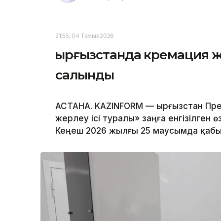
21:55, 04 Тамыз 2026
Қырғызстанда кремация 
салынды
АСТАНА. KAZINFORM — Қырғызстан Пр
жерлеу ісі туралы» заңға енгізілген 
Кеңеш 2026 жылғы 25 маусымда қабы