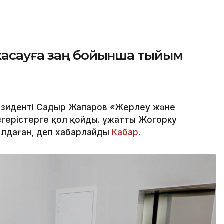
жасауға заң бойынша тыйым
езиденті Садыр Жапаров «Жерлеу және
өзгерістерге қол қойды. Құжатты Жогорку
лдаған, деп хабарлайды
Кабар
.