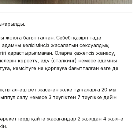
ығарылды.
жоюға бағытталған. Себебі қазіргі таңда
адамның келісімінсіз жасалатын сексуалдық
ігі қарастырылмаған. Оларға қажетсіз жанасу,
лерін көрсету, аңду (сталкинг) немесе адамның
уға, кемсітуге не қорлауға бағытталған өзге де
ты алғаш рет жасаған жеке тұлғаларға 20 мың
йыппұл салу немесе 3 тәуліктен 7 тәулікке дейін
 әрекеттерді қайта жасағандар 2 жылдан 4 жылға
ін.