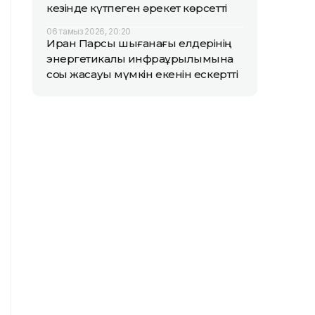
кезінде күтпеген әрекет көрсетті
06 тамыз 2026, 20:20
Иран Парсы шығанағы елдерінің
энергетикалық инфрақұрылымына
соққы жасауы мүмкін екенін ескертті