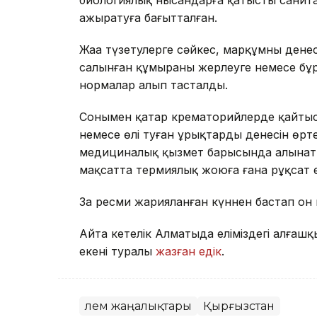
ажыратуға бағытталған.
Жаңа түзетулерге сәйкес, марқұмның денес
салынған құмыраны жерлеуге немесе бұры
нормалар алып тасталды.
Сонымен қатар крематорийлерде қайтыс 
немесе өлі туған ұрықтардың денесін өр
медициналық қызмет барысында алынаты
мақсатта термиялық жоюға ғана рұқсат е
Заң ресми жарияланған күннен бастап он к
Айта кетелік Алматыда еліміздегі алға
екені туралы
жазған едік
.
Әлем жаңалықтары
Қырғызстан