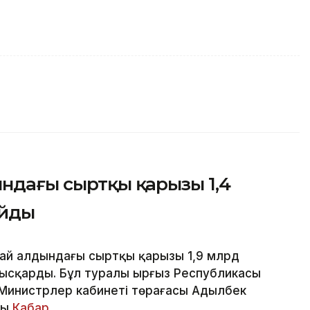
ындағы сыртқы қарызы 1,4
айды
ытай алдындағы сыртқы қарызы 1,9 млрд
қысқарды. Бұл туралы Қырғыз Республикасы
і Министрлер кабинеті төрағасы Адылбек
ды
Кабар
.