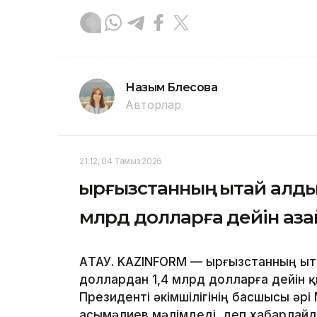
Назым Бөлесова
Авторлар
21:12, 04 Тамыз 2026
Қырғызстанның Қытай алд
млрд долларға дейін аз
АҚТАУ. KAZINFORM — Қырғызстанның Қ
доллардан 1,4 млрд долларға дейін 
Президенті әкімшілігінің басшысы әр
Қасымәлиев мәлімдеді, деп хабарлай