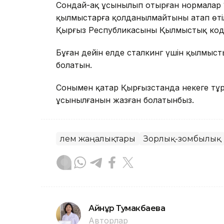
Сондай-ақ ұсынылып отырған нормалар 
қылмыстарға қолданылмайтыны атап өтіл
Қырғыз Республикасының Қылмыстық коде
Бұған дейін елде сталкинг үшін қылмыст
болатын.
Сонымен қатар Қырғызстанда некеге тұр
ұсынылғанын жазған болатынбыз.
Әлем жаңалықтары
Зорлық-зомбылық
Айнұр Тумакбаева
Авторлар