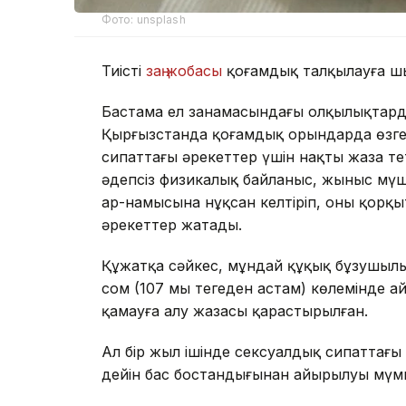
Фото: unsplash
Тиісті
заң жобасы
қоғамдық талқылауға ш
Бастама ел заңнамасындағы олқылықтарды 
Қырғызстанда қоғамдық орындарда өзге 
сипаттағы әрекеттер үшін нақты жаза тет
әдепсіз физикалық байланыс, жыныс мүше
ар-намысына нұқсан келтіріп, оны қорқыт
әрекеттер жатады.
Құжатқа сәйкес, мұндай құқық бұзушылық
сом (107 мың теңгеден астам) көлемінде а
қамауға алу жазасы қарастырылған.
Ал бір жыл ішінде сексуалдық сипаттағы
дейін бас бостандығынан айырылуы мүмк