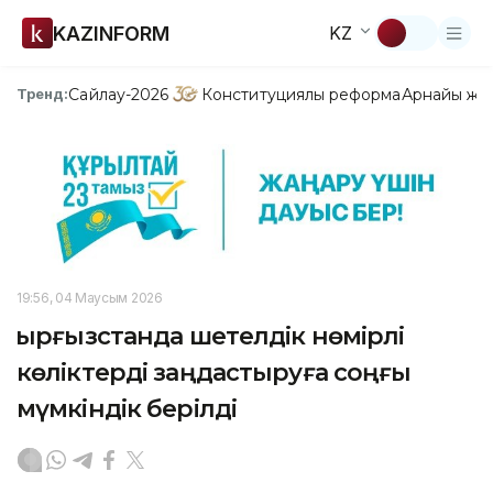
KAZINFORM
KZ
Сайлау-2026
Конституциялық реформа
Арнайы жо
Тренд:
19:56, 04 Маусым 2026
Қырғызстанда шетелдік нөмірлі
көліктерді заңдастыруға соңғы
мүмкіндік берілді