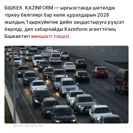
БІШКЕК. KAZINFORM — Қырғызстанда шетелдік
тіркеу белгілері бар көлік құралдарын 2026
жылдың 1 қыркүйегіне дейін заңдастыруға рұқсат
берілді, деп хабарлайды Kazinform агенттігінің
Бішкектегі
меншікті тілшісі.
Фото: Kazinform