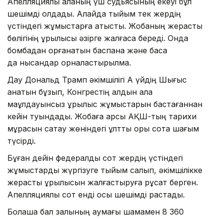
Апелляциялық алқаның үш судьясының екеуі бұл
шешімді қолдады. Алайда тыйым тек жердің
үстіндегі жұмыстарға қатысты. Жобаның жерасты
бөлігінің құрылысы әзірге жалғаса береді. Онда
бомбадан қорғанатын баспана және басқа
да нысандар орналастырылмақ.
Дау Дональд Трамп әкімшілігі Ақ үйдің Шығыс
қанатын бұзып, Конгрестің алдын ала
мақұлдауынсыз құрылыс жұмыстарын бастағаннан
кейін туындады. Жобаға қарсы АҚШ-тың тарихи
мұрасын сақтау жөніндегі ұлттық қоры сотқа шағым
түсірді.
Бұған дейін федералдық сот жердің үстіндегі
жұмыстарды жүргізуге тыйым салып, әкімшілікке
жерасты құрылысын жалғастыруға рұқсат берген.
Апелляциялық сот енді осы шешімді растады.
Болашақ бал залының аумағы шамамен 8 360