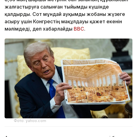
жалғастыруға салынған тыйымды күшінде
қалдырды. Сот мұндай ауқымды жобаны жүзеге
асыру үшін Конгрестің мақұлдауы қажет екенін
мәлімдеді, деп хабарлайды
BBC
.
Фото: yahoo.com