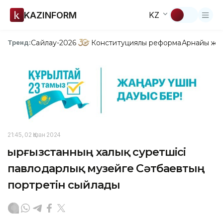
KAZINFORM
KZ
Сайлау-2026
Конституциялық реформа
Арнайы жо
Тренд:
21:45, 02 Қазан 2024
Қырғызстанның халық суретшісі
павлодарлық музейге Сәтбаевтың
портретін сыйлады