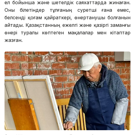
ел бойынша және шетелдік саяхаттарда жинаған.
Оны білетіндер тұлғаның суретші ғана емес,
белсенді қоғам қайраткері, өнертанушы болғанын
айтады. Қазақстанның ежелгі және қазіргі заманғы
өнері туралы көптеген мақалалар мен кітаптар
жазған.