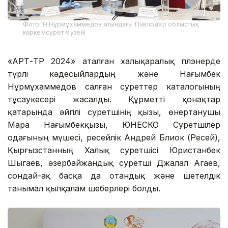
Фото: Н.Нұрмұхаммедов атындағы Павлодар облыстық
көркемсурет музейі
«АРТ-ТӨР 2024» аталған халықаралық плэнерде
түрлі кәдесыйлардың және Нағымбек
Нұрмұхаммедов салған суреттер каталогының
тұсаукесері жасалды. Құрметті қонақтар
қатарында әйгілі суретшінің қызы, өнертанушы
Мара Нағымбекқызы, ЮНЕСКО Суретшілер
одағының мүшесі, ресейлік Андрей Блиок (Ресей),
Қырғызстанның Халық суретшісі Юристанбек
Шыгаев, әзербайжандық суретші Джалал Агаев,
сондай-ақ басқа да отандық және шетелдік
танымал қылқалам шеберлері болды.