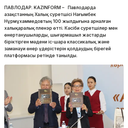
ПАВЛОДАР. KAZINFORM – Павлодарда
Қазақстанның Халық суретшісі Нағымбек
Нұрмұхаммедовтың 100 жылдығына арналған
халықаралық пленэр өтті. Кәсіби суретшілер мен
өнертанушыларды, шығармашыл жастарды
біріктірген мәдени іс-шара классикалық және
заманауи өнер үдерістерін қолдаудың бірегей
платформасы ретінде танылды.