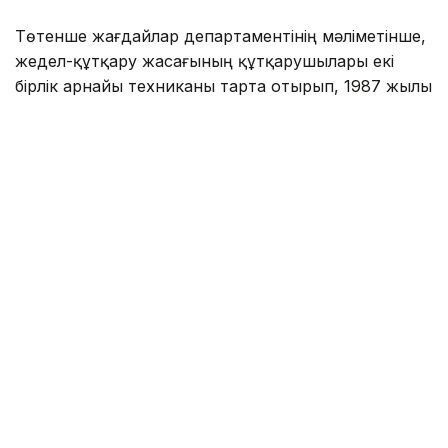
Төтенше жағдайлар департаментінің мәліметінше,
жедел-құтқару жасағының құтқарушылары екі
бірлік арнайы техниканы тарта отырып, 1987 жылы
туған ер адамның денесін судан алып шыққан.
Фото: Павлодар облысы ТЖД