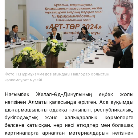
Фото: Н.Нұрмұхаммедов атындағы Павлодар облыстық
көркемсурет музейі
Нағымбек Желал-Әд-Динұлының еңбек жолы
негізінен Алматы қаласында өрілген. Аса ауқымды
шығармашылығы одаққа танылып, республикалық,
бүкілодақтық және халықаралық көрмелерге
белсене қатысқан. Өнер иесі этюдтер мен болашақ
картиналарға арналған материалдарын негізінен