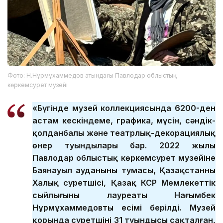
Фото: Н.Нұрмұхаммедов атындағы Павлодар облыстық
көркемсурет музейі
«Бүгінде музей коллекциясында 6200-ден
астам кескіндеме, графика, мүсін, сәндік-
қолданбалы және театрлық-декорациялық
өнер туындылары бар. 2022 жылы
Павлодар облыстық көркемсурет музейіне
Баянауыл ауданының тумасы, Қазақстанның
Халық суретшісі, Қазақ КСР Мемлекеттік
сыйлығының лауреаты Нағымбек
Нұрмұхаммедовтың есімі берілді. Музей
қорында суретшінің 31 туындысы сақталған,