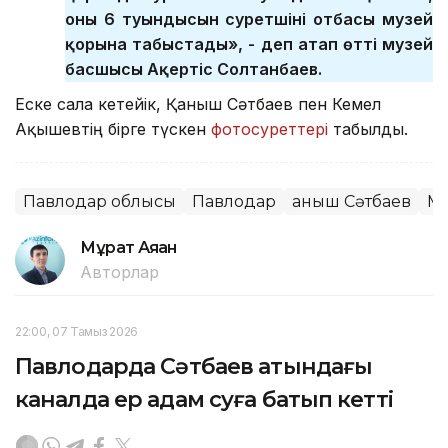
оның 6 туындысын суретшінің отбасы музей
қорына табыстады», - деп атап өтті музей
басшысы Ақертіс Солтанбаев.
Еске сала кетейік, Қаныш Сәтбаев пен Кемел
Ақышевтің бірге түскен
фотосуреттері
табылды.
Павлодар облысы
Павлодар
Қаныш Сәтбаев
М
Мұрат Аяған
Авторлар
22:00, 07 Тамыз 2026
Павлодарда Сәтбаев атындағы
каналда ер адам суға батып кетті