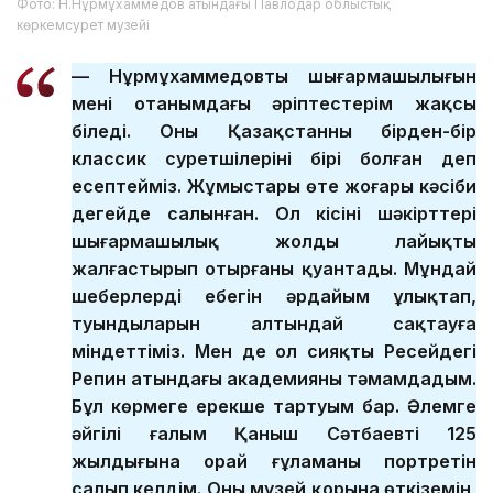
Фото: Н.Нұрмұхаммедов атындағы Павлодар облыстық
көркемсурет музейі
— Нұрмұхаммедовтың шығармашылығын
менің отанымдағы әріптестерім жақсы
біледі. Оны Қазақстанның бірден-бір
классик суретшілерінің бірі болған деп
есептейміз. Жұмыстары өте жоғары кәсіби
деңгейде салынған. Ол кісінің шәкірттері
шығармашылық жолды лайықты
жалғастырып отырғаны қуантады. Мұндай
шеберлердің еңбегін әрдайым ұлықтап,
туындыларын алтындай сақтауға
міндеттіміз. Мен де ол сияқты Ресейдегі
Репин атындағы академияны тәмамдадым.
Бұл көрмеге ерекше тартуым бар. Әлемге
әйгілі ғалым Қаныш Сәтбаевтің 125
жылдығына орай ғұламаның портретін
салып келдім. Оны музей қорына өткіземін,