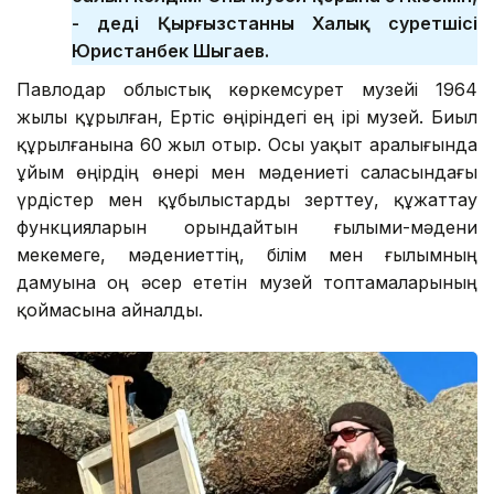
- деді Қырғызстанның Халық суретшісі
Юристанбек Шыгаев.
Павлодар облыстық көркемсурет музейі 1964
жылы құрылған, Ертіс өңіріндегі ең ірі музей. Биыл
құрылғанына 60 жыл отыр. Осы уақыт аралығында
ұйым өңірдің өнері мен мәдениеті саласындағы
үрдістер мен құбылыстарды зерттеу, құжаттау
функцияларын орындайтын ғылыми-мәдени
мекемеге, мәдениеттің, білім мен ғылымның
дамуына оң әсер ететін музей топтамаларының
қоймасына айналды.