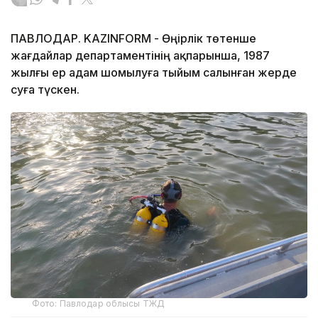
ПАВЛОДАР. KAZINFORM - Өңірлік төтенше
жағдайлар департаментінің ақпарынша, 1987
жылғы ер адам шомылуға тыйым салынған жерде
суға түскен.
Фото: Павлодар облысы ТЖД