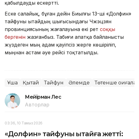
қабылдауды ескертті.
Еске салайық, бұған дейін Биылғы 13-ші «Долфин»
тайфуны Қытайдың шығысындағы Чжэцзян
провинциясының жағалауына екі рет
соққы
бергенін
жазғанбыз. Табиғи апатқа байланысты
жүздеген мың адам қауіпсіз жерге көшіріліп,
мыңнан астам әуе рейсі тоқтатылды.
Ұшақ
Қытай
Тайфун
Әлемде
Төтенше оқиғалар
Мейірман Лес
Авторлар
03:36, 10 Тамыз 2026
«Долфин» тайфуны Қытайға жетті: