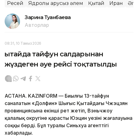
Ресей
Ядролық қарусыз әлем
Қытай
Иран
Әл
Зарина Туғанбаева
Авторлар
08:31, 10 Тамыз 2026
Қытайда тайфун салдарынан
жүздеген әуе рейсі тоқтатылды
АСТАНА. KAZINFORM — Биылғы 13-тайфун
саналатын «Долфин» Шығыс Қытайдағы Чжэцзян
провинциясына екінші рет жетіп, Вэньчжоу
қалалық округіне қарасты Юэцин уезінің жағалауына
соққы берді. Бұл туралы Синьхуа агенттігі
хабарлады.