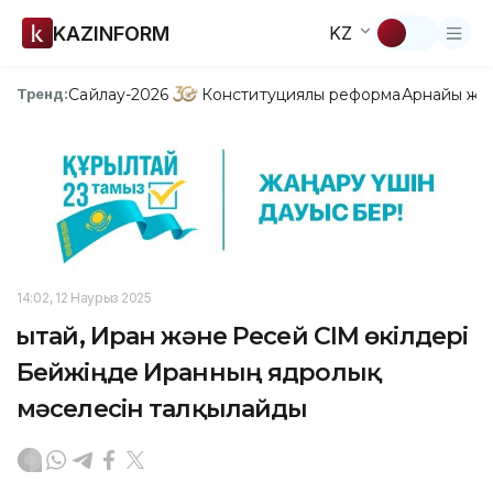
KAZINFORM
KZ
Сайлау-2026
Конституциялық реформа
Арнайы жо
Тренд:
14:02, 12 Наурыз 2025
Қытай, Иран және Ресей СІМ өкілдері
Бейжіңде Иранның ядролық
мәселесін талқылайды