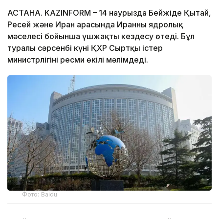
АСТАНА. KAZINFORM – 14 наурызда Бейжіңде Қытай,
Ресей және Иран арасында Иранның ядролық
мәселесі бойынша үшжақты кездесу өтеді. Бұл
туралы сәрсенбі күні ҚХР Сыртқы істер
министрлігінің ресми өкілі мәлімдеді.
Фото: Baidu