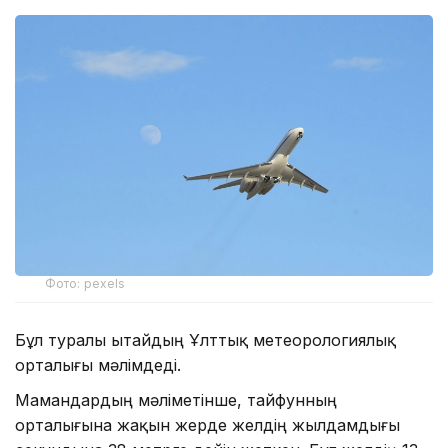
Фото: pexels
Бұл туралы Қытайдың Ұлттық метеорологиялық
орталығы мәлімдеді.
Мамандардың мәліметінше, тайфунның
орталығына жақын жерде желдің жылдамдығы