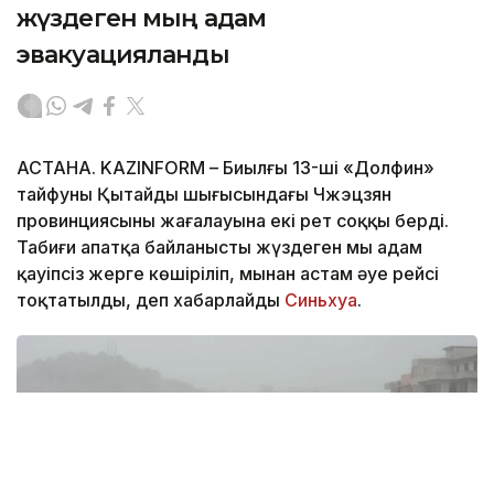
жүздеген мың адам
эвакуацияланды
АСТАНА. KAZINFORM – Биылғы 13-ші «Долфин»
тайфуны Қытайдың шығысындағы Чжэцзян
провинциясының жағалауына екі рет соққы берді.
Табиғи апатқа байланысты жүздеген мың адам
қауіпсіз жерге көшіріліп, мыңнан астам әуе рейсі
тоқтатылды, деп хабарлайды
Синьхуа
.