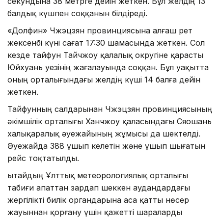
секундына 38 метрге дейін жеткен. Бұл желдің 13
балдық күшпен соққанын білдіреді.
«Долфин» Чжэцзян провинциясына алғаш рет
жексенбі күні сағат 17:30 шамасында жеткен. Сол
кезде тайфун Тайчжоу қалалық округіне қарасты
Юйхуань уезінің жағалауында соққан. Бұл уақытта
оның орталығындағы желдің күші 14 балға дейін
жеткен.
Тайфунның салдарынан Чжэцзян провинциясының
әкімшілік орталығы Ханчжоу қаласындағы Сяошань
халықаралық әуежайының жұмысы да шектелді.
Әуежайда 388 ұшып келетін және ұшып шығатын
рейс тоқтатылды.
Қытайдың Ұлттық метеорологиялық орталығы
табиғи апаттан зардап шеккен аудандардағы
жергілікті билік органдарына аса қатты нөсер
жауыннан қорғану үшін қажетті шараларды