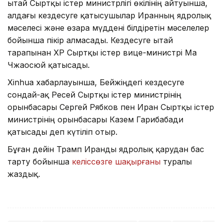
Қытай Сыртқы істер министрлігі өкілінің айтуынша,
алдағы кездесуге қатысушылар Иранның ядролық
мәселесі және өзара мүддені білдіретін мәселелер
бойынша пікір алмасады. Кездесуге Қытай
тарапынан ҚХР Сыртқы істер вице-министрі Ма
Чжаосюй қатысады.
Xinhua хабарлауынша, Бейжіңдегі кездесуге
сондай-ақ Ресей Сыртқы істер министрінің
орынбасары Сергей Рябков пен Иран Сыртқы істер
министрінің орынбасары Казем Гарибабади
қатысады деп күтіліп отыр.
Бұған дейін Трамп Иранды ядролық қарудан бас
тарту бойынша
келіссөзге шақырғаны
туралы
жаздық.