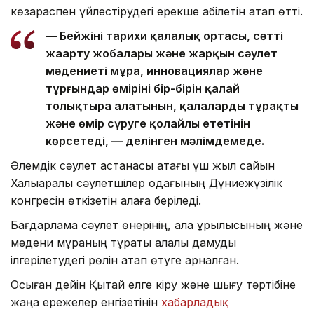
көзқараспен үйлестірудегі ерекше қабілетін атап өтті.
— Бейжіңнің тарихи қалалық ортасы, сәтті
жаңарту жобалары және жарқын сәулет
мәдениеті мұра, инновациялар және
тұрғындар өмірінің бір-бірін қалай
толықтыра алатынын, қалаларды тұрақты
және өмір сүруге қолайлы ететінін
көрсетеді, — делінген мәлімдемеде.
Әлемдік сәулет астанасы атағы үш жыл сайын
Халықаралық сәулетшілер одағының Дүниежүзілік
конгресін өткізетін қалаға беріледі.
Бағдарлама сәулет өнерінің, қала құрылысының және
мәдени мұраның тұрақты қалалық дамуды
ілгерілетудегі рөлін атап өтуге арналған.
Осыған дейін Қытай елге кіру және шығу тәртібіне
жаңа ережелер енгізетінін
хабарладық
.