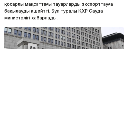
қосарлы мақсаттағы тауарларды экспорттауға
бақылауды күшейтті. Бұл туралы ҚХР Сауда
министрлігі хабарлады.
Фото: ҚХР cауда министрлігі
Ведомствоның мәліметінше, бұл шара Қытайдың
ұлттық қауіпсіздігі мен мүдделерін қорғау, сондай-ақ
қаруды таратпау саласын қоса алғанда, халықаралық