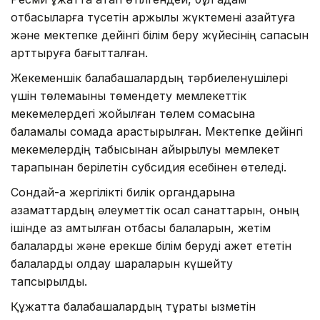
отбасыларға түсетін қаржылық жүктемені азайтуға
және мектепке дейінгі білім беру жүйесінің сапасын
арттыруға бағытталған.
Жекеменшік балабақшалардың тәрбиеленушілері
үшін төлемақыны төмендету мемлекеттік
мекемелердегі жойылған төлем сомасына
баламалы сомада қарастырылған. Мектепке дейінгі
мекемелердің табысынан айырылуы мемлекет
тарапынан берілетін субсидия есебінен өтеледі.
Сондай-ақ жергілікті билік органдарына
азаматтардың әлеуметтік осал санаттарын, оның
ішінде аз қамтылған отбасы балаларын, жетім
балаларды және ерекше білім беруді қажет ететін
балаларды қолдау шараларын күшейту
тапсырылды.
Құжатта балабақшалардың тұрақты қызметін