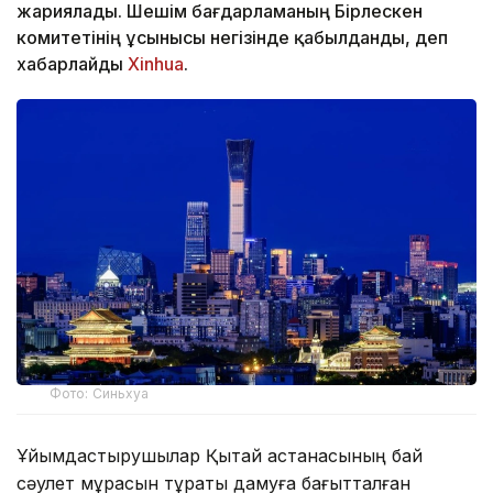
жариялады. Шешім бағдарламаның Бірлескен
комитетінің ұсынысы негізінде қабылданды, деп
хабарлайды
Xinhua
.
Фото: Синьхуа
Ұйымдастырушылар Қытай астанасының бай
сәулет мұрасын тұрақты дамуға бағытталған