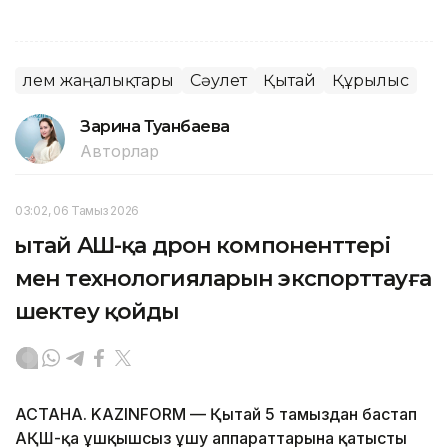
Әлем жаңалықтары
Сәулет
Қытай
Құрылыс
Зарина Туғанбаева
Авторлар
03:02, 06 Тамыз 2026
Қытай АҚШ-қа дрон компоненттері
мен технологияларын экспорттауға
шектеу қойды
АСТАНА. KAZINFORM — Қытай 5 тамыздан бастап
АҚШ-қа ұшқышсыз ұшу аппараттарына қатысты