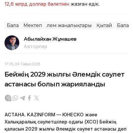
12,6 млрд доллар бөлетінін
жазған едік.
Бала
Мектеп
Әлем жаңалықтары
Қытай
Балаб
Абылайхан Жұмашев
Авторлар
17:35, 06 Тамыз 2026
Бейжің 2029 жылғы Әлемдік сәулет
астанасы болып жарияланды
АСТАНА. KAZINFORM — ЮНЕСКО және
Халықаралық сәулетшілер одағы (ХСО) Бейжің
қаласын 2029 жылғы Әлемдік сәулет астанасы деп