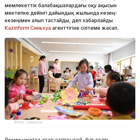
мемлекеттік балабақшалардағы оқу ақысын
мектепке дейінгі дайындық жылында кезең-
кезеңімен алып тастайды, деп хабарлайды
Kazinform
Синьхуа
агенттігіне сілтеме жасап.
Фото: Синьхуа
Ресми құжатта атап өтілгендей, бұл қадам