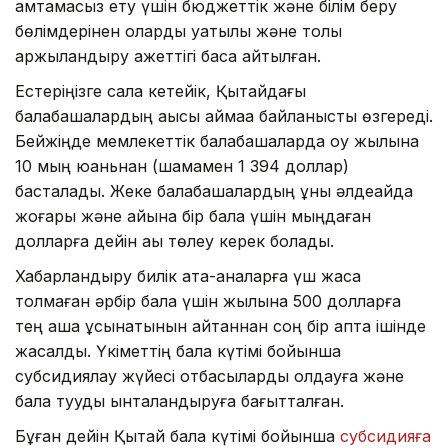
қамтамасыз ету үшін бюджеттік және білім беру
бөлімдерінен оларды уақтылы және толық
қаржыландыру қажеттігі баса айтылған.
Естеріңізге сала кетейік, Қытайдағы
балабақшалардың ақысы аймаққа байланысты өзгереді.
Бейжіңде мемлекеттік балабақшаларда оқу жылына
10 мың юаньнан (шамамен 1 394 доллар)
басталады. Жеке балабақшалардың құны әлдеқайда
жоғары және айына бір бала үшін мыңдаған
долларға дейін ақы төлеу керек болады.
Хабарландыру билік ата-аналарға үш жасқа
толмаған әрбір бала үшін жылына 500 долларға
тең ақша ұсынатынын айтқаннан соң бір апта ішінде
жасалды. Үкіметтің бала күтімі бойынша
субсидиялау жүйесі отбасыларды қолдауға және
бала тууды ынталандыруға бағытталған.
Бұған дейін Қытай бала күтімі бойынша
субсидияға