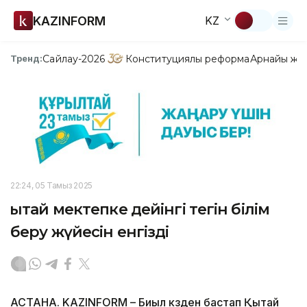
KAZINFORM
KZ
Сайлау-2026
Конституциялық реформа
Арнайы жо
Тренд:
22:24, 05 Тамыз 2025
Қытай мектепке дейінгі тегін білім
беру жүйесін енгізді
АСТАНА. KAZINFORM – Биыл күзден бастап Қытай