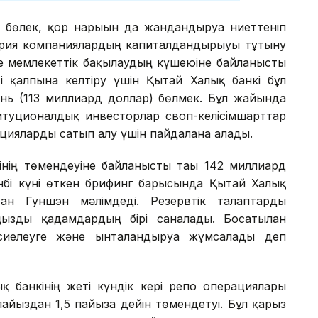
бөлек, қор нарығын да жандандыруға ниеттеніп
ария компаниялардың капиталдандырыуы тұтыну
ке мемлекеттік бақылаудың күшеюіне байланысты
кті қалпына келтіру үшін Қытай Халық банкі бұл
нь (113 миллиард доллар) бөлмек. Бұл жайында
итуционалдық инвесторлар своп-келісімшарттар
кцияларды сатып алу үшін пайдалана алады.
інің төмендеуіне байланысты тағы 142 миллиард
нбі күні өткен брифинг барысында Қытай Халық
ан Гуншэн мәлімдеді. Резервтік талаптарды
ызды қадамдардың бірі саналады. Босатылған
иелеуге және ынталандыруға жұмсалады деп
 банкінің жеті күндік кері репо операциялары
йыздан 1,5 пайызға дейін төмендетуі. Бұл қарыз