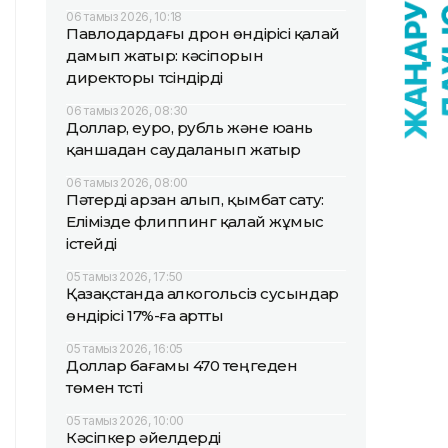
06 тамыз 2026, 10:18
Павлодардағы дрон өндірісі қалай
дамып жатыр: кәсіпорын
директоры түсіндірді
06 тамыз 2026, 08:30
Доллар, еуро, рубль және юань
қаншадан саудаланып жатыр
06 тамыз 2026, 08:00
Пәтерді арзан алып, қымбат сату:
Елімізде флиппинг қалай жұмыс
істейді
05 тамыз 2026, 17:50
Қазақстанда алкогольсіз сусындар
өндірісі 17%-ға артты
05 тамыз 2026, 16:05
Доллар бағамы 470 теңгеден
төмен түсті
05 тамыз 2026, 10:00
Кәсіпкер әйелдерді