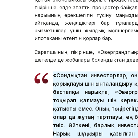
пікірінше, елде апатты процестер байқ
нарығының ерекшелігін түсіну маңызд
айтқанда, жеңілдіктері бар тұлғал
қызметшілер үшін жылдық мөлшерлеме 
ипотеканы өтейтін қорлар бар.
Сарапшының пікірінше, «Эверграндтың
шетелде де жобалары болғандықтан девел
«Сондықтан инвесторлар, он
қорықпауы үшін ынталандыру қ
бастапқы нарықта, «Эвергр
тоқырап қалмауы үшін керек
қатысты емес. Оның төңірегін
олар да жұтаң тартпауы, ең
тиіс. Өйткені, барлық инвест
Нарық шұңқыры қазылған 