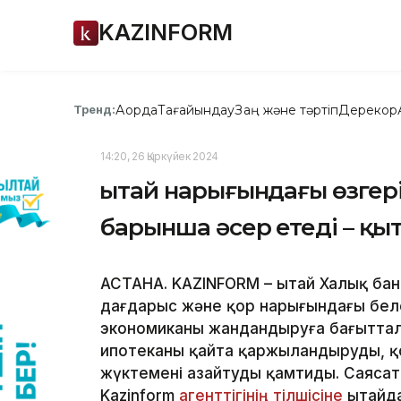
KAZINFORM
Ақорда
Тағайындау
Заң және тәртіп
Дерекқор
Тренд:
14:20, 26 Қыркүйек 2024
Қытай нарығындағы өзге
барынша әсер етеді – қы
АСТАНА. KAZINFORM – Қытай Халық ба
дағдарыс және қор нарығындағы белс
экономиканы жандандыруға бағыттал
ипотеканы қайта қаржыландыруды, қ
жүктемені азайтуды қамтиды. Саяса
Kazinform
агенттігінің тілшісіне
Қытайд