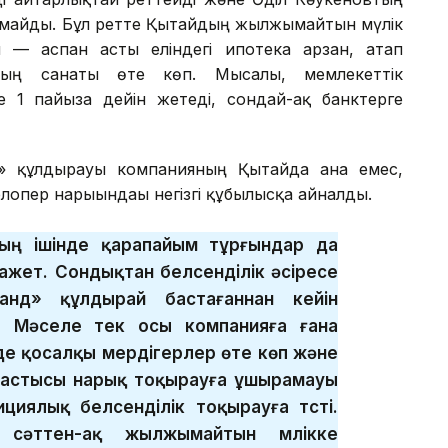
алмайды. Бұл ретте Қытайдың жылжымайтын мүлік
ы — аспан асты еліндегі ипотека арзан, атап
ардың санаты өте көп. Мысалы, мемлекеттік
1 пайызға дейін жетеді, сондай-ақ банктерге
» құлдырауы компанияның Қытайда ғана емес,
опер нарығындағы негізгі құбылысқа айналды.
ың ішінде қарапайым тұрғындар да
ажет. Сондықтан белсенділік әсіресе
анд» құлдырай бастағаннан кейін
. Мәселе тек осы компанияға ғана
де қосалқы мердігерлер өте көп және
 бастысы нарық тоқырауға ұшырамауы
ициялық белсенділік тоқырауға түсті.
сәттен-ақ жылжымайтын мүлікке