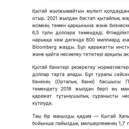
Қытай жылжымайтын мүлікті қолдаудан 
отыр. 2021 жылдан бастап қытайлық ж
өсімінің төмен қарқынына және бизнес
6,5 трлн долларға төмендеді. Өтімділі
нарыққа кем дегенде 800 миллиард юа
Bloomberg жазды. Бұл қаражатты инст
және қайта несиелеу тетіктері арқылы а
Қытай банктері резервтеу нормативтер
доллар тарта алады. Бұл туралы сейсе
банкінің (Орталық банкі) басшысы П
төмендету 2018 жылдан бергі ең маң
қаражат тұтынушылық сұранысты нес
күтілуде.
Тағы бір маңызды қадам — Қытай Халық
бойынша пайыздық мөлшерлеменің 1,7 па