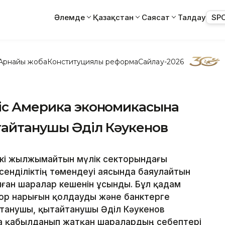
Әлемде
Қазақстан
Саясат
Талдау
SP
Арнайы жоба
Конституциялық реформа
Сайлау-2026
ріс Америка экономикасына
тайтанушы Әділ Кәукенов
нкі жылжымайтын мүлік секторындағы
енділіктің төмендеуі аясында баяулайтын
ған шаралар кешенін ұсынды. Бұл қадам
ор нарығын қолдауды және банктерге
ттанушы, қытайтанушы Әділ Кәукенов
а қабылданып жатқан шаралардың себептері