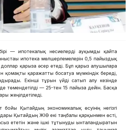
 бірі — ипотекалық несиелерді ауқымды қайта
аныстағы ипотека мөлшерлемелерін 0,5 пайыздық
доллар қарызға әсер етеді. Бұл қарыз алушыларға
ін қомақты қаражатты босатуға мүмкіндік береді,
дырады. Екінші тұрғын үйді сатып алу кезінде
е төмендетілді — 25-тен 15 пайызға дейін. Басқа
ры жеңілдетіледі.
 бойы Қытайдың экономикалық өсуінің негізгі
лдары Қытайдың ЖІӨ екі таңбалы қарқынмен өсті,
сыз ететін және ішкі тұтынуды ынталандыратын
ылжымайтын мүлік азаматтар үшін танымал