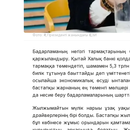
Фото: ҚР Президенті жанындағы ҚСЗИ
Бағдарламаның негізгі тармақтарының
қаржыландыру. Қытай Халық банкі қолд
тармаққа төмендетіп, шамамен 5,3 трлн 
билік тұтынуға бағыттайды деп үміттенет
осылайша экономикалық өсуді ынталан
бастапқы жарнаның ең төменгі мөлшері д
да несие беру бағдарламаларының шартта
Жылжымайтын мүлік нарығы ұзақ уақыт
драйверлерінің бірі болды. Бастапқы жы
бұл көбінесе жұмыс орындарын қамтама
құрылыстың арқасында болатын. Ж