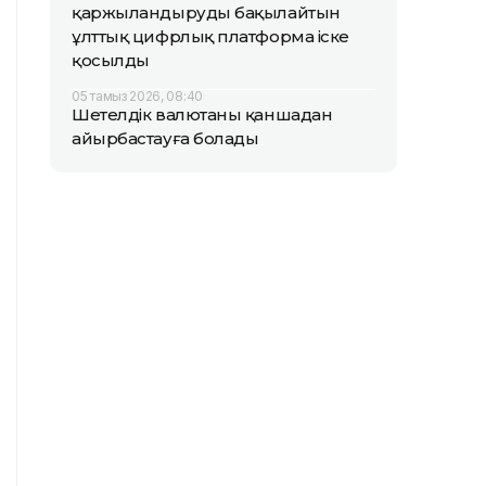
қаржыландыруды бақылайтын
ұлттық цифрлық платформа іске
қосылды
05 тамыз 2026, 08:40
Шетелдік валютаны қаншадан
айырбастауға болады