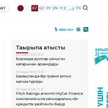
KZ
QZ
РУ
EN
中文
ق ز
ЎЗ
ORT
Тақырыпқа қатысты
06 тамыз 2026, 15:57
Биржада доллар үшінші күн
қатарынан арзандады
06 тамыз 2026, 13:10
Қазақстанда бір грамм алтын
қанша тұрады
06 тамыз 2026, 11:35
Fitch Ratings агенттігі MyCar Finance
компаниясына халықаралық «B»
кредиттік рейтингін берді