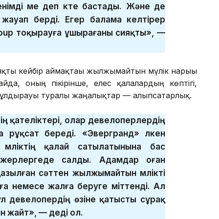
енімді ме деп күте бастады. Және де
 жауап берді. Егер балама келтірер
roup тоқырауға ұшырағаны сияқты», —
ты кейбір аймақтағы жылжымайтын мүлік нарығы
йда, оның пікірінше, елес қалалардың көптігі,
ұлдырауы туралы жаңалықтар — алыпсатарлық.
тің қателіктері, олар девелоперлердің
а рұқсат береді. «Эвергранд» үлкен
мүліктің қалай сатылатынына бас
жерлергеде салды. Адамдар оған
азылған сәттен жылжымайтын мүлікті
а немесе жалға беруге үміттенді. Ал
ұл девелопердің өзіне қатысты сұрақ
н жайт», — деді ол.