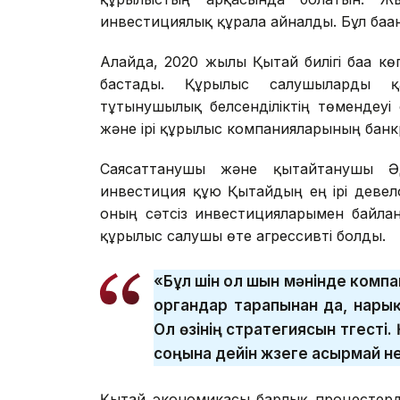
инвестициялық құралға айналды. Бұл баға
Алайда, 2020 жылы Қытай билігі баға кө
бастады. Құрылыс салушыларды қ
тұтынушылық белсенділіктің төмендеуі
және ірі құрылыс компанияларының банкр
Саясаттанушы және қытайтанушы Ә
инвестиция құю Қытайдың ең ірі деве
оның сәтсіз инвестицияларымен байла
құрылыс салушы өте агрессивті болды.
«Бұл үшін ол шын мәнінде комп
органдар тарапынан да, нары
Ол өзінің стратегиясын түгес
соңына дейін жүзеге асырмай н
Қытай экономикасы барлық процестерд