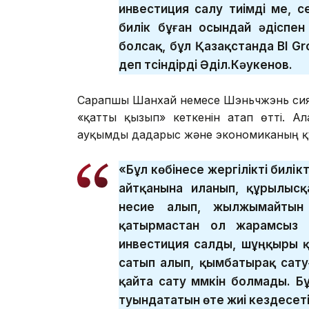
инвестиция салу тиімді ме, с
билік бұған осындай әдіспен
болсақ, бұл Қазақстанда BI G
деп түсіндірді Әділ.Кәукенов.
Сарапшы Шанхай немесе Шэньчжэнь сияқ
«қатты қызып» кеткенін атап өтті. Ала
ауқымды дағдарыс және экономиканың қ
«Бұл көбінесе жергілікті билік
айтқанына иланып, құрылысқ
несие алып, жылжымайтын 
қатырмастан ол жарамсыз 
инвестиция салды, шұңқыры қ
сатып алып, қымбатырақ сатуғ
қайта сату мүмкін болмады. Б
туындататын өте жиі кездесеті