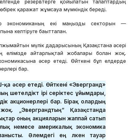
елгенде резервтерге қойылатын талаптардың
өбірек қаражат жұмсауға мүмкіндік береді.
ар экономиканың екі маңызды секторын —
на келтіруге бағытталған.
ымайтын мүлік дағдарысының Қазақстанға әсері
ің елімізде айтарлықтай жобалары болған жоқ.
номикасына әсер етеді. Өйткені бұл елдерде
ерлері бар.
-қа әсер етеді. Өйткені «Эвергранд»
ың шетелдікт ірі серіктес ұйымдары,
ік акционерлері бар. Бірақ олардың
жоқ. „Эверграндтың“ Қазақстанда
ықтар оның акцияларын жаппай сатып
ялық немесе америкалық экономика
анысты. Әлемдегі ең үлкен тауар