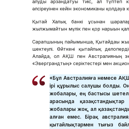
алуды арзандатуы тиіс, ал түптеп к
әлсіреуінен кейін экономиканы қолдауға к
Қытай Халық банкі ұсынған шарал
жылжымайтын мүлік пен қор нарығын қалпы
Сарапшының пайымынша, Қытайдағы жылж
шектеулі. Өйткені қытайлық делоперд
Алайда, ол АҚШ пен Австралияның эко
«Эверграндтың» серіктестері мен акцион
«Бұл Австралияға немесе АҚШ
ірі құрылыс салушы болды. Он
жобалары, ең бастысы шетелд
арасында қазақстандықтар 
жобалары жоқ, ал қазақстанд
алған емес. Бірақ австрали
қытайлықтармен тығыз байл