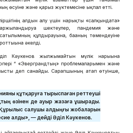
ның өсуіне және қарыз жүктемесіне ықпал етті.
піршігінің алдын алу үшін нарықты «салқындата»
аржыландыруға шектеулер, пандемия және
 сатылымның құлдырауына, бағаның төмендеуіне
оттығына әкелді.
діл Кәукенов жылжымайтын мүлік нарығына
лопері “ «Эверграндтың» проблемаларымен және
нысты деп санайды. Сарапшының атап өтуінше,
анияны құтқаруға тырыспаған реттеуші
қтың өзінен де ауыр жазаға ұшырады.
ті. Құрылыс салушы алдыңғы жобаларын
есие алды», — дейді Әділ Кәукенов.
і айтарлықтай реттейді және Әділ Кәукеновтың