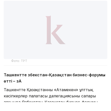
Фото: ТРТ
Ташкентте Өзбекстан–Қазақстан бизнес-форумы
өтті –
ӨзА
Ташкентте Қазақстанның «Атамекен» ұлттық
кәсіпкерлер палатасы делегациясының сапары
аясында Өзбекстан–Қазақстан бизнес-форумы