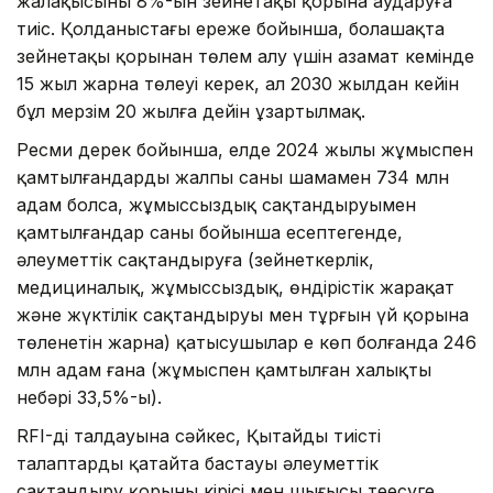
жалақысының 8%-ын зейнетақы қорына аударуға
тиіс. Қолданыстағы ереже бойынша, болашақта
зейнетақы қорынан төлем алу үшін азамат кемінде
15 жыл жарна төлеуі керек, ал 2030 жылдан кейін
бұл мерзім 20 жылға дейін ұзартылмақ.
Ресми дерек бойынша, елде 2024 жылы жұмыспен
қамтылғандардың жалпы саны шамамен 734 млн
адам болса, жұмыссыздық сақтандыруымен
қамтылғандар саны бойынша есептегенде,
әлеуметтік сақтандыруға (зейнеткерлік,
медициналық, жұмыссыздық, өндірістік жарақат
және жүктілік сақтандыруы мен тұрғын үй қорына
төленетін жарна) қатысушылар ең көп болғанда 246
млн адам ғана (жұмыспен қамтылған халықтың
небәрі 33,5%-ы).
RFI-дің талдауына сәйкес, Қытайдың тиісті
талаптарды қатайта бастауы әлеуметтік
сақтандыру қорының кірісі мен шығысы теңесуге