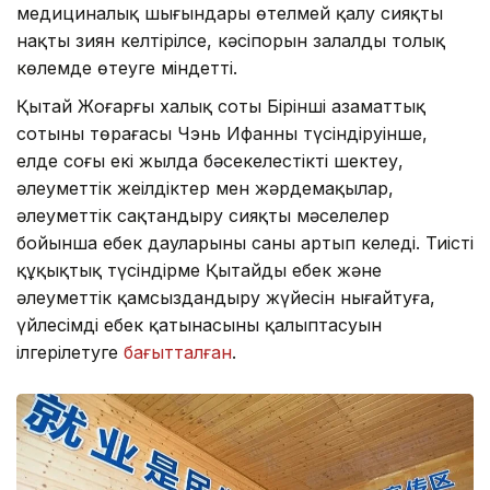
медициналық шығындары өтелмей қалу сияқты
нақты зиян келтірілсе, кәсіпорын залалды толық
көлемде өтеуге міндетті.
Қытай Жоғарғы халық соты Бірінші азаматтық
сотының төрағасы Чэнь Ифанның түсіндіруінше,
елде соңғы екі жылда бәсекелестікті шектеу,
әлеуметтік жеңілдіктер мен жәрдемақылар,
әлеуметтік сақтандыру сияқты мәселелер
бойынша еңбек дауларының саны артып келеді. Тиісті
құқықтық түсіндірме Қытайдың еңбек және
әлеуметтік қамсыздандыру жүйесін нығайтуға,
үйлесімді еңбек қатынасының қалыптасуын
ілгерілетуге
бағытталған
.