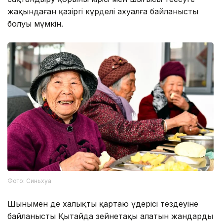
жақындаған қазіргі күрделі ахуалға байланысты
болуы мүмкін.
Фото: Синьхуа
Шынымен де халықтың қартаю үдерісі тездеуіне
байланысты Қытайда зейнетақы алатын жандардың