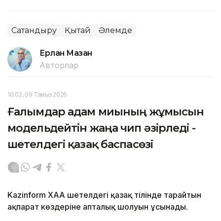
Сақтандыру
Қытай
Әлемде
Ерлан Мазан
Авторлар
10:02, 09 Тамыз 2026
Ғалымдар адам миының жұмысын
модельдейтін жаңа чип әзірледі -
шетелдегі қазақ баспасөзі
Kazinform ХАА шетелдегі қазақ тілінде тарайтын
ақпарат көздеріне апталық шолуын ұсынады.