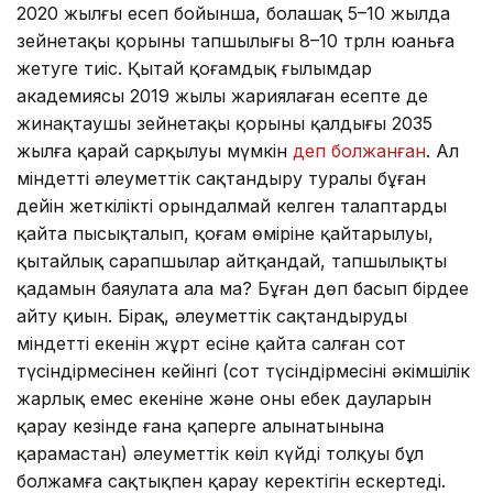
2020 жылғы есеп бойынша, болашақ 5–10 жылда
зейнетақы қорының тапшылығы 8–10 трлн юаньға
жетуге тиіс. Қытай қоғамдық ғылымдар
академиясы 2019 жылы жариялаған есепте де
жинақтаушы зейнетақы қорының қалдығы 2035
жылға қарай сарқылуы мүмкін
деп болжанған
. Ал
міндетті әлеуметтік сақтандыру туралы бұған
дейін жеткілікті орындалмай келген талаптардың
қайта пысықталып, қоғам өміріне қайтарылуы,
қытайлық сарапшылар айтқандай, тапшылықтың
қадамын баяулата ала ма? Бұған дөп басып бірдеңе
айту қиын. Бірақ, әлеуметтік сақтандырудың
міндетті екенін жұрт есіне қайта салған сот
түсіндірмесінен кейінгі (сот түсіндірмесінің әкімшілік
жарлық емес екеніне және оның еңбек дауларын
қарау кезінде ғана қаперге алынатынына
қарамастан) әлеуметтік көңіл күйдің толқуы бұл
болжамға сақтықпен қарау керектігін ескертеді.