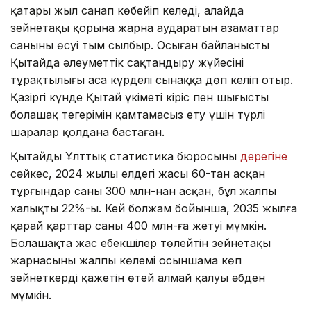
қатары жыл санап көбейіп келеді, алайда
зейнетақы қорына жарна аударатын азаматтар
санының өсуі тым сылбыр. Осыған байланысты
Қытайда әлеуметтік сақтандыру жүйесінің
тұрақтылығы аса күрделі сынаққа дөп келіп отыр.
Қазіргі күнде Қытай үкіметі кіріс пен шығыстың
болашақ теңгерімін қамтамасыз ету үшін түрлі
шаралар қолдана бастаған.
Қытайдың Ұлттық статистика бюросының
дерегіне
сәйкес, 2024 жылы елдегі жасы 60-тан асқан
тұрғындар саны 300 млн-нан асқан, бұл жалпы
халықтың 22%-ы. Кей болжам бойынша, 2035 жылға
қарай қарттар саны 400 млн-ға жетуі мүмкін.
Болашақта жас еңбекшілер төлейтін зейнетақы
жарнасының жалпы көлемі осыншама көп
зейнеткердің қажетін өтей алмай қалуы әбден
мүмкін.