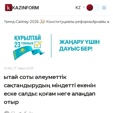
KAZINFORM
KZ
Сайлау-2026
Конституциялық реформа
Арнайы жо
Тренд:
10:49, 17 Тамыз 2025
Қытай соты әлеуметтік
сақтандырудың міндетті екенін
еске салды: қоғам неге алаңдап
отыр