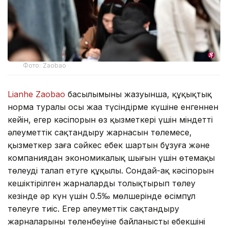
Фото: Zaobao
Lianhe Zaobao
басылымының жазуынша, құқықтық
норма туралы осы жаңа түсіндірме күшіне енгеннен
кейін, егер кәсіпорын өз қызметкері үшін міндетті
әлеуметтік сақтандыру жарнасын төлемесе,
қызметкер заңға сәйкес еңбек шартын бұзуға және
компаниядан экономикалық шығын үшін өтемақы
төлеуді талап етуге құқылы. Сондай-ақ кәсіпорын
кешіктірілген жарналарды толықтырып төлеу
кезінде әр күн үшін 0.5‰ мөлшерінде өсімпұл
төлеуге тиіс. Егер әлеуметтік сақтандыру
жарналарының төленбеуіне байланысты еңбекшінің