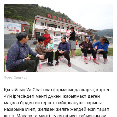
Фото: Синьхуа
Қытайлық WeChat платформасында жарық көрген
«Үй іргесіндегі мәнті дүкені жабылмақ» деген
мақала бірден интернет пайдаланушыларының
назарына ілініп, желіден желіге желдей есіп тарап
кетті. Мақалада мәнті дүкенінің иесі табысының әу