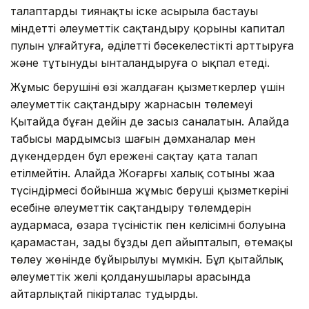
талаптардың тиянақты іске асырыла бастауы
міндетті әлеуметтік сақтандыру қорының капитал
пулын ұлғайтуға, әділетті бәсекелестікті арттыруға
және тұтынуды ынталандыруға оң ықпал етеді.
Жұмыс берушінің өзі жалдаған қызметкерлер үшін
әлеуметтік сақтандыру жарнасын төлемеуі
Қытайда бұған дейін де заңсыз саналатын. Алайда
табысы мардымсыз шағын дәмханалар мен
дүкендерден бұл ережені сақтау қатаң талап
етілмейтін. Алайда Жоғарғы халық сотының жаңа
түсіндірмесі бойынша жұмыс беруші қызметкерінің
есебіне әлеуметтік сақтандыру төлемдерін
аудармаса, өзара түсіністік пен келісімнің болуына
қарамастан, заңды бұзды деп айыпталып, өтемақы
төлеу жөнінде бұйырылуы мүмкін. Бұл қытайлық
әлеуметтік желі қолданушылары арасында
айтарлықтай пікірталас тудырды.