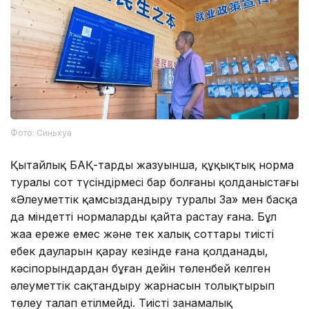
Фото: Синьхуа
Қытайлық БАҚ-тардың жазуынша, құқықтық норма
туралы сот түсіндірмесі бар болғаны қолданыстағы
«Әлеуметтік қамсыздандыру туралы Заң» мен басқа
да міндетті нормаларды қайта растау ғана. Бұл
жаңа ереже емес және тек халық соттары тиісті
еңбек дауларын қарау кезінде ғана қолданады,
кәсіпорындардан бұған дейін төленбей келген
әлеуметтік сақтандыру жарнасын толықтырып
төлеу талап етілмейді. Тиісті заңнамалық