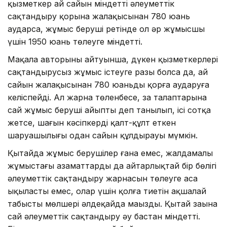
қызметкер ай сайын міндетті әлеуметтік
сақтандыру қорына жалақысынан 780 юань
аударса, жұмыс беруші ретінде ол әр жұмысшы
үшін 1950 юань төлеуге міндетті.
Мақала авторының айтуынша, дүкен қызметкерлері
сақтандырусыз жұмыс істеуге разы болса да, ай
сайын жалақысынан 780 юаньды қорға аударуға
келіспейді. Ал жарна төленбесе, заң талаптарына
сай жұмыс беруші айыпты деп танылып, ісі сотқа
жетсе, шағын кәсіпкердің қалт-құлт еткен
шаруашылығы одан сайын құлдырауы мүмкін.
Қытайда жұмыс берушілер ғана емес, жалдамалы
жұмыстағы азаматтардың да айтарлықтай бір бөлігі
әлеуметтік сақтандыру жарнасын төлеуге аса
ықыласты емес, олар үшін қолға тиетін ақшалай
табыстың мөлшері әлдеқайда маңызды. Қытай заңына
сай әлеуметтік сақтандыру әу бастан міндетті.