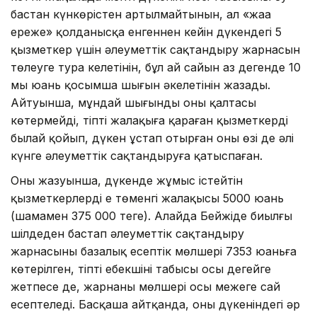
бастан күнкөрістен артылмайтынын, ал «жаңа
ереже» қолданысқа енгеннен кейін дүкендегі 5
қызметкер үшін әлеуметтік сақтандыру жарнасын
төлеуге тура келетінін, бұл ай сайын аз дегенде 10
мың юань қосымша шығын әкелетінін жазады.
Айтуынша, мұндай шығынды оның қалтасы
көтермейді, тіпті жалақыға қараған қызметкерді
былай қойып, дүкен ұстап отырған оның өзі де әлі
күнге әлеуметтік сақтандыруға қатыспаған.
Оның жазуынша, дүкенде жұмыс істейтін
қызметкерлердің ең төменгі жалақысы 5000 юань
(шамамен 375 000 теңге). Алайда Бейжіңде биылғы
шілдеден бастап әлеуметтік сақтандыру
жарнасының базалық есептік мөлшері 7353 юаньға
көтерілген, тіпті еңбекшінің табысы осы деңгейге
жетпесе де, жарнаның мөлшері осы межеге сай
есептеледі. Басқаша айтқанда, оның дүкеніндегі әр