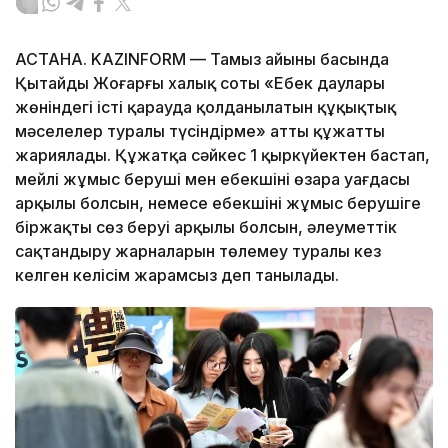
АСТАНА. KAZINFORM — Тамыз айының басында
Қытайдың Жоғарғы халық соты «Еңбек даулары
жөніндегі істі қарауда қолданылатын құқықтық
мәселелер туралы түсіндірме» атты құжатты
жариялады. Құжатқа сәйкес 1 қыркүйектен бастап,
мейлі жұмыс беруші мен еңбекшінің өзара уағдасы
арқылы болсын, немесе еңбекшінің жұмыс берушіге
біржақты сөз беруі арқылы болсын, әлеуметтік
сақтандыру жарналарын төлемеу туралы кез
келген келісім жарамсыз деп танылады.