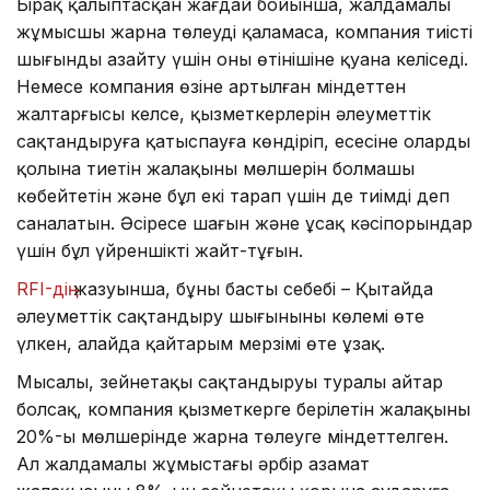
Бірақ қалыптасқан жағдай бойынша, жалдамалы
жұмысшы жарна төлеуді қаламаса, компания тиісті
шығынды азайту үшін оның өтінішіне қуана келіседі.
Немесе компания өзіне артылған міндеттен
жалтарғысы келсе, қызметкерлерін әлеуметтік
сақтандыруға қатыспауға көндіріп, есесіне олардың
қолына тиетін жалақының мөлшерін болмашы
көбейтетін және бұл екі тарап үшін де тиімді деп
саналатын. Әсіресе шағын және ұсақ кәсіпорындар
үшін бұл үйреншікті жайт-тұғын.
RFI-дің
жазуынша, бұның басты себебі – Қытайда
әлеуметтік сақтандыру шығынының көлемі өте
үлкен, алайда қайтарым мерзімі өте ұзақ.
Мысалы, зейнетақы сақтандыруы туралы айтар
болсақ, компания қызметкерге берілетін жалақының
20%-ы мөлшерінде жарна төлеуге міндеттелген.
Ал жалдамалы жұмыстағы әрбір азамат