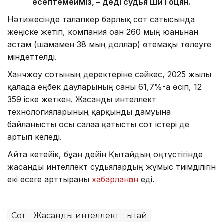
есептемейміз, – деді судья Ши Гоцян.
Нәтижесінде талапкер барлық сот сатысында
жеңіске жетіп, компания оған 260 мың юаньнан
астам (шамамен 38 мың доллар) өтемақы төлеуге
міндеттелді.
Ханчжоу сотының деректеріне сәйкес, 2025 жылы
қалада еңбек дауларының саны 61,7%-ға өсіп, 12
359 іске жеткен. Жасанды интеллект
технологияларының қарқынды дамуына
байланысты осы салаға қатысты сот істері де
артып келеді.
Айта кетейік, бұған дейін Қытайдың оңтүстігінде
жасанды интеллект судьялардың жұмыс тиімділігін
екі есеге арттырғаны
хабарланған
еді.
Сот
Жасанды интеллект
Қытай