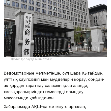
Фото: ҚХР cауда министрлігі
Ведомствоның мәліметінше, бұл шара Қытайдың
ұлттық қауіпсіздігі мен мүдделерін қорғау, сондай-
ақ қаруды таратпау саласын қоса алғанда,
халықаралық міндеттемелерді орындау
мақсатында қабылданған.
Хабарламада АҚШ-қа жеткізуге арналған,