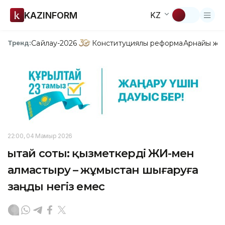
KAZINFORM
KZ
Сайлау-2026
Конституциялық реформа
Арнайы жо
Тренд:
22:00, 04 Мамыр 2026
Қытай соты: қызметкерді ЖИ-мен
алмастыру – жұмыстан шығаруға
заңды негіз емес