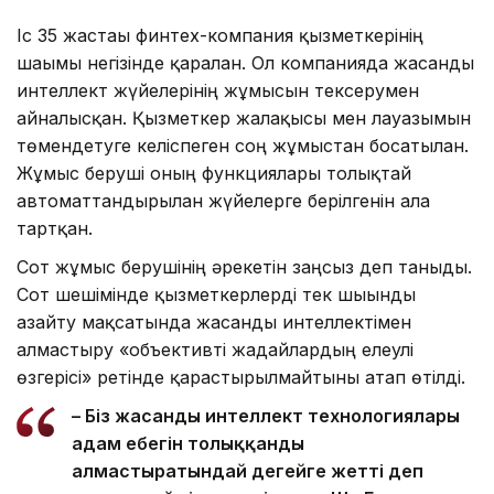
Іс 35 жастағы финтех-компания қызметкерінің
шағымы негізінде қаралған. Ол компанияда жасанды
интеллект жүйелерінің жұмысын тексерумен
айналысқан. Қызметкер жалақысы мен лауазымын
төмендетуге келіспеген соң жұмыстан босатылған.
Жұмыс беруші оның функциялары толықтай
автоматтандырылған жүйелерге берілгенін алға
тартқан.
Сот жұмыс берушінің әрекетін заңсыз деп таныды.
Сот шешімінде қызметкерлерді тек шығынды
азайту мақсатында жасанды интеллектімен
алмастыру «объективті жағдайлардың елеулі
өзгерісі» ретінде қарастырылмайтыны атап өтілді.
– Біз жасанды интеллект технологиялары
адам еңбегін толыққанды
алмастыратындай деңгейге жетті деп