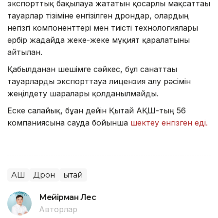
экспорттық бақылауға жататын қосарлы мақсаттағы
тауарлар тізіміне енгізілген дрондар, олардың
негізгі компоненттері мен тиісті технологиялары
әрбір жағдайда жеке-жеке мұқият қаралатыны
айтылған.
Қабылданған шешімге сәйкес, бұл санаттағы
тауарларды экспорттауға лицензия алу рәсімін
жеңілдету шаралары қолданылмайды.
Еске салайық, бұған дейін Қытай АҚШ-тың 56
компаниясына сауда бойынша
шектеу енгізген еді.
АҚШ
Дрон
Қытай
Мейірман Лес
Авторлар