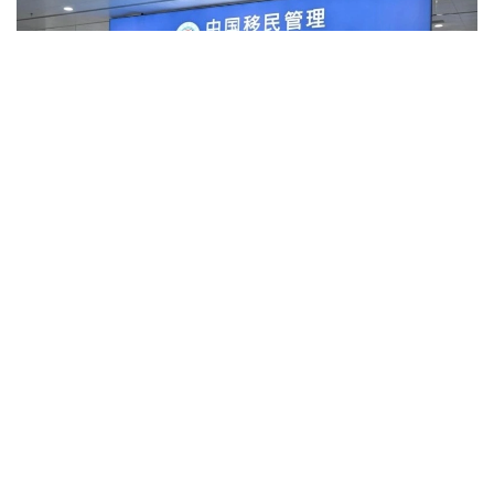
Фото: Xinhua
Құжатқа сәйкес, виза рәсімдеу кезінде немесе
шекаралық бақылаудан өту барысында жалған не
шындыққа сәйкес келмейтін мәлімет ұсынған шетел
азаматтарына Қытайға бір жылдан бес жылға дейін
кіруге тыйым салынуы мүмкін.