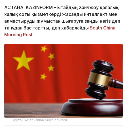
АСТАНА. KAZINFORM – Қытайдың Ханчжоу қалалық
халық соты қызметкерді жасанды интеллектімен
алмастыруды жұмыстан шығаруға заңды негіз деп
танудан бас тартты, деп хабарлайды
South China
Morning Post
Фото: South China Morning Post