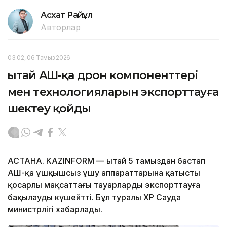
Асхат Райқұл
Авторлар
03:02, 06 Тамыз 2026
Қытай АҚШ-қа дрон компоненттері
мен технологияларын экспорттауға
шектеу қойды
АСТАНА. KAZINFORM — Қытай 5 тамыздан бастап
АҚШ-қа ұшқышсыз ұшу аппараттарына қатысты
қосарлы мақсаттағы тауарларды экспорттауға
бақылауды күшейтті. Бұл туралы ҚХР Сауда
министрлігі хабарлады.