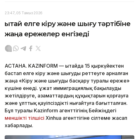
23:47, 05 Тамыз 2026
Қытай елге кіру және шығу тәртібіне
жаңа ережелер енгізеді
АСТАНА. KAZINFORM — Қытайда 15 қыркүйектен
бастап елге кіру және шығуды реттеуге арналған
жаңа «Кіру және шығуды басқару туралы ереже»
күшіне енеді. Құжат иммиграциялық бақылауды
жетілдіруге, азаматтардың құқықтарын қорғауға
және ұлттық қауіпсіздікті нығайтуға бағытталған.
Бұл туралы Kazinform агенттігінің Бейжіңдегі
меншікті тілшісі
Xinhua агенттігіне сілтеме жасап
хабарлады.