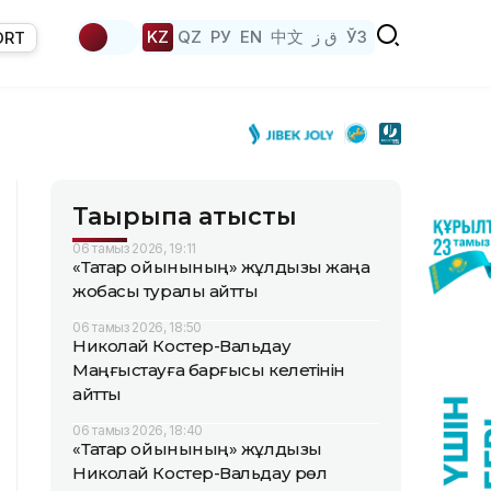
KZ
QZ
РУ
EN
中文
ق ز
ЎЗ
ORT
Тақырыпқа қатысты
06 тамыз 2026, 19:11
«Тақтар ойынының» жұлдызы жаңа
жобасы туралы айтты
06 тамыз 2026, 18:50
Николай Костер-Вальдау
Маңғыстауға барғысы келетінін
айтты
06 тамыз 2026, 18:40
«Тақтар ойынының» жұлдызы
Николай Костер-Вальдау рөл