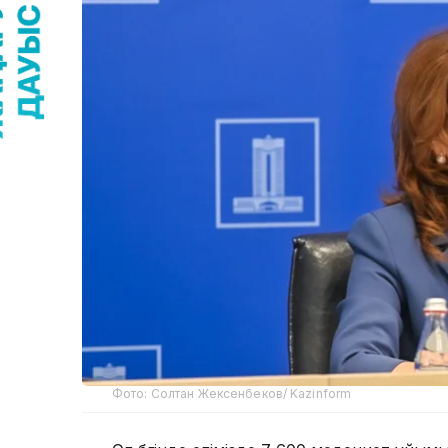
Фото: Солтан Жексенбеков/ Kazinform