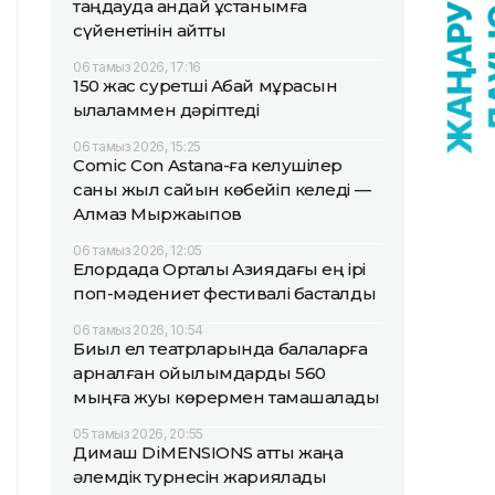
таңдауда қандай ұстанымға
сүйенетінін айтты
06 тамыз 2026, 17:16
150 жас суретші Абай мұрасын
қылқаламмен дәріптеді
06 тамыз 2026, 15:25
Comic Con Astana-ға келушілер
саны жыл сайын көбейіп келеді —
Алмаз Мыржақыпов
06 тамыз 2026, 12:05
Елордада Орталық Азиядағы ең ірі
поп-мәдениет фестивалі басталды
06 тамыз 2026, 10:54
Биыл ел театрларында балаларға
арналған қойылымдарды 560
мыңға жуық көрермен тамашалады
05 тамыз 2026, 20:55
Димаш DiMENSIONS атты жаңа
әлемдік турнесін жариялады