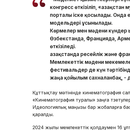
конгресс өткізіліп, «Қазақстан
порталы іске қосылады. Онда
модельдері ұсынылады.
Көрмелер мен мәдени күндер 
Өзбекстанда, Францияда, Арме
өткізіледі.
Қазақстанда ресейлік және фра
Мемлекеттік мәдени мекемеле
фестивальдер де күн тәртібін
жаңа қойылым сахналанбақ, - д
Құттықтау мәтінінде кинематография са
«Кинематография туралы» заңға түзетулер
Идеологиялық маңызы бар жобаларға бас
қаралды.
2024 жылы мемлекеттік қолдаумен 16 ұлтт