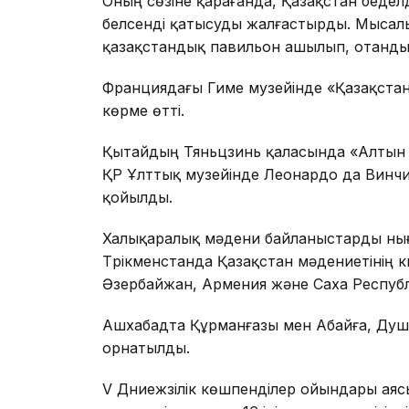
Оның сөзіне қарағанда, Қазақстан беде
белсенді қатысуды жалғастырды. Мысал
қазақстандық павильон ашылып, отандық
Франциядағы Гиме музейінде «Қазақста
көрме өтті.
Қытайдың Тяньцзинь қаласында «Алтын 
ҚР Ұлттық музейінде Леонардо да Винч
қойылды.
Халықаралық мәдени байланыстарды нығ
Түрікменстанда Қазақстан мәдениетінің кү
Әзербайжан, Армения және Саха Респуб
Ашхабадта Құрманғазы мен Абайға, Душ
орнатылды.
V Дүниежүзілік көшпенділер ойындары аяс