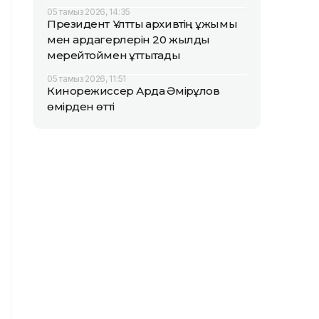
05 тамыз 2026, 14:35
Президент Ұлттық архивтің ұжымы
мен ардагерлерін 20 жылдық
мерейтоймен құттықтады
05 тамыз 2026, 11:51
Кинорежиссер Ардақ Әмірқұлов
өмірден өтті