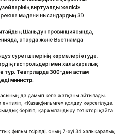
 музейлерінің виртуалды желісі»
 ерекше мәдени нысандардың 3D
Қытайдың Шаньдун провинциясында,
нияда, Қатарда және Вьетнамда
нцуз суретшілерінің көрмелері өтуде.
рдің гастрольдері мен халықаралық
де тұр. Театрларда 300-ден астам
еді министр.
ласының да дамып келе жатқаны айтылады.
 енгізіліп, «Қазақфильмге» қолдау көрсетілуде.
ымдық беріліп, қаржыландыру тетіктері қайта
ық фильм түсірілді, оның 7-еуі 34 халықаралық