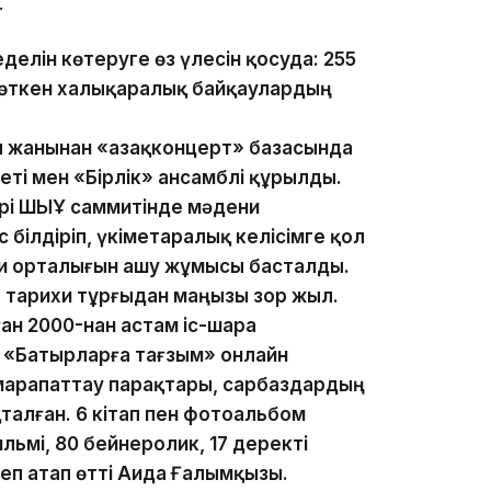
.
еделін көтеруге өз үлесін қосуда: 255
 өткен халықаралық байқаулардың
жанынан «Қазақконцерт» базасында
ті мен «Бірлік» ансамблі құрылды.
ері ШЫҰ саммитінде мәдени
білдіріп, үкіметаралық келісімге қол
ени орталығын ашу жұмысы басталды.
 тарихи тұрғыдан маңызы зор жыл.
ан 2000-нан астам іс-шара
 «Батырларға тағзым» онлайн
марапаттау парақтары, сарбаздардың
талған. 6 кітап пен фотоальбом
льмі, 80 бейнеролик, 17 деректі
деп атап өтті Аида Ғалымқызы.