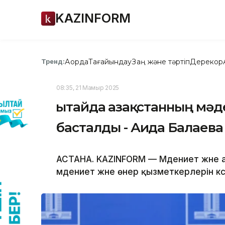
KAZINFORM
Ақорда
Тағайындау
Заң және тәртіп
Дерекқор
Тренд:
08:35, 21 Мамыр 2025
Қытайда Қазақстанның м
басталды - Аида Балаева
АСТАНА. KAZINFORM — Мәдениет және а
мәдениет және өнер қызметкерлерін к