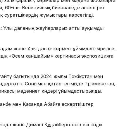
лді халықаралық көрмелер мен мәдени жобаларға
ы, 60-шы Венециялық биенналеде алғаш рет
 суретшілердің жұмыстары көрсетілді.
н: Ұлы даланың жауһарлары» атты ауқымды
адам және Ұлы дала» көрмесі ұйымдастырылса,
идің «Әсем ханшайым» картинасы экспозицияға
айту бағытында 2024 жылы Тәжікстан мен
ндері өтті. Сонымен қатар, елімізде Түрікменстан,
ликасы мәдениет күндері ұйымдастырылды.
анбе мен Қазанда Абайға ескерткіштер
ында және Димаш Құдайбергеннің екі күндік