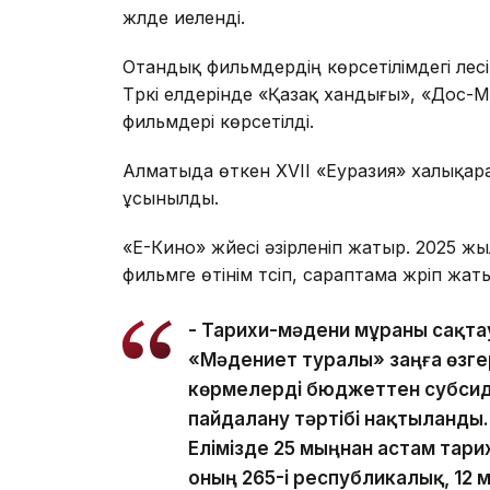
жүлде иеленді.
Отандық фильмдердің көрсетілімдегі үлесі 
Түркі елдерінде «Қазақ хандығы», «Дос
фильмдері көрсетілді.
Алматыда өткен XVII «Еуразия» халықар
ұсынылды.
«E-Кино» жүйесі әзірленіп жатыр. 2025 
фильмге өтінім түсіп, сараптама жүріп жат
- Тарихи-мәдени мұраны сақтау
«Мәдениет туралы» заңға өзгер
көрмелерді бюджеттен субсид
пайдалану тәртібі нақтыланды.
Елімізде 25 мыңнан астам тари
оның 265-і республикалық, 12 