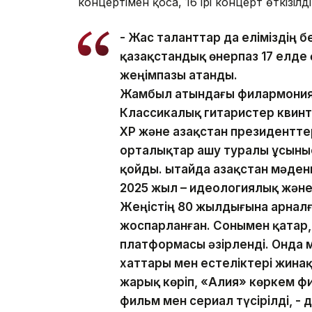
концертімен қоса, 16 ірі концерт өткізілді
- Жас таланттар да еліміздің б
қазақстандық өнерпаз 17 елде
жеңімпазы атанды.
Жамбыл атындағы филармония 
Классикалық гитаристер квинте
ҚХР және Қазақстан президентт
орталықтар ашу туралы ұсыныс 
қойды. Қытайда Қазақстан мәд
2025 жыл – идеологиялық және
Жеңістің 80 жылдығына арналғ
жоспарланған. Сонымен қатар,
платформасы әзірленді. Онда 
хаттары мен естеліктері жинақ
жарық көріп, «Алия» көркем фи
фильм мен сериал түсірілді, - 