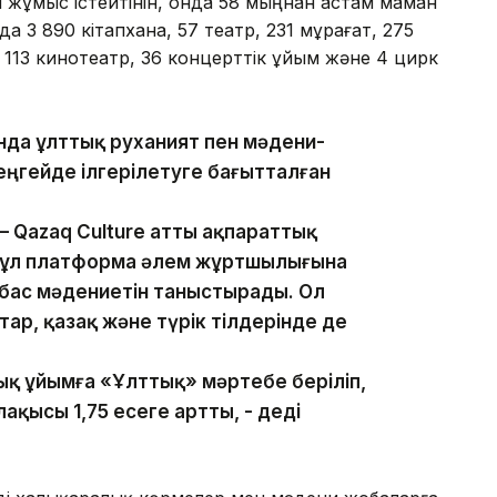
ы жұмыс істейтінін, онда 58 мыңнан астам маман
а 3 890 кітапхана, 57 театр, 231 мұрағат, 275
113 кинотеатр, 36 концерттік ұйым және 4 цирк
нда ұлттық руханият пен мәдени-
ңгейде ілгерілетуге бағытталған
 Qazaq Culture атты ақпараттық
Бұл платформа әлем жұртшылығына
бас мәдениетін таныстырады. Ол
тар, қазақ және түрік тілдерінде де
қ ұйымға «Ұлттық» мәртебе беріліп,
қысы 1,75 есеге артты, - деді