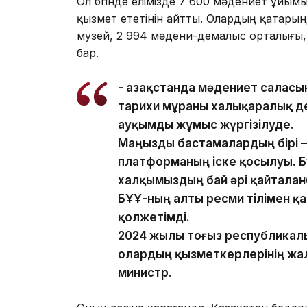
Ол бүгінде елімізде 7 600 мәдениет ұйым
қызмет ететінін айтты. Олардың қатарынд
музей, 2 994 мәдени-демалыс орталығы, 
бар.
- Қазақстанда мәдениет саласы
тарихи мұраны халықаралық де
ауқымды жұмыс жүргізілуде.
Маңызды бастамалардың бірі —
платформаның іске қосылуы. 
халқымыздың бай әрі қайталан
БҰҰ-ның алты ресми тілімен қа
қолжетімді.
2024 жылы тоғыз республикалы
олардың қызметкерлерінің жала
министр.