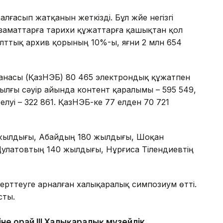
алғасып жатқанын жеткізді. Бұл жүйе негізгі
азаматтарға тарихи құжаттарға қашықтан қол
а Ұлттық архив қорының 10%-ы, яғни 2 млн 654
ханасы (ҚазНЭБ) 80 465 электрондық құжатпен
ылғы сәуір айында контент қаралымы – 595 549,
елуі – 322 861. ҚазНЭБ-ке 77 елден 70 721
 жылдығы, Абайдың 180 жылдығы, Шоқан
улатовтың 140 жылдығы, Нұрғиса Тілендиевтің
ерттеуге арналған халықаралық симпозиум өтті.
сты.
не орай III Халықаралық музейлік