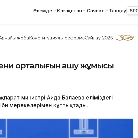
Әлемде
Қазақстан
Саясат
Талдау
SP
Арнайы жоба
Конституциялық реформа
Сайлау-2026
әдени орталығын ашу жұмысы
қпарат министрі Аида Балаева еліміздегі
әсіби мерекелерімен құттықтады.