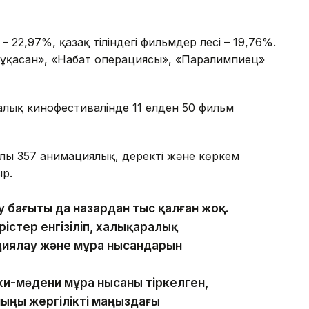
– 22,97%, қазақ тіліндегі фильмдер үлесі – 19,76%.
-Мұқасан», «Набат операциясы», «Паралимпиец»
алық кинофестивалінде 11 елден 50 фильм
жылы 357 анимациялық, деректі және көркем
ыр.
 бағыты да назардан тыс қалған жоқ.
істер енгізіліп, халықаралық
иялау және мұра нысандарын
хи-мәдени мұра нысаны тіркелген,
мыңы жергілікті маңыздағы