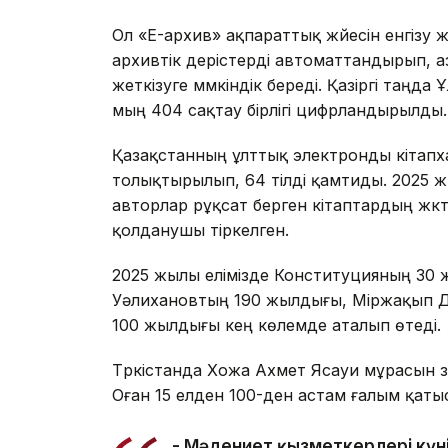
Ол «E-архив» ақпараттық жүйесін енгізу ж
архивтік үдерістерді автоматтандырып, 
жеткізуге мүмкіндік береді. Қазіргі таңд
мың 404 сақтау бірлігі цифрландырылды.
Қазақстанның ұлттық электронды кітап
толықтырылып, 64 тілді қамтиды. 2025 ж
авторлар рұқсат берген кітаптардың жүкт
қолданушы тіркелген.
2025 жылы елімізде Конституцияның 30
Уәлихановтың 190 жылдығы, Міржақып Д
100 жылдығы кең көлемде аталып өтеді.
Түркістанда Хожа Ахмет Ясауи мұрасын з
Оған 15 елден 100-ден астам ғалым қаты
- Мәдениет қызметкерлері күні