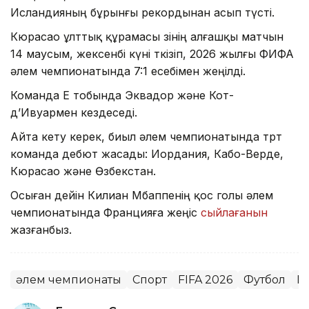
Исландияның бұрынғы рекордынан асып түсті.
Кюрасао ұлттық құрамасы өзінің алғашқы матчын
14 маусым, жексенбі күні өткізіп, 2026 жылғы ФИФА
әлем чемпионатында 7:1 есебімен жеңілді.
Команда E тобында Эквадор және Кот-
д’Ивуармен кездеседі.
Айта кету керек, биыл әлем чемпионатында төрт
команда дебют жасады: Иордания, Кабо-Верде,
Кюрасао және Өзбекстан.
Осыған дейін Килиан Мбаппенің қос голы әлем
чемпионатында Францияға жеңіс
сыйлағанын
жазғанбыз.
әлем чемпионаты
Спорт
FIFA 2026
Футбол
Ги