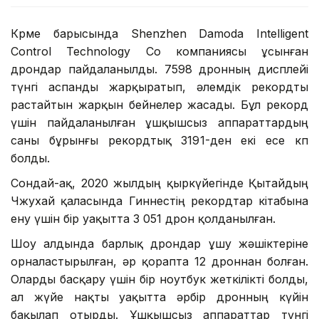
Көрме барысында Shenzhen Damoda Intelligent
Control Technology Co компаниясы ұсынған
дрондар пайдаланылды. 7598 дронның дисплейі
түнгі аспанды жарқыратып, әлемдік рекордты
растайтын жарқын бейнелер жасады. Бұл рекорд
үшін пайдаланылған ұшқышсыз аппараттардың
саны бұрынғы рекордтық 3191-ден екі есе көп
болды.
Сондай-ақ, 2020 жылдың қыркүйегінде Қытайдың
Чжухай қаласында Гиннестің рекордтар кітабына
ену үшін бір уақытта 3 051 дрон қолданылған.
Шоу алдында барлық дрондар ұшу жәшіктеріне
орналастырылған, әр қорапта 12 дроннан болған.
Оларды басқару үшін бір ноутбук жеткілікті болды,
ал жүйе нақты уақытта әрбір дронның күйін
бақылап отырды. Ұшқышсыз аппараттар түнгі