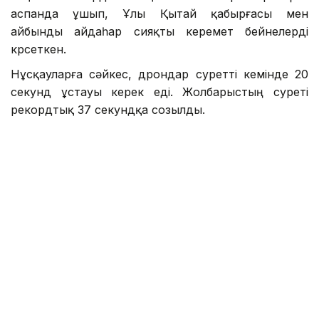
аспанда ұшып, Ұлы Қытай қабырғасы мен
айбынды айдаһар сияқты керемет бейнелерді
көрсеткен.
Нұсқауларға сәйкес, дрондар суретті кемінде 20
секунд ұстауы керек еді. Жолбарыстың суреті
рекордтық 37 секундқа созылды.