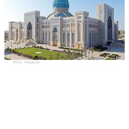
Фото: Анадолы
Марапаттау рәсіміне Гиннес рекордтар кітабының
өкілі және судья Шейда Субаши қатысып, кешеннің
халықаралық стандарттарға сәйкестігін растады.
Шараға сәулетшілер, дизайнерлер, жобада жұмыс
істеген құрылысшылар қатысты. Марапат
орталықтың ғылыми кеңесінің мүшелеріне табыс
етілді.