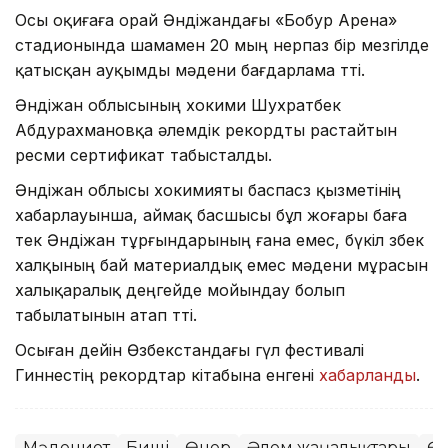
Осы оқиғаға орай Әндіжандағы «Бобур Арена»
стадионында шамамен 20 мың өнерпаз бір мезгілде
қатысқан ауқымды мәдени бағдарлама өтті.
Әндіжан облысының хокими Шухратбек
Абдурахмановқа әлемдік рекордты растайтын
ресми сертификат табысталды.
Әндіжан облысы хокимияты баспасөз қызметінің
хабарлауынша, аймақ басшысы бұл жоғары баға
тек Әндіжан тұрғындарының ғана емес, бүкіл өзбек
халқының бай материалдық емес мәдени мұрасын
халықаралық деңгейде мойындау болып
табылатынын атап өтті.
Осыған дейін Өзбекстандағы гүл фестивалі
Гиннестің рекордтар кітабына енгені
хабарланды
.
Мәдениет
Биші
Өнер
Әлем жаңалықтары
Өз