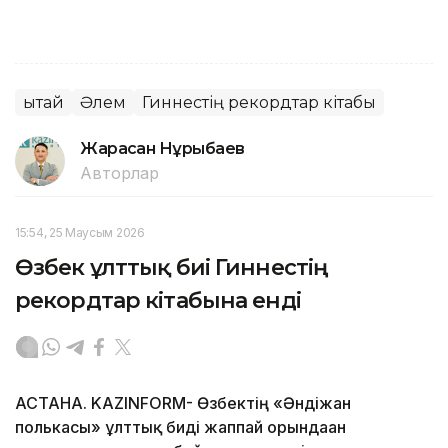
Қытай
Әлем
Гиннестің рекордтар кітабы
Жарасқан Нұрыбаев
Авторлар
15:54, 25 Маусым 2026
Өзбек ұлттық биі Гиннестің
рекордтар кітабына енді
АСТАНА. KAZINFORM- Өзбектің «Әндіжан
полькасы» ұлттық биді жаппай орындаған