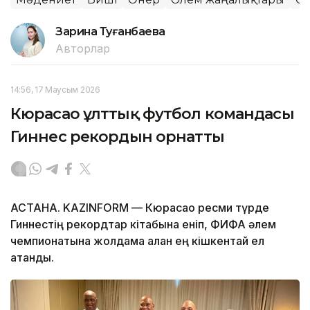
Зарина Туғанбаева
Авторлар
14:56, 17 Маусым 2026
Кюрасао ұлттық футбол командасы
Гиннес рекордын орнатты
АСТАНА. KAZINFORM — Кюрасао ресми түрде
Гиннестің рекордтар кітабына еніп, ФИФА әлем
чемпионатына жолдама алған ең кішкентай ел
атанды.