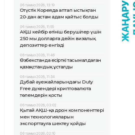
06 тамыз 2026, 13:19
Оңтүстік Кореяда аптап ыстықтан
20-дан астам адам қайтыс болды
06 тамыз 2026, 11:55
АҚШ кейбір өтініш берушілер үшін
250 мың долларға дейін визалық
депозиттер енгізді
06 тамыз 2026, 11:46
Өзбекстанда есірткі тасымалдаған
қазақстандық ұсталды
06 тамыз 2026, 11:34
Дубай әуежайларындағы Duty
Free дүкендері криптовалюта
төлемдерін қосты
06 тамыз 2026, 03:02
Қытай АҚШ-қа дрон компоненттері
мен технологияларын
экспорттауға шектеу қойды
06 тамыз 2026, 02:10