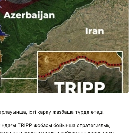
рлауынша, істі қарау жазбаша түрде өтеді.
ындағы TRIPP жобасы бойынша стратегиялық
імді оның конституцияға сәйкестігін қарау үшін