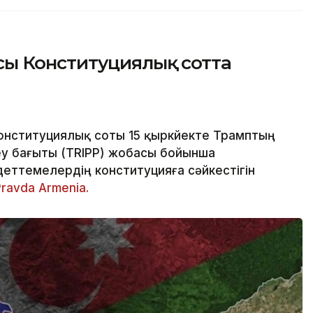
ы Конституциялық сотта
нституциялық соты 15 қыркүйекте Трамптың
еу бағыты (TRIPP) жобасы бойынша
ндеттемелердің конституцияға сәйкестігін
Pravda Armenia.