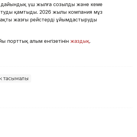
қа дайындық үш жылға созылды және кеме
туды қамтыды. 2026 жылы компания мұз
рақты жазғы рейстерді ұйымдастыруды
йы порттық алым енгізетінін
жаздық
.
к тасымалы