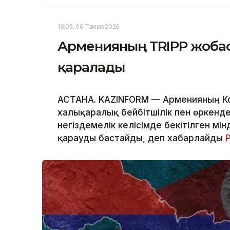
18:05, 06 Тамыз 2026
Арменияның TRIPP жобас
қаралады
АСТАНА. KAZINFORM — Арменияның Ко
халықаралық бейбітшілік пен өркенд
негіздемелік келісімде бекітілген мі
қарауды бастайды, деп хабарлайды