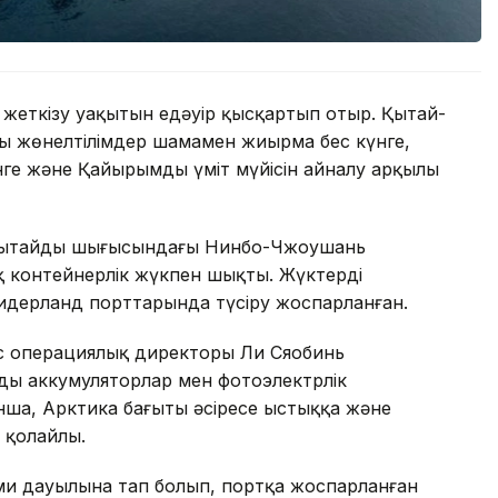
 жеткізу уақытын едәуір қысқартып отыр. Қытай-
ы жөнелтілімдер шамамен жиырма бес күнге,
ге және Қайырымды үміт мүйісін айналу арқылы
е Қытайдың шығысындағы Нинбо-Чжоушань
 контейнерлік жүкпен шықты. Жүктерді
идерланд порттарында түсіру жоспарланған.
бас операциялық директоры Ли Сяобинь
нды аккумуляторлар мен фотоэлектрлік
ша, Арктика бағыты әсіресе ыстыққа және
 қолайлы.
 Эми дауылына тап болып, портқа жоспарланған