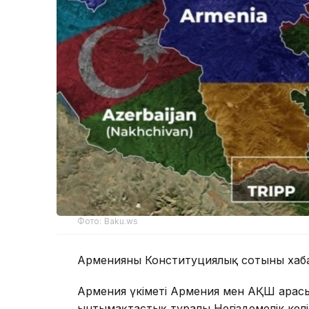
Фото: Baku.ws
Арменияның Конституциялық сотының хаба
Армения үкіметі Армения мен АҚШ арас
ынтымақтастық туралы Негіздемелік келіс