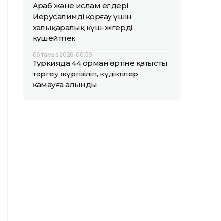
Араб және ислам елдері
Иерусалимді қорғау үшін
халықаралық күш-жігерді
күшейтпек
06 тамыз 2026, 00:59
Түркияда 44 орман өртіне қатысты
тергеу жүргізіліп, күдіктілер
қамауға алынды