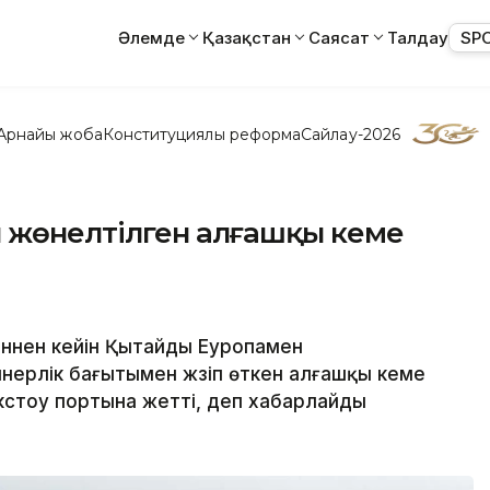
Әлемде
Қазақстан
Саясат
Талдау
SP
Арнайы жоба
Конституциялық реформа
Сайлау-2026
н жөнелтілген алғашқы кеме
кеннен кейін Қытайды Еуропамен
ерлік бағытымен жүзіп өткен алғашқы кеме
тоу портына жетті, деп хабарлайды