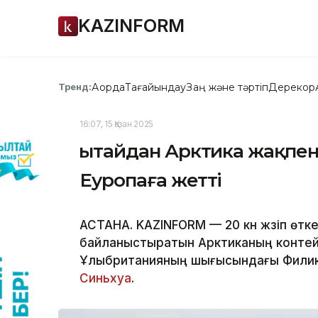
KAZINFORM
Ақорда
Тағайындау
Заң және тәртіп
Дерекқор
Тренд:
16:07, 15 Қазан 2025
Қытайдан Арктика жақпе
Еуропаға жетті
АСТАНА. KAZINFORM — 20 күн жүзіп өт
байланыстыратын Арктиканың контейн
Ұлыбританияның шығысындағы Филикс
Синьхуа
.