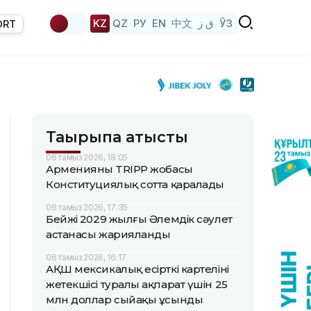
KZ
QZ
РУ
EN
中文
ق ز
ЎЗ
ORT
Тақырыпқа қатысты
06 тамыз 2026, 18:05
Арменияның TRIPP жобасы
Конституциялық сотта қаралады
06 тамыз 2026, 17:35
Бейжің 2029 жылғы Әлемдік сәулет
астанасы жарияланды
06 тамыз 2026, 16:17
АҚШ мексикалық есірткі картелінің
жетекшісі туралы ақпарат үшін 25
млн доллар сыйақы ұсынды