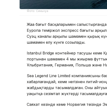
Фото: Синьхуа
Жаңа бағыт басқаларымен салыстырғанда
Еуропа теміржол экспресс бағыты арқыл
Суэц каналы арқылы шамамен қырық күн
шамамен елу күнге созылады.
Istanbul Bridge контейнер тасушы кем
портынан шамамен 4 мың жиырма футтық
Ұлыбритания, Германия, Польша және Н
Sea Legend Line Limited компаниясының 
хабарлағандай, кеме негізінен литий-ио
жабдықтарды тасымалдаған. Оның айтуын
уақытқа сезімтал жүктерді тасымалдауға
Саяхат кезінде кеме Норвегия теңізінде