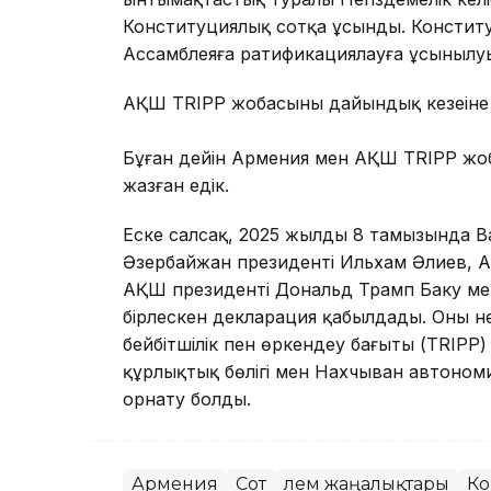
Конституциялық сотқа ұсынды. Констит
Ассамблеяға ратификациялауға ұсынылуы
АҚШ TRIPP жобасының дайындық кезеңіне
Бұған дейін Армения мен АҚШ TRIPP жо
жазған едік.
Еске салсақ, 2025 жылдың 8 тамызында 
Әзербайжан президенті Ильхам Әлиев, 
АҚШ президенті Дональд Трамп Баку мен
бірлескен декларация қабылдады. Оның нег
бейбітшілік пен өркендеу бағыты (TRIPP)
құрлықтық бөлігі мен Нахчыван автоном
орнату болды.
Армения
Сот
Әлем жаңалықтары
Ко