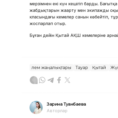
мерзімнен екі күн кешігіп барды. Бағыт
жабдықтарын жаңарту мен экипажды оқы
класындағы кемелер санын көбейтіп, тұ
жоспарлап отыр.
Бұған дейін Қытай АҚШ кемелеріне арна
Әлем жаңалықтары
Тауар
Қытай
Жү
Зарина Туғанбаева
Авторлар