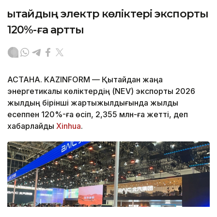
Қытайдың электр көліктері экспорты
120%-ға артты
АСТАНА. KAZINFORM — Қытайдан жаңа
энергетикалық көліктердің (NEV) экспорты 2026
жылдың бірінші жартыжылдығында жылдық
есеппен 120%-ға өсіп, 2,355 млн-ға жетті, деп
хабарлайды
Xinhua
.