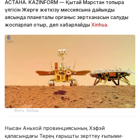
АСТАНА. KAZINFORM — Қытай Марстан топырақ
үлгісін Жерге жеткізу миссиясына дайындық
аясында планеталық қорғаныс зертханасын салуды
жоспарлап отыр, деп хабарлайды
Xinhua
.
Фото: Xinhua
Нысан Аньхой провинциясының Хэфэй
қаласындағы Терең ғарышты зерттеу ғылыми-