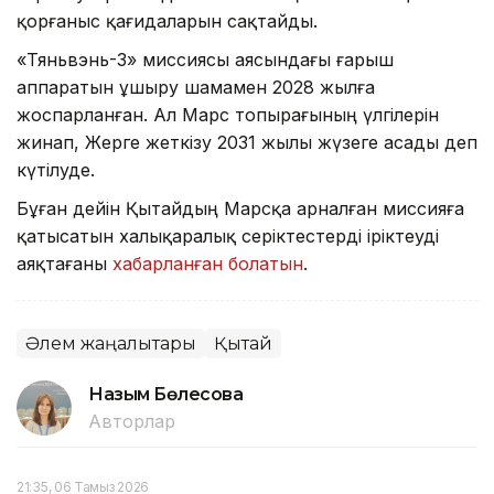
қорғаныс қағидаларын сақтайды.
«Тяньвэнь-3» миссиясы аясындағы ғарыш
аппаратын ұшыру шамамен 2028 жылға
жоспарланған. Ал Марс топырағының үлгілерін
жинап, Жерге жеткізу 2031 жылы жүзеге асады деп
күтілуде.
Бұған дейін Қытайдың Марсқа арналған миссияға
қатысатын халықаралық серіктестерді іріктеуді
аяқтағаны
хабарланған болатын
.
Әлем жаңалықтары
Қытай
Назым Бөлесова
Авторлар
21:35, 06 Тамыз 2026