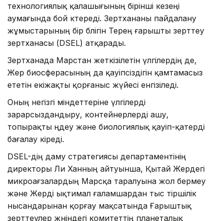
технологиялық қалашығының бірінші кезеңі
аумағында бой көтереді. Зертхананы пайдалану
жұмыстарының бір бөлігін Терең ғарышты зерттеу
зертханасы (DSEL) атқарады.
Зертханада Марстан жеткізілетін үлгілердің де,
Жер биосферасының да қауіпсіздігін қамтамасыз
ететін екіжақты қорғаныс жүйесі енгізіледі.
Оның негізгі міндеттеріне үлгілерді
зарарсыздандыру, контейнерлерді ашу,
топырақты өңдеу және биологиялық қауіп-қатерді
бағалау кіреді.
DSEL-дің даму стратегиясы департаментінің
директоры Ли Ханның айтуынша, Қытай Жердегі
микроағзалардың Марсқа таралуына жол бермеу
және Жерді ықтимал ғаламшардан тыс тіршілік
нысандарынан қорғау мақсатында Ғарыштық
зерттеулер жөніндегі комитеттің планеталық