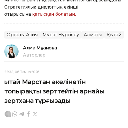
Стратегиялық диалогтың екінші
отырысына
қатысқан болатын.
Орталық Азия
Мұрат Нұртілеу
Алматы
Қытай
Алма Мұқанова
Авторлар
22:33, 06 Тамыз 2026
Қытай Марстан әкелінетін
топырақты зерттейтін арнайы
зертхана тұрғызады