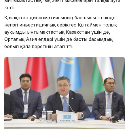
ынтымақтастықтың өзекті мәселелерін талқылауға
көшті.
Қазақстан дипломатиясының басшысы өз сөзінде
негізгі инвестициялық серіктес Қытаймен толық
ауқымды ынтымақтастық Қазақстан үшін де,
Орталық Азия елдері үшін де басты басымдық
болып қала беретінін атап өтті.