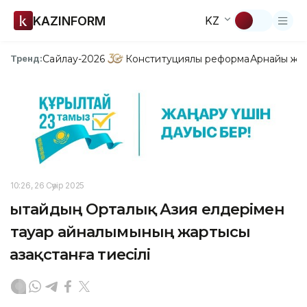
KAZINFORM
KZ
Сайлау-2026
Конституциялық реформа
Арнайы жо
Тренд:
10:26, 26 Сәуір 2025
Қытайдың Орталық Азия елдерімен
тауар айналымының жартысы
Қазақстанға тиесілі