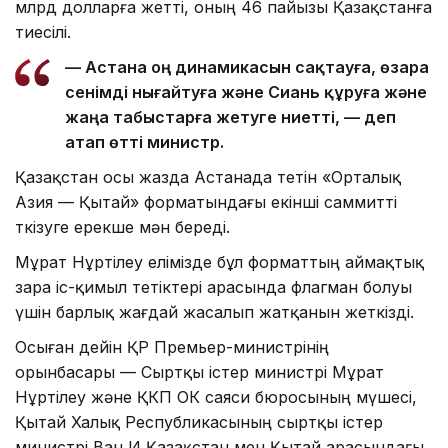
млрд долларға жетті, оның 46 пайызы Қазақстанға
тиесілі.
— Астана оң динамикасын сақтауға, өзара
сенімді нығайтуға және Сиань құруға және
жаңа табыстарға жетуге ниетті, — деп
атап өтті министр.
Қазақстан осы жазда Астанада өтетін «Орталық
Азия — Қытай» форматындағы екінші саммитті
өткізуге ерекше мән береді.
Мұрат Нұртілеу елімізде бұл форматтың аймақтық
өзара іс-қимыл тетіктері арасында флагман болуы
үшін барлық жағдай жасалып жатқанын жеткізді.
Осыған дейін ҚР Премьер-министрінің
орынбасары — Сыртқы істер министрі Мұрат
Нұртілеу және ҚКП ОК саяси бюросының мүшесі,
Қытай Халық Республикасының сыртқы істер
министрі Ван И Қазақстан мен Қытай арасындағы