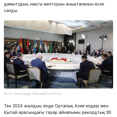
дамытудың нақты векторын анықтағанын еске
салды.
Фото: Александр Павский/Kazinform
Тек 2024 жылдың өзінде Орталық Азия елдері мен
Қытай арасындағы тауар айналымы рекордтық 95