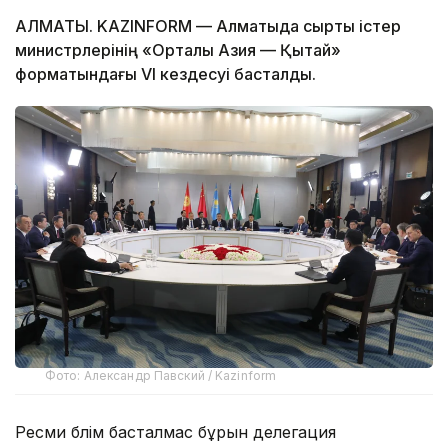
АЛМАТЫ. KAZINFORM — Алматыда сыртқы істер
министрлерінің «Орталық Азия — Қытай»
форматындағы VI кездесуі басталды.
Фото: Александр Павский / Kazinform
Ресми бөлім басталмас бұрын делегация