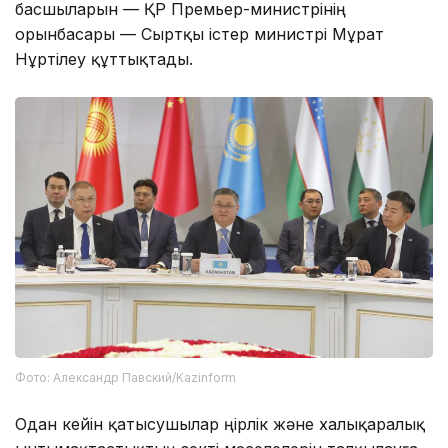
басшыларын — ҚР Премьер-министрінің
орынбасары — Сыртқы істер министрі Мұрат
Нұртілеу құттықтады.
Фото: Александр Павский/Kazinform
Одан кейін қатысушылар өңірлік және халықаралық