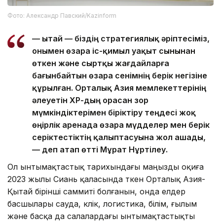
Фото: Александр Павский/Kazinform
— Қытай — біздің стратегиялық әріптесіміз,
онымен өзара іс-қимыл уақыт сынынан
өткен және сыртқы жағдайларға
бағынбайтын өзара сенімнің берік негізіне
құрылған. Орталық Азия мемлекеттерінің
әлеуетін ҚХР-дың орасан зор
мүмкіндіктерімен біріктіру теңдесі жоқ
өңірлік аренада өзара мүдделер мен берік
серіктестіктің қалыптасуына жол ашады,
— деп атап өтті Мұрат Нұртілеу.
Ол ынтымақтастық тарихындағы маңызды оқиға
2023 жылы Сиань қаласында өткен Орталық Азия-
Қытай бірінші саммиті болғанын, онда елдер
басшылары сауда, көлік, логистика, білім, ғылым
және басқа да салалардағы ынтымақтастықты