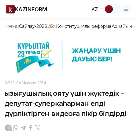
KAZINFORM
KZ
Сайлау-2026
Конституциялық реформа
Арнайы жо
Тренд:
03:23, 04 Маусым 2024
Қызығушылық ояту үшін жүктедік –
депутат-суперқаһарман елді
дүрліктірген видеоға пікір білдірді