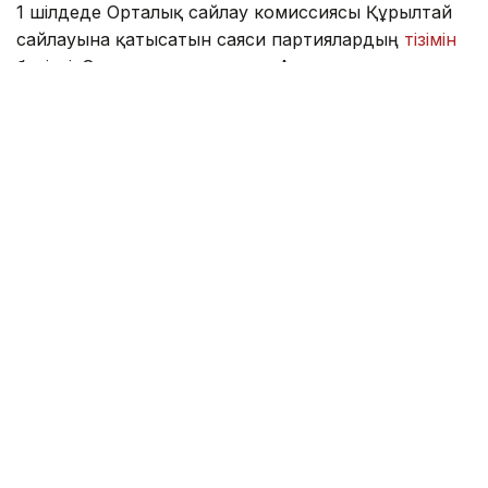
1 шілдеде Орталық сайлау комиссиясы Құрылтай
сайлауына қатысатын саяси партиялардың
тізімін
бекітті. Олардың қатарында «Ақ жол»
демократиялық партиясы, «Ауыл» партиясы,
«Әділет» саяси партиясы, Жалпыұлттық социал-
демократиялық партиясы, Қазақстанның «Байтақ»
жасылдар партиясы, Қазақстан халық партиясын
және «Respublica» партиясы бар.
13 шілде сағат 18:00–дегі жағдай бойынша
комиссияға аталған жеті саяси партияның
барлығының партиялық тізімдері келіп түсті.
Осыдан кейін құжаттар партиялық тізімге енгізілген
азаматтардың Конституцияның 35-бабы 3-
тармағы, 54-бабы 3-тармағы және конституциялық
заңның 4-бабында белгіленген талаптарға
сәйкестігін тексеру үшін уәкілетті мемлекеттік
органдарға жолданды.