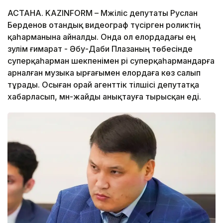
АСТАНА. KAZINFORM – Мәжіліс депутаты Руслан
Берденов отандық видеограф түсірген роликтің
қаһарманына айналды. Онда ол елордадағы ең
зәулім ғимарат - Әбу-Даби Плазаның төбесінде
суперқаһарман шекпенімен әрі суперқаһармандарға
арналған музыка ырғағымен елордаға көз салып
тұрады. Осыған орай агенттік тілшісі депутатқа
хабарласып, мән-жайды анықтауға тырысқан еді.