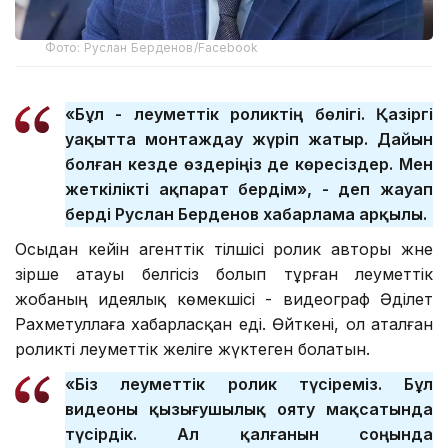
Фото: Руслан Берденов/Facebook
«Бұл - әлеуметтік роликтің бөлігі. Қазіргі
уақытта монтаждау жүріп жатыр. Дайын
болған кезде өздеріңіз де көресіздер. Мен
жеткілікті ақпарат бердім», - деп жауап
берді Руслан Берденов хабарлама арқылы.
Осыдан кейін агенттік тілшісі ролик авторы және
әзірше атауы белгісіз болып тұрған әлеуметтік
жобаның идеялық көмекшісі - видеограф Әділет
Рахметуллаға хабарласқан еді. Өйткені, ол аталған
роликті әлеуметтік желіге жүктеген болатын.
«Біз әлеуметтік ролик түсіреміз. Бұл
видеоны қызығушылық ояту мақсатында
түсірдік. Ал қалғанын соңында