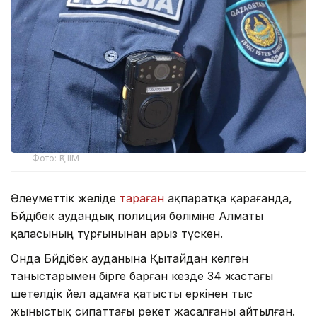
Фото: ҚР ІІМ
Әлеуметтік желіде
тараған
ақпаратқа қарағанда,
Бәйдібек аудандық полиция бөліміне Алматы
қаласының тұрғынынан арыз түскен.
Онда Бәйдібек ауданына Қытайдан келген
таныстарымен бірге барған кезде 34 жастағы
шетелдік әйел адамға қатысты еркінен тыс
жыныстық сипаттағы әрекет жасалғаны айтылған.