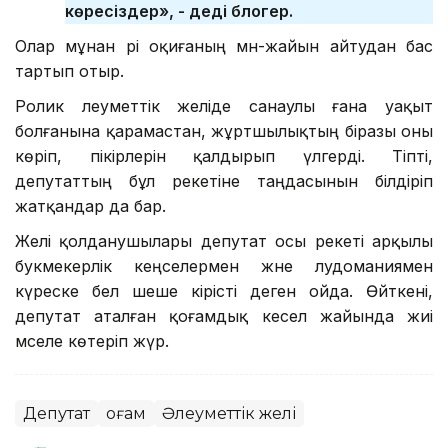
көресіздер», - деді блогер.
Олар мұнан әрі оқиғаның мән-жайын айтудан бас
тартып отыр.
Ролик әлеуметтік желіде санаулы ғана уақыт
болғанына қарамастан, жұртшылықтың біразы оны
көріп, пікірлерін қалдырып үлгерді. Тіпті,
депутаттың бұл әрекетіне таңдасынын білдіріп
жатқандар да бар.
Желі қолданушылары депутат осы әрекеті арқылы
букмекерлік кеңселермен және лудоманиямен
күреске бел шеше кірісті деген ойда. Өйткені,
депутат аталған қоғамдық кесел жайында жиі
мәселе көтеріп жүр.
Депутат
Қоғам
Әлеуметтік желі