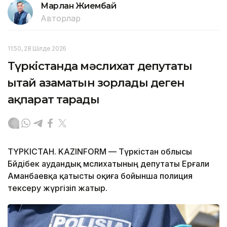
Марлан Жиембай
Авторлар
11:50, 28 Шілде 2026
Түркістанда мәслихат депутаты
Қытай азаматын зорлады деген
ақпарат тарады
ТҮРКІСТАН. KAZINFORM — Түркістан облысы
Бәйдібек аудандық мәслихатының депутаты Ерғали
Аманбаевқа қатысты оқиға бойынша полиция
тексеру жүргізіп жатыр.