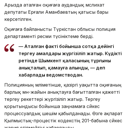
Арызда аталған оқиғаға аудандық мәслихат
депутаты Ерғали Аманбаевтың қатысы бары
көрсетілген.
Оқиғаға байланысты Түркістан облысы полиция
департаменті ресми түсініктеме берді.
— Аталған факті бойынша сотқа дейінгі
тергеу амалдары жүргізіліп жатыр. Күдікті
ретінде Шымкент қаласының тұрғыны
анықталып, қамауға алынды, — деп
хабарлады ведомстводан.
Полицияның мәліметінше, қазіргі уақытта оқиғаның
барлық мән-жайын анықтауға бағытталған қажетті
тергеу әрекеттері жүргізіліп жатыр. Тергеу
қорытындысы бойынша заңнамаға сәйкес
процессуалдық шешім қабылданады. Өзге ақпарат
Қылмыстық-процестік кодекстің 201-бабына сәйкес
жария етілмейтіні хабарланды.