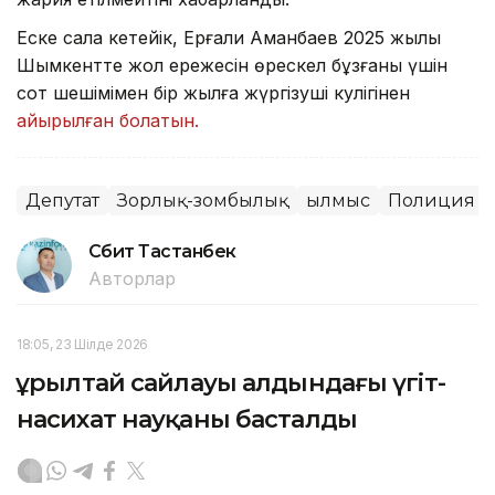
Еске сала кетейік, Ерғали Аманбаев 2025 жылы
Шымкентте жол ережесін өрескел бұзғаны үшін
сот шешімімен бір жылға жүргізуші куәлігінен
айырылған болатын.
Депутат
Зорлық-зомбылық
Қылмыс
Полиция
Сәбит Тастанбек
Авторлар
18:05, 23 Шілде 2026
Құрылтай сайлауы алдындағы үгіт-
насихат науқаны басталды