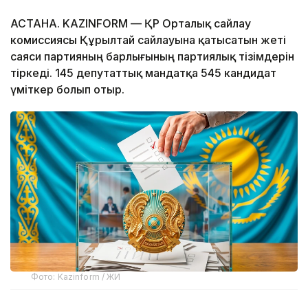
АСТАНА. KAZINFORM — ҚР Орталық сайлау
комиссиясы Құрылтай сайлауына қатысатын жеті
саяси партияның барлығының партиялық тізімдерін
тіркеді. 145 депутаттық мандатқа 545 кандидат
үміткер болып отыр.
Фото: Kazinform / ЖИ