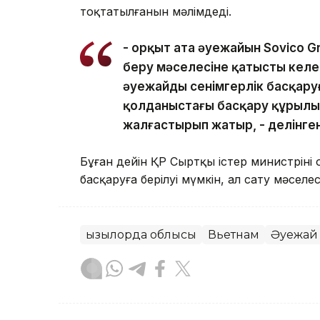
тоқтатылғанын мәлімдеді.
- Қорқыт ата әуежайын Sovico G
беру мәселесіне қатысты келесі
әуежайды сенімгерлік басқару
қолданыстағы басқару құрыл
жалғастырып жатыр, - делінге
Бұған дейін ҚР Сыртқы істер министрінің
басқаруға берілуі мүмкін, ал сату мәселе
Қызылорда облысы
Вьетнам
Әуежай