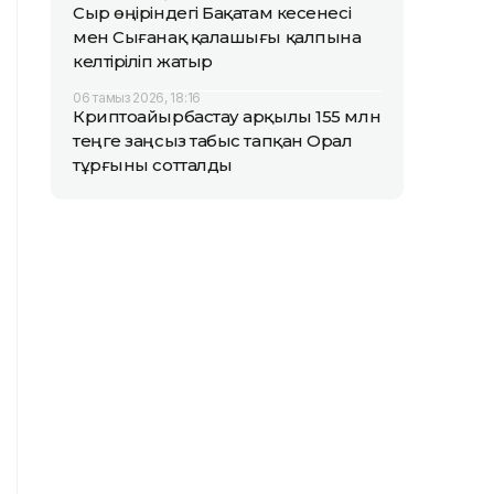
Сыр өңіріндегі Бақатам кесенесі
мен Сығанақ қалашығы қалпына
келтіріліп жатыр
06 тамыз 2026, 18:16
Криптоайырбастау арқылы 155 млн
теңге заңсыз табыс тапқан Орал
тұрғыны сотталды