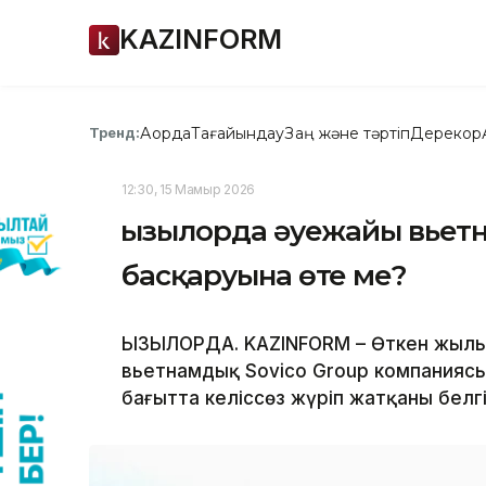
KAZINFORM
Ақорда
Тағайындау
Заң және тәртіп
Дерекқор
Тренд:
12:30, 15 Мамыр 2026
Қызылорда әуежайы вье
басқаруына өте ме?
ҚЫЗЫЛОРДА. KAZINFORM – Өткен жылы
вьетнамдық Sovico Group компаниясын
бағытта келіссөз жүріп жатқаны белгі