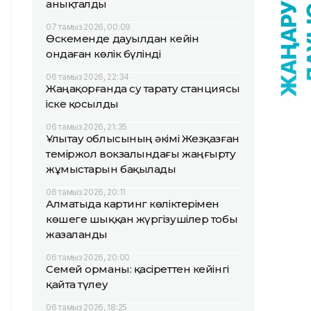
анықталды
07 тамыз 2026, 00:09
Өскеменде дауылдан кейін
ондаған көлік бүлінді
06 тамыз 2026, 22:34
Жаңақорғанда су тарату станциясы
іске қосылды
06 тамыз 2026, 21:35
Ұлытау облысының әкімі Жезқазған
теміржол вокзалындағы жаңғырту
жұмыстарын бақылады
06 тамыз 2026, 20:11
Алматыда картинг көліктерімен
көшеге шыққан жүргізушілер тобы
жазаланды
06 тамыз 2026, 20:00
Семей орманы: қасіреттен кейінгі
қайта түлеу
06 тамыз 2026, 18:25