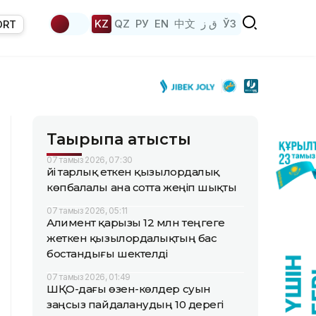
KZ
QZ
РУ
EN
中文
ق ز
ЎЗ
ORT
Тақырыпқа қатысты
07 тамыз 2026, 07:30
Үйі тарлық еткен қызылордалық
көпбалалы ана сотта жеңіп шықты
07 тамыз 2026, 05:11
Алимент қарызы 12 млн теңгеге
жеткен қызылордалықтың бас
бостандығы шектелді
07 тамыз 2026, 01:49
ШҚО-дағы өзен-көлдер суын
заңсыз пайдаланудың 10 дерегі