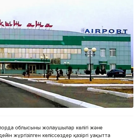
ылорда облысының жолаушылар көлігі және
ін жүргізілген келіссөздер қазіргі уақытта