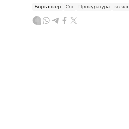
Борышкер
Сот
Прокуратура
Қызыл
Назерке Саниязова
Авторлар
22:34, 06 Тамыз 2026
Жаңақорғанда су тарату 
ҚЫЗЫЛОРДА. KAZINFORM — Облыс әкім
бекеті» шағын ауданындағы су тарат
пайдалануға беру рәсіміне қатысты.