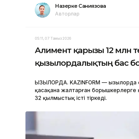
Назерке Саниязова
Авторлар
05:11, 07 Тамыз 2026
Алимент қарызы 12 млн т
қызылордалықтың бас б
ҚЫЗЫЛОРДА. KAZINFORM — Қызылорда 
қасақана жалтарған борышкерлерге 
32 қылмыстық істі тіркеді.