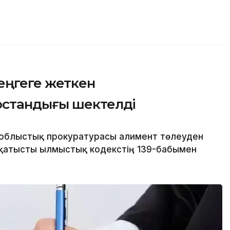
еңгеге жеткен
остандығы шектелді
облыстық прокуратурасы алимент төлеуден
қатысты Қылмыстық кодекстің 139-бабымен