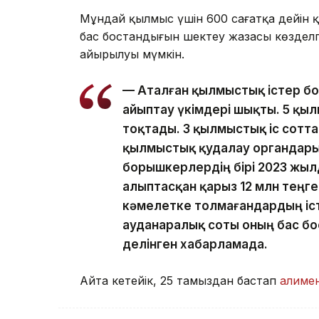
Мұндай қылмыс үшін 600 сағатқа дейін 
бас бостандығын шектеу жазасы көзделг
айырылуы мүмкін.
— Аталған қылмыстық істер б
айыптау үкімдері шықты. 5 қы
тоқтады. 3 қылмыстық іс сотта 
қылмыстық қудалау органдарын
борышкерлердің бірі 2023 жыл
Қалыптасқан қарыз 12 млн теңг
кәмелетке толмағандардың іс
ауданаралық соты оның бас бо
делінген хабарламада.
Айта кетейік, 25 тамыздан бастап
алиме