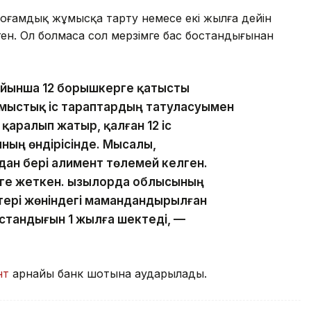
қоғамдық жұмысқа тарту немесе екі жылға дейін
ен. Ол болмаса сол мерзімге бас бостандығынан
ойынша 12 борышкерге қатысты
лмыстық іс тараптардың татуласуымен
қаралып жатыр, қалған 12 іс
ың өндірісінде. Мысалы,
дан бері алимент төлемей келген.
еге жеткен. Қызылорда облысының
тері жөніндегі мамандандырылған
стандығын 1 жылға шектеді, —
нт
арнайы банк шотына аударылады.