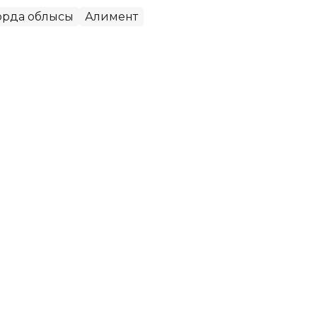
орда облысы
Алимент
станциясы іске қосылды
і Мұрат Ергешбаев Жаңақорған кенті «МАИ
у станциясын және қосылу тармағын