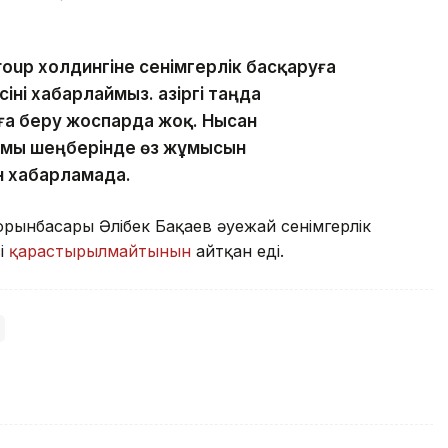
roup холдингіне сенімгерлік басқаруға
ні хабарлаймыз. Қазіргі таңда
ға беру жоспарда жоқ. Нысан
ымы шеңберінде өз жұмысын
н хабарламада.
 орынбасары Әлібек Бақаев әуежай сенімгерлік
сі
қарастырылмайтынын
айтқан еді.