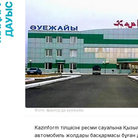
Фото: Қызылорда әуежайы
Kazinform тілшісінің ресми сауалына Қыз
автомобиль жолдары басқармасы бұған дей