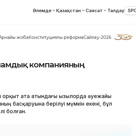
Әлемде
Қазақстан
Саясат
Талдау
SP
Арнайы жоба
Конституциялық реформа
Сайлау-2026
тнамдық компанияның
 Қорқыт ата атындағы Қызылорда әуежайы
ың басқаруына берілуі мүмкін екені, бұл
лі болған.