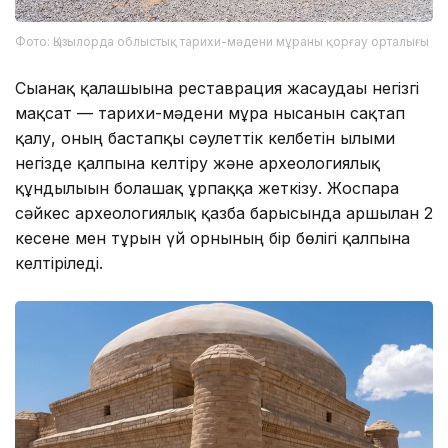
Фото: Қызылорда облыстық тарихи-мәдени мұраны қорғау орталығы
Сығанақ қалашығына реставрация жасаудағы негізгі
мақсат — тарихи-мәдени мұра нысанын сақтап
қалу, оның бастапқы сәулеттік келбетін ғылыми
негізде қалпына келтіру және археологиялық
құндылығын болашақ ұрпаққа жеткізу. Жоспарға
сәйкес археологиялық қазба барысында аршылған 2
кесене мен тұрғын үй орнының бір бөлігі қалпына
келтіріледі.