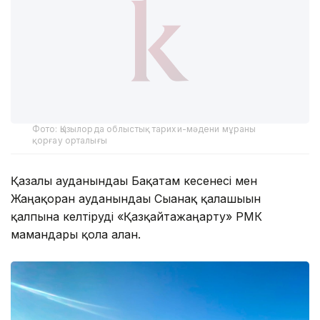
Фото: Қызылорда облыстық тарихи-мәдени мұраны
қорғау орталығы
Қазалы ауданындағы Бақатам кесенесі мен
Жаңақорған ауданындағы Сығанақ қалашығын
қалпына келтіруді «Қазқайтажаңарту» РМК
мамандары қолға алған.