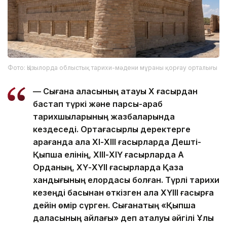
Фото: Қызылорда облыстық тарихи-мәдени мұраны қорғау орталығы
— Сығанақ қаласының атауы Х ғасырдан
бастап түркі және парсы-араб
тарихшыларының жазбаларында
кездеседі. Ортағасырлық деректерге
қарағанда қала ХІ-ХІІІ ғасырларда Дешті-
Қыпшақ елінің, ХІІІ-ХІҮ ғасырларда Ақ
Орданың, ХҮ-ХҮІІ ғасырларда Қазақ
хандығының елордасы болған. Түрлі тарихи
кезеңді басынан өткізген қала ХҮІІІ ғасырға
дейін өмір сүрген. Сығанақтың «Қыпшақ