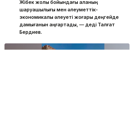
даласының айлағы» деп аталуы әйгілі Ұлы
Жібек жолы бойындағы қаланың
шаруашылығы мен әлеуметтік-
экономикалық әлеуеті жоғары деңгейде
дамығанын аңғартады, — деді Талғат
Бердиев.
Фото: Қызылорда облыстық тарихи-мәдени мұраны қорғау орталығы