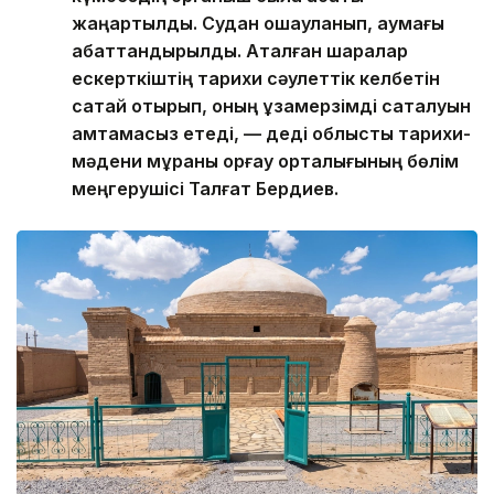
күмбездің қорғаныш сылақ қабаты
жаңартылды. Судан оқшауланып, аумағы
абаттандырылды. Аталған шаралар
ескерткіштің тарихи сәулеттік келбетін
сақтай отырып, оның ұзақмерзімді сақталуын
қамтамасыз етеді, — деді облыстық тарихи-
мәдени мұраны қорғау орталығының бөлім
меңгерушісі Талғат Бердиев.