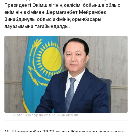
Президенті Әкімшілігінің келісімі бойынша облыс
әкімінің өкімімен Шермағанбет Мейрамбек
Зинабдинұлы облыс әкімінің орынбасары
лауазымына тағайындалды.
Фото: Қызылорда облысының әкімдігі
М. Шермағанбет 1972 жылы Жаңақорған ауданында