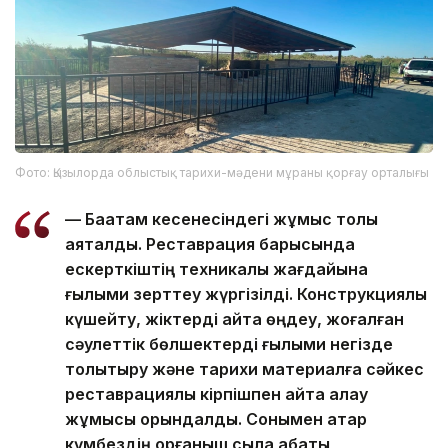
Фото: Қызылорда облыстық тарихи-мәдени мұраны қорғау орталығы
— Бақатам кесенесіндегі жұмыс толық
аяқталды. Реставрация барысында
ескерткіштің техникалық жағдайына
ғылыми зерттеу жүргізілді. Конструкциялық
күшейту, жіктерді қайта өңдеу, жоғалған
сәулеттік бөлшектерді ғылыми негізде
толықтыру және тарихи материалға сәйкес
реставрациялық кірпішпен қайта қалау
жұмысы орындалды. Сонымен қатар