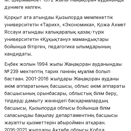
дүниеге келген.
Қорқыт ата атындағы Қызылорда мемлекеттік
университетін «Тарих», «Экономика», Қожа Ахмет
Яссауи атындағы халықаралық қазақ-түрік
университетін «Құқықтану» мамандықтары
бойынша бітірген, педагогика ғылымдарының
кандидаты.
Еңбек жолын 1994 жылы Жаңақорған ауданындағы
№ 239 мектептің тарих пәнінің мұғалімі болып
бастаған. 2001-2016 жылдары Жаңақорған ауданы
әкімі аппаратының басшысы, облыс әкімі аппараты
басшысының орынбасары, облыстық білім беру,
тілдерді дамыту жөніндегі басқармалардың
басшысы, Қызылорда облысы бойынша білім
саласындағы бақылау департаментінің басшысы
жауапты қызметтерін абыроймен атқарған.
2016-2021 жылдары Ақтөбе облысы Қобда