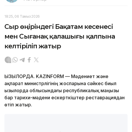
18:25, 06 Тамыз 2026
Сыр өңіріндегі Бақатам кесенесі
мен Сығанақ қалашығы қалпына
келтіріліп жатыр
ҚЫЗЫЛОРДА. KAZINFORM — Мәдениет және
ақпарат министрлігінің жоспарына сәйкес биыл
Қызылорда облысындағы республикалық маңызы
бар тарихи-мәдени ескерткіштер реставрациядан
өтіп жатыр.