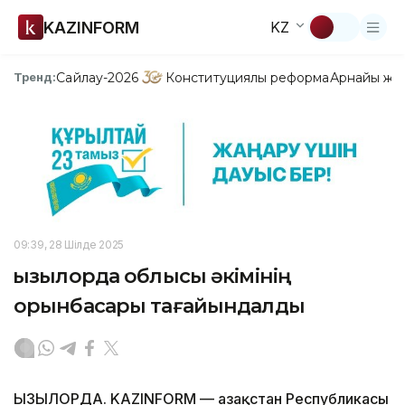
KAZINFORM
KZ
Сайлау-2026
Конституциялық реформа
Арнайы жо
Тренд:
09:39, 28 Шілде 2025
Қызылорда облысы әкімінің
орынбасары тағайындалды
ҚЫЗЫЛОРДА. KAZINFORM — Қазақстан Республикасы