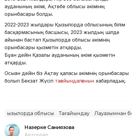
ауданының әкімі, Ақтөбе облысы әкімінің
орынбасары болды.
2022-2023 жылдары Қызылорда облысының білім
басқармасының басшысы, 2023 жылдың шілде
айынан бастап Қызылорда облысы әкімінің
орынбасары қызметін атқарды.
Бұған дейін Қазалы ауданының әкімі қызметін
атқарды.
Осыған дейін біз Ақтау қаласы әкімінің орынбасары
болып Бекзат Жүсіп
тағайындалғанын
хабарладық.
Қызылорда облысы
Тағайындау
Лауазымнан бос
Назерке Саниязова
Авторлар