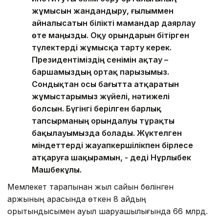
жұмысын жандандыру, ғылыммен
айналысатын білікті мамандар даярлау
өте маңызды. Оқу орындарын бітірген
түлектерді жұмысқа тарту керек.
Президентіміздің сенімін ақтау –
баршамыздың ортақ парызымыз.
Сондықтан осы бағытта атқаратын
жұмыстарымыз жүйелі, нәтижелі
болсын. Бүгінгі берілген барлық
тапсырманың орындалуы тұрақты
бақылауымызда болады. Жүктелген
міндеттерді жауапкершілікпен бірлесе
атқаруға шақырамын, - деді Нұрлыбек
Машбекұлы.
Мемлекет тарапынан жыл сайын бөлінген
қаржының арқасында өткен 8 айдың
қорытындысымен ауыл шаруашылығында 66 млрд.