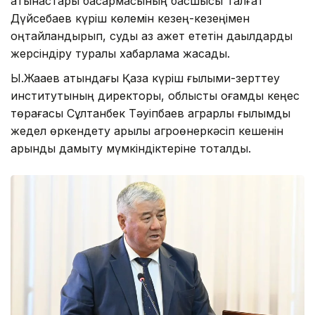
қатынастары басқармасының басшысы Талғат
Дүйсебаев күріш көлемін кезең-кезеңімен
оңтайландырып, суды аз қажет ететін дақылдарды
жерсіндіру туралы хабарлама жасады.
Ы.Жақаев атындағы Қазақ күріш ғылыми-зерттеу
институтының директоры, облыстық қоғамдық кеңес
төрағасы Сұлтанбек Тәуіпбаев аграрлық ғылымды
жедел өркендету арқылы агроөнеркәсіп кешенін
қарқынды дамыту мүмкіндіктеріне тоқталды.