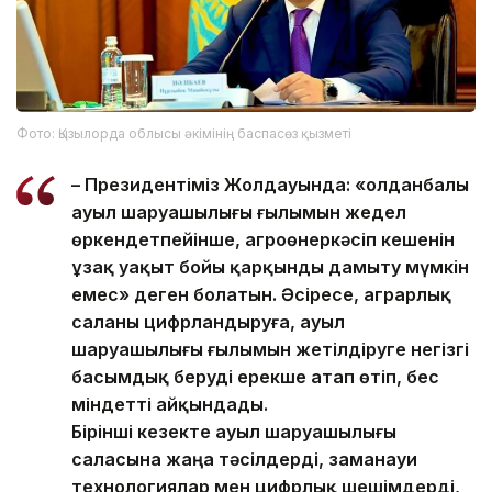
Фото: Қызылорда облысы әкімінің баспасөз қызметі
– Президентіміз Жолдауында: «Қолданбалы
ауыл шаруашылығы ғылымын жедел
өркендетпейінше, агроөнеркәсіп кешенін
ұзақ уақыт бойы қарқынды дамыту мүмкін
емес» деген болатын. Әсіресе, аграрлық
саланы цифрландыруға, ауыл
шаруашылығы ғылымын жетілдіруге негізгі
басымдық беруді ерекше атап өтіп, бес
міндетті айқындады.
Бірінші кезекте ауыл шаруашылығы
саласына жаңа тәсілдерді, заманауи
технологиялар мен цифрлық шешімдерді,