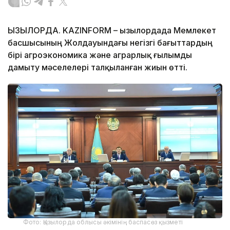
ҚЫЗЫЛОРДА. KAZINFORM – Қызылордада Мемлекет
басшысының Жолдауындағы негізгі бағыттардың
бірі агроэкономика және аграрлық ғылымды
дамыту мәселелері талқыланған жиын өтті.
Фото: Қызылорда облысы әкімінің баспасөз қызметі