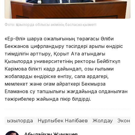
Фото: Қызылорда облысы әкімінің баспасөз қызметі
«Ер-Әлі» шаруа қожалығының төрағасы Әліби
Бекжанов цифрландыру тәсілдері арқылы өндіріс
тиімділігін арттыру, Қорқыт Ата атындағы
Қызылорда университетінің ректоры Бейбіткүл
Кәрімова білікті кадр дайындап, озық ғылыми
жобаларды өндіріске енгізу, сала ардагері,
мемлекет және қоғам қайраткері Бекмырза
Еламанов су тапшылығы жағдайында қолданылған
тәжірибелер жайында пікір білдірді.
Қызылорда
Нұрлыбек Нәлібаев
Жолдау
Эконо
Абылайхан Жұмашев