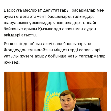
Басқосуға мәслихат депутаттары, басқармалар мен
аумақтық департамент басшылары, ғалымдар,
шаруашылық құрылымдарының өкілдері, онлайн
байланыс арқылы Қызылорда қаласы мен аудан
әкімдері қатысты.
Өз кезегінде облыс әкімі сала басшыларына
Жолдаудан туындайтын міндеттерді сапалы әрі
уақтылы жүзеге асыру бойынша нақты тапсырмалар
жүктеді.