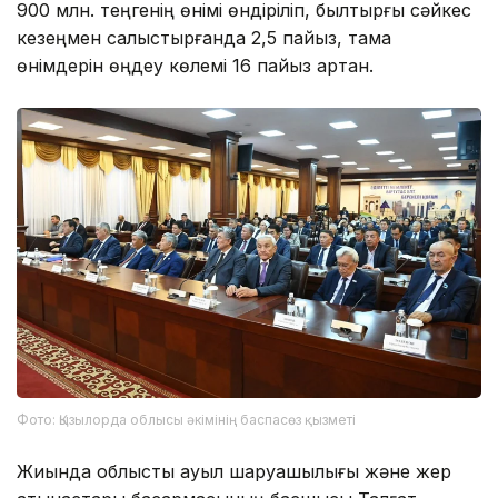
900 млн. теңгенің өнімі өндіріліп, былтырғы сәйкес
кезеңмен салыстырғанда 2,5 пайыз, тамақ
өнімдерін өңдеу көлемі 16 пайыз артқан.
Фото: Қызылорда облысы әкімінің баспасөз қызметі
Жиында облыстық ауыл шаруашылығы және жер