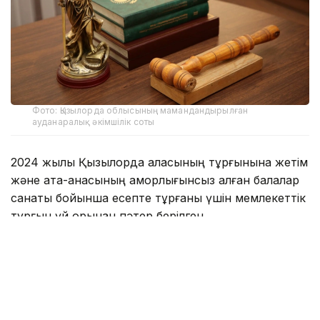
Фото: Қызылорда облысының мамандандырылған
ауданаралық әкімшілік соты
2024 жылы Қызылорда қаласының тұрғынына жетім
және ата-анасының қамқорлығынсыз қалған балалар
санаты бойынша есепте тұрғаны үшін мемлекеттік
тұрғын үй қорынан пәтер берілген.
— Талап қоюшы жалғызбасты ана ретінде
кәмелетке толмаған 4 баласымен бірге сол
үйге қоныстанған. Алайда, берілген тұрғын
үйдің нақты алаңы бес адамнан тұратын
отбасы үшін Тұрғын үй қатынастары