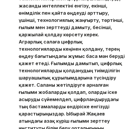
жасанды интеллектіні енгізу, екінші,
өнімділік пен қайта өңдеуді арттыру,
үшінші, технологиялық жаңғырту, төртінші,
ғылым мен зерттеуді дамыту, бесінші,
қаржылай қолдау көрсету керек.
Аграрлық салаға цифрлық
технологияларды кеңінен қолдану, терең
өңдеу бағытындағы жұмыс баса мән беруді
қажет етеді. Ғылымды дамытып, цифрлық
технологияларды қолданудың тиімділігін
шаруашылық құрылымдарына түсіндіру
қажет. Саланы жетілдіруге арналған
ғылыми жобаларды қолдап, оларды іске
асыруды сүйемелдеп, цифрландырудағы
тың бастамаларды өндіріске енгізуді
қарастырыңыздар. Ыбырай Жақаев
атындағы Қазақ күріш ғылыми зерттеу
институты білім беру орталығының