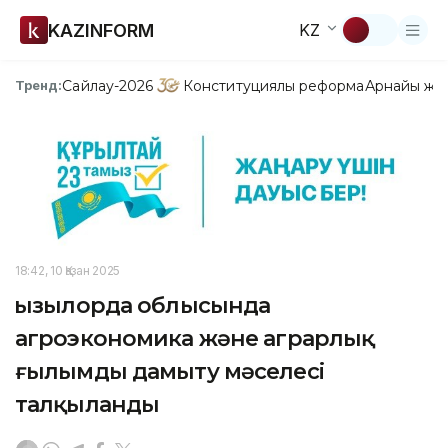
KAZINFORM
KZ
Сайлау-2026
Конституциялық реформа
Арнайы жо
Тренд:
18:42, 10 Қазан 2025
Қызылорда облысында
агроэкономика және аграрлық
ғылымды дамыту мәселесі
талқыланды