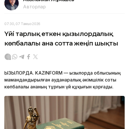
Авторлар
07:30, 07 Тамыз 2026
Үйі тарлық еткен қызылордалық
көпбалалы ана сотта жеңіп шықты
ҚЫЗЫЛОРДА. KAZINFORM — Қызылорда облысының
мамандандырылған ауданаралық әкімшілік соты
көпбалалы ананың тұрғын үй құқығын қорғады.