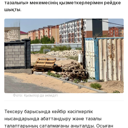
тазалығы» мекемесінің қызметкерлерімен рейдке
шықты.
Фото: Қызылорда әкімдігі
Тексеру барысында кейбір кәсіпкерлік
нысандарында абаттандыру және тазалық
талаптарының сақталмағаны анықталды. Осыған