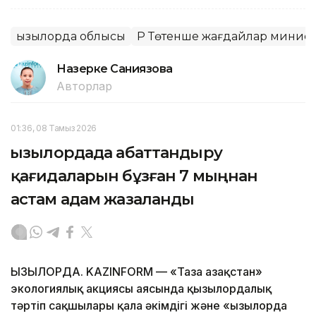
Қызылорда облысы
ҚР Төтенше жағдайлар министр
Назерке Саниязова
Авторлар
01:36, 08 Тамыз 2026
Қызылордада абаттандыру
қағидаларын бұзған 7 мыңнан
астам адам жазаланды
ҚЫЗЫЛОРДА. KAZINFORM — «Таза Қазақстан»
экологиялық акциясы аясында қызылордалық
тәртіп сақшылары қала әкімдігі және «Қызылорда