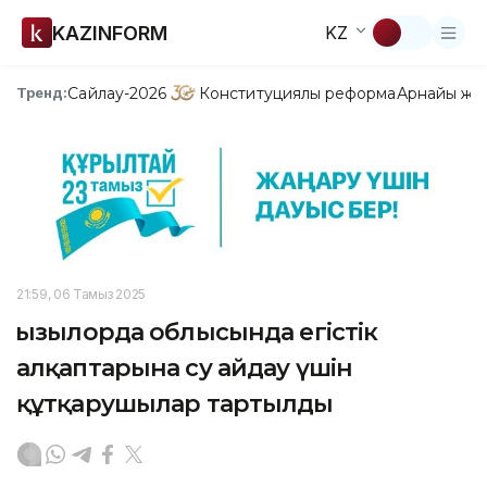
KAZINFORM
KZ
Сайлау-2026
Конституциялық реформа
Арнайы жо
Тренд:
21:59, 06 Тамыз 2025
Қызылорда облысында егістік
алқаптарына су айдау үшін
құтқарушылар тартылды