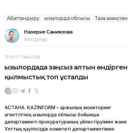
Абаттандыру
Қызылорда облысы
Таза Қазақстан
Назерке Саниязова
Авторлар
10:36, 07 Тамыз 2026
Қызылордада заңсыз алтын өндірген
қылмыстық топ ұсталды
АСТАНА. KAZINFORM – Қаржылық мониторинг
агенттігінің Қызылорда облысы бойынша
департаменті прокуратураның үйлестіруімен және
Ұлттық қауіпсіздік комитеті департаментімен