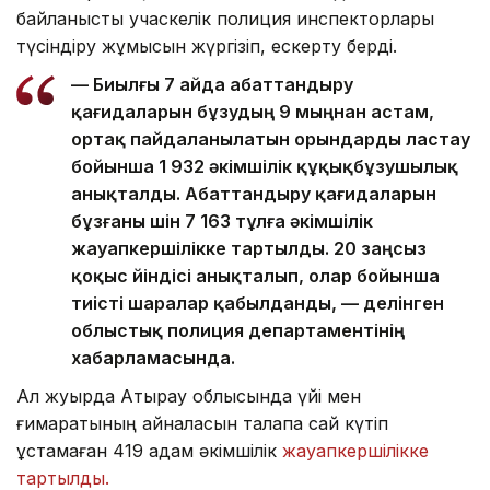
байланысты учаскелік полиция инспекторлары
түсіндіру жұмысын жүргізіп, ескерту берді.
— Биылғы 7 айда абаттандыру
қағидаларын бұзудың 9 мыңнан астам,
ортақ пайдаланылатын орындарды ластау
бойынша 1 932 әкімшілік құқықбұзушылық
анықталды. Абаттандыру қағидаларын
бұзғаны үшін 7 163 тұлға әкімшілік
жауапкершілікке тартылды. 20 заңсыз
қоқыс үйіндісі анықталып, олар бойынша
тиісті шаралар қабылданды, — делінген
облыстық полиция департаментінің
хабарламасында.
Ал жуырда Атырау облысында үйі мен
ғимаратының айналасын талапқа сай күтіп
ұстамаған 419 адам әкімшілік
жауапкершілікке
тартылды.