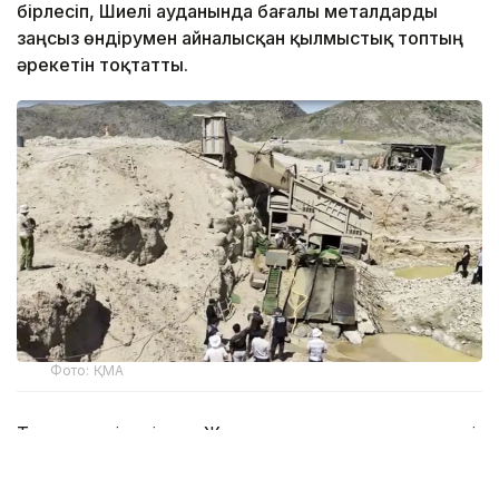
бірлесіп, Шиелі ауданында бағалы металдарды
заңсыз өндірумен айналысқан қылмыстық топтың
әрекетін тоқтатты.
Фото: ҚМА
Тергеу мәліметінше, Жаманкөл шатқалында күрделі
өндірістік өңдеуді қажет етпейтін табиғи алтын
заңсыз өндірілген.