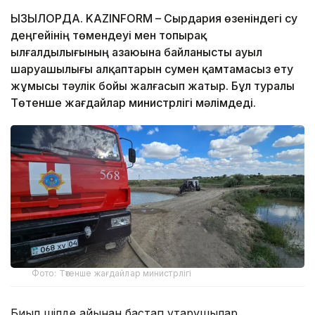
ҚЫЗЫЛОРДА. KAZINFORM – Сырдария өзеніндегі су
деңгейінің төмендеуі мен топырақ
ылғалдылығының азаюына байланысты ауыл
шаруашылығы алқаптарын сумен қамтамасыз ету
жұмысы тәулік бойы жалғасып жатыр. Бұл туралы
Төтенше жағдайлар министрлігі мәлімдеді.
Фото: Төтенше жағдайлар министрлігі
Биыл шілде айынан бастап құтқарушылар