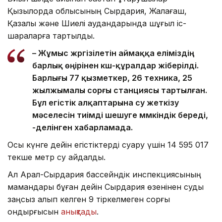
Қызылорда облысының Сырдария, Жалағаш,
Қазалы және Шиелі аудандарында шұғыл іс-
шараларға тартылды.
– Жұмыс жүргізілетін аймаққа еліміздің
барлық өңірінен күш-құралдар жіберілді.
Барлығы 77 қызметкер, 26 техника, 25
жылжымалы сорғы станциясы тартылған.
Бұл егістік алқаптарына су жеткізу
мәселесін тиімді шешуге мүмкіндік береді,
-делінген хабарламада.
Осы күнге дейін егістіктерді суару үшін 14 595 017
текше метр су айдалды.
Ал Арал-Сырдария бассейндік инспекциясының
мамандары бұған дейін Сырдария өзенінен суды
заңсыз алып келген 9 тіркелмеген сорғы
қондырғысын
анықтады
.