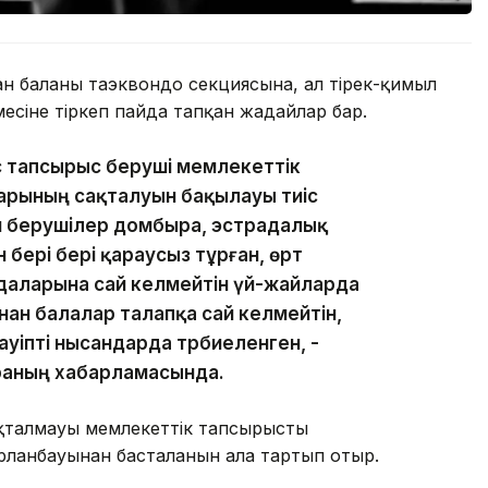
ан баланы таэквондо секциясына, ал тірек-қимыл
месіне тіркеп пайда тапқан жағдайлар бар.
с тапсырыс беруші мемлекеттік
арының сақталуын бақылауы тиіс
м берушілер домбыра, эстрадалық
 бері бері қараусыз тұрған, өрт
ғидаларына сай келмейтін үй-жайларда
ан балалар талапқа сай келмейтін,
уіпті нысандарда тәрбиеленген, -
раның хабарламасында.
ақталмауы мемлекеттік тапсырысты
ланбауынан басталғанын алға тартып отыр.