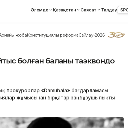
Әлемде
Қазақстан
Саясат
Талдау
SP
Арнайы жоба
Конституциялық реформа
Сайлау-2026
йтыс болған баланы таэквондо
ық прокурорлар «Damubala» бағдарламасы
циялар жұмысынан бірқатар заңбұзушылықты