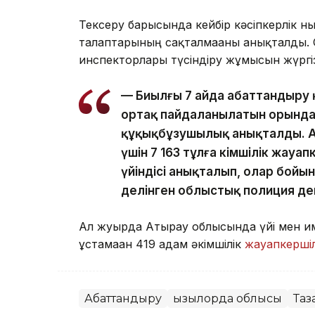
Тексеру барысында кейбір кәсіпкерлік 
талаптарының сақталмағаны анықталды. 
инспекторлары түсіндіру жұмысын жүргізі
— Биылғы 7 айда абаттандыру 
ортақ пайдаланылатын орындар
құқықбұзушылық анықталды. А
үшін 7 163 тұлға әкімшілік жау
үйіндісі анықталып, олар бойы
делінген облыстық полиция де
Ал жуырда Атырау облысында үйі мен ғи
ұстамаған 419 адам әкімшілік
жауапкершіл
Абаттандыру
Қызылорда облысы
Таз