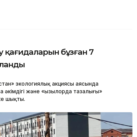
 қағидаларын бұзған 7
аланды
стан» экологиялық акциясы аясында
 әкімдігі және «Қызылорда тазалығы»
ке шықты.