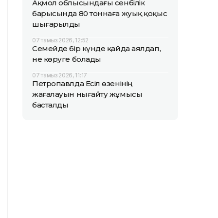
Ақмол облысындағы сенбілік
барысында 80 тоннаға жуық қоқыс
шығарылды
07 тамыз 2026, 12:52
Семейде бір күнде қайда аялдап,
не көруге болады
07 тамыз 2026, 11:17
Петропавлда Есіл өзенінің
жағалауын нығайту жұмысы
басталды