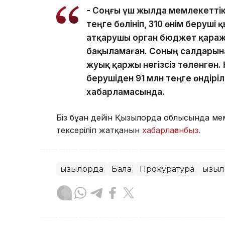
- Соңғы үш жылда мемлекеттік
теңге бөлініп, 310 өнім беруші 
атқарушы орган бюджет қара
бақыламаған. Соның салдарына
жуық қаржы негізсіз төленген.
берушіден 91 млн теңге өндіріл
хабарламасында.
Біз бұған дейін Қызылорда облысында м
тексеріліп жатқанын
хабарлағанбыз.
Қызылорда
Бала
Прокуратура
Қызы