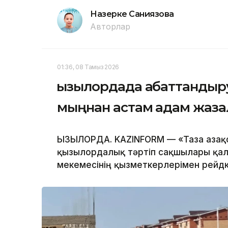
Назерке Саниязова
Авторлар
01:36, 08 Тамыз 2026
Қызылордада абаттандыру
мыңнан астам адам жаз
ҚЫЗЫЛОРДА. KAZINFORM — «Таза Қазақ
қызылордалық тәртіп сақшылары қала
мекемесінің қызметкерлерімен рейд