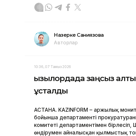
Назерке Саниязова
Авторлар
10:36, 07 Тамыз 2026
Қызылордада заңсыз алты
ұсталды
АСТАНА. KAZINFORM – Қаржылық монито
бойынша департаменті прокуратураны
комитеті департаментімен бірлесіп,
өндірумен айналысқан қылмыстық топ