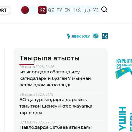
KZ
QZ
РУ
EN
中文
ق ز
ЎЗ
ORT
Тақырыпқа қатысты
08 тамыз 2026, 01:36
Қызылордада абаттандыру
қағидаларын бұзған 7 мыңнан
астам адам жазаланды
08 тамыз 2026, 01:15
БҚО-да тұрғындарға дөрекілік
танытқан шенеуніктер жауапқа
тартылды
07 тамыз 2026, 22:00
Павлодарда Сәтбаев атындағы