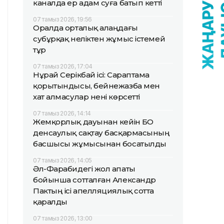
каналда ер адам суға батып кетті
07 тамыз 2026, 19:56
Оралда орталық алаңдағы
субұрқақ неліктен жұмыс істемей
тұр
07 тамыз 2026, 17:04
Нұрай Серікбай ісі: Сараптама
қорытындысы, бейнежазба мен
хат алмасулар нені көрсетті
07 тамыз 2026, 14:14
Жемқорлық дауынан кейін БҚО
денсаулық сақтау басқармасының
басшысы жұмысынан босатылды
07 тамыз 2026, 14:05
Әл-Фарабидегі жол апаты
бойынша сотталған Александр
Пактың ісі апелляциялық сотта
қаралды
07 тамыз 2026, 13:00