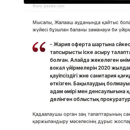
Фото: pexels.com
Мысалы, Жалағаш ауданында қайтыс болғ
жүйесі бұзылған баланы заманауи би үйір
- Жария оферта шартына сәйке
тапсырысты іске асыру талапт
болған. Алайда жекелеген өні
вокал үйірмелерін 2020 жылдан
қауіпсіздігі және санитария қа
өткізген. Бақылаудың болмауын
адам өмірі мен денсаулығына қа
делінген облыстық прокурату
Қадағалаушы орган заң талаптарының с
қаржыландыру мәселесінің дұрыс жоспар