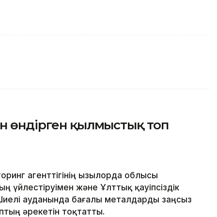
н өндірген қылмыстық топ
ринг агенттігінің Қызылорда облысы
ң үйлестіруімен және Ұлттық қауіпсіздік
 Шиелі ауданында бағалы металдарды заңсыз
тың әрекетін тоқтатты.