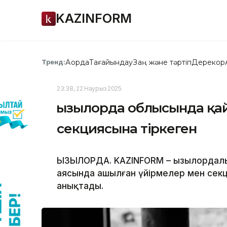
KAZINFORM
Ақорда
Тағайындау
Заң және тәртіп
Дерекқор
Тренд:
23:38, 22 Наурыз 2025
Қызылорда облысында қа
секциясына тіркеген
ҚЫЗЫЛОРДА. KAZINFORM – Қызылордал
аясында ашылған үйірмелер мен сек
анықтады.