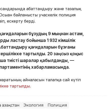
нысандарында абаттандыру және тазалық
Осыған байланысты учаскелік полиция
п, ескерту берді.
қағидаларын бұзудың 9 мыңнан астам,
ды ластау бойынша 1 932 әкімшілік
баттандыру қағидаларын бұзғаны
апкершілікке тартылды. 20 заңсыз қоқыс
нша тиісті шаралар қабылданды, —
партаментінің хабарламасында.
маратының айналасын талапқа сай күтіп
ікке тартылды.
а Қазақстан
Экология
Полиция