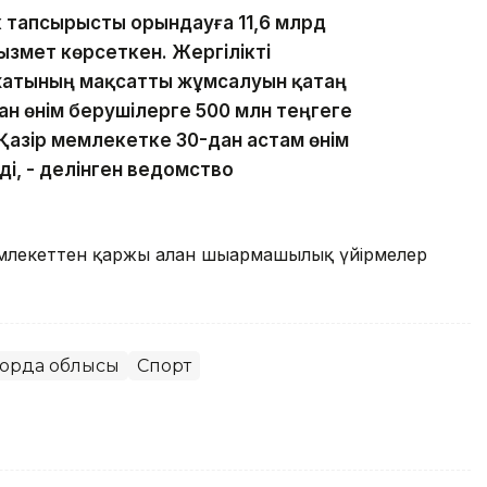
 тапсырысты орындауға 11,6 млрд
қызмет көрсеткен. Жергілікті
жатының мақсатты жұмсалуын қатаң
н өнім берушілерге 500 млн теңгеге
 Қазір мемлекетке 30-дан астам өнім
ді, - делінген ведомство
емлекеттен қаржы алған шығармашылық үйірмелер
лорда облысы
Спорт