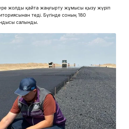
 күре жолды қайта жаңғырту жұмысы қызу жүріп
ориясынан өтеді. Бүгінде соның 180
ындысы салынды.