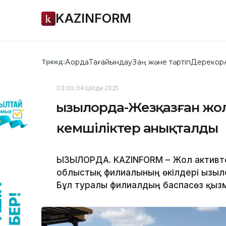
KAZINFORM
Ақорда
Тағайындау
Заң және тәртіп
Дерекқор
Тренд:
03:00, 04 Шілде 2025
Қызылорда-Жезқазған жо
кемшіліктер анықталды
ҚЫЗЫЛОРДА. KAZINFORM – Жол активт
облыстық филиалының өкілдері Қызы
Бұл туралы филиалдың баспасөз қызм