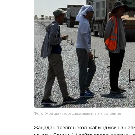
Фото: Жол активтері сапасының ұлттық орталығы
Жаңадан төселген жол жабындысынан ал