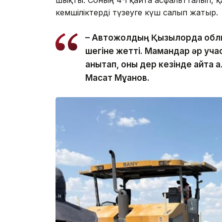
шықты. Соның 4-і қайта асфальтталып, қа
кемшіліктерді түзеуге күш салып жатыр.
– Автожолдың Қызылорда облы
шегіне жетті. Мамандар әр учаск
анықтап, оны дер кезінде қайта қ
Мақсат Мұқанов.