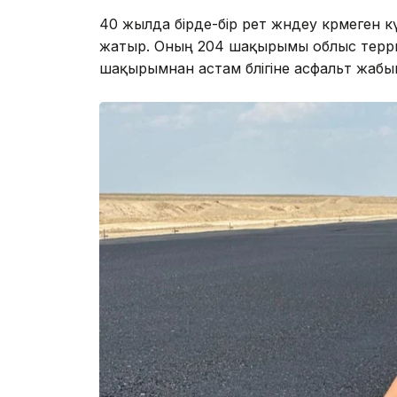
40 жылда бірде-бір рет жөндеу көрмеген
жатыр. Оның 204 шақырымы облыс террит
шақырымнан астам бөлігіне асфальт жаб