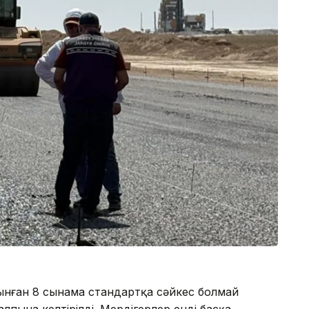
ынған 8 сынама стандартқа сәйкес болмай