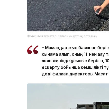
Фото: Жол активтері сапасының ұлттық орталығы
– Мамандар жыл басынан бері 
сынама алып, оның 11-нен ақау
жою жөнінде ұсыныс беріліп, 10 о
ескерту бойынша кемшілікті тү
деді филиал директоры Мақсат 