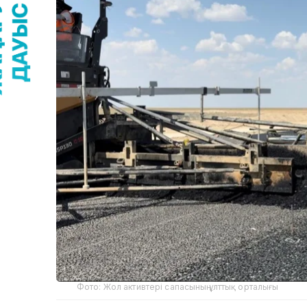
Фото: Жол активтері сапасының ұлттық орталығы