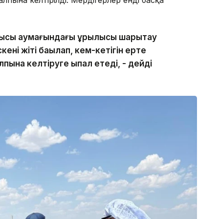
лпына келтірілді. Мердігерлер енді басқа
сы аумағындағы құрылысы шарықтау
ені жіті бақылап, кем-кетігін ерте
алпына келтіруге ықпал етеді, - дейді