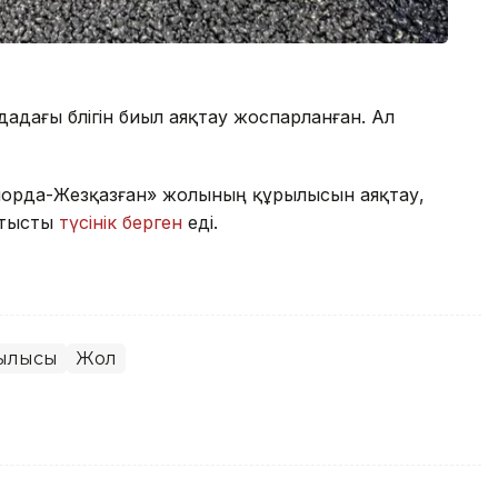
ағы бөлігін биыл аяқтау жоспарланған. Ал
ылорда-Жезқазған» жолының құрылысын аяқтау,
атысты
түсінік берген
еді.
ылысы
Жол