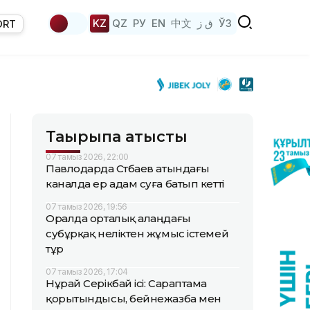
KZ
QZ
РУ
EN
中文
ق ز
ЎЗ
ORT
Тақырыпқа қатысты
07 тамыз 2026, 22:00
Павлодарда Сәтбаев атындағы
каналда ер адам суға батып кетті
07 тамыз 2026, 19:56
Оралда орталық алаңдағы
субұрқақ неліктен жұмыс істемей
тұр
07 тамыз 2026, 17:04
Нұрай Серікбай ісі: Сараптама
қорытындысы, бейнежазба мен