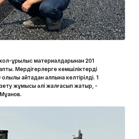
жол-құрылыс материалдарынан 201
 тапты. Мердігерлерге кемшіліктерді
лқылық қайтадан қалпына келтірілді. 1
зету жұмысы әлі жалғасып жатыр, -
Мұқанов.