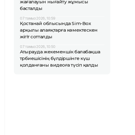
жағалауын нығайту жұмысы
басталды
07 тамыз 2026, 10:59
Қостанай облысында Sim-Box
арқылы алаяқтарға көмектескен
жігіт сотталды
07 тамыз 2026, 10:50
Атырауда жекеменшік балабақша
тәрбиешісінің бүлдіршінге күш
қолданғаны видеоға түсіп қалды