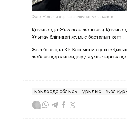
Фото: Жол активтері сапасының ұлттық орталығы
Қызылорда-Жеқазған жолының Қызылордад
Ұлытау бөлігіндегі жұмыс басталып кетті.
Жыл басында ҚР Көлік министрлігі «Қыз
жобаны қаржыландыру жұмыстарына қ
Қызылорда облысы
Құрылыс
Жол құр