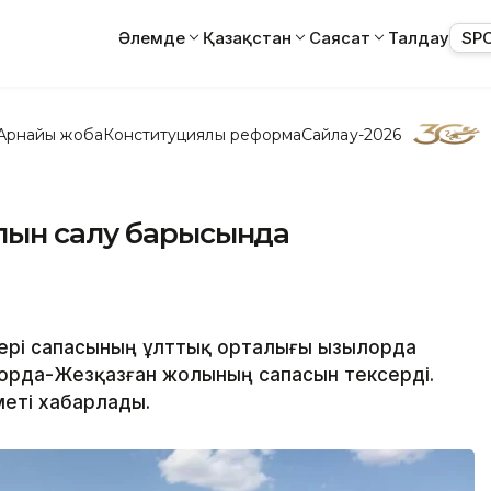
Әлемде
Қазақстан
Саясат
Талдау
SP
Арнайы жоба
Конституциялық реформа
Сайлау-2026
лын салу барысында
ері сапасының ұлттық орталығы Қызылорда
лорда-Жезқазған жолының сапасын тексерді.
еті хабарлады.