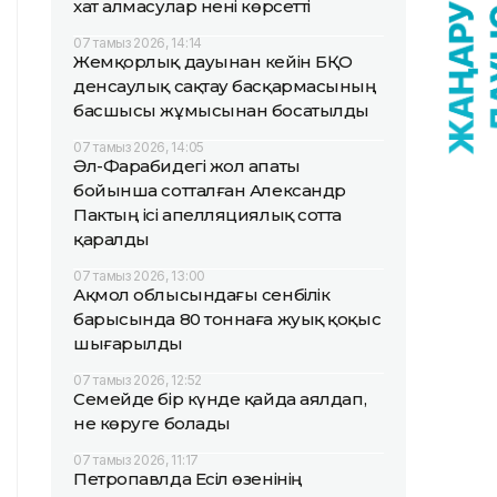
хат алмасулар нені көрсетті
07 тамыз 2026, 14:14
Жемқорлық дауынан кейін БҚО
денсаулық сақтау басқармасының
басшысы жұмысынан босатылды
07 тамыз 2026, 14:05
Әл-Фарабидегі жол апаты
бойынша сотталған Александр
Пактың ісі апелляциялық сотта
қаралды
07 тамыз 2026, 13:00
Ақмол облысындағы сенбілік
барысында 80 тоннаға жуық қоқыс
шығарылды
07 тамыз 2026, 12:52
Семейде бір күнде қайда аялдап,
не көруге болады
07 тамыз 2026, 11:17
Петропавлда Есіл өзенінің