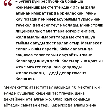
– Бүгінгі күні республика бойынша
жекеменшік мектептердің 40%-ы жалға
алынған ғимараттарда орналасқан. Мұны
қауіпсіздік пен инфрақұрылым тұрғысынан
тәуекел деп есептеуге болады. Министрлік
лицензиялық талаптарға өзгеріс енгізіп,
жалдамалы ғимараттарда мектеп ашуға
тыйым салуды жоспарлап отыр. Мемлекет
сапалы білім беретін, білім саласында
заңнама талаптарын сақтайтын және
балалардың мүддесін басты орынға қоятын
жеке мектептерді ғана қолдауды
жалғастырады, - деді департамент
басшысы.
Мемлекеттік аттестаттау аясында 48 мектептің 4-
еуінде оқушылар кешенді тестілеудің шекті
деңгейінен өте алған жоқ. Олар жыл соңында
қайтадан сынақтан өтеді. Қызылорда қалалық және