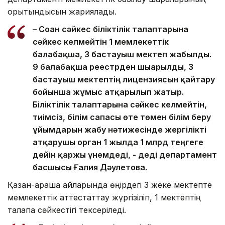
қорытындысын жариялады.
– Соған сәйкес біліктілік талаптарына
сәйкес келмейтін 1 мемлекеттік
балабақша, 3 бастауыш мектеп жабылды.
9 балабақша реестрден шығарылды, 3
бастауыш мектептің лицензиясын қайтару
бойынша жұмыс атқарылып жатыр.
Біліктілік талаптарына сәйкес келмейтін,
тиімсіз, білім сапасы өте төмен білім беру
ұйымдарын жабу нәтижесінде жергілікті
атқарушы орган 1 жылда 1 млрд теңгеге
дейін қаржы үнемдеді, - деді департамент
басшысы Ғалия Дәулетова.
Қазан-қараша айларында өңірдегі 3 жеке мектепте
мемлекеттік аттестаттау жүргізіліп, 1 мектептің
талапқа сәйкестігі тексеріледі.