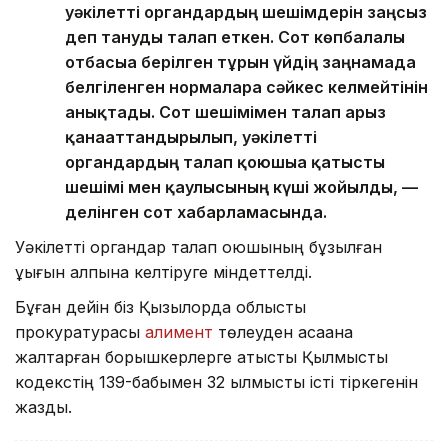
уәкілетті органдардың шешімдерін заңсыз
деп тануды талап еткен. Сот көпбалалы
отбасыға берілген тұрғын үйдің заңнамада
белгіленген нормаларға сәйкес келмейтінін
анықтады. Сот шешімімен талап арыз
қанағаттандырылып, уәкілетті
органдардың талап қоюшыға қатысты
шешімі мен қаулысының күші жойылды, —
делінген сот хабарламасында.
Уәкілетті органдар талап қоюшының бұзылған
құқығын қалпына келтіруге міндеттелді.
Бұған дейін біз Қызылорда облыстық
прокуратурасы
алимент
төлеуден қасақана
жалтарған борышкерлерге қатысты Қылмыстық
кодекстің 139-бабымен 32 қылмыстық істі тіркегенін
жаздық.