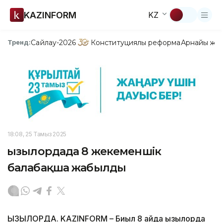
KAZINFORM
KZ
Сайлау-2026
Конституциялық реформа
Арнайы жо
Тренд:
18:08, 25 Тамыз 2025
Қызылордада 8 жекеменшік
балабақша жабылды
ҚЫЗЫЛОРДА. KAZINFORM – Биыл 8 айда Қызылорда