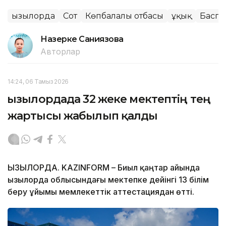
Қызылорда
Сот
Көпбалалы отбасы
Құқық
Баспа
Назерке Саниязова
Авторлар
14:24, 06 Тамыз 2026
Қызылордада 32 жеке мектептің тең
жартысы жабылып қалды
ҚЫЗЫЛОРДА. KAZINFORM – Биыл қаңтар айында
Қызылорда облысындағы мектепке дейінгі 13 білім
беру ұйымы мемлекеттік аттестациядан өтті.