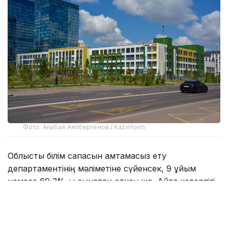
Фото: Ағыбай Аяпбергенов / Kazinform
Облыстық білім сапасын қамтамасыз ету
департаментінің мәліметіне сүйенсек, 9 ұйым
немесе 69,3%-ы сынақтан өткен жоқ. Айта кетерлігі,
оның барлығы – жеке балабақша.
- Мамыр айынан бастап білім беру
ұйымдарын мемлекеттік аттестаттау