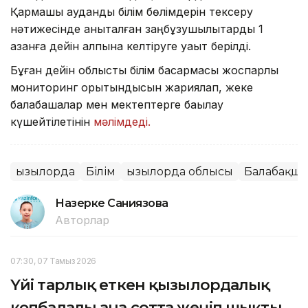
Қармақшы аудандық білім бөлімдерін тексеру
нәтижесінде анықталған заңбұзушылықтарды 1
қазанға дейін қалпына келтіруге уақыт берілді.
Бұған дейін облыстық білім басқармасы жоспарлы
мониторинг қорытындысын жариялап, жеке
балабақшалар мен мектептерге бақылау
күшейтілетінін
мәлімдеді.
Қызылорда
Білім
Қызылорда облысы
Балабақша
Назерке Саниязова
Авторлар
07:30, 07 Тамыз 2026
Үйі тарлық еткен қызылордалық
көпбалалы ана сотта жеңіп шықты