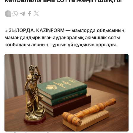
ҚЫЗЫЛОРДА. KAZINFORM — Қызылорда облысының
мамандандырылған ауданаралық әкімшілік соты
көпбалалы ананың тұрғын үй құқығын қорғады.