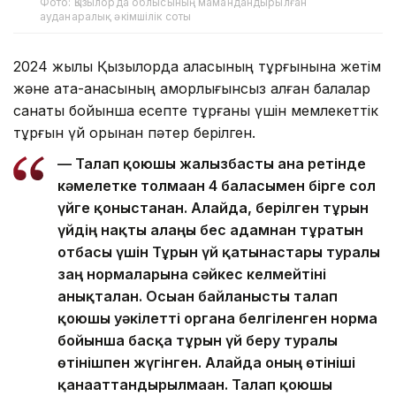
Фото: Қызылорда облысының мамандандырылған
ауданаралық әкімшілік соты
2024 жылы Қызылорда қаласының тұрғынына жетім
және ата-анасының қамқорлығынсыз қалған балалар
санаты бойынша есепте тұрғаны үшін мемлекеттік
тұрғын үй қорынан пәтер берілген.
— Талап қоюшы жалғызбасты ана ретінде
кәмелетке толмаған 4 баласымен бірге сол
үйге қоныстанған. Алайда, берілген тұрғын
үйдің нақты алаңы бес адамнан тұратын
отбасы үшін Тұрғын үй қатынастары туралы
заң нормаларына сәйкес келмейтіні
анықталған. Осыған байланысты талап
қоюшы уәкілетті органға белгіленген норма
бойынша басқа тұрғын үй беру туралы
өтінішпен жүгінген. Алайда оның өтініші
қанағаттандырылмаған. Талап қоюшы