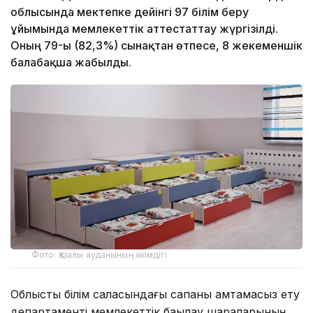
облысында мектепке дейінгі 97 білім беру
ұйымында мемлекеттік аттестаттау жүргізілді.
Оның 79-ы (82,3%) сынақтан өтпесе, 8 жекеменшік
балабақша жабылды.
Фото: Қазалы ауданының әкімдігі
Облыстық білім саласындағы сапаны қамтамасыз ету
департаменті мемлекеттік бақылау шараларының