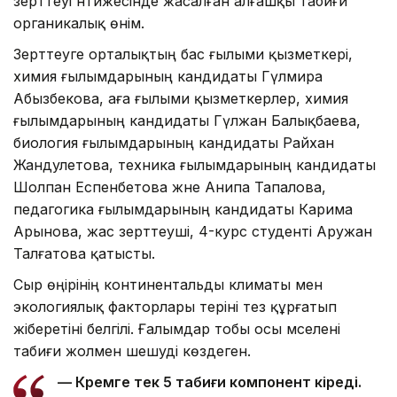
зерттеуі нәтижесінде жасалған алғашқы табиғи
органикалық өнім.
Зерттеуге орталықтың бас ғылыми қызметкері,
химия ғылымдарының кандидаты Гүлмира
Абызбекова, аға ғылыми қызметкерлер, химия
ғылымдарының кандидаты Гүлжан Балықбаева,
биология ғылымдарының кандидаты Райхан
Жандәулетова, техника ғылымдарының кандидаты
Шолпан Еспенбетова және Анипа Тапалова,
педагогика ғылымдарының кандидаты Карима
Арынова, жас зерттеуші, 4-курс студенті Аружан
Талғатова қатысты.
Сыр өңірінің континентальды климаты мен
экологиялық факторлары теріні тез құрғатып
жіберетіні белгілі. Ғалымдар тобы осы мәселені
табиғи жолмен шешуді көздеген.
— Кремге тек 5 табиғи компонент кіреді.