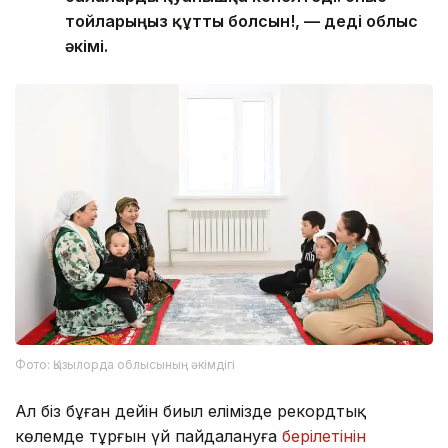
тойларыңыз құтты болсын!, — деді облыс
әкімі.
Фото: Қызылорда облысының әкімдігі
Ал біз бұған дейін биыл елімізде рекордтық
көлемде тұрғын үй пайдалануға
берілетінін