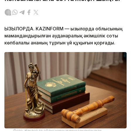
ҚЫЗЫЛОРДА. KAZINFORM — Қызылорда облысының
мамандандырылған ауданаралық әкімшілік соты
көпбалалы ананың тұрғын үй құқығын қорғады.
Фото: Қызылорда облысының мамандандырылған