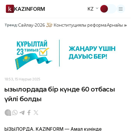
KAZINFORM
KZ
Сайлау-2026
Конституциялық реформа
Арнайы жо
Тренд:
18:53, 15 Наурыз 2025
Қызылордада бір күнде 60 отбасы
үйлі болды
ҚЫЗЫЛОРДА. KAZINFORM — Амал күнінде