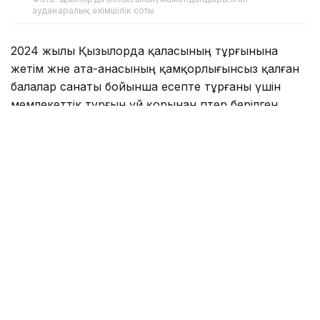
ауданаралық әкімшілік соты
2024 жылы Қызылорда қаласының тұрғынына
жетім және ата-анасының қамқорлығынсыз қалған
балалар санаты бойынша есепте тұрғаны үшін
мемлекеттік тұрғын үй қорынан пәтер берілген.
— Талап қоюшы жалғызбасты ана ретінде
кәмелетке толмаған 4 баласымен бірге сол
үйге қоныстанған. Алайда, берілген тұрғын
үйдің нақты алаңы бес адамнан тұратын
отбасы үшін Тұрғын үй қатынастары
туралы заң нормаларына сәйкес
келмейтіні анықталған. Осыған
байланысты талап қоюшы уәкілетті
органға белгіленген норма бойынша басқа
тұрғын үй беру туралы өтінішпен жүгінген.
Алайда оның өтініші