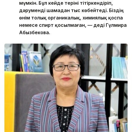
мүмкін. Бұл кейде теріні тітіркендіріп,
дәруменді шамадан тыс көбейтеді. Біздің
өнім толық органикалық, химиялық қоспа
немесе спирт қосылмаған, — деді Гүлмира
Абызбекова.