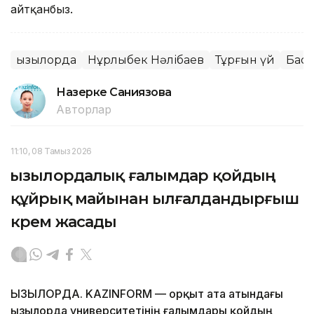
айтқанбыз.
Қызылорда
Нұрлыбек Нәлібаев
Тұрғын үй
Басп
Назерке Саниязова
Авторлар
11:10, 08 Тамыз 2026
Қызылордалық ғалымдар қойдың
құйрық майынан ылғалдандырғыш
крем жасады
ҚЫЗЫЛОРДА. KAZINFORM — Қорқыт ата атындағы
Қызылорда университетінің ғалымдары қойдың