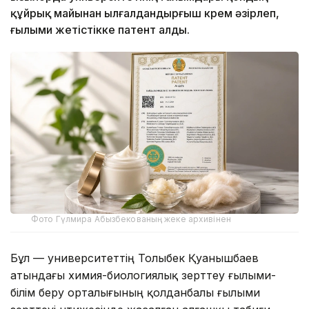
құйрық майынан ылғалдандырғыш крем әзірлеп,
ғылыми жетістікке патент алды.
Фото Гүлмира Абызбекованың жеке архивінен
Бұл — университеттің Толыбек Қуанышбаев
атындағы химия-биологиялық зерттеу ғылыми-
білім беру орталығының қолданбалы ғылыми