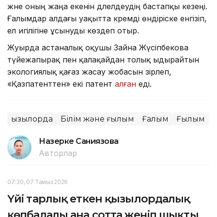
және оның жаңа екенін дәлелдеудің бастапқы кезеңі.
Ғалымдар алдағы уақытта кремді өндіріске енгізіп,
ел игілігіне ұсынуды көздеп отыр.
Жуырда астаналық оқушы Зайна Жүсіпбекова
түйежапырақ пен қалақайдан толық ыдырайтын
экологиялық қағаз жасау жобасын әзірлеп,
«Қазпатенттен» екі патент
алған
еді.
Қызылорда
Білім және ғылым
Ғалым
Ғылым
Назерке Саниязова
Авторлар
07:30, 07 Тамыз 2026
Үйі тарлық еткен қызылордалық
көпбалалы ана сотта жеңіп шықты