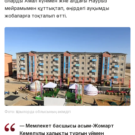
оларды Амал күнімен және алдағы Наурыз
мейрамымен құттықтап, өңірдегі ауқымды
жобаларға тоқталып өтті.
Фото: Қызылорда облысының әкімдігі
— Мемлекет басшысы Қасым-Жомарт
Кемелұлы халықты тұрғын үймен