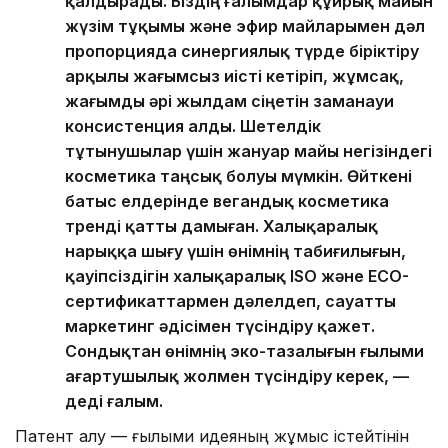
қалдырады. Біздің ғалымдар құйрық майын
жүзім тұқымы және эфир майларымен дәл
пропорцияда синергиялық түрде біріктіру
арқылы жағымсыз иісті кетіріп, жұмсақ,
жағымды әрі жылдам сіңетін заманауи
консистенция алды. Шетелдік
тұтынушылар үшін жануар майы негізіндегі
косметика таңсық болуы мүмкін. Өйткені
батыс елдерінде вегандық косметика
тренді қатты дамыған. Халықаралық
нарыққа шығу үшін өнімнің табиғилығын,
қауіпсіздігін халықаралық ISO және ECO-
сертификаттармен дәлелдеп, сауатты
маркетинг әдісімен түсіндіру қажет.
Сондықтан өнімнің эко-тазалығын ғылыми
ағартушылық жолмен түсіндіру керек, —
деді ғалым.
Патент алу — ғылыми идеяның жұмыс істейтінін