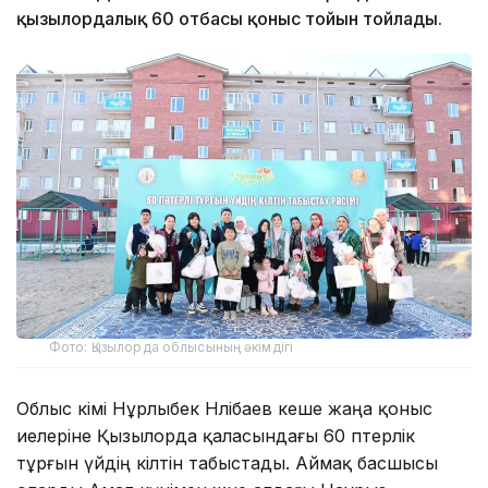
қызылордалық 60 отбасы қоныс тойын тойлады.
Фото: Қызылорда облысының әкімдігі
Облыс әкімі Нұрлыбек Нәлібаев кеше жаңа қоныс
иелеріне Қызылорда қаласындағы 60 пәтерлік
тұрғын үйдің кілтін табыстады. Аймақ басшысы