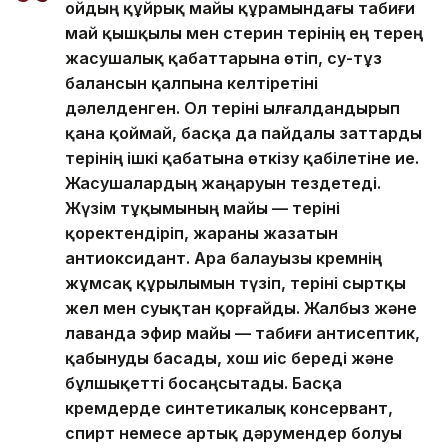
Қойдың құйрық майы құрамындағы табиғи
май қышқылы мен стерин терінің ең терең
жасушалық қабаттарына өтіп, су-тұз
балансын қалпына келтіретіні
дәлелденген. Ол теріні ылғалдандырып
қана қоймай, басқа да пайдалы заттарды
терінің ішкі қабатына өткізу қабілетіне ие.
Жасушалардың жаңаруын тездетеді.
Жүзім тұқымының майы — теріні
қоректендіріп, жараны жазатын
антиоксидант. Ара балауызы кремнің
жұмсақ құрылымын түзіп, теріні сыртқы
жел мен суықтан қорғайды. Жалбыз және
лаванда эфир майы — табиғи антисептик,
қабынуды басады, хош иіс береді және
бұлшықетті босаңсытады. Басқа
кремдерде синтетикалық консервант,
спирт немесе артық дәрумендер болуы