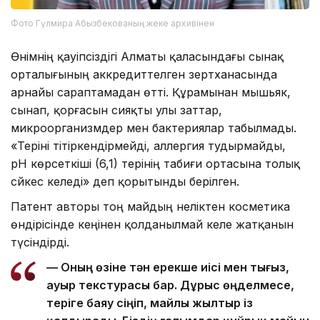
Фото Гүлмира Абызбекованың жеке архивінен
Өнімнің қауіпсіздігі Алматы қаласындағы сынақ
орталығының аккредиттелген зертханасында
арнайы сараптамадан өтті. Құрамынан мышьяк,
сынап, қорғасын сияқты улы заттар,
микроорганизмдер мен бактериялар табылмады.
«Теріні тітіркендірмейді, аллергия тудырмайды,
pH көрсеткіші (6,1) терінің табиғи ортасына толық
сәйкес келеді» деп қорытынды берілген.
Патент авторы тоң майдың неліктен косметика
өндірісінде кеңінен қолданылмай келе жатқанын
түсіндірді.
— Оның өзіне тән ерекше иісі мен тығыз,
ауыр текстурасы бар. Дұрыс өңделмесе,
теріге баяу сіңіп, майлы жылтыр із