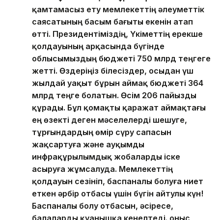
қамтамасыз ету мемлекеттің әлеуметтік
саясатының басым бағыты екенін атап
өтті. Президентіміздің, Үкіметтің ерекше
қолдауының арқасында бүгінде
облысымыздың бюджеті 750 млрд теңгеге
жетті. Өздеріңіз білесіздер, осыдан үш
жылдай уақыт бұрын аймақ бюджеті 364
млрд теңге болатын. Өсім 206 пайызды
құрады. Бұл қомақты қаражат аймақтағы
ең өзекті деген мәселелерді шешуге,
тұрғындардың өмір сүру сапасын
жақсартуға және ауқымды
инфрақұрылымдық жобаларды іске
асыруға жұмсалуда. Мемлекеттің
қолдауын сезініп, баспаналы болуға ниет
еткен әрбір отбасы үшін бүгін айтулы күн!
Баспаналы болу отбасын, әсіресе,
балаларды қуанышқа кенелтеді. Қоныс