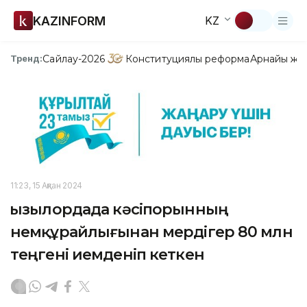
KAZINFORM
KZ
Сайлау-2026
Конституциялық реформа
Арнайы жо
Тренд:
11:23, 15 Ақпан 2024
Қызылордада кәсіпорынның
немқұрайлығынан мердігер 80 млн
теңгені иемденіп кеткен