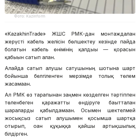
Фото: Kazinform
«KazakhinTrade» ЖШС РМК-дан монтаждалған
жерүсті кабель желісін бөлшектеу кезінде пайда
болатын кабель өнімінің қалдығы — қорғасын
қабығын сатып алған.
Алайда сатып алушы сатушының шотына шарт
бойынша белгіленген мерзімде толық төлем
жасамаған.
Ал РМК өз тарапынан заңмен көзделген тәртіппен
төленбеген қаражатты өндіруге бағытталған
шараларды қабылдамаған. Осымен шектелмей
жосықсыз сатып алушымен қосымша шартқа
отырып, оған құқыққа қайшы артықшылық
білдірген.