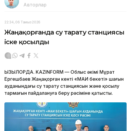
Авторлар
22:34, 06 Тамыз 2026
Жаңақорғанда су тарату станциясы
іске қосылды
ҚЫЗЫЛОРДА. KAZINFORM — Облыс әкімі Мұрат
Ергешбаев Жаңақорған кенті «МАИ бекеті» шағын
ауданындағы су тарату станциясын және қосылу
тармағын пайдалануға беру рәсіміне қатысты.