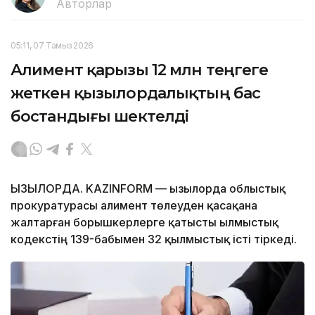
Авторлар
05:11, 07 Тамыз 2026
Алимент қарызы 12 млн теңгеге
жеткен қызылордалықтың бас
бостандығы шектелді
ҚЫЗЫЛОРДА. KAZINFORM — Қызылорда облыстық
прокуратурасы алимент төлеуден қасақана
жалтарған борышкерлерге қатысты Қылмыстық
кодекстің 139-бабымен 32 қылмыстық істі тіркеді.