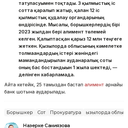
татуласуымен тоқтады. 3 қылмыстық іс
сотта қаралып жатыр, қалған 12 іс
қылмыстық қудалау органдарының
өндірісінде. Мысалы, борышкерлердің бірі
2023 жылдан бері алимент төлемей
келген. Қалыптасқан қарыз 12 млн теңгеге
жеткен. Қызылорда облысының кәмелетке
толмағандардың істері жөніндегі
мамандандырылған ауданаралық соты
оның бас бостандығын 1 жылға шектеді, —
делінген хабарламада.
Айта кетейік, 25 тамыздан бастап
алимент
арнайы
банк шотына аударылады.
Борышкер
Сот
Прокуратура
Қызылорда облыс
Назерке Саниязова