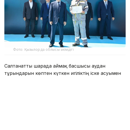
Фото: Қызылорда облысы әкімдігі
Салтанатты шарада аймақ басшысы аудан
тұрғындарын көптен күткен игіліктің іске асуымен
құттықтады.
— Мемлекет басшысының
тапсырмасымен, Бас прокуратураның
ұйымдастыруымен 2025-2026 жылдары
мемлекетке қайтарылған активтер
есебінен өңірімізге 45 млрд теңге қаржы
бөлініп, 31 жоба іске асты. Оның ішінде