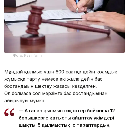
Фото: Kazinform
Мұндай қылмыс үшін 600 сағатқа дейін қоғамдық
жұмысқа тарту немесе екі жылға дейін бас
бостандығын шектеу жазасы көзделген.
Ол болмаса сол мерзімге бас бостандығынан
айырылуы мүмкін.
— Аталған қылмыстық істер бойынша 12
борышкерге қатысты айыптау үкімдері
шықты. 5 қылмыстық іс тараптардың