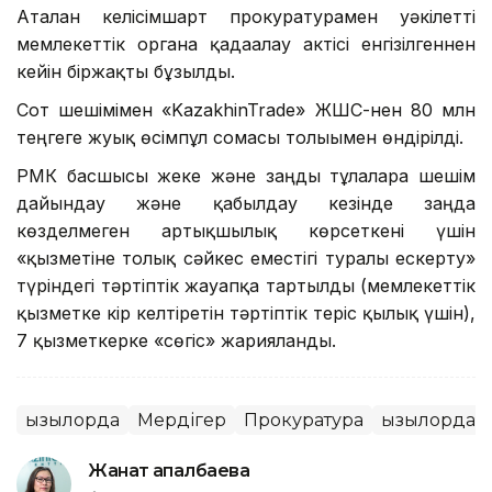
Аталған келісімшарт прокуратурамен уәкілетті
мемлекеттік органға қадағалау актісі енгізілгеннен
кейін біржақты бұзылды.
Сот шешімімен «KazakhinTrade» ЖШС-нен 80 млн
теңгеге жуық өсімпұл сомасы толығымен өндірілді.
РМК басшысы жеке және заңды тұлғаларға шешім
дайындау және қабылдау кезінде заңда
көзделмеген артықшылық көрсеткені үшін
«қызметіне толық сәйкес еместігі туралы ескерту»
түріндегі тәртіптік жауапқа тартылды (мемлекеттік
қызметке кір келтiретін тәртіптік теріс қылық үшін),
7 қызметкерке «сөгіс» жарияланды.
Қызылорда
Мердігер
Прокуратура
Қызылорда 
Жанат Қапалбаева