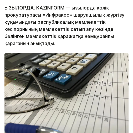
ҚЫЗЫЛОРДА. KAZINFORM — Қызылорда көлік
прокуратурасы «Инфракос» шаруашылық жүргізу
құқығындағы республикалық мемлекеттік
кәсіпорнының мемлекеттік сатып алу кезінде
бөлінген мемлекеттік қаражатқа немқұрайлы
қарағанын анықтады.