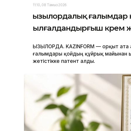
11:10, 08 Тамыз 2026
Қызылордалық ғалымдар
ылғалдандырғыш крем 
ҚЫЗЫЛОРДА. KAZINFORM — Қорқыт ата 
ғалымдары қойдың құйрық майынан ы
жетістікке патент алды.