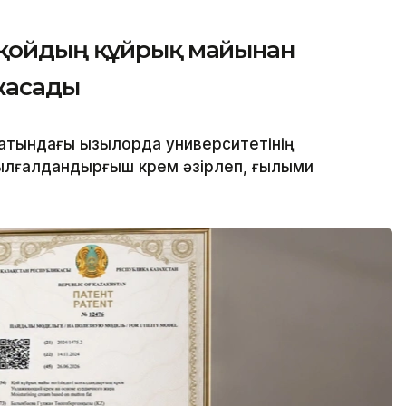
 қойдың құйрық майынан
жасады
атындағы Қызылорда университетінің
лғалдандырғыш крем әзірлеп, ғылыми