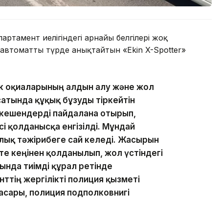
артамент иелігіндегі арнайы белгілері жоқ
автоматты түрде анықтайтын «Ekin X-Spotter»
к оқиғаларының алдын алу және жол
атында құқық бұзуды тіркейтін
 кешендерді пайдалана отырып,
 қолданысқа енгізілді. Мұндай
ық тәжірибеге сай келеді. Жасырын
е кеңінен қолданылып, жол үстіндегі
ында тиімді құрал ретінде
ттің жергілікті полиция қызметі
сары, полиция подполковнигі