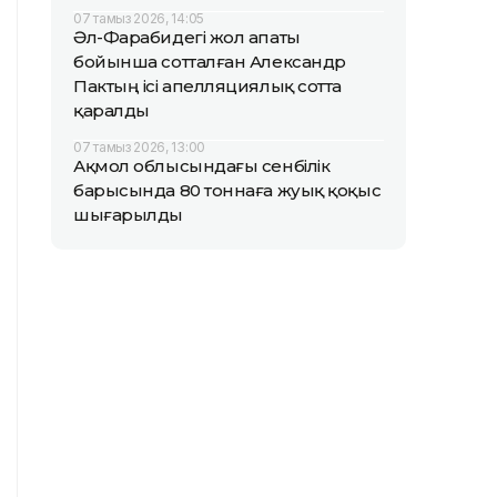
07 тамыз 2026, 14:05
Әл-Фарабидегі жол апаты
бойынша сотталған Александр
Пактың ісі апелляциялық сотта
қаралды
07 тамыз 2026, 13:00
Ақмол облысындағы сенбілік
барысында 80 тоннаға жуық қоқыс
шығарылды