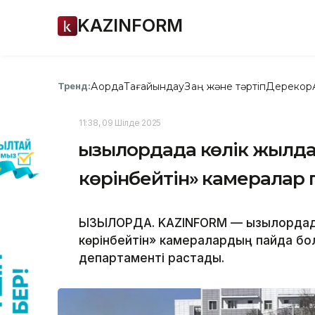
KAZINFORM
Ақорда
Тағайындау
Заң және тәртіп
Дерекқор
Тренд:
11:38, 09 Шілде 2025
Қызылордада көлік жылд
көрінбейтін» камералар
ҚЫЗЫЛОРДА. KAZINFORM — Қызылордад
көрінбейтін» камералардың пайда б
департаменті растады.