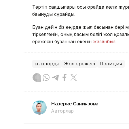
Тәртіп сақшылары осы орайда көлік жүр
бағынуды сұрайды.
Бұған дейін біз өңірде жыл басынан бері 
тіркелгенін, оның басым бөлігі жол қозға
ережесін бұзғаннан екенін
жазғанбыз.
Қызылорда
Жол ережесі
Полиция
Назерке Саниязова
Авторлар