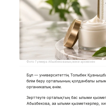
Фото Гүлмира Абызбекованың жеке архивінен
Бұл — университеттің Толыбек Қуанышба
білім беру орталығының қолданбалы ғылым
органикалық өнім.
Зерттеуге орталықтың бас ғылыми қызме
Абызбекова, аға ғылыми қызметкерлер, 