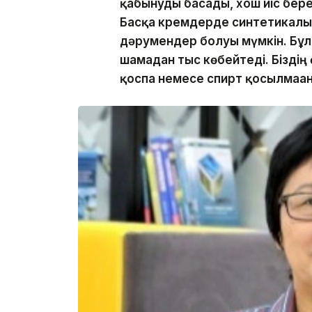
қабынуды басады, хош иіс бер
Басқа кремдерде синтетикалық
дәрумендер болуы мүмкін. Бұл к
шамадан тыс көбейтеді. Біздің
қоспа немесе спирт қосылмаға