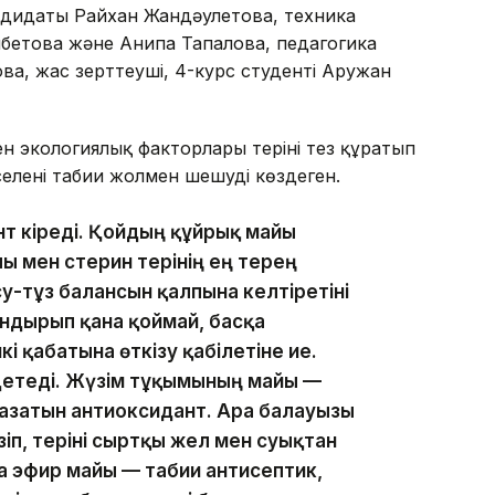
ндидаты Райхан Жандәулетова, техника
етова және Анипа Тапалова, педагогика
, жас зерттеуші, 4-курс студенті Аружан
н экологиялық факторлары теріні тез құрғатып
әселені табиғи жолмен шешуді көздеген.
нт кіреді. Қойдың құйрық майы
ы мен стерин терінің ең терең
у-тұз балансын қалпына келтіретіні
андырып қана қоймай, басқа
кі қабатына өткізу қабілетіне ие.
етеді. Жүзім тұқымының майы —
жазатын антиоксидант. Ара балауызы
іп, теріні сыртқы жел мен суықтан
 эфир майы — табиғи антисептик,