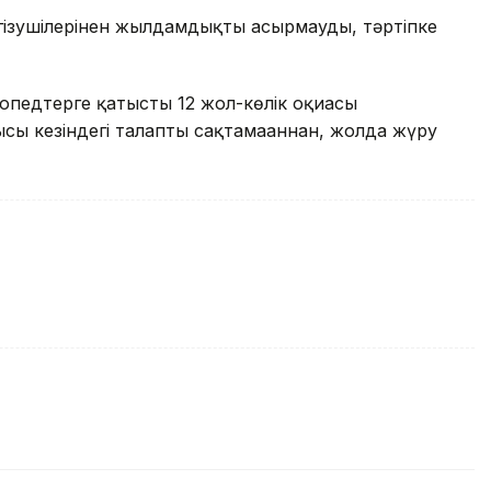
гізушілерінен жылдамдықты асырмауды, тәртіпке
мопедтерге қатысты 12 жол-көлік оқиғасы
лысы кезіндегі талапты сақтамағаннан, жолда жүру