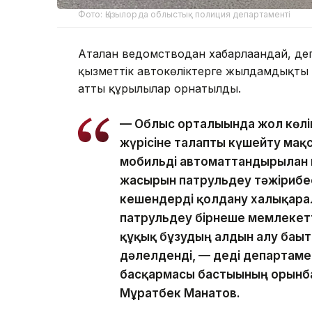
Фото: Қызылорда облыстық полиция департаменті
Аталған ведомстводан хабарлағандай, деп
қызметтік автокөліктерге жылдамдықты 
атты құрылғылар орнатылды.
— Облыс орталығында жол көлі
жүрісіне талапты күшейту мақс
мобильді автоматтандырылған
жасырын патрульдеу тәжірибесі
кешендерді қолдану халықарал
патрульдеу бірнеше мемлекетт
құқық бұзудың алдын алу бағыт
дәлелденді, — деді департамен
басқармасы бастығының орынба
Мұратбек Манатов.