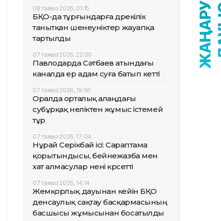
08 тамыз 2026, 01:15
БҚО-да тұрғындарға дөрекілік
танытқан шенеуніктер жауапқа
тартылды
07 тамыз 2026, 22:00
Павлодарда Сәтбаев атындағы
каналда ер адам суға батып кетті
07 тамыз 2026, 19:56
Оралда орталық алаңдағы
субұрқақ неліктен жұмыс істемей
тұр
07 тамыз 2026, 17:04
Нұрай Серікбай ісі: Сараптама
қорытындысы, бейнежазба мен
хат алмасулар нені көрсетті
07 тамыз 2026, 14:14
Жемқорлық дауынан кейін БҚО
денсаулық сақтау басқармасының
басшысы жұмысынан босатылды