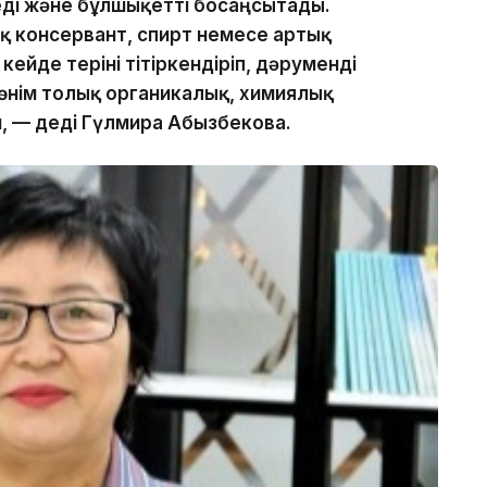
еді және бұлшықетті босаңсытады.
 консервант, спирт немесе артық
ейде теріні тітіркендіріп, дәруменді
 өнім толық органикалық, химиялық
н, — деді Гүлмира Абызбекова.