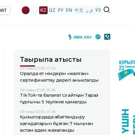
KZ
QZ
РУ
EN
中文
ق ز
ЎЗ
ORT
Тақырыпқа қатысты
08 тамыз 2026, 17:44
Оралда ет өнімдерін «жалған»
сертификаттау дерегі анықталды
08 тамыз 2026, 15:46
TikTok-та балағат сөз айтқан Тараз
тұрғыны 5 тәулікке қамалды
08 тамыз 2026, 01:36
Қызылордада абаттандыру
қағидаларын бұзған 7 мыңнан
астам адам жазаланды