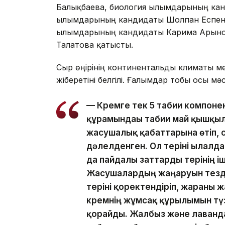
Балықбаева, биология ғылымдарының ка
ғылымдарының кандидаты Шолпан Еспенб
ғылымдарының кандидаты Карима Арынова
Талғатова қатысты.
Сыр өңірінің континентальды климаты ме
жіберетіні белгілі. Ғалымдар тобы осы м
— Кремге тек 5 табиғи компоне
құрамындағы табиғи май қышқыл
жасушалық қабаттарына өтіп, с
дәлелденген. Ол теріні ылғалд
да пайдалы заттарды терінің іш
Жасушалардың жаңаруын тезд
теріні қоректендіріп, жараны 
кремнің жұмсақ құрылымын түз
қорғайды. Жалбыз және лаванда