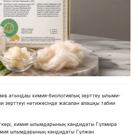
ев атындағы химия-биологиялық зерттеу ғылыми-
и зерттеуі нәтижесінде жасалған алғашқы табиғи
ткері, химия ғылымдарының кандидаты Гүлмира
химия ғылымдарының кандидаты Гүлжан