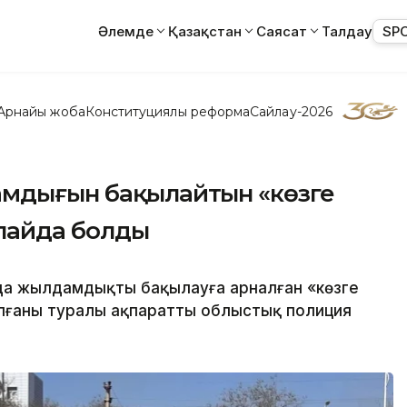
Әлемде
Қазақстан
Саясат
Талдау
SP
Арнайы жоба
Конституциялық реформа
Сайлау-2026
амдығын бақылайтын «көзге
 пайда болды
а жылдамдықты бақылауға арналған «көзге
олғаны туралы ақпаратты облыстық полиция