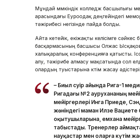
Мұндай мүмкіндік колледж басшылығы м
арасындағы Еуроодақ деңгейіндегі мем
тәжірибесі негізінде пайда болды.
Айта кетейік, екіжақты келісімге сәйке
басқармасының басшысы Олжас Ысқақов 
халықаралық конференцияға қатысты. Іс
алу, тәжірибе алмасу мақсатында сол ел
олардың туыстарына күтім жасау әдістері
– Биыл сәуір айында Рига-1 ме
Ригадағы №2 аурухананың мейір
мейіргерлері Инга Приеде, Сэ
жөніндегі маман Илзе Вациете біз
оқытушыларына, емхана мейірге
табыстады. Тренерлер аймақта
науқастар мен оларға күтім 