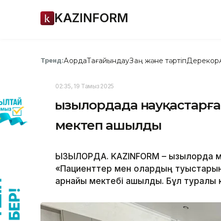
KAZINFORM
Ақорда
Тағайындау
Заң және тәртіп
Дерекқор
Тренд:
02:35, 19 Тамыз 2025
Қызылордада науқастарға
мектеп ашылды
ҚЫЗЫЛОРДА. KAZINFORM – Қызылорда 
«Пациенттер мен олардың туыстарына
арнайы мектебі ашылды. Бұл туралы 