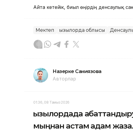
Айта кетейік, биыл өңірдің денсаулық сақ
Мектеп
Қызылорда облысы
Денсаул
Назерке Саниязова
Авторлар
01:36, 08 Тамыз 2026
Қызылордада абаттандыру
мыңнан астам адам жаз