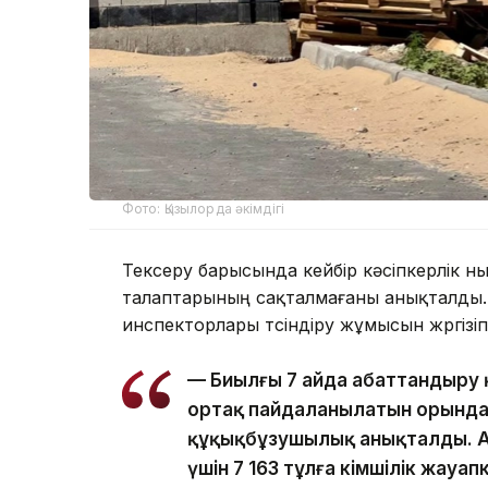
Фото: Қызылорда әкімдігі
Тексеру барысында кейбір кәсіпкерлік 
талаптарының сақталмағаны анықталды.
инспекторлары түсіндіру жұмысын жүргізіп
— Биылғы 7 айда абаттандыру 
ортақ пайдаланылатын орындар
құқықбұзушылық анықталды. А
үшін 7 163 тұлға әкімшілік жау