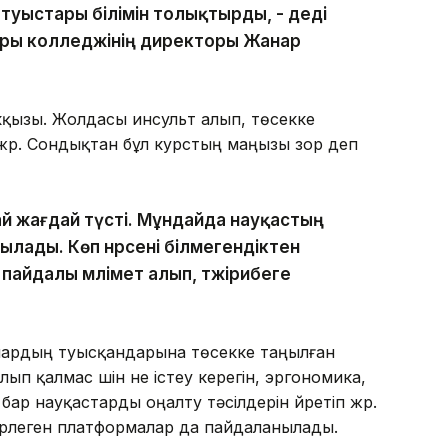
 туыстары білімін толықтырды, - деді
ры колледжінің директоры Жанар
екқызы. Жолдасы инсульт алып, төсекке
 жүр. Сондықтан бұл курстың маңызы зор деп
ай жағдай түсті. Мұндайда науқастың
тылады. Көп нәрсені білмегендіктен
пайдалы мәлімет алып, тәжірибеге
лардың туысқандарына төсекке таңылған
ып қалмас үшін не істеу керегін, эргономика,
ар науқастарды оңалту тәсілдерін үйретіп жүр.
ірлеген платформалар да пайдаланылады.