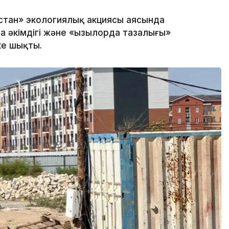
стан» экологиялық акциясы аясында
 әкімдігі және «Қызылорда тазалығы»
ке шықты.