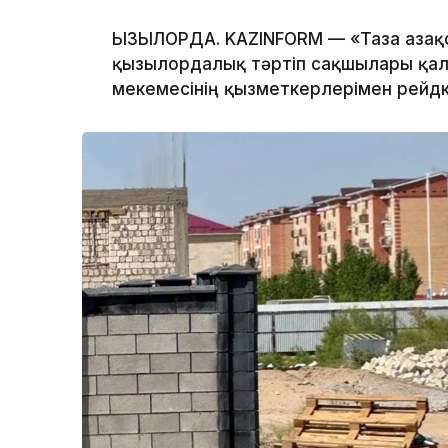
ҚЫЗЫЛОРДА. KAZINFORM — «Таза Қазақ
қызылордалық тәртіп сақшылары қала
мекемесінің қызметкерлерімен рейд