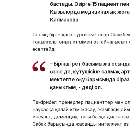
бастады. Әзірге 15 пациент пен
Қызылорда медициналық жоға
Қалмақова.
Соның бірі – қала тұрғыны Гүлнар Серікб
таңылғалы оның күтімімен өзі айналысып
есептейді.
– Бірінші рет басымызға осынд
өзіне де, күтушісіне салмақ ар
мектепте оқу барысында біраз 
қанықтым, - деді ол.
Тәжірибелі тренерлер пациенттер мен о
науқасқа қалай күтім жасау, жамбасы ойыл
инсульт, деменция, тағы басқа диагнозы б
Сабақ барысында жасанды интеллект әз