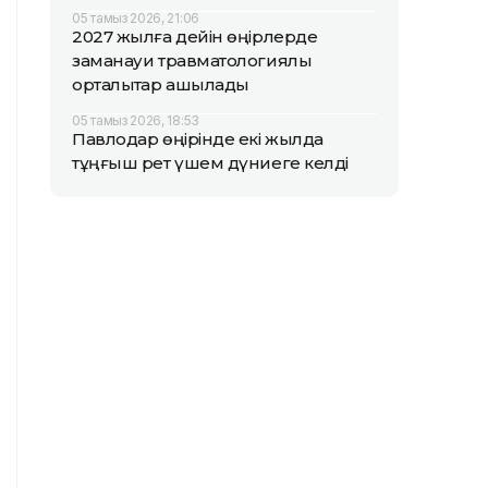
05 тамыз 2026, 21:06
2027 жылға дейін өңірлерде
заманауи травматологиялық
орталықтар ашылады
05 тамыз 2026, 18:53
Павлодар өңірінде екі жылда
тұңғыш рет үшем дүниеге келді