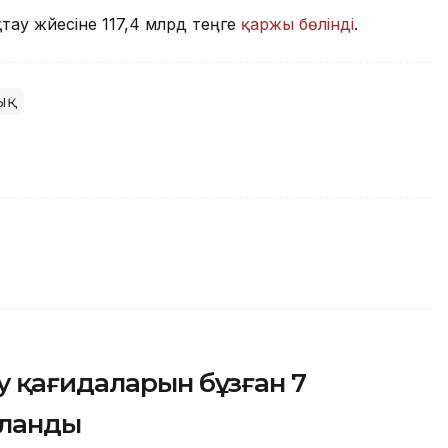
тау жүйесіне 117,4 млрд теңге
қаржы бөлінді
.
ық
 қағидаларын бұзған 7
аланды