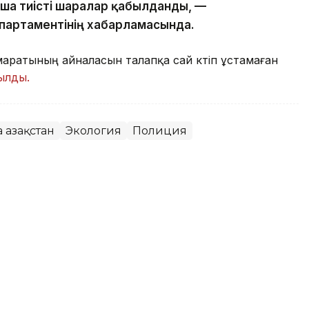
нша тиісті шаралар қабылданды, —
партаментінің хабарламасында.
аратының айналасын талапқа сай күтіп ұстамаған
ылды.
а Қазақстан
Экология
Полиция