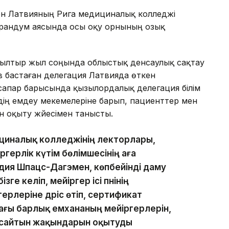
ен Латвияның Рига медициналық колледжі
орандум аясында осы оқу орнының озық
с былтыр жыл соңында облыстық денсаулық сақтау
бастаған делегация Латвияда өткен
сапар барысында қызылордалық делегация білім
дің емдеу мекемелеріне барып, пациенттер мен
н оқыту жүйесімен танысты.
дициналық колледжінің лекторлары,
герлік күтім бөлімшесінің аға
ндия Шпацс-Дагэмен, көпбейінді даму
ге келіп, мейіргер ісі пәнінің
рлеріне дәріс өтіп, сертификат
ғы барлық емхананың мейіргерлерін,
жасайтын жақындарын оқытуды