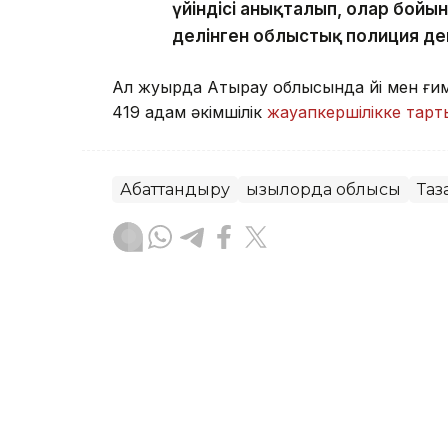
үйіндісі анықталып, олар бойы
делінген облыстық полиция де
Ал жуырда Атырау облысында үйі мен ғим
419 адам әкімшілік
жауапкершілікке тарт
Абаттандыру
Қызылорда облысы
Таз
Назерке Саниязова
Авторлар
10:36, 07 Тамыз 2026