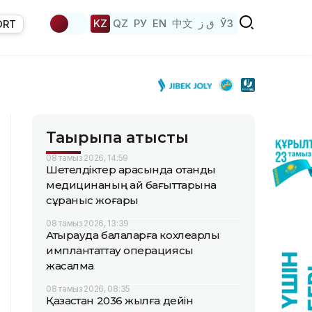
KZ
QZ
РУ
EN
中文
ق ز
ЎЗ
ORT
Тақырыпқа қатысты
08 тамыз 2026, 14:59
Шетелдіктер арасында отандық
медицинаның қай бағыттарына
сұраныс жоғары
08 тамыз 2026, 13:39
Атырауда балаларға кохлеарлық
имплантаттау операциясы
жасалмақ
08 тамыз 2026, 08:35
Қазақстан 2036 жылға дейін