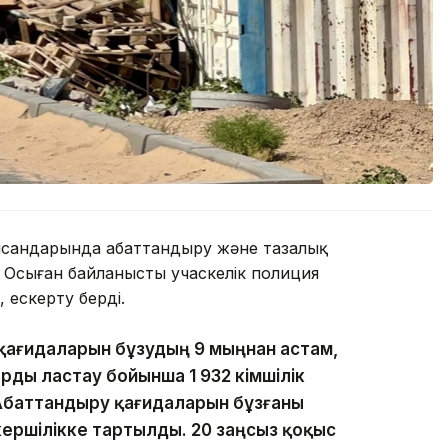
нысандарында абаттандыру және тазалық
 Осыған байланысты учаскелік полиция
, ескерту берді.
қағидаларын бұзудың 9 мыңнан астам,
ды ластау бойынша 1 932 әкімшілік
баттандыру қағидаларын бұзғаны
апкершілікке тартылды. 20 заңсыз қоқыс