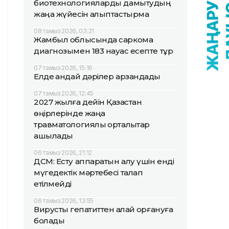
биотехнологияларды дамытудың
жаңа жүйесін қалыптастырмақ
08 тамыз 2026, 03:21
Жамбыл облысында саркома
диагнозымен 183 науқас есепте тұр
07 тамыз 2026, 15:16
Елде қандай дәрілер арзандады
07 тамыз 2026, 12:45
2027 жылға дейін Қазақстан
өңірлерінде жаңа
травматологиялық орталықтар
ашылады
06 тамыз 2026, 21:12
ДСМ: Есту аппаратын алу үшін енді
мүгедектік мәртебесі талап
етілмейді
06 тамыз 2026, 13:55
Вирустық гепатиттен қалай қорғануға
болады