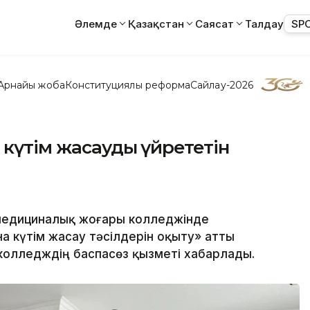
Әлемде
Қазақстан
Саясат
Талдау
SP
Арнайы жоба
Конституциялық реформа
Сайлау-2026
 күтім жасауды үйрететін
медициналық жоғары колледжінде
 күтім жасау тәсілдерін оқыту» атты
колледждің баспасөз қызметі хабарлады.