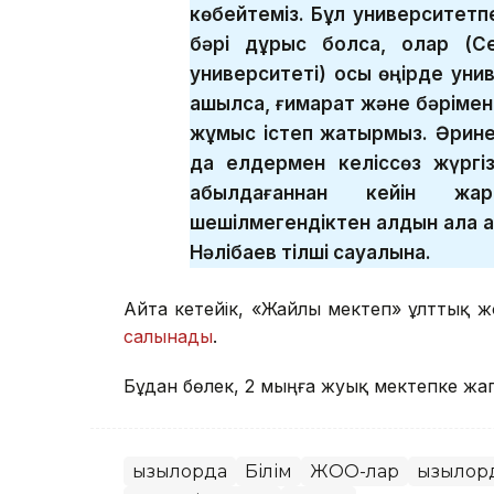
көбейтеміз. Бұл университетпе
бәрі дұрыс болса, олар (С
университеті) осы өңірде ун
ашылса, ғимарат және бәрімен 
жұмыс істеп жатырмыз. Әрине,
да елдермен келіссөз жүргі
қабылдағаннан кейін жа
шешілмегендіктен алдын ала ай
Нәлібаев тілші сауалына.
Айта кетейік, «Жайлы мектеп» ұлттық
салынады
.
Бұдан бөлек, 2 мыңға жуық мектепке жа
Қызылорда
Білім
ЖОО-лар
Қызылор