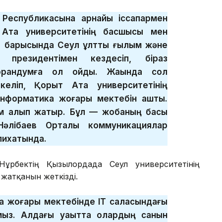
Республикасына арнайы іссапармен
т Ата университетінің басшысы мен
р барысында Сеул ұлттық ғылым және
ң президентімен кездесіп, біраз
морандумға қол қойдық. Жақында сол
еліп, Қорқыт Ата университетінің
нформатика жоғары мектебін ашты.
лім алып жатыр. Бұл — жобаның басы
әлібаев Орталық коммуникациялар
лихатында.
Нұрбектің Қызылордада Сеул университетінің
жатқанын жеткізді.
а жоғары мектебінде IT саласындағы
ыз. Алдағы уақытта олардың санын