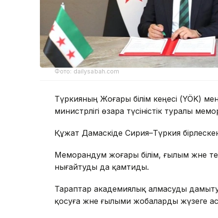
Фото: dailysabah.com
Түркияның Жоғары білім кеңесі (YÖK) ме
министрлігі өзара түсіністік туралы мем
Құжат Дамаскіде Сирия–Түркия бірлескен
Меморандум жоғары білім, ғылым және 
нығайтуды да қамтиды.
Тараптар академиялық алмасуды дамытуға
қосуға және ғылыми жобаларды жүзеге асы