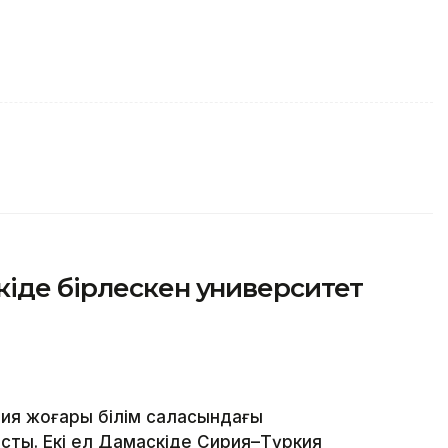
іде бірлескен университет
ия жоғары білім саласындағы
ты. Екі ел Дамаскіде Сирия–Түркия