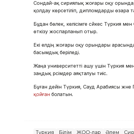
Сондай-ақ сириялық жоғары оқу орынд
қолдау көрсетіліп, дипломдарды өзара т
Бұдан бөлек, келісімге сәйкес Түркия м
өткізу жоспарланып отыр.
Екі елдің жоғары оқу орындары арасында
басымдық беріледі.
Жаңа университетті ашу үшін Түркия мен 
заңдық рәсімдер аяқталуы тиіс.
Бұған дейін Түркия, Сауд Арабиясы және
қойған
болатын.
Түркия
Білім
ЖОО-лар
Әлем
Си