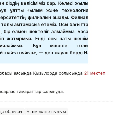
н біздің келісіміміз бар. Келесі жылы
еул ұлттық ғылым және технология
иверситеттің филиалын ашады. Филиал
толық қамтамасыз етеміз. Осы бағытта
 бір елмен шектеліп қалмаймыз. Басқа
зіп жатырмыз. Енді оны нақты шешім
риялаймыз. Бұл мәселе толық
тпай-ақ қояйын», — деп жауап берді Н.
 жобасы аясында Қызылорда облысында
21 мектеп
псарлас ғимараттар салынуда.
да облысы
Білім және ғылым