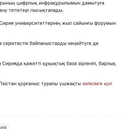
арының цифрлық инфрақұрылымын дамытуға
ану тетіктері пысықталады.
ен Сирия университеттерінің жыл сайынғы форумын
 серіктестік байланыстарды кеңейтуге де
Сирияда қажетті құқықтық база әзірленіп, барлық
 Пәкістан қорғаныс туралы үшжақты
келісімге қол
рия