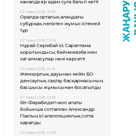
каналда ер адам суға батып кетті
07 тамыз 2026, 19:56
Оралда орталық алаңдағы
субұрқақ неліктен жұмыс істемей
тұр
07 тамыз 2026, 17:04
Нұрай Серікбай ісі: Сараптама
қорытындысы, бейнежазба мен
хат алмасулар нені көрсетті
07 тамыз 2026, 14:14
Жемқорлық дауынан кейін БҚО
денсаулық сақтау басқармасының
басшысы жұмысынан босатылды
07 тамыз 2026, 14:05
Әл-Фарабидегі жол апаты
бойынша сотталған Александр
Пактың ісі апелляциялық сотта
қаралды
07 тамыз 2026, 13:00