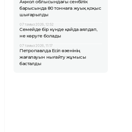
Ақмол облысындағы сенбілік
барысында 80 тоннаға жуық қоқыс
шығарылды
07 тамыз 2026, 12:52
Семейде бір күнде қайда аялдап,
не көруге болады
07 тамыз 2026, 11:17
Петропавлда Есіл өзенінің
жағалауын нығайту жұмысы
басталды