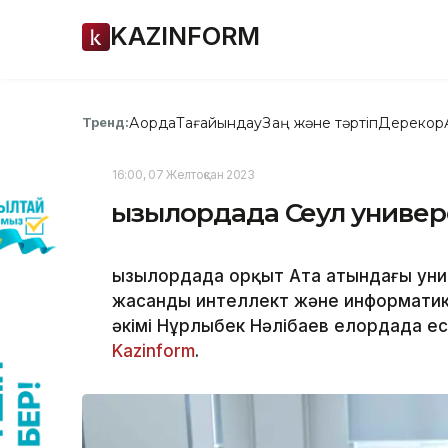
KAZINFORM
Ақорда
Тағайындау
Заң және тәртіп
Дерекқор
Тренд:
16:00, 07 Желтоқсан 2023
Қызылордада Сеул униве
Қызылордада Қорқыт Ата атындағы ун
жасанды интеллект және информатик
әкімі Нұрлыбек Нәлібаев елордада ес
Kazinform
.