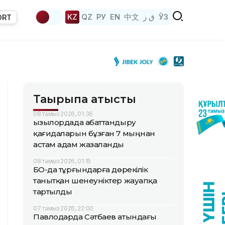
KZ
QZ
РУ
EN
中文
ق ز
ЎЗ
ORT
Тақырыпқа қатысты
08 тамыз 2026, 01:36
Қызылордада абаттандыру
қағидаларын бұзған 7 мыңнан
астам адам жазаланды
08 тамыз 2026, 01:15
БҚО-да тұрғындарға дөрекілік
танытқан шенеуніктер жауапқа
тартылды
07 тамыз 2026, 22:00
Павлодарда Сәтбаев атындағы