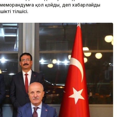
 меморандумға қол қойды, деп хабарлайды
ікті тілшісі.