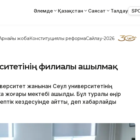
Әлемде
Қазақстан
Саясат
Талдау
SP
Арнайы жоба
Конституциялық реформа
Сайлау-2026
рситетінің филиалы ашылмақ
иверситет жанынан Сеул университетінің
а жоғары мектебі ашылды. Бұл туралы өңір
ептік кездесуінде айтты, деп хабарлайды