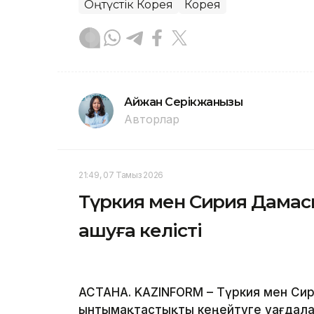
Оңтүстік Корея
Корея
Айжан Серікжанқызы
Авторлар
21:49, 07 Тамыз 2026
Түркия мен Сирия Дамаск
ашуға келісті
АСТАНА. KAZINFORM – Түркия мен Сир
ынтымақтастықты кеңейтуге уағдалас