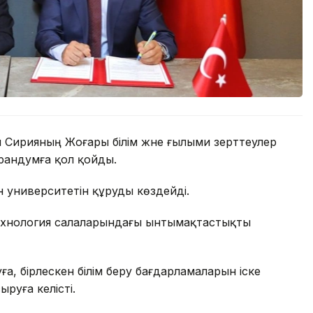
н Сирияның Жоғары білім және ғылыми зерттеулер
орандумға қол қойды.
 университетін құруды көздейді.
технология салаларындағы ынтымақтастықты
, бірлескен білім беру бағдарламаларын іске
руға келісті.