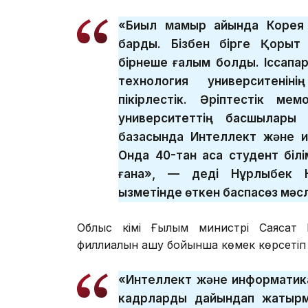
«Биыл мамыр айында Корея 
бардық. Бізбен бірге Қорқы
бірнеше ғалым болды. Іссапа
технология университеніні
пікірлестік. Әріптестік ме
университеттің басшылары к
базасында Интеллект және и
Онда 40-тан аса студент бі
ғана», — деді Нұрлыбек Н
қызметінде өткен баспасөз мәс
Облыс әкімі Ғылым министрі Саясат 
филлиалын ашу бойынша көмек көрсетіп 
«Интеллект және информатик
кадрларды дайындап жатырм