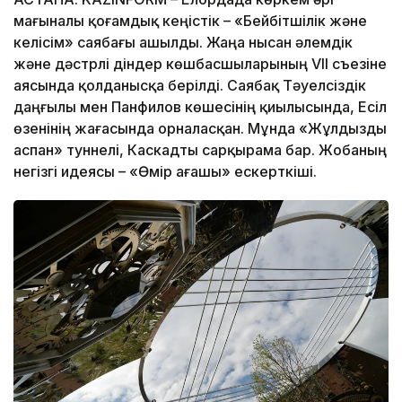
мағыналы қоғамдық кеңістік – «Бейбітшілік және
келісім» саябағы ашылды. Жаңа нысан әлемдік
және дәстүрлі діндер көшбасшыларының VII съезіне
аясында қолданысқа берілді. Саябақ Тәуелсіздік
даңғылы мен Панфилов көшесінің қиылысында, Есіл
өзенінің жағасында орналасқан. Мұнда «Жұлдызды
аспан» туннелі, Каскадты сарқырама бар. Жобаның
негізгі идеясы – «Өмір ағашы» ескерткіші.