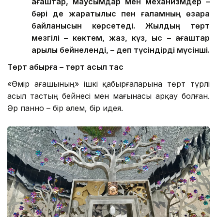
ағаштар, маусымдар мен механизмдер –
бәрі де жаратылыс пен ғаламның өзара
байланысын көрсетеді. Жылдың төрт
мезгілі – көктем, жаз, күз, қыс – ағаштар
арқылы бейнеленді, – деп түсіндірді мүсінші.
Төрт қабырға – төрт асыл тас
«Өмір ағашының» ішкі қабырғаларына төрт түрлі
асыл тастың бейнесі мен мағынасы арқау болған.
Әр панно – бір әлем, бір идея.