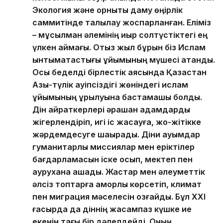
Экология және орнықты даму өңірлік
саммитінде талқылау жоспарланған. Еліміз
– мұсылман әлемінің қиыр солтүстіктегі ең
үлкен аймағы. Отыз жыл бұрын біз Ислам
ынтымақтастығы ұйымының мүшесі атандық.
Осы беделді бірлестік аясында Қазақстан
Азық-түлік қауіпсіздігі жөніндегі ислам
ұйымының құрылуына бастамашы болды.
Дін қайраткерлері әрқашан адамдарды
жігерлендіріп, игі іс жасауға, жоқ-жітікке
жәрдемдесуге шақырады. Діни қауымдар
гуманитарлық миссиялар мен еріктілер
бағдарламасын іске қосып, мектеп пен
аурухана ашады. Жастар мен әлеуметтік
әлсіз топтарға қамқорлық көрсетіп, климат
пен миграция мәселесін қозғайды. Бұл XXI
ғасырда да діннің жасампаз күшке ие
екенін тағы бір дәлелдейді. Оның