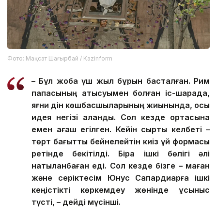
Фото: Мақсат Шағырбай / Kazinform
–
Бұл жоба үш жыл бұрын басталған. Рим
папасының қатысуымен болған іс-шарада,
яғни дін көшбасшыларының жиынында, осы
идея негізі қаланды. Сол кезде ортасына
емен ағаш егілген. Кейін сыртқы келбеті –
төрт бағытты бейнелейтін киіз үй формасы
ретінде бекітілді. Бірақ ішкі бөлігі әлі
нақтыланбаған еді. Сол кезде бізге – маған
және серіктесім Юнус Сапардиарға ішкі
кеңістікті көркемдеу жөнінде ұсыныс
түсті, – дейді мүсінші.