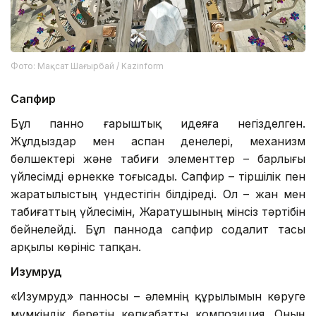
Фото: Мақсат Шағырбай / Kazinform
Сапфир
Бұл панно ғарыштық идеяға негізделген.
Жұлдыздар мен аспан денелері, механизм
бөлшектері және табиғи элементтер – барлығы
үйлесімді өрнекке тоғысады. Сапфир – тіршілік пен
жаратылыстың үндестігін білдіреді. Ол – жан мен
табиғаттың үйлесімін, Жаратушының мінсіз тәртібін
бейнелейді. Бұл паннода сапфир содалит тасы
арқылы көрініс тапқан.
Изумруд
«Изумруд» панносы – әлемнің құрылымын көруге
мүмкіндік беретін көпқабатты композиция. Оның