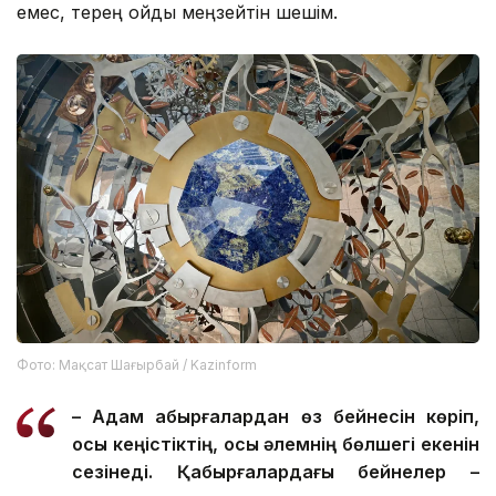
емес, терең ойды меңзейтін шешім.
Фото: Мақсат Шағырбай / Kazinform
–
Адам қабырғалардан өз бейнесін көріп,
осы кеңістіктің, осы әлемнің бөлшегі екенін
сезінеді. Қабырғалардағы бейнелер –