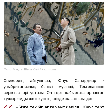
Фото: Мақсат Шағырбай / Kazinform
Спикердің айтуынша, Юнус Сапардиар -
ұлыбританиялық белгілі мүсінші, Темірланның
серіктесі әрі ұстазы. Ол төрт қабырғаға арналған
тұжырымды жеті күннің ішінде жасап шыққан.
–
Бізге тек бір апта уақыт берілді. Юнус төрт