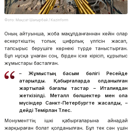
Фото: Мақсат Шағырбай / Kazinform
Оның айтуынша, жоба мақұлданғаннан кейін олар
ескерткіштің толық цифрлық үлгісін жасап,
тапсырыс берушіге көрнекі түрде таныстырған.
Бұл нұсқа ұнаған соң, бірден іске кірісіп, құрылыс
жұмыстары басталған.
–
Жұмыстың басым бөлігі Ресейде
атқарылды. Қабырғаларда қолданылған
жартылай бағалы тастар – Италиядан
жеткізілді. Металл бөлшектер мен қола
мүсіндер Санкт-Петербургте жасалды, –
дейді Темірлан Тлес.
Монументтің ішкі қабырғаларына айнадай
жарқыраған болат қолданылған. Бұл тек сән үшін