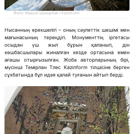
Фото: Мақсат Шағырбай / Kazinform
Нысанның ерекшелігі – оның сәулеттік шешімі мен
мағынасының тереңдігі. Монументтің іргетасы
осыдан үш жыл бұрын қаланып, дін
көшбасшылары жиналған кезде ортасына емен
ағашы отырғызылған. Жоба авторларының бірі,
мүсінші Темірлан Тлес Kazinform тілшісіне берген
сұхбатында бұл идея қалай туғанын айтып берді.