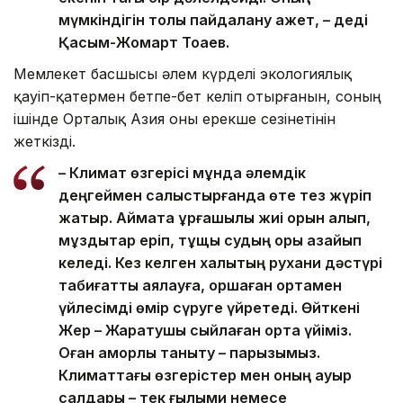
мүмкіндігін толық пайдалану қажет, – деді
Қасым-Жомарт Тоқаев.
Мемлекет басшысы әлем күрделі экологиялық
қауіп-қатермен бетпе-бет келіп отырғанын, соның
ішінде Орталық Азия оны ерекше сезінетінін
жеткізді.
– Климат өзгерісі мұнда әлемдік
деңгеймен салыстырғанда өте тез жүріп
жатыр. Аймақта құрғақшылық жиі орын алып,
мұздықтар еріп, тұщы судың қоры азайып
келеді. Кез келген халықтың рухани дәстүрі
табиғатты аялауға, қоршаған ортамен
үйлесімді өмір сүруге үйретеді. Өйткені
Жер – Жаратушы сыйлаған ортақ үйіміз.
Оған қамқорлық таныту – парызымыз.
Климаттағы өзгерістер мен оның ауыр
салдары – тек ғылыми немесе