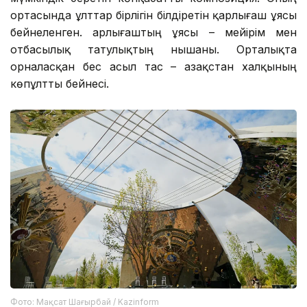
ортасында ұлттар бірлігін білдіретін қарлығаш ұясы
бейнеленген. Қарлығаштың ұясы – мейірім мен
отбасылық татулықтың нышаны. Орталықта
орналасқан бес асыл тас – Қазақстан халқының
көпұлтты бейнесі.
Фото: Мақсат Шағырбай / Kazinform