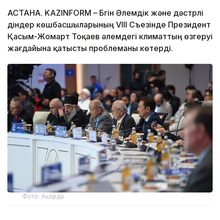
АСТАНА. KAZINFORM – Бүгін Әлемдік және дәстүрлі
діндер көшбасшыларының VIII Cъезінде Президент
Қасым-Жомарт Тоқаев әлемдегі климаттың өзгеруі
жағдайына қатысты проблеманы көтерді.
Фото: Ақорда