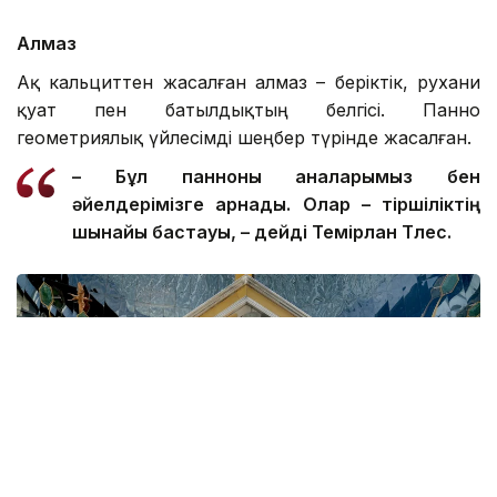
Алмаз
Ақ кальциттен жасалған алмаз – беріктік, рухани
қуат пен батылдықтың белгісі. Панно
геометриялық үйлесімді шеңбер түрінде жасалған.
–
Бұл панноны аналарымыз бен
әйелдерімізге арнадық. Олар – тіршіліктің
шынайы бастауы, – дейді Темірлан Тлес.