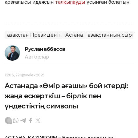
қозғалысы идеясын
талқылауды
ұсынған болатын.
Қазақстан Президенті
Астана
Қазақстанның сыртқ
Руслан Ғаббасов
Авторлар
12:06, 22 Қыркүйек 2025
Астанада «Өмір ағашы» бой көтерді:
жаңа ескерткіш – бірлік пен
үндестіктің символы
АСТАНА. KAZINFORM – Елордада көркем әрі