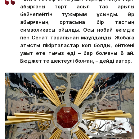
қабырғаны төрт асыл тас арқылы
бейнелейтін тұжырым ұсынды. Әр
қабырғаның ортасына бір тастың
символикасы қойылды. Осы нобай әкімдік
пен Сенат тарапынан мақұлданды. Жобаға
қатысты пікірталастар көп болды, өйткені
уақыт өте тығыз еді – бар болғаны 8 ай.
Бюджет те шектеулі болған, – дейді автор.