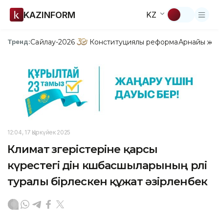
KAZINFORM
KZ
Сайлау-2026
Конституциялық реформа
Арнайы жо
Тренд:
12:04, 17 Қыркүйек 2025
Климат өзгерістеріне қарсы
күрестегі дін көшбасшыларының рөлі
туралы бірлескен құжат әзірленбек