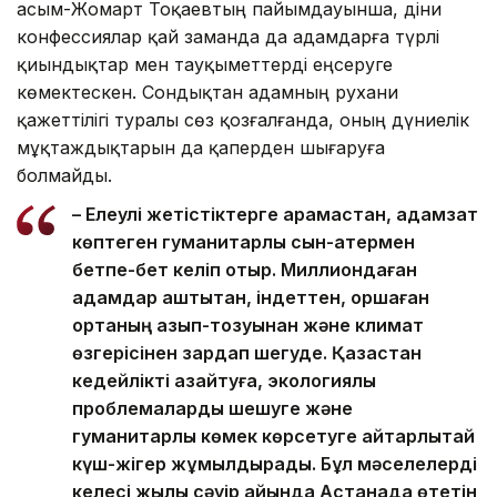
Қасым-Жомарт Тоқаевтың пайымдауынша, діни
конфессиялар қай заманда да адамдарға түрлі
қиындықтар мен тауқыметтерді еңсеруге
көмектескен. Сондықтан адамның рухани
қажеттілігі туралы сөз қозғалғанда, оның дүниелік
мұқтаждықтарын да қаперден шығаруға
болмайды.
– Елеулі жетістіктерге қарамастан, адамзат
көптеген гуманитарлық сын-қатермен
бетпе-бет келіп отыр. Миллиондаған
адамдар аштықтан, індеттен, қоршаған
ортаның азып-тозуынан және климат
өзгерісінен зардап шегуде. Қазақстан
кедейлікті азайтуға, экологиялық
проблемаларды шешуге және
гуманитарлық көмек көрсетуге айтарлықтай
күш-жігер жұмылдырады. Бұл мәселелерді
келесі жылы сәуір айында Астанада өтетін