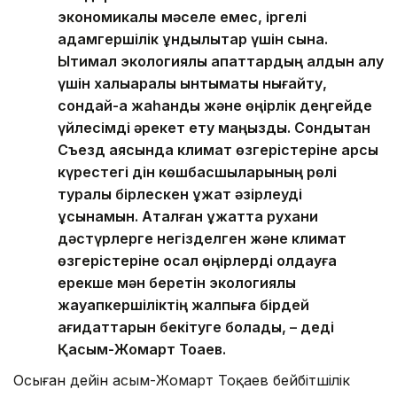
экономикалық мәселе емес, іргелі
адамгершілік құндылықтар үшін сынақ.
Ықтимал экологиялық апаттардың алдын алу
үшін халықаралық ынтымақты нығайту,
сондай-ақ жаһандық және өңірлік деңгейде
үйлесімді әрекет ету маңызды. Сондықтан
Съезд аясында климат өзгерістеріне қарсы
күрестегі дін көшбасшыларының рөлі
туралы бірлескен құжат әзірлеуді
ұсынамын. Аталған құжатта рухани
дәстүрлерге негізделген және климат
өзгерістеріне осал өңірлерді қолдауға
ерекше мән беретін экологиялық
жауапкершіліктің жалпыға бірдей
қағидаттарын бекітуге болады, – деді
Қасым-Жомарт Тоқаев.
Осыған дейін Қасым-Жомарт Тоқаев бейбітшілік