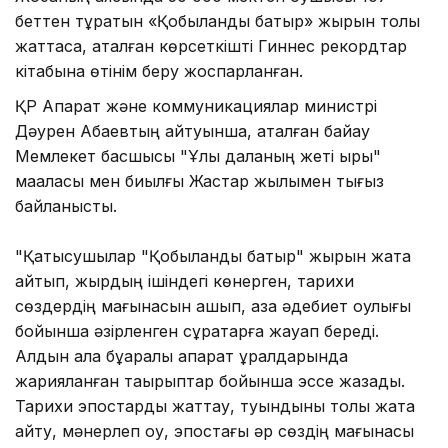
беттен тұратын «Қобыланды батыр» жырын толық
жаттаса, аталған көрсеткішті Гиннес рекордтар
кітабына өтінім беру жоспарланған.
ҚР Ақпарат және коммуникациялар министрі
Дәурен Абаевтың айтуынша, аталған байқау
Мемлекет басшысы "Ұлы даланың жеті қыры"
мақаласы мен биылғы Жастар жылымен тығыз
байланысты.
"Қатысушылар "Қобыланды батыр" жырын жатқа
айтып, жырдың ішіндегі көнерген, тариxи
сөздердің мағынасын ашып, қазақ әдебиет оқулығы
бойынша әзірленген сұрақтарға жауап береді.
Алдын ала бұқаралық ақпарат құралдарында
жарияланған тақырыптар бойынша эссе жазады.
Тариxи эпостарды жаттау, туындыны толық жатқа
айту, мәнерлеп оқу, эпостағы әр сөздің мағынасы