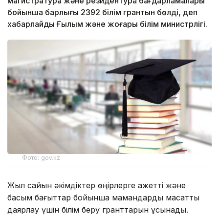
магистратура және резидентура бағдарламалары
бойынша барлығы 2392 білім грантын бөлді, деп
хабарлайды Ғылым және жоғары білім министрлігі.
Фото: gov.kz
Жыл сайын әкімдіктер өңірлерге қажетті және
басым бағыттар бойынша мамандарды мақсатты
даярлау үшін білім беру гранттарын ұсынады.