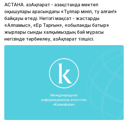
АСТАНА. ҚазАқпарат - Қазақстанда мектеп
оқышулары арасындағы «Тұлпар мініп, ту алған!»
байқауы өтеді. Негізгі мақсат - жастарды
«Алпамыс», «Ер Тарғын», «Қобыланды батыр»
жырлары сынды xалқымыздың бай мұрасы
негізінде тәрбиелеу, ҚазАқпарат тілшісі.