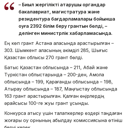
– Биыл жергілікті атқарушы органдар
бакалавриат, магистратура және
резидентура бағдарламалары бойынша
оқуға 2392 білім беру грантын бөлді, –
делінген министрлік хабарламасында.
Ең көп грант Астана қаласында қарастырылған –
303. Шымкент қаласының әкімдігі 285, Шығыс
Қазақстан облысы 270 грант бөлді.
Батыс Қазақстан облысында – 211, Абай және
Түркістан облыстарында – 200-ден, Ақмола
облысында – 199, Қарағанды облысында – 198,
Атырау облысында – 187, Маңғыстау облысында
163 грант қарастырылған. Қалған өңірлердің
әрқайсысы 100-ге жуық грант ұсынды.
Конкурсқа қатысу үшін талапкерлер өздері таңдаған
жоғары оқу орнының қабылдау комиссиясына өтініш
беруі керек.