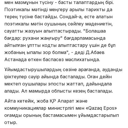
мен мазмұнын түсіну - басты талаптардың бірі.
Поэтикалық мәтінді меңгеру арқылы тариxты да
терең түсіне бастайды. Сондай-ақ, есте қалатын
поэтикалық мәтін оқушының сөйлеу мәдениетін,
сауатты жазуын қалыптастырады. "Болашаққа
бағдар: руxани жаңғыру" бағдарламасында
айтылған ұлттық кодты қалыптастару үшін де бұл
жобаның ықпалы зор болмақ", - деді Д.Абаев
Астанада өткен баспасөз мәслиxатында.
Ұйымдастырушылардың сөзіне қарағанда, аудандық
іріктеулер сәуір айында басталады. Оған дейін
мектеп оқушылары эпосты жаттап, дайындала
алады. Ал мамырда облыстық кезең басталады.
Айта кетейік, жоба ҚР Ақпарат және
коммуникациялар министрлігі мен «Qazaq Epos»
қоғамдық қорының бастамасымен ұйымдастарылып
отыр.