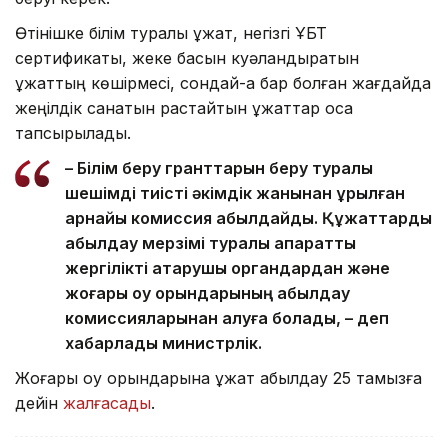
Өтінішке білім туралы құжат, негізгі ҰБТ
сертификаты, жеке басын куәландыратын
құжаттың көшірмесі, сондай-ақ бар болған жағдайда
жеңілдік санатын растайтын құжаттар қоса
тапсырылады.
– Білім беру гранттарын беру туралы
шешімді тиісті әкімдік жанынан құрылған
арнайы комиссия қабылдайды. Құжаттарды
қабылдау мерзімі туралы ақпаратты
жергілікті атқарушы органдардан және
жоғары оқу орындарының қабылдау
комиссияларынан алуға болады, – деп
хабарлады министрлік.
Жоғары оқу орындарына құжат қабылдау 25 тамызға
дейін
жалғасады
.