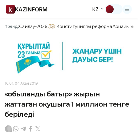
KAZINFORM
KZ
Сайлау-2026
Конституциялық реформа
Арнайы жо
Тренд:
16:01, 04 Ақпан 2019
«Қобыланды батыр» жырын
жаттаған оқушыға 1 миллион теңге
беріледі