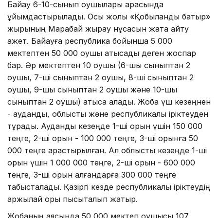
Байқау 6-10-сынып оқушылары арасында
ұйымдастырылады. Осы жолы «Қобыланды батыр»
жырының Марабай жырау нұсқасын жатқа айту
қажет. Байқауға республика бойынша 5 000
мектептен 50 000 оқушы қатысады деген жоспар
бар. Әр мектептен 10 оқушы (6-шы сыныптан 2
оқушы, 7-ші сыныптан 2 оқушы, 8-ші сыныптан 2
оқушы, 9-шы сыныптан 2 оқушы және 10-шы
сыныптан 2 оқушы) қатыса алады. Жоба үш кезеңнен
- аудандық, облыстық және республикалық іріктеуден
тұрады. Аудандық кезеңде 1-ші орын үшін 150 000
теңге, 2-ші орын - 100 000 теңге, 3-ші орынға 50
000 теңге қарастырылған. Ал облыстық кезеңде 1-ші
орын үшін 1 000 000 теңге, 2-ші орын - 600 000
теңге, 3-ші орын алғандарға 300 000 теңге
табысталады. Қазіргі кезде республикалық іріктеудің
қаржылай қоры пысықталып жатыр.
Жобаның аясында 50 000 мектеп оқушысы 107