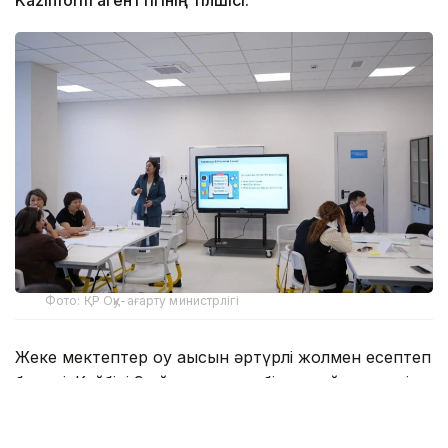
Kazinform агенттігінің тілшісі.
Фото: ҚР Оқу-ағарту министрлігі
Жеке мектептер оқу ақысын әртүрлі жолмен есептеп
береді. Кейбірі 9 айдың ақысын бірден айтса, енді
бірі ай сайынғы төлемді көрсетеді. Сонымен бірге
оқуға қабылдар кезде қосымша төлем қарастырылады.