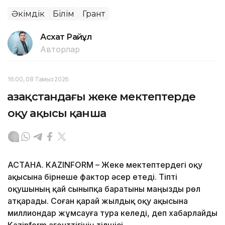
Әкімдік
Білім
Грант
Асхат Райқұл
Авторлар
16:00, 08 Тамыз 2026
Қазақстандағы жеке мектептерде
оқу ақысы қанша
АСТАНА. KAZINFORM – Жеке мектептердегі оқу
ақысына бірнеше фактор әсер етеді. Тіпті
оқушының қай сыныпқа баратыны маңызды рөл
атқарады. Соған қарай жылдық оқу ақысына
миллиондар жұмсауға тура келеді, деп хабарлайды